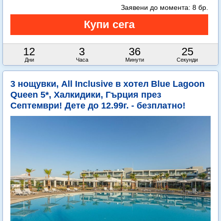
Заявени до момента:
8 бр.
12
3
36
24
Дни
Часа
Минути
Секунди
3 нощувки, All Inclusive в хотел Blue Lagoon
Queen 5*, Халкидики, Гърция през
Септември! Дете до 12.99г. - безплатно!