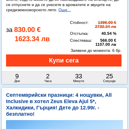
се отпуснете и да се унесете в ароматите и звуците на
средиземноморското лято.
Още...
Стойност:
1396.00 €
2730.34 лв
830.00 €
Отстъпка:
40.54 %
1623.34 лв
Спестяваш:
566.00 €
1107.00 лв
Заявени до момента:
6 бр.
9
2
33
24
Дни
Часа
Минути
Секунди
Септемврийски празници: 4 нощувки, All
Inclusive в хотел Zeus Eleva Ajul 5*,
Халкидики, Гърция! Дете до 12.99г. -
безплатно!