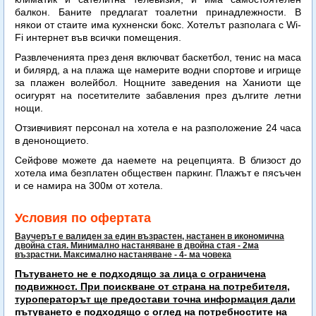
балкон. Баните предлагат тоалетни принадлежности. В
някои от стаите има кухненски бокс. Хотелът разполага с Wi-
Fi интернет във всички помещения.
Развлеченията през деня включват баскетбол, тенис на маса
и билярд, а на плажа ще намерите водни спортове и игрище
за плажен волейбол. Нощните заведения на Ханиоти ще
осигурят на посетителите забавления през дългите летни
нощи.
Отзивчивият персонал на хотела е на разположение 24 часа
в денонощието.
Сейфове можете да наемете на рецепцията. В близост до
хотела има безплатен обществен паркинг. Плажът е пясъчен
и се намира на 300м от хотела.
Условия по офертата
Ваучерът е валиден за един възрастен, настанен в икономична
двойна стая. Минимално настаняване в двойна стая - 2ма
възрастни. Максимално настаняване - 4- ма човека
Пътуването не е подходящо за лица с ограничена
подвижност. При поискване от страна на потребителя,
туроператорът ще предостави точна информация дали
пътуването е подходящо с оглед на потребностите на