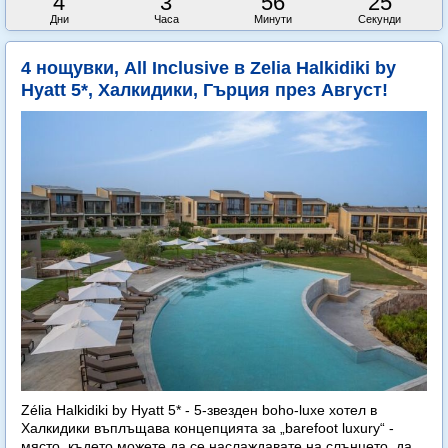
4
3
56
24
Дни
Часа
Минути
Секунди
4 нощувки, All Inclusive в Zelia Halkidiki by
Hyatt 5*, Халкидики, Гърция през Август!
Zélia Halkidiki by Hyatt 5* - 5-звезден boho-luxe хотел в
Халкидики въплъщава концепцията за „barefoot luxury“ -
място, където можете да се наслаждавате на слънцето, да