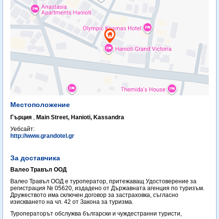
Местоположение
Гърция
,
Main Street, Hanioti, Kassandra
Уебсайт:
http://www.grandotel.gr
За доставчика
Валео Травъл ООД
Валео Травъл ООД е туроператор, притежаващ Удостоверение за
регистрация № 05620, издадено от Държавната агенция по туризъм.
Дружеството има сключен договор за застраховка, съгласно
изискването на чл. 42 от Закона за туризма.
Туроператорът обслужва български и чуждестранни туристи,