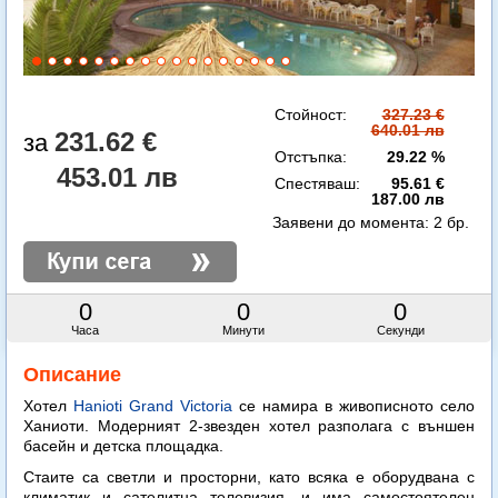
Стойност:
327.23 €
640.01 лв
231.62 €
Отстъпка:
29.22 %
453.01 лв
Спестяваш:
95.61 €
187.00 лв
Заявени до момента:
2 бр.
0
0
0
Часа
Минути
Секунди
Описание
Хотел
Hanioti Grand Victoria
се намира в живописното село
Ханиоти. Модерният 2-звезден хотел разполага с външен
басейн и детска площадка.
Стаите са светли и просторни, като всяка е оборудвана с
климатик и сателитна телевизия, и има самостоятелен