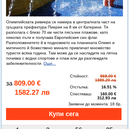
Олимпийската ривиера се намира в централната част на
гръцката префектура Пиерия на 8 км от Катерини. Тя
разполага с близо 70 км чисти пясъчни плажове, като
няколко пъти е получава Европейския син флаг.
Разположенитето й в подножието на планината Олимп и
митичното й божествено минало привличат множество
туристи всяка година. Там може да се насладите на лятна
почивка с водни спортове и плаж или да разглеждате
забележителности.
Още...
Стойност:
969.00 €
1895.20 лв
809.00 €
Отстъпка:
16.51 %
1582.27 лв
Спестяваш:
160.00 €
312.93 лв
Заявени до момента:
18 бр.