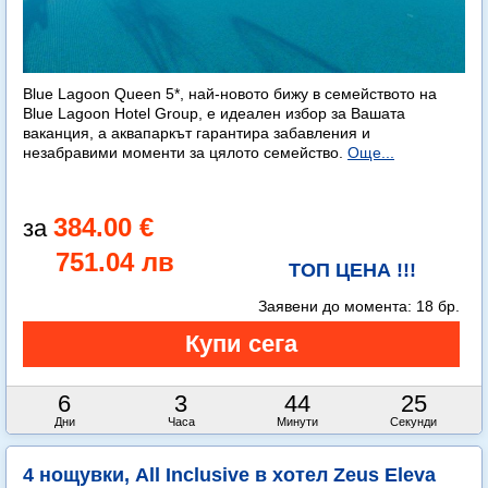
Blue Lagoon Queen 5*, най-новото бижу в семейството на
Blue Lagoon Hotel Group, е идеален избор за Вашата
ваканция, а аквапаркът гарантира забавления и
незабравими моменти за цялото семейство.
Още...
384.00 €
751.04 лв
ТОП ЦЕНА !!!
Заявени до момента:
18 бр.
6
3
44
24
Дни
Часа
Минути
Секунди
4 нощувки, All Inclusive в хотел Zeus Eleva