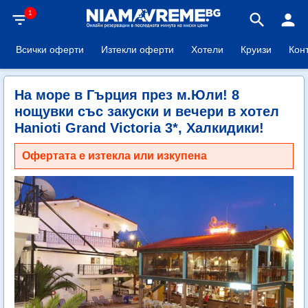
1
filter_list
search
person
Всички оферти
Изтекли оферти
Хотели
Круизи
Кон
На море в Гърция през м.Юли! 8
нощувки със закуски и вечери в хотел
Hanioti Grand Victoria 3*, Халкидики!
Офертата е изтекла или изкупена