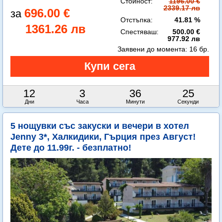
Стойност:
1196.00 €
2339.17 лв
696.00 €
Отстъпка:
41.81 %
1361.26 лв
Спестяваш:
500.00 €
977.92 лв
Заявени до момента:
16 бр.
12
3
36
24
Дни
Часа
Минути
Секунди
5 нощувки със закуски и вечери в хотел
Jenny 3*, Халкидики, Гърция през Август!
Дете до 11.99г. - безплатно!