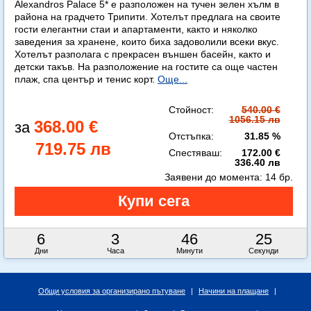
Alexandros Palace 5* e разположен на тучен зелен хълм в
района на градчето Трипити. Хотелът предлага на своите
гости елегантни стаи и апартаменти, както и няколко
заведения за хранене, които биха задоволили всеки вкус.
Хотелът разполага с прекрасен външен басейн, както и
детски такъв. На разположение на гостите са още частен
плаж, спа център и тенис корт.
Още...
Стойност:
540.00 €
1056.15 лв
368.00 €
Отстъпка:
31.85 %
719.75 лв
Спестяваш:
172.00 €
336.40 лв
Заявени до момента:
14 бр.
6
3
46
24
Дни
Часа
Минути
Секунди
Общи условия за организирано пътуване
|
Начини на плащане
|