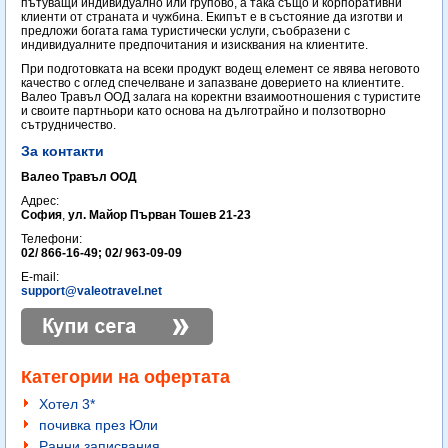
пътуващи индивидуално или групово, а така също и корпоративни
клиенти от страната и чужбина. Екипът е в състояние да изготви и
предложи богата гама туристически услуги, съобразени с
индивидуалните предпочитания и изисквания на клиентите.
При подготовката на всеки продукт водещ елемент се явява неговото
качество с оглед спечелване и запазване доверието на клиентите.
Валео Травъл ООД залага на коректни взаимоотношения с туристите
и своите партньори като основа на дълготрайно и ползотворно
сътрудничество.
За контакти
Валео Травъл ООД
Адрес:
София
,
ул. Майор Първан Тошев 21-23
Телефони:
02/ 866-16-49; 02/ 963-09-09
E-mail:
support@valeotravel.net
Категории на офертата
Хотел 3*
почивка през Юли
Ранни записвания