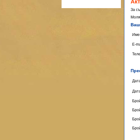
Ак
За с
Моля
Ваш
Име
E-ma
Тел
Пре
Дат
Дат
Бро
Брой
Брой
Брой