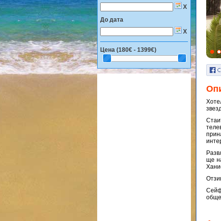
X
До дата
X
Цена (
180€ - 1399€
)
Оп
Хоте
звез
Стаи
тел
прин
инте
Разв
ще н
Хани
Отзи
Сейф
обще