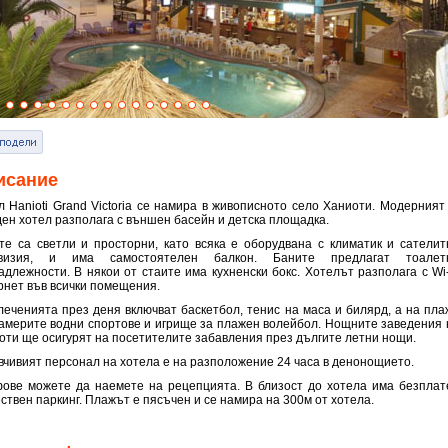
исание
л Hanioti Grand Victoria се намира в живописното село Ханиоти. Модерният 
ден хотел разполага с външен басейн и детска площадка.
те са светли и просторни, като всяка е оборудвана с климатик и сателит
евизия, и има самостоятелен балкон. Баните предлагат тоалет
адлежности. В някои от стаите има кухненски бокс. Хотелът разполага с Wi-
рнет във всички помещения.
леченията през деня включват баскетбол, тенис на маса и билярд, а на пла
америте водни спортове и игрище за плажен волейбол. Нощните заведения 
оти ще осигурят на посетителите забавления през дългите летни нощи.
вчивият персонал на хотела е на разположение 24 часа в денонощието.
ове можете да наемете на рецепцията. В близост до хотела има безплат
ствен паркинг. Плажът е пясъчен и се намира на 300м от хотела.