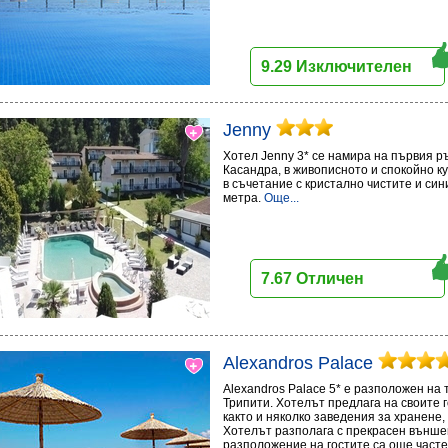
9.29 Изключителен
Jenny
Хотел Jenny 3* се намира на първия р
Касандра, в живописното и спокойно к
в съчетание с кристално чистите и син
метра.
Още...
7.67 Отличен
Alexandros Palace
Alexandros Palace 5* e разположен на 
Трипити. Хотелът предлага на своите 
както и няколко заведения за хранене,
Хотелът разполага с прекрасен външен 
разположение на гостите са още часте