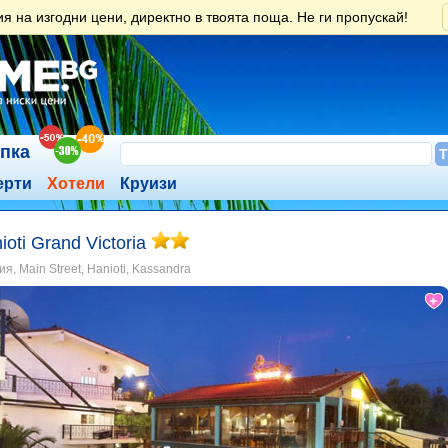
 на изгодни цени, директно в твоята поща. Не ги пропускай!
ъпка
ерти
Хотели
Круизи
ioti Grand Victoria
я, Main Street, Hanioti, Kassandra