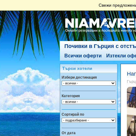
Свежи предложения
Почивки в Гърция с отст
Всички оферти
Изтекли оф
Търси хотели
Han
Избери дестинация
Гърци
Категория
Сортирай по
От дата