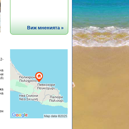
Виж мненията »
2-
на
ни
Fi
жа
на
ен