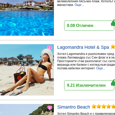
великолепния пясъчен плаж. Хотелът е
манастири.
Още...
8.08 Отличен
Lagomandra Hotel & Spa
Хотел Lagomandra е разположен сред п
плажа Лагомандра със Син флаг и в з
Просторните стаи разполагат със сате
веранда или балкон с изглед към град
ползва кабелен интернет.
Още...
9.21 Изключителен
Simantro Beach
Хотел Simantro Beach е с привилегир