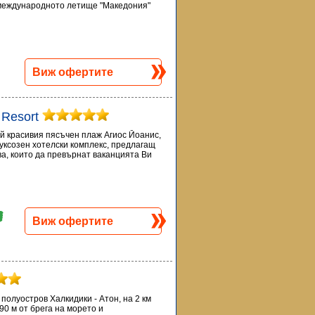
 международното летище "Македония"
Виж офертите
 Resort
ай красивия пясъчен плаж Агиос Йоанис,
луксозен хотелски комплекс, предлагащ
ва, които да превърнат ваканцията Ви
Виж офертите
полуостров Халкидики - Атон, на 2 км
90 м от брега на морето и