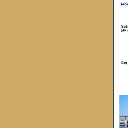
Заб
Заб
(до 
Код 