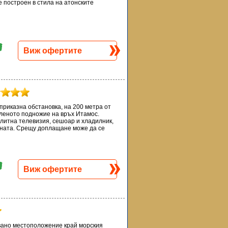
 построен в стила на атонските
Виж офертите
риказна обстановка, на 200 метра от
еленото подножие на връх Итамос.
литна телевизия, сешоар и хладилник,
ината. Срещу доплащане може да се
Виж офертите
овано местоположение край морския