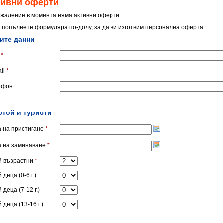
тивни оферти
ъжаление в момента няма активни оферти.
 попълнете формуляра по-долу, за да ви изготвим персонална оферта.
ите данни
*
il
*
ефон
стой и туристи
а на пристигане
*
а на заминаване
*
й възрастни
*
 деца (0-6 г.)
 деца (7-12 г.)
 деца (13-16 г.)