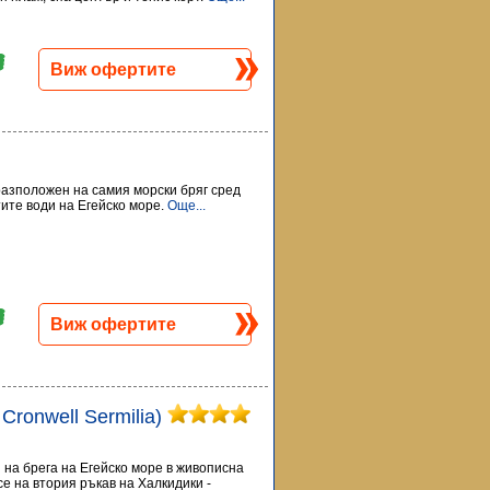
Виж офертите
 разположен на самия морски бряг сред
тите води на Егейско море.
Още...
Виж офертите
. Cronwell Sermilia)
ен на брега на Егейско море в живописна
е на втория ръкав на Халкидики -