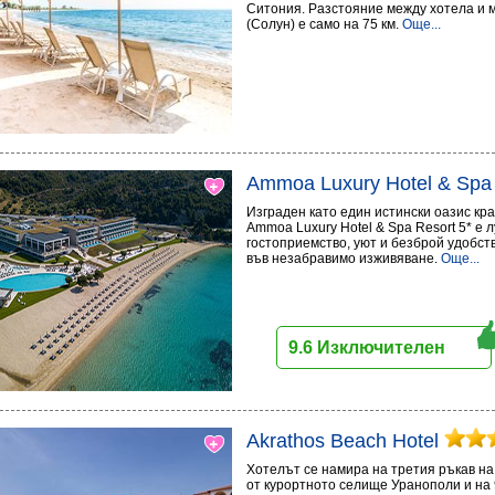
Ситония. Разстояние между хотела и
(Солун) е само на 75 км.
Още...
Ammoa Luxury Hotel & Spa
Изграден като един истински оазис кр
Ammoa Luxury Hotel & Spa Resort 5* е 
гостоприемство, уют и безброй удобст
във незабравимо изживяване.
Още...
9.6 Изключителен
Akrathos Beach Hotel
Хотелът се намира на третия ръкав на 
от курортното селище Уранополи и на 