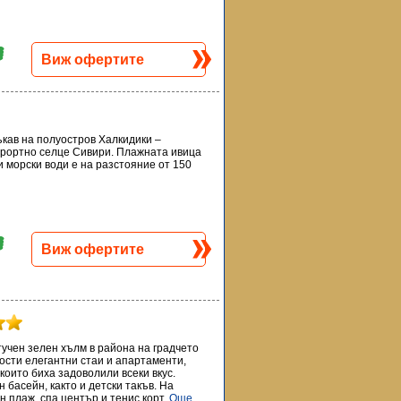
Виж офертите
ъкав на полуостров Халкидики –
урортно селце Сивири. Плажната ивица
и морски води е на разстояние от 150
Виж офертите
тучен зелен хълм в района на градчето
гости елегантни стаи и апартаменти,
 които биха задоволили всеки вкус.
басейн, както и детски такъв. На
н плаж, спа център и тенис корт.
Още...