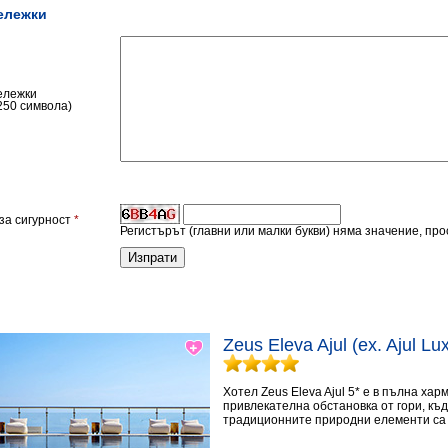
ележки
ележки
250 символа)
за сигурност
*
Регистърът (главни или малки букви) няма значение, пр
Zeus Eleva Ajul (ex. Ajul L
Хотел Zeus Eleva Ajul 5* е в пълна ха
привлекателна обстановка от гори, къ
традиционните природни елементи са 