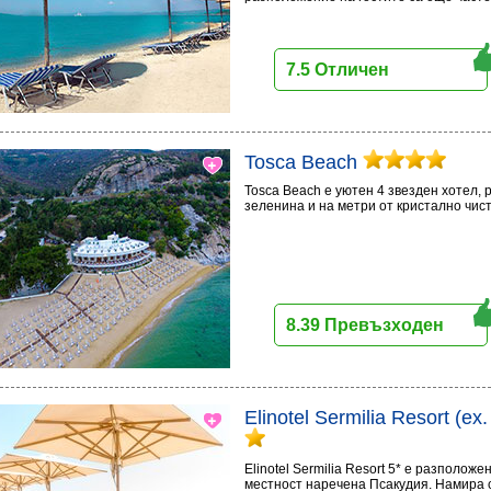
7.5 Отличен
Tosca Beach
Tosca Beach е уютен 4 звезден хотел,
зеленина и на метри от кристално чис
8.39 Превъзходен
Elinotel Sermilia Resort (ex
Elinotel Sermilia Resort 5* е разполож
местност наречена Псакудия. Намира с