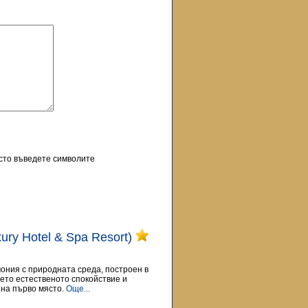
осто въведете символите
uxury Hotel & Spa Resort)
рмония с природната среда, построен в
дето естественото спокойствие и
на първо място.
Още...