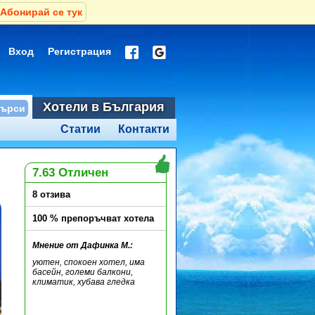
Абонирай се тук
Вход
Регистрация
Хотели в България
Статии
Контакти
7.63 Отличен
8 отзива
100 % препоръчват хотела
Мнение от Дафинка М.:
уютен, спокоен хотел, има
басейн, големи балкони,
климатик, хубава гледка