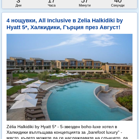
3
17
57
38
Дни
Часа
Минути
Секунди
4 нощувки, All Inclusive в Zelia Halkidiki by
Hyatt 5*, Халкидики, Гърция през Август!
Zélia Halkidiki by Hyatt 5* - 5-звезден boho-luxe хотел в
Халкидики въплъщава концепцията за „barefoot luxury“ -
място, където можете да се наслаждавате на слънцето, да