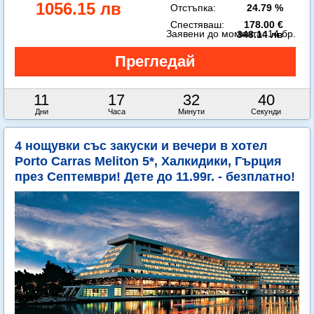
1056.15 лв
Отстъпка:
24.79 %
Спестяваш:
178.00 €
Заявени до момента:
14 бр.
348.14 лв
11
17
32
38
Дни
Часа
Минути
Секунди
4 нощувки със закуски и вечери в хотел
Porto Carras Meliton 5*, Халкидики, Гърция
през Септември! Дете до 11.99г. - безплатно!