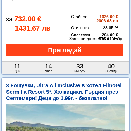
Стойност:
1026.00 €
732.00 €
2006.68 лв
1431.67 лв
Отстъпка:
28.65 %
Спестяваш:
294.00 €
Заявени до момента:
18 бр.
575.01 лв
11
14
33
38
Дни
Часа
Минути
Секунди
3 нощувки, Ultra All Inclusive в хотел Elinotel
Sermilia Resort 5*, Халкидики, Гърция през
Септември! Деца до 1.99г. - безплатно!