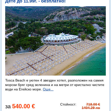
Дете до 11.99г. - безплатно!
Tosca Beach е уютен 4 звезден хотел, разположен на самия
морски бряг сред зеленина и на метри от кристално чистите
води на Егейско море.
Още...
Стойност:
718.00 €
540.00 €
1404.29 лв