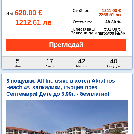
Стойност:
1211.00 €
620.00 €
2368.51 лв
1212.61 лв
Отстъпка:
48.80 %
Спестяваш:
591.00 €
Заявени до момента:
10 бр.
1155.90 лв
5
17
42
38
Дни
Часа
Минути
Секунди
3 нощувки, All Inclusive в хотел Akrathos
Beach 4*, Халкидики, Гърция през
Септември! Дете до 5.99г. - безплатно!