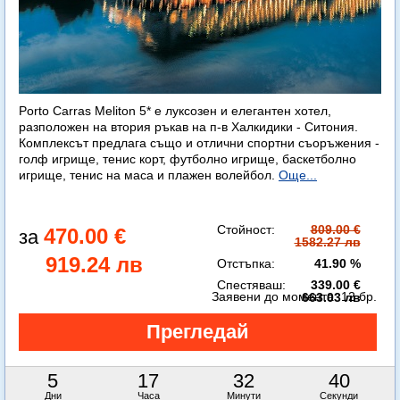
Porto Carras Meliton 5* е луксозен и елегантен хотел,
разположен на втория ръкав на п-в Халкидики - Ситония.
Комплексът предлага също и отлични спортни съоръжения -
голф игрище, тенис корт, футболно игрище, баскетболно
игрище, тенис на маса и плажен волейбол.
Още...
Стойност:
809.00 €
470.00 €
1582.27 лв
919.24 лв
Отстъпка:
41.90 %
Спестяваш:
339.00 €
Заявени до момента:
12 бр.
663.03 лв
5
17
32
38
Дни
Часа
Минути
Секунди