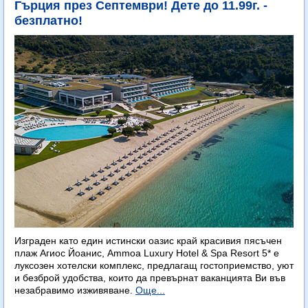
Гърция през Септември! Дете до 11.99г. -
безплатно!
Изграден като един истински оазис край красивия пясъчен
плаж Агиос Йоанис, Ammoa Luxury Hotel & Spa Resort 5* е
луксозен хотелски комплекс, предлагащ гостоприемство, уют
и безброй удобства, които да превърнат ваканцията Ви във
незабравимо изживяване.
Още...