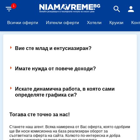
1
filter_list
search
person
Всички оферти
Изтекли оферти
Хотели
Круизи
Кон
Вие сте млад и ентусиазиран?
Имате нужда от повече доходи?
Искате динамична работа, в която сами
определяте графика си?
Тогава сте точно за нас!
Станете наш агент. Всяка намерена от Вас оферта, която одобрим
ще Ви носи комисионна на база реализиран оборот за
съответната оферта на сайта. Колкото по-интересна и добра