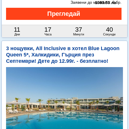
Заявени до момента:
8 бр.
1083.53 лв
11
17
37
38
Дни
Часа
Минути
Секунди
3 нощувки, All Inclusive в хотел Blue Lagoon
Queen 5*, Халкидики, Гърция през
Септември! Дете до 12.99г. - безплатно!