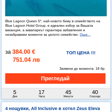
Blue Lagoon Queen 5*, най-новото бижу в семейството на
Blue Lagoon Hotel Group, е идеален избор за Вашата
ваканция, а аквапаркът гарантира забавления и
незабравими моменти за цялото семейство.
Още...
384.00 €
ТОП ЦЕНА !!!
751.04 лв
Заявени до момента:
18 бр.
5
17
45
38
Дни
Часа
Минути
Секунди
4 нощувки, All Inclusive в хотел Zeus Eleva