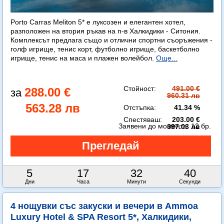
Porto Carras Meliton 5* е луксозен и елегантен хотел,
разположен на втория ръкав на п-в Халкидики - Ситония.
Комплексът предлага също и отлични спортни съоръжения -
голф игрище, тенис корт, футболно игрище, баскетболно
игрище, тенис на маса и плажен волейбол.
Още...
Стойност:
491.00 €
288.00 €
960.31 лв
563.28 лв
Отстъпка:
41.34 %
Спестяваш:
203.00 €
Заявени до момента:
12 бр.
397.03 лв
5
17
32
38
Дни
Часа
Минути
Секунди
4 нощувки със закуски и вечери в Ammoa
Luxury Hotel & SPA Resort 5*, Халкидики,