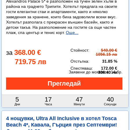
Alexandros Palace 5* e разположен на тучен зелен хълм в
района на градчето Трипити. Хотелът предлага на своите
гости елегантни стаи и апартаменти, както и няколко
заведения за хранене, които биха задоволили всеки вкус.
Хотелът разполага с прекрасен външен басейн, както и
детски такъв. На разположение на гостите са още частен
плаж, спа център и тенис корт.
Още...
Стойност:
540.00 €
368.00 €
1056.15 лв
719.75 лв
Отстъпка:
31.85 %
Спестяваш:
172.00 €
Заявени до момента:
14 бр.
336.40 лв
5
17
47
38
Дни
Часа
Минути
Секунди
4 нощувки, Ultra All Inclusive в хотел Tosca
Beach 4*, Кавала, Гърция през Септември!