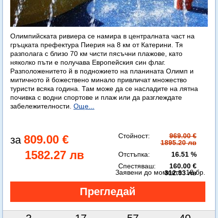
Олимпийската ривиера се намира в централната част на
гръцката префектура Пиерия на 8 км от Катерини. Тя
разполага с близо 70 км чисти пясъчни плажове, като
няколко пъти е получава Европейския син флаг.
Разположенитето й в подножието на планината Олимп и
митичното й божествено минало привличат множество
туристи всяка година. Там може да се насладите на лятна
почивка с водни спортове и плаж или да разглеждате
забележителности.
Още...
Стойност:
969.00 €
809.00 €
1895.20 лв
1582.27 лв
Отстъпка:
16.51 %
Спестяваш:
160.00 €
Заявени до момента:
18 бр.
312.93 лв