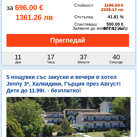
Стойност:
1196.00 €
696.00 €
2339.17 лв
1361.26 лв
Отстъпка:
41.81 %
Спестяваш:
500.00 €
Заявени до момента:
16 бр.
977.92 лв
11
17
37
38
Дни
Часа
Минути
Секунди
5 нощувки със закуски и вечери в хотел
Jenny 3*, Халкидики, Гърция през Август!
Дете до 11.99г. - безплатно!