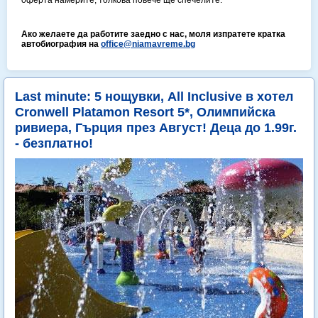
оферта намерите, толкова повече ще спечелите.
Ако желаете да работите заедно с нас, моля изпратете кратка
автобиография на
office@niamavreme.bg
Last minute: 5 нощувки, All Inclusive в хотел
Cronwell Platamon Resort 5*, Олимпийска
ривиера, Гърция през Август! Деца до 1.99г.
- безплатно!