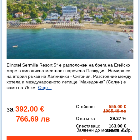
Elinotel Sermilia Resort 5* е разположен на брега на Егейско
море в живописна местност наречена Псакудия. Намира се
на втория ръкав на Халкидики - Ситония. Разстояние между
хотела и международното летище "Македония" (Солун) е
само на 75 км.
Още...
Стойност:
555.00 €
392.00 €
1085.49 лв
766.69 лв
Отстъпка:
29.37 %
Спестяваш:
163.00 €
Заявени до момента:
8 бр.
318.80 лв