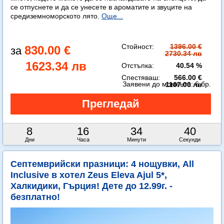
се отпуснете и да се унесете в ароматите и звуците на
средиземноморското лято.
Още...
Стойност:
1396.00 €
830.00 €
2730.34 лв
1623.34 лв
Отстъпка:
40.54 %
Спестяваш:
566.00 €
Заявени до момента:
6 бр.
1107.00 лв
8
16
34
38
Дни
Часа
Минути
Секунди
Септемврийски празници: 4 нощувки, All
Inclusive в хотел Zeus Eleva Ajul 5*,
Халкидики, Гърция! Дете до 12.99г. -
безплатно!