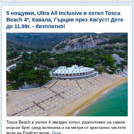
5 нощувки, Ultra All Inclusive в хотел Tosca
Beach 4*, Кавала, Гърция през Август! Дете
до 11.99г. - безплатно!
Tosca Beach е уютен 4 звезден хотел, разположен на самия
морски бряг сред зеленина и на метри от кристално чистите
води на Егейско море.
Още...