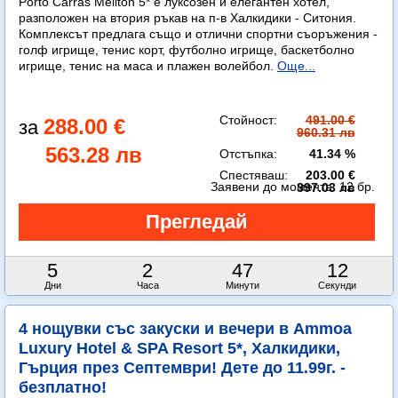
Porto Carras Meliton 5* е луксозен и елегантен хотел,
разположен на втория ръкав на п-в Халкидики - Ситония.
Комплексът предлага също и отлични спортни съоръжения -
голф игрище, тенис корт, футболно игрище, баскетболно
игрище, тенис на маса и плажен волейбол.
Още...
Стойност:
491.00 €
288.00 €
960.31 лв
563.28 лв
Отстъпка:
41.34 %
Спестяваш:
203.00 €
Заявени до момента:
12 бр.
397.03 лв
5
2
47
10
Дни
Часа
Минути
Секунди
4 нощувки със закуски и вечери в Ammoa
Luxury Hotel & SPA Resort 5*, Халкидики,
Гърция през Септември! Дете до 11.99г. -
безплатно!