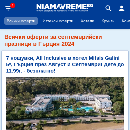
1
filter_list
search
person
Всички оферти
Изтекли оферти
Хотели
Круизи
Кон
Всички оферти за септемврийски
празници в Гърция 2024
7 нощувки, All Inclusive в хотел Mitsis Galini
5*, Гърция през Август и Септември! Дете до
11.99г. - безплатно!