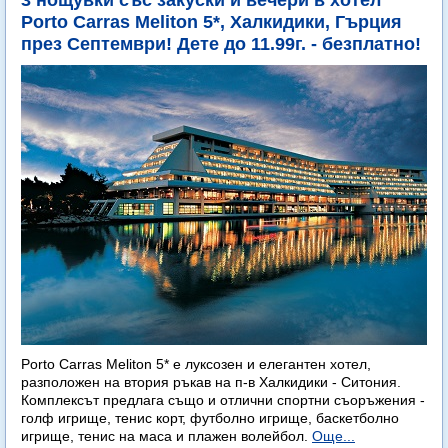
3 нощувки със закуски и вечери в хотел
Porto Carras Meliton 5*, Халкидики, Гърция
през Септември! Дете до 11.99г. - безплатно!
Porto Carras Meliton 5* е луксозен и елегантен хотел,
разположен на втория ръкав на п-в Халкидики - Ситония.
Комплексът предлага също и отлични спортни съоръжения -
голф игрище, тенис корт, футболно игрище, баскетболно
игрище, тенис на маса и плажен волейбол.
Още...