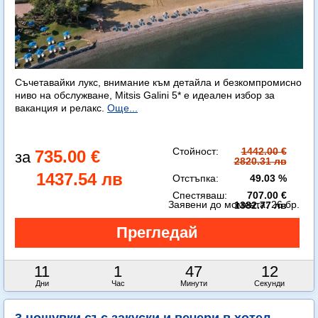
Съчетавайки лукс, внимание към детайла и безкомпромисно
ниво на обслужване, Mitsis Galini 5* е идеален избор за
ваканция и релакс.
Още...
Стойност:
1442.00 €
735.00 €
2820.31 лв
1437.54 лв
Отстъпка:
49.03 %
Спестяваш:
707.00 €
Заявени до момента:
26 бр.
1382.77 лв
11
1
47
10
Дни
Час
Минути
Секунди