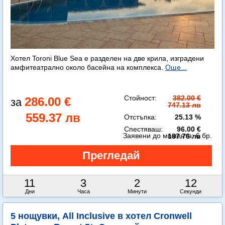
Хотел Toroni Blue Sea e разделен на две крила, изградени
амфитеатрално около басейна на комплекса.
Още...
Стойност:
382.00 €
286.00 €
747.13 лв
559.37 лв
Отстъпка:
25.13 %
Спестяваш:
96.00 €
Заявени до момента:
6 бр.
187.76 лв
11
3
2
10
Дни
Часа
Минути
Секунди
5 нощувки, All Inclusive в хотел Cronwell