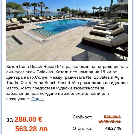
Хотел Eona Beach Resort 5* е разположен на наградения със
син флаг плаж Galaxias. Хотелът се намира на 19 км от
центъра на гр.Солун, между градчетата Nei Epivates и Agia
Triada. Хотел Eona Beach Resort 5* е разположен на идеално
място, което предоставя чудесни възможности за
забавления, разглеждане на забележителности или
пазаруване.
Още...
Стойност:
536.00 €
288.00 €
1048.32 лв
563.28 лв
Отстъпка:
46.27 %