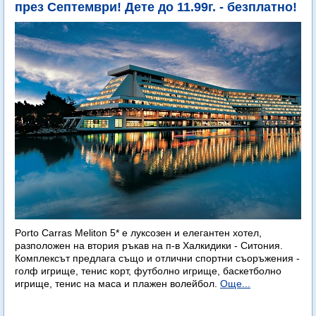
през Септември! Дете до 11.99г. - безплатно!
Porto Carras Meliton 5* е луксозен и елегантен хотел,
разположен на втория ръкав на п-в Халкидики - Ситония.
Комплексът предлага също и отлични спортни съоръжения -
голф игрище, тенис корт, футболно игрище, баскетболно
игрище, тенис на маса и плажен волейбол.
Още...