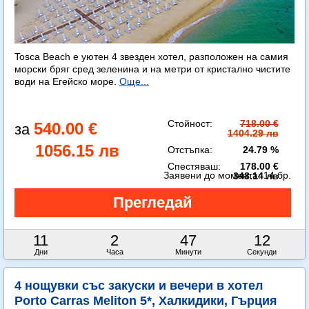
Tosca Beach е уютен 4 звезден хотел, разположен на самия
морски бряг сред зеленина и на метри от кристално чистите
води на Егейско море.
Още...
Стойност:
718.00 €
540.00 €
1404.29 лв
1056.15 лв
Отстъпка:
24.79 %
Спестяваш:
178.00 €
Заявени до момента:
14 бр.
348.14 лв
11
2
47
10
Дни
Часа
Минути
Секунди
4 нощувки със закуски и вечери в хотел
Porto Carras Meliton 5*, Халкидики, Гърция