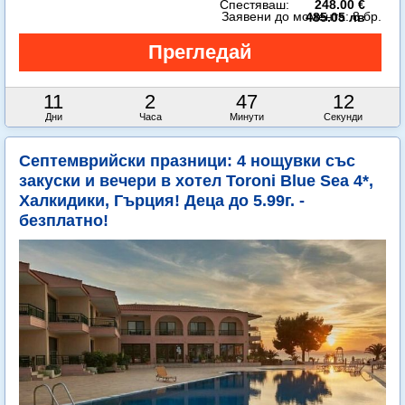
Спестяваш:
248.00 €
Заявени до момента:
8 бр.
485.05 лв
11
2
47
10
Дни
Часа
Минути
Секунди
Септемврийски празници: 4 нощувки със
закуски и вечери в хотел Toroni Blue Sea 4*,
Халкидики, Гърция! Деца до 5.99г. -
безплатно!