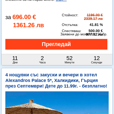
Стойност:
1196.00 €
696.00 €
2339.17 лв
1361.26 лв
Отстъпка:
41.81 %
Спестяваш:
500.00 €
Заявени до момента:
16 бр.
977.92 лв
11
2
52
10
Дни
Часа
Минути
Секунди
4 нощувки със закуски и вечери в хотел
Alexandros Palace 5*, Халкидики, Гърция
през Септември! Дете до 11.99г. - безплатно!