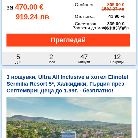
Стойност:
809.00 €
470.00 €
1582.27 лв
919.24 лв
Отстъпка:
41.90 %
Спестяваш:
339.00 €
Заявени до момента:
12 бр.
663.03 лв
5
2
47
10
Дни
Часа
Минути
Секунди
3 нощувки, Ultra All Inclusive в хотел Elinotel
Sermilia Resort 5*, Халкидики, Гърция през
Септември! Деца до 1.99г. - безплатно!