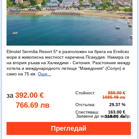
Elinotel Sermilia Resort 5* е разположен на брега на Егейско
море в живописна местност наречена Псакудия. Намира се
на втория ръкав на Халкидики - Ситония. Разстояние между
хотела и международното летище "Македония" (Солун) е
само на 75 км.
Още...
Стойност:
555.00 €
392.00 €
1085.49 лв
766.69 лв
Отстъпка:
29.37 %
Спестяваш:
163.00 €
Заявени до момента:
8 бр.
318.80 лв