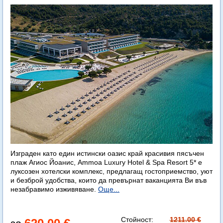
Изграден като един истински оазис край красивия пясъчен
плаж Агиос Йоанис, Ammoa Luxury Hotel & Spa Resort 5* е
луксозен хотелски комплекс, предлагащ гостоприемство, уют
и безброй удобства, които да превърнат ваканцията Ви във
незабравимо изживяване.
Още...
Стойност:
1211.00 €