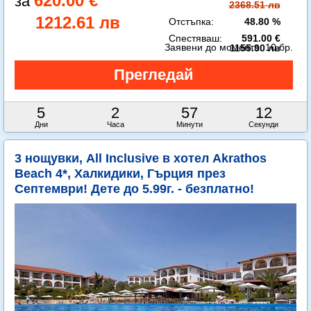
620.00 €
2368.51 лв
1212.61 лв
Отстъпка:
48.80 %
Спестяваш:
591.00 €
Заявени до момента:
10 бр.
1155.90 лв
5
2
57
10
Дни
Часа
Минути
Секунди
3 нощувки, All Inclusive в хотел Akrathos
Beach 4*, Халкидики, Гърция през
Септември! Дете до 5.99г. - безплатно!