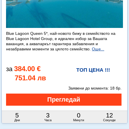
Blue Lagoon Queen 5*, най-новото бижу в семейството на
Blue Lagoon Hotel Group, е идеален избор за Вашата
ваканция, а аквапаркът гарантира забавления и
незабравими моменти за цялото семейство.
Още...
384.00 €
ТОП ЦЕНА !!!
751.04 лв
Заявени до момента:
18 бр.
5
3
0
10
Дни
Часа
Минути
Секунди