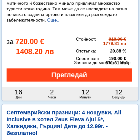
митичното й божествено минало привличат множество
туристи всяка година. Там може да се насладите на лятна
почивка с водни спортове и плаж или да разглеждате
забележителности.
Още...
Стойност:
910.00 €
720.00 €
1779.81 лв
1408.20 лв
Отстъпка:
20.88 %
Спестяваш:
190.00 €
Заявени до момента:
16 бр.
371.61 лв
16
2
12
10
Дни
Часа
Минути
Секунди
Септемврийски празници: 4 нощувки, All
Inclusive в хотел Zeus Eleva Ajul 5*,
Халкидики, Гърция! Дете до 12.99г. -
безплатно!