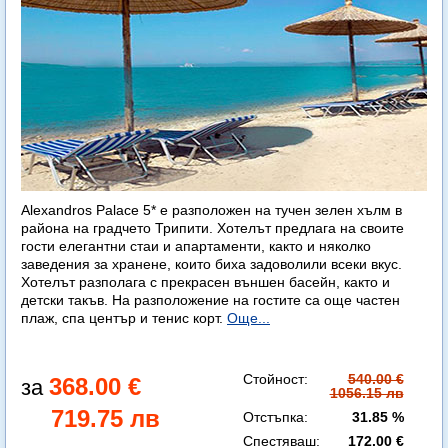
Alexandros Palace 5* e разположен на тучен зелен хълм в
района на градчето Трипити. Хотелът предлага на своите
гости елегантни стаи и апартаменти, както и няколко
заведения за хранене, които биха задоволили всеки вкус.
Хотелът разполага с прекрасен външен басейн, както и
детски такъв. На разположение на гостите са още частен
плаж, спа център и тенис корт.
Още...
Стойност:
540.00 €
368.00 €
1056.15 лв
719.75 лв
Отстъпка:
31.85 %
Спестяваш:
172.00 €