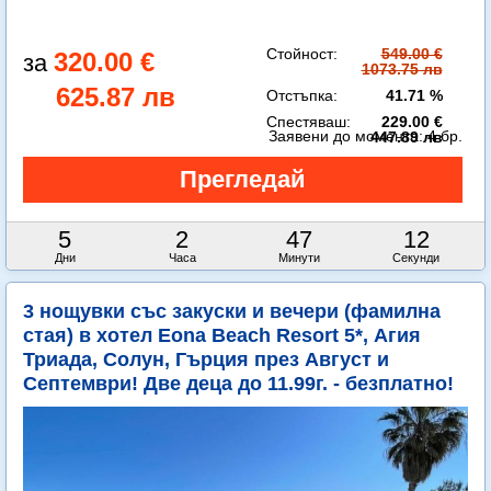
Стойност:
549.00 €
320.00 €
1073.75 лв
625.87 лв
Отстъпка:
41.71 %
Спестяваш:
229.00 €
Заявени до момента:
4 бр.
447.89 лв
5
2
47
10
Дни
Часа
Минути
Секунди
3 нощувки със закуски и вечери (фамилна
стая) в хотел Eona Beach Resort 5*, Агия
Триада, Солун, Гърция през Август и
Септември! Две деца до 11.99г. - безплатно!