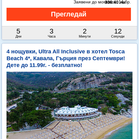
Заявени до момента:
14 бр.
336.40 лв
5
3
2
10
Дни
Часа
Минути
Секунди
4 нощувки, Ultra All Inclusive в хотел Tosca
Beach 4*, Кавала, Гърция през Септември!
Дете до 11.99г. - безплатно!