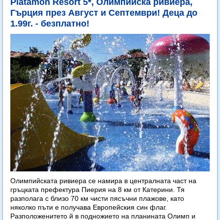
Platamon Resort 5*, Олимпийска ривиера,
Гърция през Август и Септември! Деца до
1.99г. - безплатно!
Олимпийската ривиера се намира в централната част на
гръцката префектура Пиерия на 8 км от Катерини. Тя
разполага с близо 70 км чисти пясъчни плажове, като
няколко пъти е получава Европейския син флаг.
Разположенитето й в подножието на планината Олимп и