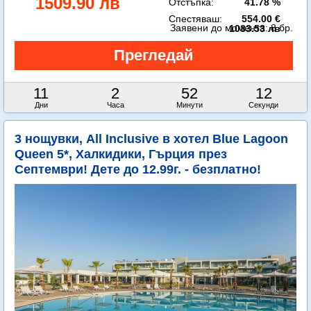
1509.90 лв
Отстъпка:
41.78 %
Спестяваш:
554.00 €
Заявени до момента:
8 бр.
1083.53 лв
11
2
52
10
Дни
Часа
Минути
Секунди
3 нощувки, All Inclusive в хотел Blue Lagoon
Queen 5*, Халкидики, Гърция през
Септември! Дете до 12.99г. - безплатно!