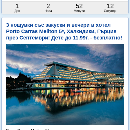
1
2
52
10
Ден
Часа
Минути
Секунди
3 нощувки със закуски и вечери в хотел
Porto Carras Meliton 5*, Халкидики, Гърция
през Септември! Дете до 11.99г. - безплатно!