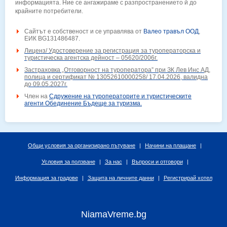
информацията. Ние се ангажираме с разпространението й до
крайните потребители.
Сайтът е собственост и се управлява от
Валео травъл ООД
,
ЕИК BG131486487.
Лиценз/ Удостоверение за регистрация за туроператорска и
туристическа агентска дейност – 05620/2006г.
Застраховка „Отговорност на туроператора” при ЗК Лев Инс АД,
полица и сертификат № 13052610000258/ 17.04.2026, валидна
до 09.05.2027г.
Член на
Сдружение на туроператорите и туристическите
агенти Обединение Бъдеще за туризма.
Общи условия за организирано пътуване
|
Начини на плащане
|
Условия за ползване
|
За нас
|
Въпроси и отговори
|
Информация за градове
|
Защита на личните данни
|
Регистрирай хотел
NiamaVreme.bg