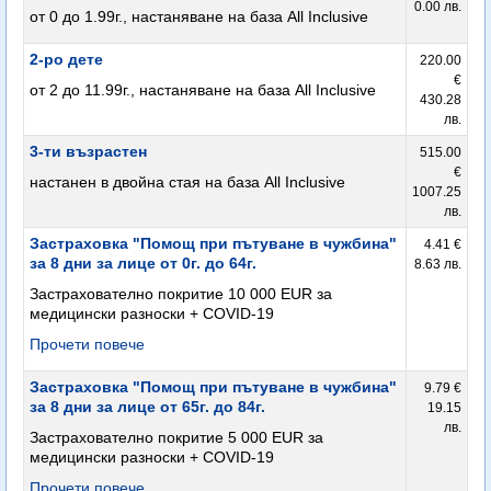
0.00 лв.
от 0 до 1.99г., настаняване на база All Inclusive
2-ро дете
220.00
€
от 2 до 11.99г., настаняване на база All Inclusive
430.28
лв.
3-ти възрастен
515.00
€
настанен в двойна стая на база All Inclusive
1007.25
лв.
Застраховка "Помощ при пътуване в чужбина"
4.41 €
за 8 дни за лице от 0г. до 64г.
8.63 лв.
Застрахователно покритие 10 000 EUR за
медицински разноски + COVID-19
Прочети повече
Застраховка "Помощ при пътуване в чужбина"
9.79 €
за 8 дни за лице от 65г. до 84г.
19.15
лв.
Застрахователно покритие 5 000 EUR за
медицински разноски + COVID-19
Прочети повече