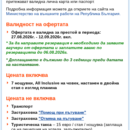
притежават
валидна лична карта или паспорт.
Подробна информация можете да откриете на сайта на
Министерство на външните работи на Република България.
Валидност на офертата
Офертата е валидна за престой в периода:
27.08.2026г. - 12.09.2026г. вкл.
* За да направите резервация е необходимо да заявите
ваучери от офертата
и заплатите аванс по
резервацията
до 06.08
.2026г
.
* Доплащането е дължимо до 3 седмици преди датата
на настаняване.
Цената включва
7 нощувки, All Inclusive на човек, настанен в двойна
стая с изглед планина
Цената не включва
Транспорт
Застраховка
"Помощ при пътуване"
Застраховка
"Отмяна на пътуване"
Туристическа такса
– 15 евро / стая / нощувка (заплаща
се на рецепция на хотела, задължително)