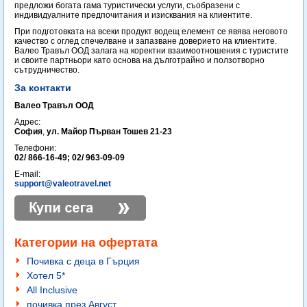
предложи богата гама туристически услуги, съобразени с
индивидуалните предпочитания и изисквания на клиентите.
При подготовката на всеки продукт водещ елемент се явява неговото
качество с оглед спечелване и запазване доверието на клиентите.
Валео Травъл ООД залага на коректни взаимоотношения с туристите
и своите партньори като основа на дълготрайно и ползотворно
сътрудничество.
За контакти
Валео Травъл ООД
Адрес:
София
,
ул. Майор Първан Тошев 21-23
Телефони:
02/ 866-16-49; 02/ 963-09-09
E-mail:
support@valeotravel.net
Категории на офертата
Почивка с деца в Гърция
Хотел 5*
All Inclusive
почивка през Август