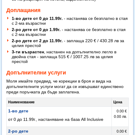
Доплащания
1-во дете от 0 до 11.99г.
- настанява се безплатно в стая
с 2-ма възрастни
2-ро дете от 0 до 1.99г.
- настанява се безплатно в стая
с 2-ма възрастни
2-ро дете от 2 до 11.99г.
- заплаща 220 € / 430.28 лв за
целия престой
3-ти възрастен
, настанен на допълнително легло в
двойна стая - заплаща 515 € / 1007.25 лв за целия
престой
Допълнителни услуги
Моля имайте предвид, че корекции в броя и вида на
допълнителните услуги могат да се извършват единствено
преди поръчката да бъде заплатена.
Наименование
Цена
1-во дете
0.00 €
0.00 лв.
от 0 до 11.99г., настаняване на база All Inclusive
2-ро дете
0.00 €