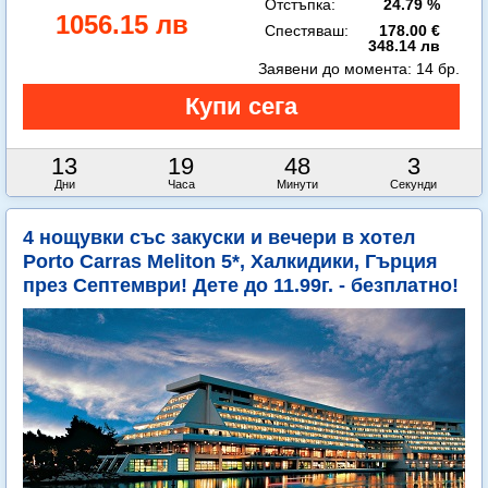
Отстъпка:
24.79 %
1056.15 лв
Спестяваш:
178.00 €
348.14 лв
Заявени до момента:
14 бр.
13
19
48
2
Дни
Часа
Минути
Секунди
4 нощувки със закуски и вечери в хотел
Porto Carras Meliton 5*, Халкидики, Гърция
през Септември! Дете до 11.99г. - безплатно!