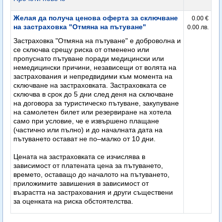
Желая да получа ценова оферта за сключване
0.00 €
на застраховка "Отмяна на пътуване"
0.00 лв.
Застраховка "Отмяна на пътуване" е доброволна и
се сключва срещу риска от отменено или
пропуснато пътуване поради медицински или
немедицински причини, независещи от волята на
застрахования и непредвидими към момента на
сключване на застраховката. Застраховката се
сключва в срок до 5 дни след деня на сключване
на договора за туристическо пътуване, закупуване
на самолетен билет или резервиране на хотела
само при условие, че е извършено плащане
(частично или пълно) и до началната дата на
пътуването остават не по–малко от 10 дни.
Цената на застраховката се изчислява в
зависимост от платената цена за пътуването,
времето, оставащо до началото на пътуването,
приложимите завишения в зависимост от
възрастта на застрахования и други съществени
за оценката на риска обстоятелства.