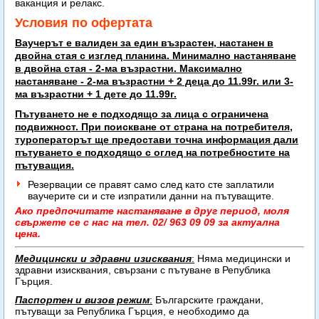
ваканция и релакс.
Условия по офертата
Ваучерът е валиден за един възрастен, настанен в
двойна стая с изглед планина. Минимално настаняване
в двойна стая - 2-ма възрастни. Максимално
настаняване -
2-ма възрастни + 2 деца до 11.99г. или 3-
ма възрастни + 1 дете до 11.99г.
Пътуването не е подходящо за лица с ограничена
подвижност. При поискване от страна на потребителя,
туроператорът ще предостави точна информация дали
пътуването е подходящо с оглед на потребностите на
пътуващия.
Резервации се правят само след като сте заплатили
ваучерите си и сте изпратили данни на пътуващите.
Ако предпочитате настаняване в друг период, моля
свържете се с нас на тел. 02/ 963 09 09 за актуална
цена.
Медицински и здравни изисквания
:
Няма медицински и
здравни изисквания, свързани с пътуване в Република
Гърция.
Паспортен и визов режим
:
Българските граждани,
пътуващи за Република Гърция, е необходимо да