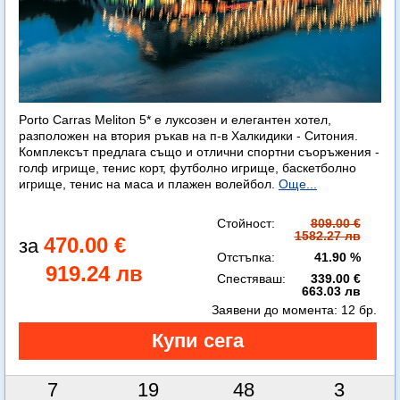
Porto Carras Meliton 5* е луксозен и елегантен хотел,
разположен на втория ръкав на п-в Халкидики - Ситония.
Комплексът предлага също и отлични спортни съоръжения -
голф игрище, тенис корт, футболно игрище, баскетболно
игрище, тенис на маса и плажен волейбол.
Още...
Стойност:
809.00 €
1582.27 лв
470.00 €
Отстъпка:
41.90 %
919.24 лв
Спестяваш:
339.00 €
663.03 лв
Заявени до момента:
12 бр.
7
19
48
2