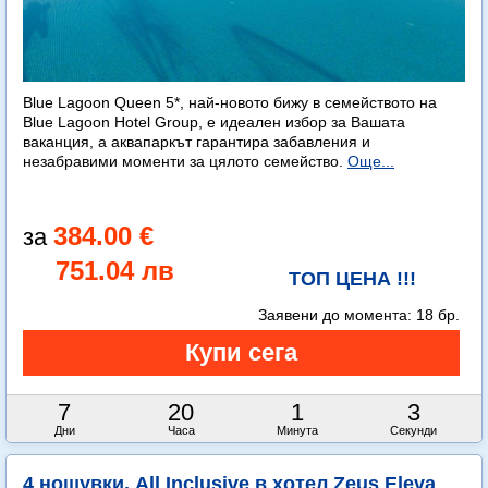
Blue Lagoon Queen 5*, най-новото бижу в семейството на
Blue Lagoon Hotel Group, е идеален избор за Вашата
ваканция, а аквапаркът гарантира забавления и
незабравими моменти за цялото семейство.
Още...
384.00 €
751.04 лв
ТОП ЦЕНА !!!
Заявени до момента:
18 бр.
7
20
1
2
Дни
Часа
Минута
Секунди
4 нощувки, All Inclusive в хотел Zeus Eleva