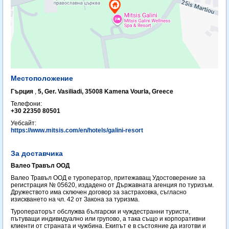
Местоположение
Гърция
,
5, Ger. Vasiliadi, 35008 Kamena Vourla, Greece
Телефони:
+30 22350 80501
Уебсайт:
https://www.mitsis.com/en/hotels/galini-resort
За доставчика
Валео Травъл ООД
Валео Травъл ООД е туроператор, притежаващ Удостоверение за
регистрация № 05620, издадено от Държавната агенция по туризъм.
Дружеството има сключен договор за застраховка, съгласно
изискването на чл. 42 от Закона за туризма.
Туроператорът обслужва български и чуждестранни туристи,
пътуващи индивидуално или групово, а така също и корпоративни
клиенти от страната и чужбина. Екипът е в състояние да изготви и