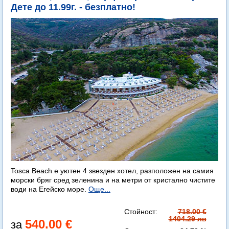
Дете до 11.99г. - безплатно!
Tosca Beach е уютен 4 звезден хотел, разположен на самия
морски бряг сред зеленина и на метри от кристално чистите
води на Егейско море.
Още...
Стойност:
718.00 €
1404.29 лв
540.00 €