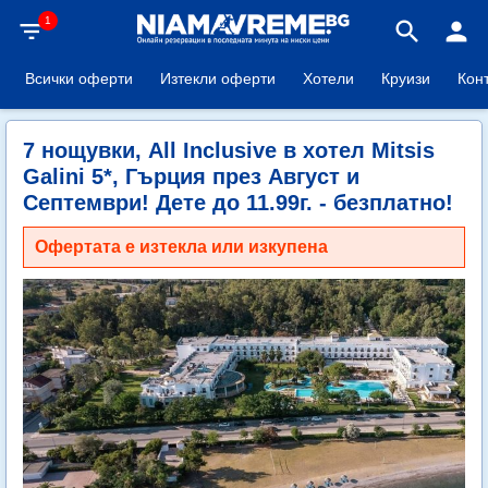
1
filter_list
search
person
Всички оферти
Изтекли оферти
Хотели
Круизи
Кон
7 нощувки, All Inclusive в хотел Mitsis
Galini 5*, Гърция през Август и
Септември! Дете до 11.99г. - безплатно!
Офертата е изтекла или изкупена