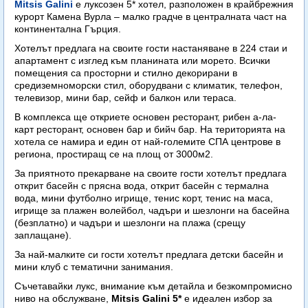
Mitsis Galini
е луксозен 5* хотел, разположен в крайбрежния
курорт Камена Вурла – малко градче в централната част на
континентална Гърция.
Хотелът предлага на своите гости настаняване в 224 стаи и
апартамент с изглед към планината или морето. Всички
помещения са просторни и стилно декорирани в
средиземноморски стил, оборудвани с климатик, телефон,
телевизор, мини бар, сейф и балкон или тераса.
В комплекса ще откриете основен ресторант, рибен а-ла-
карт ресторант, основен бар и бийч бар. На територията на
хотела се намира и един от най-големите СПА центрове в
региона, простиращ се на площ от 3000м2.
За приятното прекарване на своите гости хотелът предлага
открит басейн с прясна вода, открит басейн с термална
вода, мини футболно игрище, тенис корт, тенис на маса,
игрище за плажен волейбол, чадъри и шезлонги на басейна
(безплатно) и чадъри и шезлонги на плажа (срещу
заплащане).
За най-малките си гости хотелът предлага детски басейн и
мини клуб с тематични занимания.
Съчетавайки лукс, внимание към детайла и безкомпромисно
ниво на обслужване,
Mitsis Galini 5*
е идеален избор за