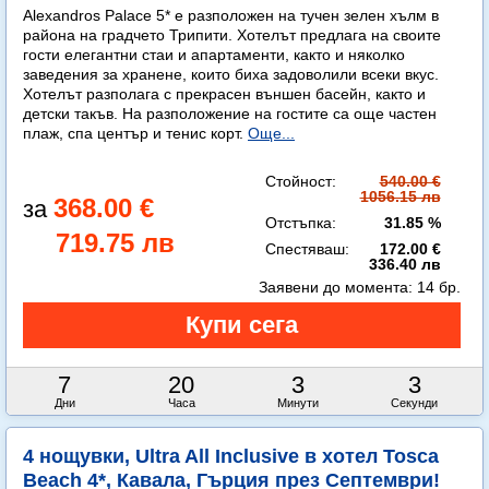
Alexandros Palace 5* e разположен на тучен зелен хълм в
района на градчето Трипити. Хотелът предлага на своите
гости елегантни стаи и апартаменти, както и няколко
заведения за хранене, които биха задоволили всеки вкус.
Хотелът разполага с прекрасен външен басейн, както и
детски такъв. На разположение на гостите са още частен
плаж, спа център и тенис корт.
Още...
Стойност:
540.00 €
1056.15 лв
368.00 €
Отстъпка:
31.85 %
719.75 лв
Спестяваш:
172.00 €
336.40 лв
Заявени до момента:
14 бр.
7
20
3
2
Дни
Часа
Минути
Секунди
4 нощувки, Ultra All Inclusive в хотел Tosca
Beach 4*, Кавала, Гърция през Септември!