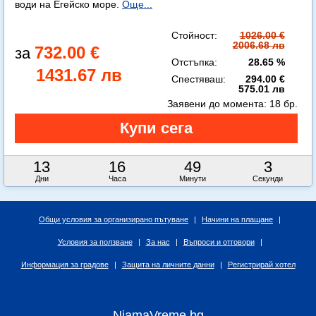
води на Егейско море.
Още...
Стойност:
1026.00 €
2006.68 лв
732.00 €
Отстъпка:
28.65 %
1431.67 лв
Спестяваш:
294.00 €
575.01 лв
Заявени до момента:
18 бр.
13
16
49
2
Дни
Часа
Минути
Секунди
Общи условия за организирано пътуване
|
Начини на плащане
|
Условия за ползване
|
За нас
|
Въпроси и отговори
|
Информация за градове
|
Защита на личните данни
|
Регистрирай хотел
NiamaVreme.bg