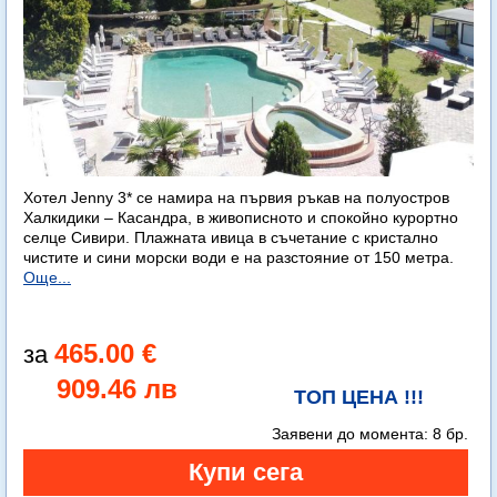
Хотел Jenny 3* се намира на първия ръкав на полуостров
Халкидики – Касандра, в живописното и спокойно курортно
селце Сивири. Плажната ивица в съчетание с кристално
чистите и сини морски води е на разстояние от 150 метра.
Още...
465.00 €
909.46 лв
ТОП ЦЕНА !!!
Заявени до момента:
8 бр.