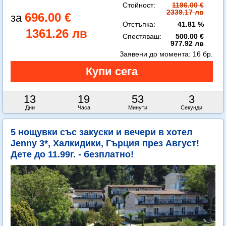
Стойност:
1196.00 €
2339.17 лв
696.00 €
Отстъпка:
41.81 %
1361.26 лв
Спестяваш:
500.00 €
977.92 лв
Заявени до момента:
16 бр.
13
19
53
2
Дни
Часа
Минути
Секунди
5 нощувки със закуски и вечери в хотел
Jenny 3*, Халкидики, Гърция през Август!
Дете до 11.99г. - безплатно!