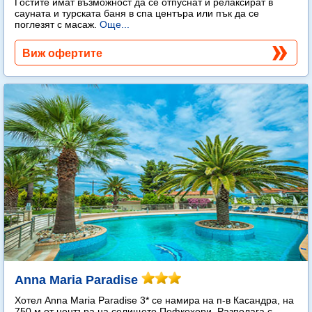
Гостите имат възможност да се отпуснат и релаксират в
сауната и турската баня в спа центъра или пък да се
поглезят с масаж.
Още...
Виж офертите
Anna Maria Paradise
Хотел Anna Maria Paradise 3* се намира на п-в Касандра, на
750 м от центъра на селището Пефкохори. Разполага с