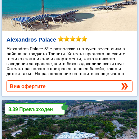
Alexandros Palace
Alexandros Palace 5* e разположен на тучен зелен хълм в
района на градчето Трипити. Хотелът предлага на своите
гости елегантни стаи и апартаменти, както и няколко
заведения за хранене, които биха задоволили всеки вкус.
Хотелът разполага с прекрасен външен басейн, както и
детски такъв. На разположение на гостите са още частен
плаж, спа център и тенис корт.
Още...
Виж офертите
8.39 Превъзходен