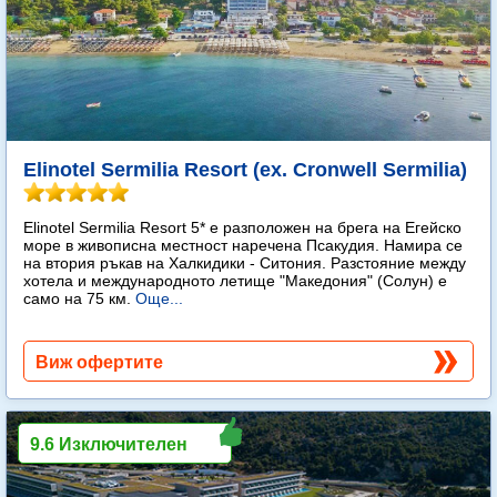
Elinotel Sermilia Resort (ex. Cronwell Sermilia)
Elinotel Sermilia Resort 5* е разположен на брега на Егейско
море в живописна местност наречена Псакудия. Намира се
на втория ръкав на Халкидики - Ситония. Разстояние между
хотела и международното летище "Македония" (Солун) е
само на 75 км.
Още...
Виж офертите
9.6 Изключителен