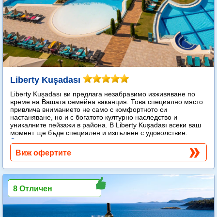
Liberty Kuşadası
Liberty Kuşadası ви предлага незабравимо изживяване по
време на Вашата семейна ваканция. Това специално място
привлича вниманието не само с комфортното си
настаняване, но и с богатото културно наследство и
уникалните пейзажи в района. В Liberty Kuşadası всеки ваш
момент ще бъде специален и изпълнен с удоволствие.
Още...
Виж офертите
8 Отличен