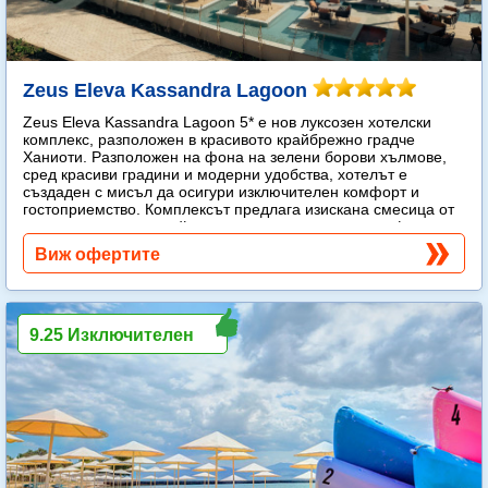
Zeus Eleva Kassandra Lagoon
Zeus Eleva Kassandra Lagoon 5* е нов луксозен хотелски
комплекс, разположен в красивото крайбрежно градче
Ханиоти. Разположен на фона на зелени борови хълмове,
сред красиви градини и модерни удобства, хотелът е
създаден с мисъл да осигури изключителен комфорт и
гостоприемство. Комплексът предлага изискана смесица от
модерен лукс и спокойна средиземноморска атмосфера.
Още...
Виж офертите
9.25 Изключителен