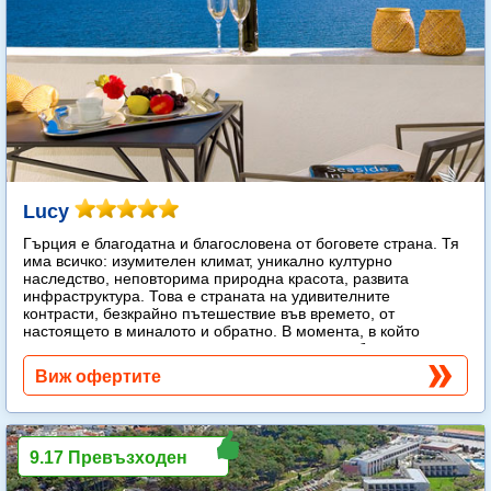
Lucy
Гърция е благодатна и благословена от боговете страна. Тя
има всичко: изумителен климат, уникално културно
наследство, неповторима природна красота, развита
инфраструктура. Това е страната на удивителните
контрасти, безкрайно пътешествие във времето, от
настоящето в миналото и обратно. В момента, в който
стъпите на гръцка земя, веднага попадате в обятията на
слънцето.
Още...
Виж офертите
9.17 Превъзходен