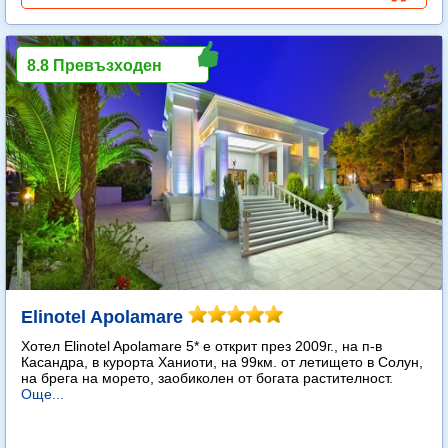
8.8 Превъзходен
Elinotel Apolamare
Хотел Elinotel Apolamare 5* е открит през 2009г., на п-в
Касандра, в курорта Ханиоти, на 99км. от летището в Солун,
на брега на морето, заобиколен от богата растителност.
Още...