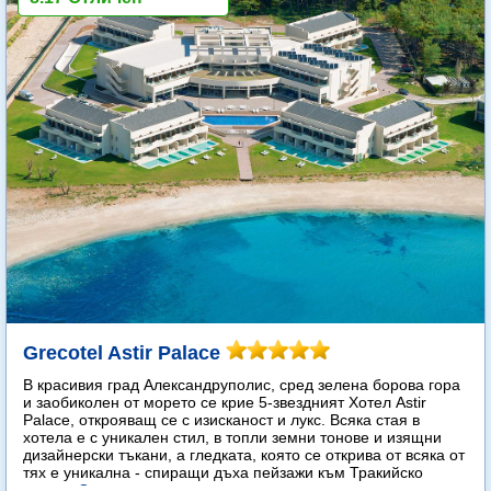
Grecotel Astir Palace
В красивия град Александруполис, сред зелена борова гора
и заобиколен от морето се крие 5-звездният Хотел Astir
Palace, открояващ се с изисканост и лукс. Всяка стая в
хотела е с уникален стил, в топли земни тонове и изящни
дизайнерски тъкани, а гледката, която се открива от всяка от
тях е уникална - спиращи дъха пейзажи към Тракийско
море...
Още...