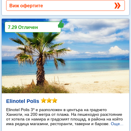
Виж офертите
7.29 Отличен
Elinotel Polis
Elinotel Polis 3* е разположен в центъра на градчето
Ханиоти, на 200 метра от плажа. На пешеходно разстояние
от хотела се намира и градският площад, в района на който
има редица магазини, ресторанти, таверни и барове.
Още...