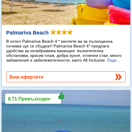
Palmariva Beach
В хотел Palmariva Beach 4 * мечтите ви за пълноценна
почивка ще се сбъднат! Palmariva Beach 4* предлага
удобства за незабравима ваканция: възхитителна
обстановка, красив плаж, добра кухня, отлични стаи, много
забавления и забележителности, както All Inclusive.
Още...
Виж офертите
8.71 Превъзходен