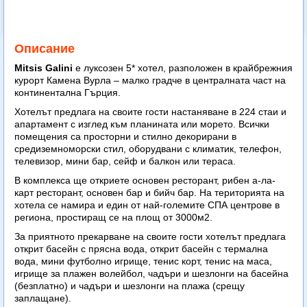
Описание
Mitsis Galini
е луксозен 5* хотел, разположен в крайбрежния
курорт Камена Вурла – малко градче в централната част на
континентална Гърция.
Хотелът предлага на своите гости настаняване в 224 стаи и
апартамент с изглед към планината или морето. Всички
помещения са просторни и стилно декорирани в
средиземноморски стил, оборудвани с климатик, телефон,
телевизор, мини бар, сейф и балкон или тераса.
В комплекса ще откриете основен ресторант, рибен а-ла-
карт ресторант, основен бар и бийч бар. На територията на
хотела се намира и един от най-големите СПА центрове в
региона, простиращ се на площ от 3000м2.
За приятното прекарване на своите гости хотелът предлага
открит басейн с прясна вода, открит басейн с термална
вода, мини футболно игрище, тенис корт, тенис на маса,
игрище за плажен волейбол, чадъри и шезлонги на басейна
(безплатно) и чадъри и шезлонги на плажа (срещу
заплащане).