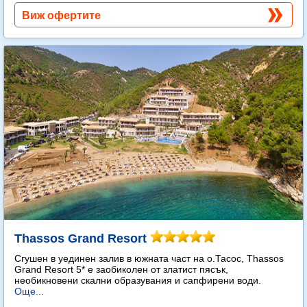
Виж офертите
Thassos Grand Resort
Сгушен в уединен залив в южната част на о.Тасос, Thassos
Grand Resort 5* е заобиколен от златист пясък,
необикновени скални образувания и сапфирени води.
Още...