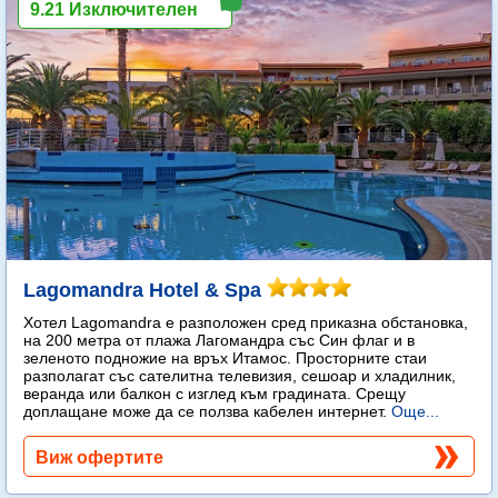
9.21 Изключителен
Lagomandra Hotel & Spa
Хотел Lagomandra е разположен сред приказна обстановка,
на 200 метра от плажа Лагомандра със Син флаг и в
зеленото подножие на връх Итамос. Просторните стаи
разполагат със сателитна телевизия, сешоар и хладилник,
веранда или балкон с изглед към градината. Срещу
доплащане може да се ползва кабелен интернет.
Още...
Виж офертите