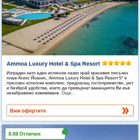
Ammoa Luxury Hotel & Spa Resort
Изграден като един истински оазис край красивия пясъчен
плаж Агиос Йоанис, Ammoa Luxury Hotel & Spa Resort 5* е
луксозен хотелски комплекс, предлагащ гостоприемство, уют
и безброй удобства, които да превърнат ваканцията Ви във
незабравимо изживяване.
Още...
Виж офертите
8.08 Отличен