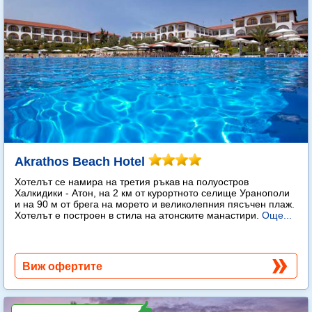
Akrathos Beach Hotel
Хотелът се намира на третия ръкав на полуостров
Халкидики - Атон, на 2 км от курортното селище Уранополи
и на 90 м от брега на морето и великолепния пясъчен плаж.
Хотелът е построен в стила на атонските манастири.
Още...
Виж офертите