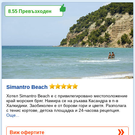
8.55 Превъзходен
Simantro Beach
Хотел Simantro Beach е с привилегировано местоположение
край морския бряг. Намира се на ръкава Касандра в п-в
Халкидики. Заобиколен е от борови гори и цветя. Разполага
с тенис кортове, детска площадка и 24-часова рецепция.
Още...
Виж офертите