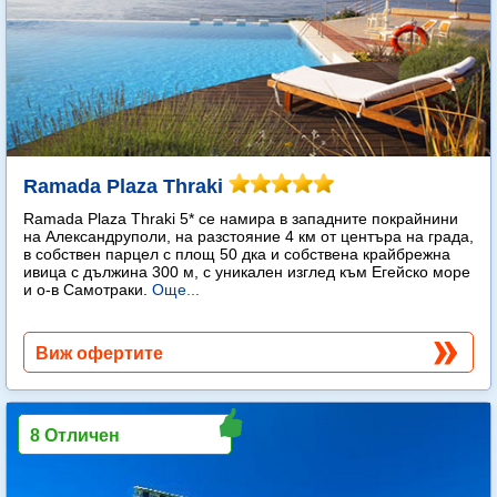
Ramada Plaza Thraki
Ramada Plaza Thraki 5* се намира в западните покрайнини
на Александруполи, на разстояние 4 км от центъра на града,
в собствен парцел с площ 50 дка и собствена крайбрежна
ивица с дължина 300 м, с уникален изглед към Егейско море
и о-в Самотраки.
Още...
Виж офертите
8 Отличен