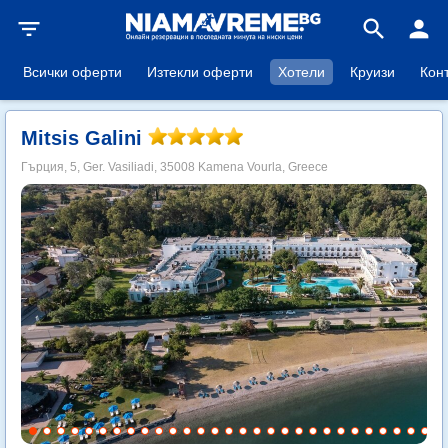
filter_list
search
person
Всички оферти
Изтекли оферти
Хотели
Круизи
Кон
Mitsis Galini
Гърция, 5, Ger. Vasiliadi, 35008 Kamena Vourla, Greece