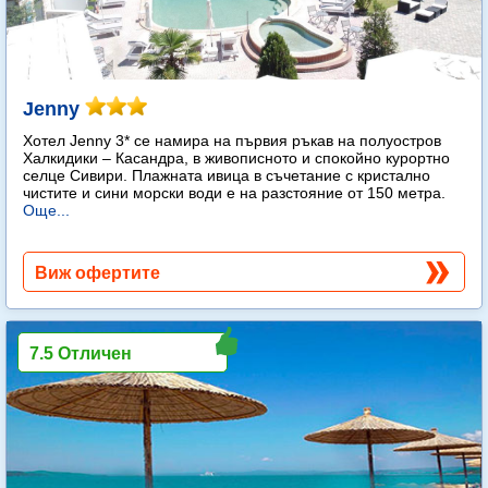
Jenny
Хотел Jenny 3* се намира на първия ръкав на полуостров
Халкидики – Касандра, в живописното и спокойно курортно
селце Сивири. Плажната ивица в съчетание с кристално
чистите и сини морски води е на разстояние от 150 метра.
Още...
Виж офертите
7.5 Отличен