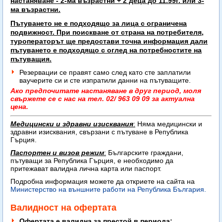
настаняване -
2-ма възрастни + 2 деца до 11.99г. или 3-
ма възрастни.
Пътуването не е подходящо за лица с ограничена
подвижност. При поискване от страна на потребителя,
туроператорът ще предостави точна информация дали
пътуването е подходящо с оглед на потребностите на
пътуващия.
Резервации се правят само след като сте заплатили
ваучерите си и сте изпратили данни на пътуващите.
Ако предпочитате настаняване в друг период, моля
свържете се с нас на тел. 02/ 963 09 09 за актуална
цена.
Медицински и здравни изисквания
:
Няма медицински и
здравни изисквания, свързани с пътуване в Република
Гърция.
Паспортен и визов режим
:
Българските граждани,
пътуващи за Република Гърция, е необходимо да
притежават
валидна лична карта или паспорт.
Подробна информация можете да откриете на сайта на
Министерство на външните работи на Република България.
Валидност на офертата
Офертата е валидна за престой в периода: