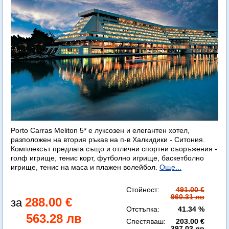
Porto Carras Meliton 5* е луксозен и елегантен хотел,
разположен на втория ръкав на п-в Халкидики - Ситония.
Комплексът предлага също и отлични спортни съоръжения -
голф игрище, тенис корт, футболно игрище, баскетболно
игрище, тенис на маса и плажен волейбол.
Още...
Стойност:
491.00 €
960.31 лв
288.00 €
Отстъпка:
41.34 %
563.28 лв
Спестяваш:
203.00 €
397.03 лв