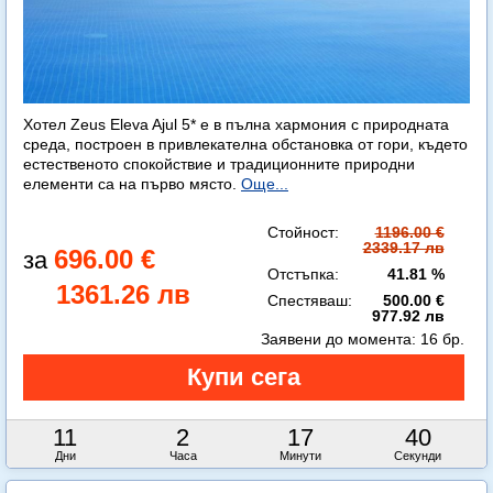
Хотел Zeus Eleva Ajul 5* е в пълна хармония с природната
среда, построен в привлекателна обстановка от гори, където
естественото спокойствие и традиционните природни
елементи са на първо място.
Още...
Стойност:
1196.00 €
2339.17 лв
696.00 €
Отстъпка:
41.81 %
1361.26 лв
Спестяваш:
500.00 €
977.92 лв
Заявени до момента:
16 бр.
11
2
17
38
Дни
Часа
Минути
Секунди