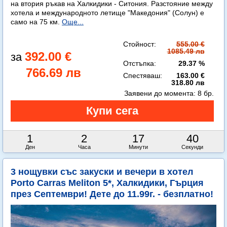
на втория ръкав на Халкидики - Ситония. Разстояние между
хотела и международното летище "Македония" (Солун) е
само на 75 км.
Още...
Стойност:
555.00 €
1085.49 лв
392.00 €
Отстъпка:
29.37 %
766.69 лв
Спестяваш:
163.00 €
318.80 лв
Заявени до момента:
8 бр.
1
2
17
38
Ден
Часа
Минути
Секунди
3 нощувки със закуски и вечери в хотел
Porto Carras Meliton 5*, Халкидики, Гърция
през Септември! Дете до 11.99г. - безплатно!