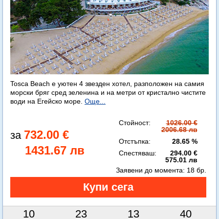
Tosca Beach е уютен 4 звезден хотел, разположен на самия
морски бряг сред зеленина и на метри от кристално чистите
води на Егейско море.
Още...
Стойност:
1026.00 €
2006.68 лв
732.00 €
Отстъпка:
28.65 %
1431.67 лв
Спестяваш:
294.00 €
575.01 лв
Заявени до момента:
18 бр.
10
23
13
38