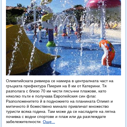
Олимпийската ривиера се намира в централната част на
гръцката префектура Пиерия на 8 км от Катерини. Тя
разполага с близо 70 км чисти пясъчни плажове, като
няколко пъти е получава Европейския син флаг.
Разположенитето й в подножието на планината Олимп и
митичното й божествено минало привличат множество
туристи всяка година. Там може да се насладите на лятна
почивка с водни спортове и плаж или да разглеждате
забележителности.
Още...