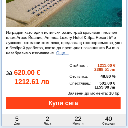
Изграден като един истински оазис край красивия пясъчен
плаж Агиос Йоанис, Ammoa Luxury Hotel & Spa Resort 5* е
луксозен хотелски комплекс, предлагащ гостоприемство, уют
и безброй удобства, които да превърнат ваканцията Ви във
незабравимо изживяване.
Още...
Стойност:
1211.00 €
2368.51 лв
620.00 €
Отстъпка:
48.80 %
1212.61 лв
Спестяваш:
591.00 €
1155.90 лв
Заявени до момента:
10 бр.
5
2
22
38
Дни
Часа
Минути
Секунди