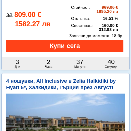
Стойност:
969.00 €
1895.20 лв
809.00 €
Отстъпка:
16.51 %
1582.27 лв
Спестяваш:
160.00 €
312.93 лв
Заявени до момента:
18 бр.
3
2
37
38
Дни
Часа
Минути
Секунди
4 нощувки, All Inclusive в Zelia Halkidiki by
Hyatt 5*, Халкидики, Гърция през Август!