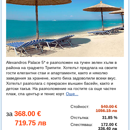
Alexandros Palace 5* e разположен на тучен зелен хълм в
района на градчето Трипити. Хотелът предлага на своите
гости елегантни стаи и апартаменти, както и няколко
заведения за хранене, които биха задоволили всеки вкус.
Хотелът разполага с прекрасен външен басейн, както и
детски такъв. На разположение на гостите са още частен
плаж, спа център и тенис корт.
Още...
Стойност:
540.00 €
1056.15 лв
368.00 €
Отстъпка:
31.85 %
719.75 лв
Спестяваш:
172.00 €
336.40 лв