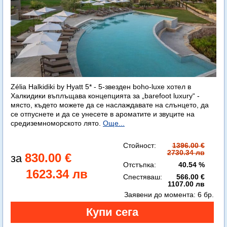
Zélia Halkidiki by Hyatt 5* - 5-звезден boho-luxe хотел в
Халкидики въплъщава концепцията за „barefoot luxury“ -
място, където можете да се наслаждавате на слънцето, да
се отпуснете и да се унесете в ароматите и звуците на
средиземноморското лято.
Още...
Стойност:
1396.00 €
2730.34 лв
830.00 €
Отстъпка:
40.54 %
1623.34 лв
Спестяваш:
566.00 €
1107.00 лв
Заявени до момента:
6 бр.