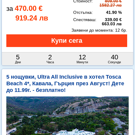
Стойност:
809.00 €
1582.27 лв
470.00 €
Отстъпка:
41.90 %
919.24 лв
Спестяваш:
339.00 €
663.03 лв
Заявени до момента:
12 бр.
5
2
12
38
Дни
Часа
Минути
Секунди
5 нощувки, Ultra All Inclusive в хотел Tosca
Beach 4*, Кавала, Гърция през Август! Дете
до 11.99г. - безплатно!