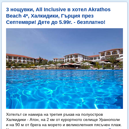
3 нощувки, All Inclusive в хотел Akrathos
Beach 4*, Халкидики, Гърция през
Септември! Дете до 5.99г. - безплатно!
Хотелът се намира на третия ръкав на полуостров
Халкидики - Атон, на 2 км от курортното селище Уранополи
и на 90 м от брега на морето и великолепния пясъчен плаж.