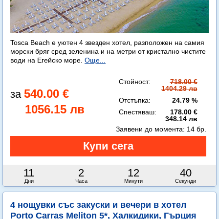
Tosca Beach е уютен 4 звезден хотел, разположен на самия
морски бряг сред зеленина и на метри от кристално чистите
води на Егейско море.
Още...
Стойност:
718.00 €
1404.29 лв
540.00 €
Отстъпка:
24.79 %
1056.15 лв
Спестяваш:
178.00 €
348.14 лв
Заявени до момента:
14 бр.
11
2
12
38
Дни
Часа
Минути
Секунди
4 нощувки със закуски и вечери в хотел
Porto Carras Meliton 5*, Халкидики, Гърция