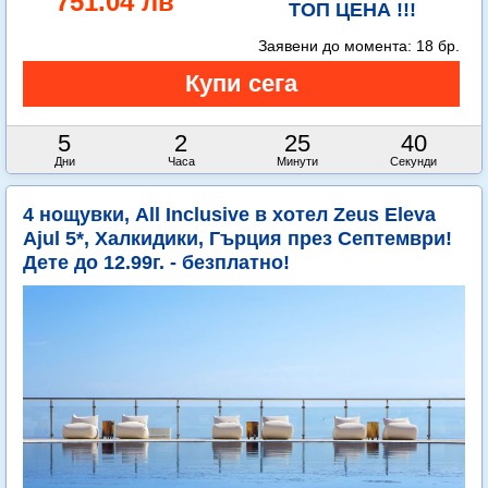
751.04 лв
ТОП ЦЕНА !!!
Заявени до момента:
18 бр.
5
2
25
38
Дни
Часа
Минути
Секунди
4 нощувки, All Inclusive в хотел Zeus Eleva
Ajul 5*, Халкидики, Гърция през Септември!
Дете до 12.99г. - безплатно!