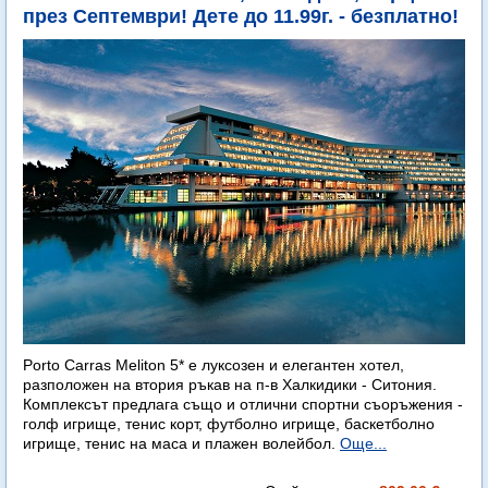
през Септември! Дете до 11.99г. - безплатно!
Porto Carras Meliton 5* е луксозен и елегантен хотел,
разположен на втория ръкав на п-в Халкидики - Ситония.
Комплексът предлага също и отлични спортни съоръжения -
голф игрище, тенис корт, футболно игрище, баскетболно
игрище, тенис на маса и плажен волейбол.
Още...