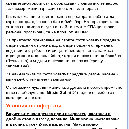
средиземноморски стил, оборудвани с климатик, телефон,
телевизор, мини бар, сейф и балкон или тераса.
В комплекса ще откриете основен ресторант, рибен а-ла-
карт ресторант, основен бар и бийч бар. На територията на
хотела се намира и един от най-големите СПА центрове в
региона, простиращ се на площ от 3000м2.
За приятното прекарване на своите гости хотелът предлага
открит басейн с прясна вода, открит басейн с термална
вода, мини футболно игрище, тенис корт, тенис на маса,
игрище за плажен волейбол, чадъри и шезлонги на басейна
(безплатно) и чадъри и шезлонги на плажа (срещу
заплащане).
За най-малките си гости хотелът предлага детски басейн и
мини клуб с тематични занимания.
Съчетавайки лукс, внимание към детайла и безкомпромисно
ниво на обслужване,
Mitsis Galini 5*
е идеален избор за
ваканция и релакс.
Условия по офертата
Ваучерът е валиден за един възрастен, настанен в
двойна стая с изглед планина. Минимално настаняване
в двойна стая - 2-ма възрастни. Максимално