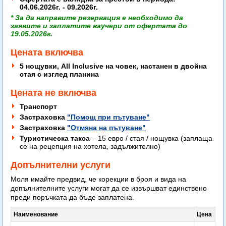
04.06.2026г. - 09.2026г.
* За да направите резервация е необходимо да
заявите
и заплатите
ваучери от офертата д
о
19.05.2026г
.
Цената включва
5 нощувки, All Inclusive на човек, настанен в двойна
стая с изглед планина
Цената не включва
Транспорт
Застраховка
"Помощ при пътуване"
Застраховка
"Отмяна на пътуване"
Туристическа такса
– 15 евро / стая / нощувка (заплаща
се на рецепция на хотела, задължително)
Допълнителни услуги
Моля имайте предвид, че корекции в броя и вида на
допълнителните услуги могат да се извършват единствено
преди поръчката да бъде заплатена.
Наименование
Цена