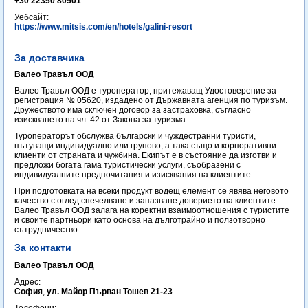
+30 22350 80501
Уебсайт:
https://www.mitsis.com/en/hotels/galini-resort
За доставчика
Валео Травъл ООД
Валео Травъл ООД е туроператор, притежаващ Удостоверение за
регистрация № 05620, издадено от Държавната агенция по туризъм.
Дружеството има сключен договор за застраховка, съгласно
изискването на чл. 42 от Закона за туризма.
Туроператорът обслужва български и чуждестранни туристи,
пътуващи индивидуално или групово, а така също и корпоративни
клиенти от страната и чужбина. Екипът е в състояние да изготви и
предложи богата гама туристически услуги, съобразени с
индивидуалните предпочитания и изисквания на клиентите.
При подготовката на всеки продукт водещ елемент се явява неговото
качество с оглед спечелване и запазване доверието на клиентите.
Валео Травъл ООД залага на коректни взаимоотношения с туристите
и своите партньори като основа на дълготрайно и ползотворно
сътрудничество.
За контакти
Валео Травъл ООД
Адрес:
София
,
ул. Майор Първан Тошев 21-23