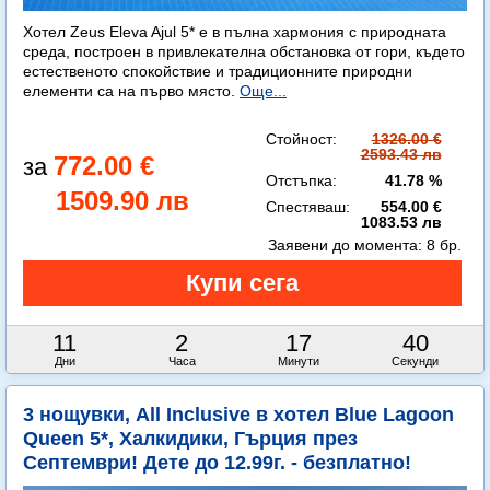
Хотел Zeus Eleva Ajul 5* е в пълна хармония с природната
среда, построен в привлекателна обстановка от гори, където
естественото спокойствие и традиционните природни
елементи са на първо място.
Още...
Стойност:
1326.00 €
2593.43 лв
772.00 €
Отстъпка:
41.78 %
1509.90 лв
Спестяваш:
554.00 €
1083.53 лв
Заявени до момента:
8 бр.
11
2
17
38
Дни
Часа
Минути
Секунди
3 нощувки, All Inclusive в хотел Blue Lagoon
Queen 5*, Халкидики, Гърция през
Септември! Дете до 12.99г. - безплатно!