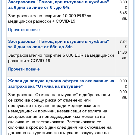
Застраховка "Помощ при пътуване в чужбина"
3.30
за 6 дни за лице от 0г. до 64г.
€
6.45
Застрахователно покритие 10 000 EUR за
лв.
медицински разноски + COVID-19
Прочети повече
Застраховка "Помощ при пътуване в чужбина"
7.34
за 6 дни за лице от 65г. до 84г.
€
14.36
Застрахователно покритие 5 000 EUR за медицински
лв.
разноски + COVID-19
Прочети повече
Желая да получа ценова оферта за сключване на
0.00
застраховка "Отмяна на пътуване"
€
0.00
Застраховка "Отмяна на пътуване" е доброволна и
лв.
се сключва срещу риска от отменено или
пропуснато пътуване поради медицински или
немедицински причини, независещи от волята на
застрахования и непредвидими към момента на
сключване на застраховката. Застраховката се
сключва в срок до 5 дни след деня на сключване на
договора за туристическо пътуване, закупуване на