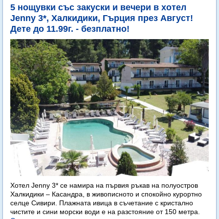
5 нощувки със закуски и вечери в хотел
Jenny 3*, Халкидики, Гърция през Август!
Дете до 11.99г. - безплатно!
Хотел Jenny 3* се намира на първия ръкав на полуостров
Халкидики – Касандра, в живописното и спокойно курортно
селце Сивири. Плажната ивица в съчетание с кристално
чистите и сини морски води е на разстояние от 150 метра.