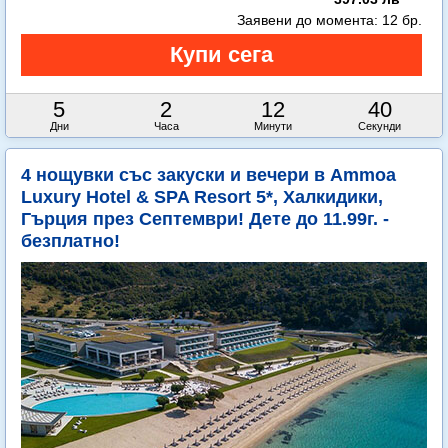
Заявени до момента:
12 бр.
5
2
12
38
Дни
Часа
Минути
Секунди
4 нощувки със закуски и вечери в Ammoa
Luxury Hotel & SPA Resort 5*, Халкидики,
Гърция през Септември! Дете до 11.99г. -
безплатно!