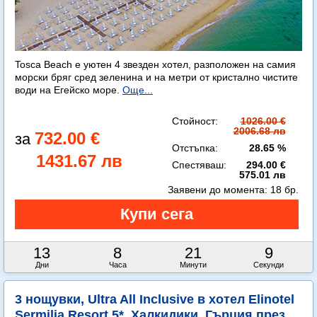
Tosca Beach е уютен 4 звезден хотел, разположен на самия
морски бряг сред зеленина и на метри от кристално чистите
води на Егейско море.
Още...
Стойност:
1026.00 €
2006.68 лв
732.00 €
Отстъпка:
28.65 %
1431.67 лв
Спестяваш:
294.00 €
575.01 лв
Заявени до момента:
18 бр.
13
8
21
8
Дни
Часа
Минути
Секунди
3 нощувки, Ultra All Inclusive в хотел Elinotel
Sermilia Resort 5*, Халкидики, Гърция през