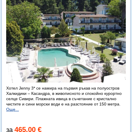
Хотел Jenny 3* се намира на първия ръкав на полуостров
Халкидики – Касандра, в живописното и спокойно курортно
селце Сивири. Плажната ивица в съчетание с кристално
чистите и сини морски води е на разстояние от 150 метра.
Още...
465.00 €