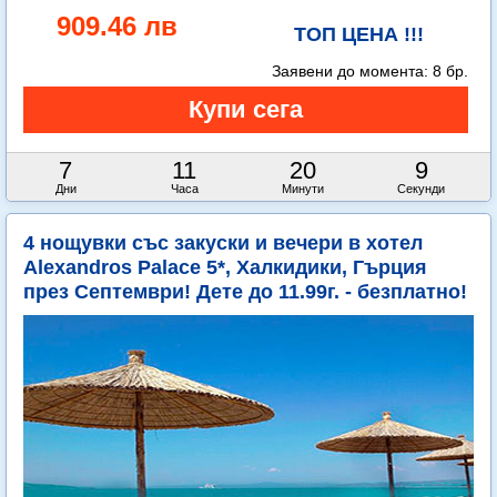
909.46 лв
ТОП ЦЕНА !!!
Заявени до момента:
8 бр.
7
11
20
8
Дни
Часа
Минути
Секунди
4 нощувки със закуски и вечери в хотел
Alexandros Palace 5*, Халкидики, Гърция
през Септември! Дете до 11.99г. - безплатно!