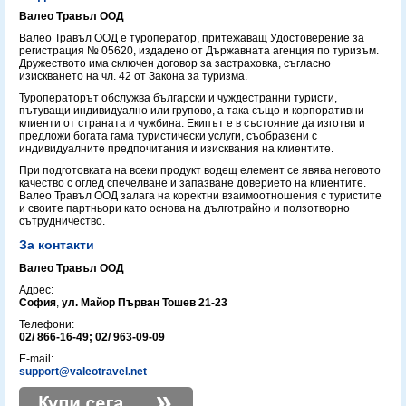
Валео Травъл ООД
Валео Травъл ООД е туроператор, притежаващ Удостоверение за
регистрация № 05620, издадено от Държавната агенция по туризъм.
Дружеството има сключен договор за застраховка, съгласно
изискването на чл. 42 от Закона за туризма.
Туроператорът обслужва български и чуждестранни туристи,
пътуващи индивидуално или групово, а така също и корпоративни
клиенти от страната и чужбина. Екипът е в състояние да изготви и
предложи богата гама туристически услуги, съобразени с
индивидуалните предпочитания и изисквания на клиентите.
При подготовката на всеки продукт водещ елемент се явява неговото
качество с оглед спечелване и запазване доверието на клиентите.
Валео Травъл ООД залага на коректни взаимоотношения с туристите
и своите партньори като основа на дълготрайно и ползотворно
сътрудничество.
За контакти
Валео Травъл ООД
Адрес:
София
,
ул. Майор Първан Тошев 21-23
Телефони:
02/ 866-16-49; 02/ 963-09-09
E-mail:
support@valeotravel.net