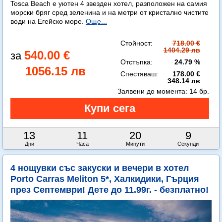
Tosca Beach е уютен 4 звезден хотел, разположен на самия
морски бряг сред зеленина и на метри от кристално чистите
води на Егейско море.
Още...
Стойност:
718.00 €
1404.29 лв
540.00 €
Отстъпка:
24.79 %
1056.15 лв
Спестяваш:
178.00 €
348.14 лв
Заявени до момента:
14 бр.
13
11
20
8
Дни
Часа
Минути
Секунди
4 нощувки със закуски и вечери в хотел
Porto Carras Meliton 5*, Халкидики, Гърция
през Септември! Дете до 11.99г. - безплатно!