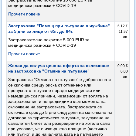
Застрахователно покритие 10 000 EUR за
медицински разноски + COVID-19
Прочети повече
Застраховка "Помощ при пътуване в чужбина"
6.12 €
за 5 дни за лице от 65г. до 84г.
11.97
лв.
Застрахователно покритие 5 000 EUR за
медицински разноски + COVID-19
Прочети повече
Желая да получа ценова оферта за сключване
0.00 €
на застраховка "Отмяна на пътуване"
0.00
лв.
Застраховка "Отмяна на пътуване" е доброволна и
се сключва срещу риска от отменено или
пропуснато пътуване поради медицински или
немедицински причини, независещи от волята на
застрахования и непредвидими към момента на
сключване на застраховката. Застраховката се
сключва в срок до 5 дни след деня на сключване на
договора за туристическо пътуване, закупуване на
самолетен билет или резервиране на хотела само
при условие, че е извършено плащане (частично
или пълно) и до началната дата на пътуването