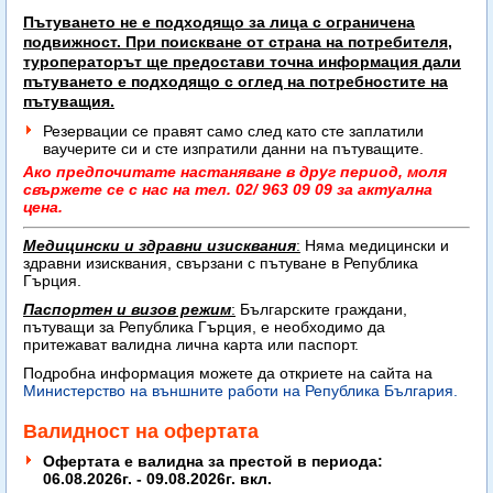
Пътуването не е подходящо за лица с ограничена
подвижност. При поискване от страна на потребителя,
туроператорът ще предостави точна информация дали
пътуването е подходящо с оглед на потребностите на
пътуващия.
Резервации се правят само след като сте заплатили
ваучерите си и сте изпратили данни на пътуващите.
Ако предпочитате настаняване в друг период, моля
свържете се с нас на тел. 02/ 963 09 09 за актуална
цена.
Медицински и здравни изисквания
:
Няма медицински и
здравни изисквания, свързани с пътуване в Република
Гърция.
Паспортен и визов режим
:
Българските граждани,
пътуващи за Република Гърция, е необходимо да
притежават
валидна лична карта или паспорт.
Подробна информация можете да откриете на сайта на
Министерство на външните работи на Република България.
Валидност на офертата
Офертата е валидна за престой в периода:
06.08.2026г. - 09.08.2026г. вкл.