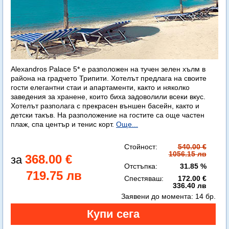
Alexandros Palace 5* e разположен на тучен зелен хълм в
района на градчето Трипити. Хотелът предлага на своите
гости елегантни стаи и апартаменти, както и няколко
заведения за хранене, които биха задоволили всеки вкус.
Хотелът разполага с прекрасен външен басейн, както и
детски такъв. На разположение на гостите са още частен
плаж, спа център и тенис корт.
Още...
Стойност:
540.00 €
1056.15 лв
368.00 €
Отстъпка:
31.85 %
719.75 лв
Спестяваш:
172.00 €
336.40 лв
Заявени до момента:
14 бр.