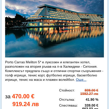
Porto Carras Meliton 5* е луксозен и елегантен хотел,
разположен на втория ръкав на п-в Халкидики - Ситония.
Комплексът предлага също и отлични спортни съоръжения -
голф игрище, тенис корт, футболно игрище, баскетболно
игрище, тенис на маса и плажен волейбол.
Още...
Стойност:
809.00 €
1582.27 лв
470.00 €
Отстъпка:
41.90 %
919.24 лв
Спестяваш:
339.00 €
663.03 лв