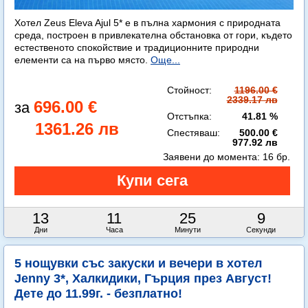
Хотел Zeus Eleva Ajul 5* е в пълна хармония с природната
среда, построен в привлекателна обстановка от гори, където
естественото спокойствие и традиционните природни
елементи са на първо място.
Още...
Стойност:
1196.00 €
2339.17 лв
696.00 €
Отстъпка:
41.81 %
1361.26 лв
Спестяваш:
500.00 €
977.92 лв
Заявени до момента:
16 бр.
13
11
25
8
Дни
Часа
Минути
Секунди
5 нощувки със закуски и вечери в хотел
Jenny 3*, Халкидики, Гърция през Август!
Дете до 11.99г. - безплатно!