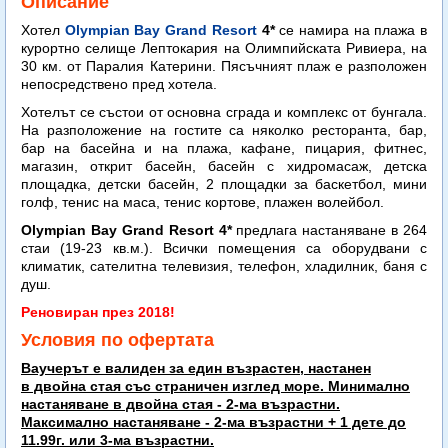
Описание
Хотел
Olympian Bay Grand Resort
4*
се намира на плажа в
курортно селище Лептокария на Олимпийската Ривиера, на
30 км. от Паралия Катерини. Пясъчният плаж е разположен
непосредствено пред хотела.
Хотелът се състои от основна сграда и комплекс от бунгала.
На разположение на гостите са няколко ресторанта, бар,
бар на басейна и на плажа, кафане, пицария, фитнес,
магазин, открит басейн, басейн с хидромасаж, детска
площадка, детски басейн, 2 площадки за баскетбол, мини
голф, тенис на маса, тенис кортове, плажен волейбол.
Olympian Bay Grand Resort 4*
предлага настаняване в 264
стаи (19-23 кв.м.). Всички помещения са оборудвани с
климатик, сателитна телевизия, телефон, хладилник, баня с
душ.
Реновиран през 2018!
Условия по офертата
Ваучерът е валиден за един възрастен, настанен
в двойна стая със страничен изглед море. Минимално
настаняване в двойна стая - 2-ма възрастни.
Максимално настаняване -
2-ма възрастни + 1 дете до
11.99г. или 3-ма възрастни.