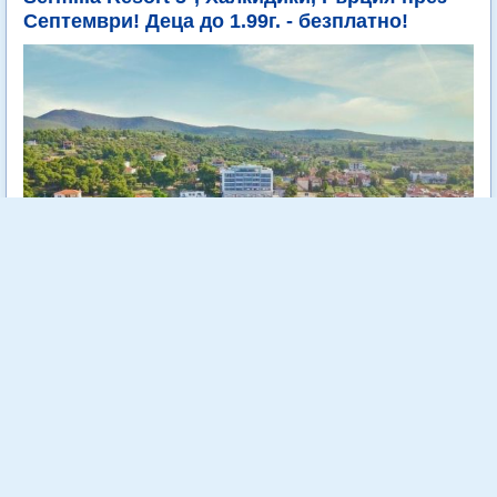
Септември! Деца до 1.99г. - безплатно!
Elinotel Sermilia Resort 5* е разположен на брега на Егейско
море в живописна местност наречена Псакудия. Намира се
на втория ръкав на Халкидики - Ситония. Разстояние между
хотела и международното летище "Македония" (Солун) е
само на 75 км.
Още...