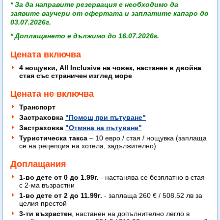
* За да направите резервация е необходимо да
заявите
ваучери от офертата
и заплатите капаро
до
03.07.2026г
.
* Доплащането е дължимо до 16.07.2026г.
Цената включва
4 нощувки, All Inclusive на човек, настанен в двойна
стая със страничен изглед море
Цената не включва
Транспорт
Застраховка
"Помощ при пътуване"
Застраховка
"Отмяна на пътуване"
Туристическа такса
– 10 евро / стая / нощувка (заплаща
се на рецепция на хотела, задължително)
Доплащания
1-во дете от 0 до 1.99г.
- настанява се безплатно в стая
с 2-ма възрастни
1-во дете от 2 до 11.99г.
- заплаща 260 € / 508.52 лв за
целия престой
3-ти възрастен
, настанен на допълнително легло в