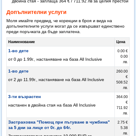
двойна стая
- заплаща 364 € / 711.92 лв за целия престой
Допълнителни услуги
Моля имайте предвид, че корекции в броя и вида на
допълнителните услуги могат да се извършват единствено
преди поръчката да бъде заплатена.
Наименование
Цена
1-во дете
0.00 €
0.00
от 0 до 1.99г., настаняване на база All Inclusive
лв.
1-во дете
260.00
€
от 2 до 11.99г., настаняване на база All Inclusive
508.52
лв.
3-ти възрастен
364.00
€
настанен в двойна стая на база All Inclusive
711.92
лв.
Застраховка "Помощ при пътуване в чужбина"
2.75 €
за 5 дни за лице от 0г. до 64г.
5.38
лв.