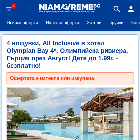
1
filter_list
search
person
Всички оферти
Изтекли оферти
Хотели
Круизи
Кон
4 нощувки, All Inclusive в хотел
Olympian Bay 4*, Олимпийска ривиера,
Гърция през Август! Дете до 1.99г. -
безплатно!
Офертата е изтекла или изкупена