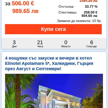
1494.25 лв
506.00 €
Отстъпка:
33.77 %
989.65 лв
Спестяваш:
258.00 €
504.60 лв
Заявени до момента:
10 бр.
3
21
0
4
Дни
Часа
Минути
Секунди
4 нощувки със закуски и вечери в хотел
Elinotel Apolamare 5*, Халкидики, Гърция
през Август и Септември!