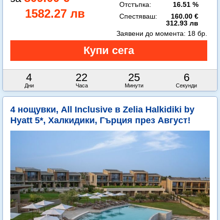
Отстъпка:
16.51 %
1582.27 лв
Спестяваш:
160.00 €
312.93 лв
Заявени до момента:
18 бр.
4
22
25
4
Дни
Часа
Минути
Секунди
4 нощувки, All Inclusive в Zelia Halkidiki by
Hyatt 5*, Халкидики, Гърция през Август!