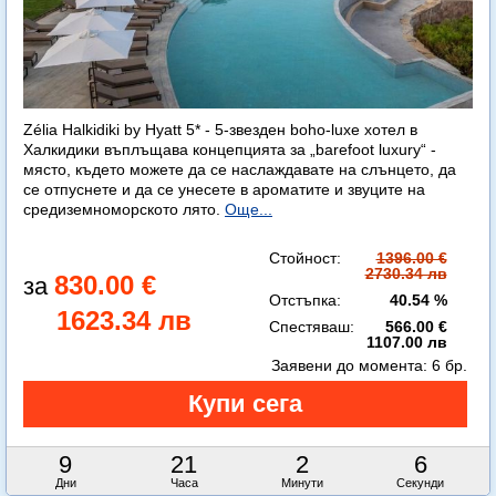
Zélia Halkidiki by Hyatt 5* - 5-звезден boho-luxe хотел в
Халкидики въплъщава концепцията за „barefoot luxury“ -
място, където можете да се наслаждавате на слънцето, да
се отпуснете и да се унесете в ароматите и звуците на
средиземноморското лято.
Още...
Стойност:
1396.00 €
2730.34 лв
830.00 €
Отстъпка:
40.54 %
1623.34 лв
Спестяваш:
566.00 €
1107.00 лв
Заявени до момента:
6 бр.
9
21
2
4
Дни
Часа
Минути
Секунди