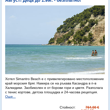
Август! Деца до 1.99г. - безплатно!
Хотел Simantro Beach е с привилегировано местоположение
край морския бряг. Намира се на ръкава Касандра в п-в
Халкидики. Заобиколен е от борови гори и цветя. Разполага
с тенис кортове, детска площадка и 24-часова рецепция.
Още...
Стойност:
764.00 €