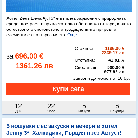
Хотел Zeus Eleva Ajul 5* е в пълна хармония с природната
среда, построен в привлекателна обстановка от гори, където
естественото спокойствие и традиционните природни
елементи са на първо място.
Още...
Стойност:
1196.00 €
2339.17 лв
696.00 €
Отстъпка:
41.81 %
1361.26 лв
Спестяваш:
500.00 €
977.92 лв
Заявени до момента:
16 бр.
12
22
5
4
Дни
Часа
Минути
Секунди
5 нощувки със закуски и вечери в хотел
Jenny 3*, Халкидики, Гърция през Август!