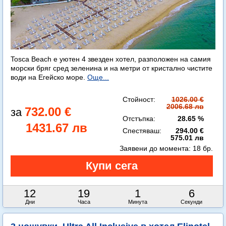
Tosca Beach е уютен 4 звезден хотел, разположен на самия
морски бряг сред зеленина и на метри от кристално чистите
води на Егейско море.
Още...
Стойност:
1026.00 €
2006.68 лв
732.00 €
Отстъпка:
28.65 %
1431.67 лв
Спестяваш:
294.00 €
575.01 лв
Заявени до момента:
18 бр.
12
19
1
4
Дни
Часа
Минута
Секунди