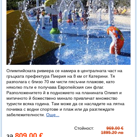
Олимпийската ривиера се намира в централната част на
гръцката префектура Пиерия на 8 км от Катерини. Тя
разполага с близо 70 км чисти пясъчни плажове, като
няколко пъти е получава Европейския син флаг.
Разположенитето й в подножието на планината Олимп и
митичното й божествено минало привличат множество
туристи всяка година. Там може да се насладите на лятна
почивка с водни спортове и плаж или да разглеждате
забележителности.
Още...
Стойност:
969.00 €
1895.20 лв
809.00 €