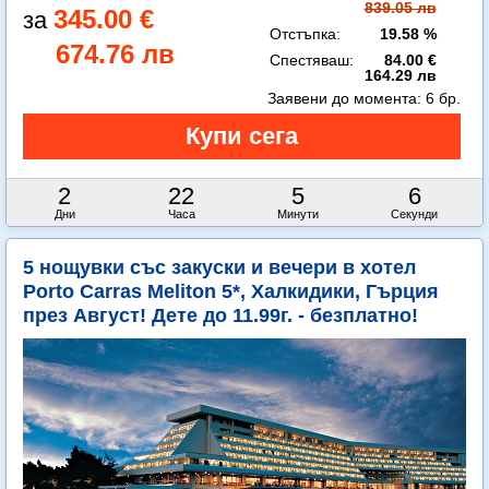
839.05 лв
345.00 €
Отстъпка:
19.58 %
674.76 лв
Спестяваш:
84.00 €
164.29 лв
Заявени до момента:
6 бр.
2
22
5
4
Дни
Часа
Минути
Секунди
5 нощувки със закуски и вечери в хотел
Porto Carras Meliton 5*, Халкидики, Гърция
през Август! Дете до 11.99г. - безплатно!