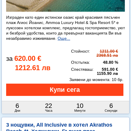
Изграден като един истински оазис край красивия пясъчен
плаж Агиос Йоанис, Ammoa Luxury Hotel & Spa Resort 5* е
луксозен хотелски комплекс, предлагащ гостоприемство, уют
и безброй удобства, които да превърнат ваканцията Ви във
незабравимо изживяване.
Още...
Стойност:
1211.00 €
2368.51 лв
620.00 €
Отстъпка:
48.80 %
1212.61 лв
Спестяваш:
591.00 €
1155.90 лв
Заявени до момента:
10 бр.
6
22
10
4
Дни
Часа
Минути
Секунди
3 нощувки, All Inclusive в хотел Akrathos