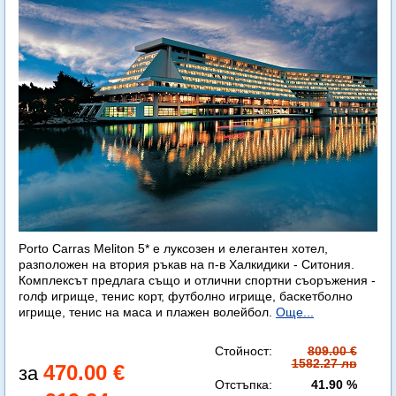
Porto Carras Meliton 5* е луксозен и елегантен хотел,
разположен на втория ръкав на п-в Халкидики - Ситония.
Комплексът предлага също и отлични спортни съоръжения -
голф игрище, тенис корт, футболно игрище, баскетболно
игрище, тенис на маса и плажен волейбол.
Още...
Стойност:
809.00 €
1582.27 лв
470.00 €
Отстъпка:
41.90 %