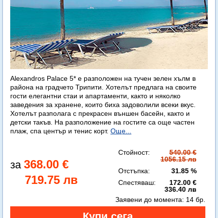
Alexandros Palace 5* e разположен на тучен зелен хълм в
района на градчето Трипити. Хотелът предлага на своите
гости елегантни стаи и апартаменти, както и няколко
заведения за хранене, които биха задоволили всеки вкус.
Хотелът разполага с прекрасен външен басейн, както и
детски такъв. На разположение на гостите са още частен
плаж, спа център и тенис корт.
Още...
Стойност:
540.00 €
1056.15 лв
368.00 €
Отстъпка:
31.85 %
719.75 лв
Спестяваш:
172.00 €
336.40 лв
Заявени до момента:
14 бр.