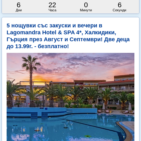
6
22
0
4
Дни
Часа
Минути
Секунди
5 нощувки със закуски и вечери в
Lagomandra Hotel & SPA 4*, Халкидики,
Гърция през Август и Септември! Две деца
до 13.99г. - безплатно!