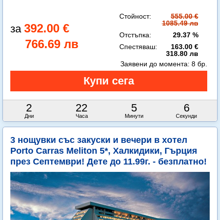
Стойност:
555.00 €
1085.49 лв
392.00 €
Отстъпка:
29.37 %
766.69 лв
Спестяваш:
163.00 €
318.80 лв
Заявени до момента:
8 бр.
2
22
5
4
Дни
Часа
Минути
Секунди
3 нощувки със закуски и вечери в хотел
Porto Carras Meliton 5*, Халкидики, Гърция
през Септември! Дете до 11.99г. - безплатно!