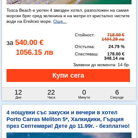
Tosca Beach е уютен 4 звезден хотел, разположен на самия
морски бряг сред зеленина и на метри от кристално чистите
води на Егейско море.
Още...
Стойност:
718.00 €
1404.29 лв
540.00 €
Отстъпка:
24.79 %
1056.15 лв
Спестяваш:
178.00 €
348.14 лв
Заявени до момента:
14 бр.
12
22
0
4
Дни
Часа
Минути
Секунди
4 нощувки със закуски и вечери в хотел
Porto Carras Meliton 5*, Халкидики, Гърция
през Септември! Дете до 11.99г. - безплатно!