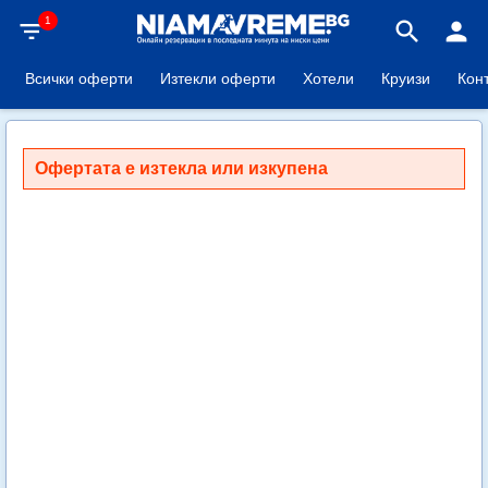
1
filter_list
search
person
Всички оферти
Изтекли оферти
Хотели
Круизи
Кон
Офертата е изтекла или изкупена