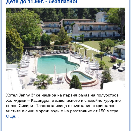
Дете до 11.99г. - безплатно!
Хотел Jenny 3* се намира на първия ръкав на полуостров
Халкидики – Касандра, в живописното и спокойно курортно
селце Сивири. Плажната ивица в съчетание с кристално
чистите и сини морски води е на разстояние от 150 метра.
Още...