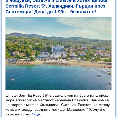
3 нощувки, Ultra All Inclusive в хотел Elinotel
Sermilia Resort 5*, Халкидики, Гърция през
Септември! Деца до 1.99г. - безплатно!
Elinotel Sermilia Resort 5* е разположен на брега на Егейско
море в живописна местност наречена Псакудия. Намира се
на втория ръкав на Халкидики - Ситония. Разстояние между
хотела и международното летище "Македония" (Солун) е
само на 75 км.
Още...