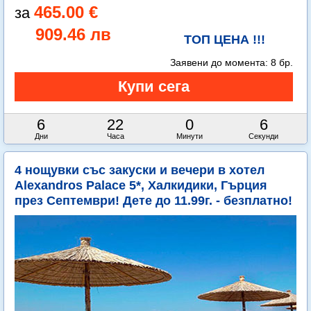
465.00 €
909.46 лв
ТОП ЦЕНА !!!
Заявени до момента:
8 бр.
6
22
0
4
Дни
Часа
Минути
Секунди
4 нощувки със закуски и вечери в хотел
Alexandros Palace 5*, Халкидики, Гърция
през Септември! Дете до 11.99г. - безплатно!