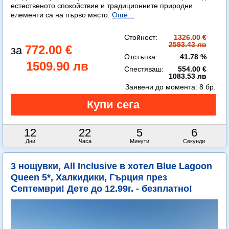
естественото спокойствие и традиционните природни
елементи са на първо място.
Още...
Стойност:
1326.00 €
2593.43 лв
772.00 €
Отстъпка:
41.78 %
1509.90 лв
Спестяваш:
554.00 €
1083.53 лв
Заявени до момента:
8 бр.
12
22
5
4
Дни
Часа
Минути
Секунди
3 нощувки, All Inclusive в хотел Blue Lagoon
Queen 5*, Халкидики, Гърция през
Септември! Дете до 12.99г. - безплатно!