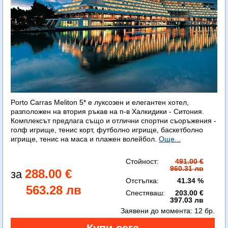
Porto Carras Meliton 5* е луксозен и елегантен хотел,
разположен на втория ръкав на п-в Халкидики - Ситония.
Комплексът предлага също и отлични спортни съоръжения -
голф игрище, тенис корт, футболно игрище, баскетболно
игрище, тенис на маса и плажен волейбол.
Още...
Стойност:
491.00 €
960.31 лв
288.00 €
Отстъпка:
41.34 %
563.28 лв
Спестяваш:
203.00 €
397.03 лв
Заявени до момента:
12 бр.