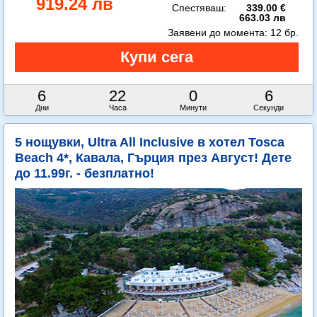
919.24 лв
Спестяваш:
339.00 €
663.03 лв
Заявени до момента:
12 бр.
6
22
0
4
Дни
Часа
Минути
Секунди
5 нощувки, Ultra All Inclusive в хотел Tosca
Beach 4*, Кавала, Гърция през Август! Дете
до 11.99г. - безплатно!