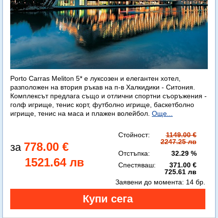
Porto Carras Meliton 5* е луксозен и елегантен хотел,
разположен на втория ръкав на п-в Халкидики - Ситония.
Комплексът предлага също и отлични спортни съоръжения -
голф игрище, тенис корт, футболно игрище, баскетболно
игрище, тенис на маса и плажен волейбол.
Още...
Стойност:
1149.00 €
2247.25 лв
778.00 €
Отстъпка:
32.29 %
1521.64 лв
Спестяваш:
371.00 €
725.61 лв
Заявени до момента:
14 бр.