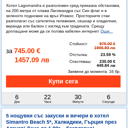
Хотел Lagomandra е разположен сред приказна обстановка,
на 200 метра от плажа Лагомандра със Син флаг и в
зеленото подножие на връх Итамос. Просторните стаи
разполагат със сателитна телевизия, сешоар и хладилник,
веранда или балкон с изглед към градината. Срещу
доплащане може да се ползва кабелен интернет.
Още...
Стойност:
975.00 €
1906.93 лв
745.00 €
Отстъпка:
23.59 %
1457.09 лв
Спестяваш:
230.00 €
449.84 лв
Заявени до момента:
16 бр.
6
22
30
4
Дни
Часа
Минути
Секунди
5 нощувки със закуски и вечери в хотел
Simantro Beach 5*, Халкидики, Гърция през