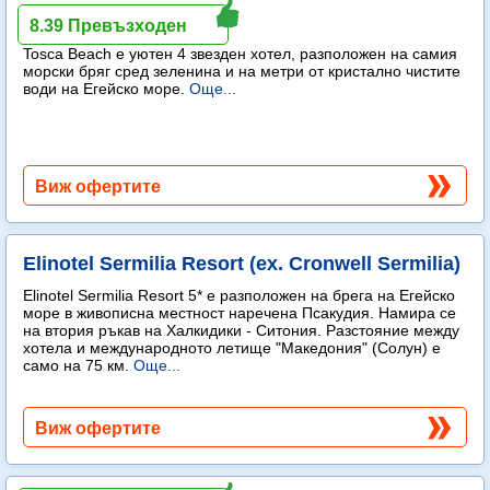
Tosca Beach
8.39 Превъзходен
Tosca Beach е уютен 4 звезден хотел, разположен на самия
морски бряг сред зеленина и на метри от кристално чистите
води на Егейско море.
Още...
Виж офертите
Elinotel Sermilia Resort (ex. Cronwell Sermilia)
Elinotel Sermilia Resort 5* е разположен на брега на Егейско
море в живописна местност наречена Псакудия. Намира се
на втория ръкав на Халкидики - Ситония. Разстояние между
хотела и международното летище "Македония" (Солун) е
само на 75 км.
Още...
Виж офертите