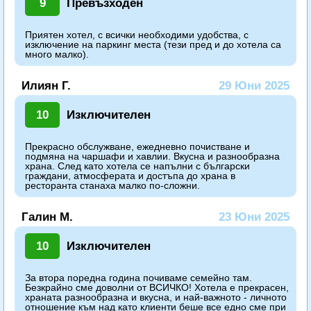
9
Превъзходен
Приятен хотел, с всички необходими удобства, с
изключение на паркинг места (тези пред и до хотела са
много малко).
Илиян Г.
29 Юни 2025
10
Изключителен
Прекрасно обслужване, ежедневно почистване и
подмяна на чаршафи и хавлии. Вкусна и разнообразна
храна. След като хотела се напълни с български
граждани, атмосферата и достъпа до храна в
ресторанта станаха малко по-сложни.
Галин М.
23 Юни 2025
10
Изключителен
За втора поредна година почиваме семейно там.
Безкрайно сме доволни от ВСИЧКО! Хотела е прекрасен,
храната разнообразна и вкусна, и най-важното - личното
отношение към над като клиенти беше все едно сме при