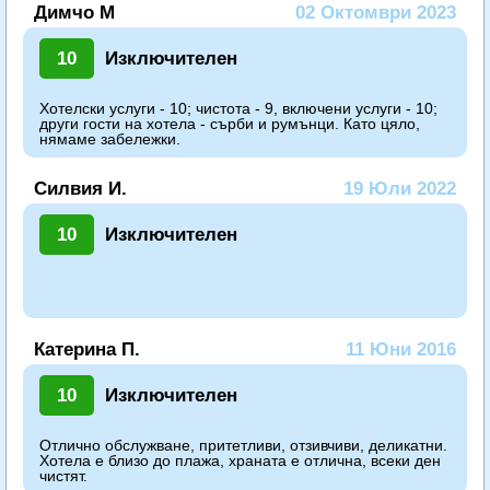
Димчо М
02 Октомври 2023
10
Изключителен
Хотелски услуги - 10; чистота - 9, включени услуги - 10;
други гости на хотела - сърби и румънци. Като цяло,
нямаме забележки.
Силвия И.
19 Юли 2022
10
Изключителен
Катерина П.
11 Юни 2016
10
Изключителен
Отлично обслужване, притетливи, отзивчиви, деликатни.
Хотела е близо до плажа, храната е отлична, всеки ден
чистят.