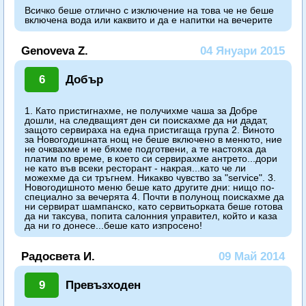
Всичко беше отлично с изключение на това че не беше
включена вода или каквито и да е напитки на вечерите
Genoveva Z.
04 Януари 2015
6
Добър
1. Като пристигнахме, не получихме чаша за Добре
дошли, на следващият ден си поискахме да ни дадат,
защото сервираха на една пристигаща група 2. Виното
за Новогодишната нощ не беше включено в менюто, ние
не очквахме и не бяхме подготвени, а те настояха да
платим по време, в което си сервирахме антрето...дори
не като във всеки ресторант - накрая...като че ли
можехме да си тръгнем. Никакво чувство за "service". 3.
Новогодишното меню беше като другите дни: нищо по-
специално за вечерята 4. Почти в полунощ поискахме да
ни сервират шампанско, като сервитьорката беше готова
да ни таксува, попита салонния управител, който и каза
да ни го донесе...беше като изпросено!
Радосвета И.
09 Май 2014
9
Превъзходен