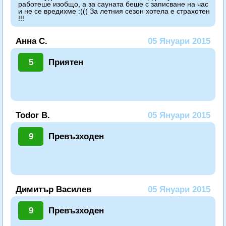
работеше изобщо, а за сауната беше с записване на час
и не се вредихме :((( За летния сезон хотела е страхотен
!!!
Анна С.
05 Януари 2015
5
Приятен
Todor B.
05 Януари 2015
9
Превъзходен
Димитър Василев
05 Януари 2015
9
Превъзходен