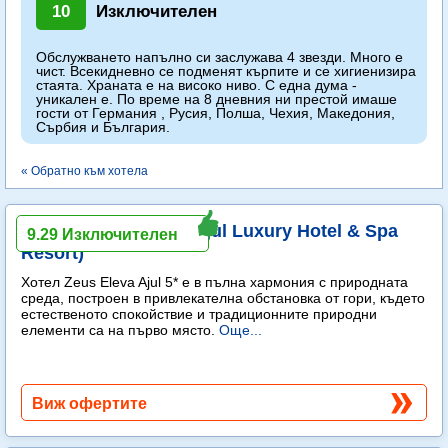
10
Изключителен
Обслужването напълно си заслужава 4 звезди. Много е
чист. Всекидневно се подменят кърпите и се хигиенизира
стаята. Храната е на високо ниво. С една дума -
уникален е. По време на 8 дневния ни престой имаше
гости от Германия , Русия, Полша, Чехия, Македония,
Сърбия и България.
« Обратно към хотела
Zeus Eleva Ajul (ex. Ajul Luxury Hotel & Spa
9.29 Изключителен
Resort)
Хотел Zeus Eleva Ajul 5* е в пълна хармония с природната
среда, построен в привлекателна обстановка от гори, където
естественото спокойствие и традиционните природни
елементи са на първо място.
Още...
Виж офертите