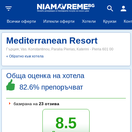
filter_list
search
person
Всички оферти
Изтекли оферти
Хотели
Круизи
Кон
Mediterranean Resort
Гърция, Vas. Konstantinou, Paralia Pierias, Katerini - Pieria 601 00
« Обратно към хотела
Обща оценка на хотела
82.6% препоръчват
базирана на
23 отзива
8.5