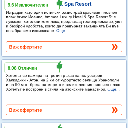
Ammoa Luxury Hotel & Spa Resort
9.6 Изключителен
Изграден като един истински оазис край красивия пясъчен
плаж Агиос Йоанис, Ammoa Luxury Hotel & Spa Resort 5* е
луксозен хотелски комплекс, предлагащ гостоприемство, уют
и безброй удобства, които да превърнат ваканцията Ви във
незабравимо изживяване.
Още...
Виж офертите
Akrathos Beach Hotel
8.08 Отличен
Хотелът се намира на третия ръкав на полуостров
Халкидики - Атон, на 2 км от курортното селище Уранополи
и на 90 м от брега на морето и великолепния пясъчен плаж.
Хотелът е построен в стила на атонските манастири.
Още...
Виж офертите