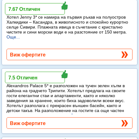
Jenny
7.67 Отличен
Хотел Jenny 3* се намира на първия ръкав на полуостров
Халкидики – Касандра, в живописното и спокойно курортно
селце Сивири. Плажната ивица в съчетание с кристално
чистите и сини морски води е на разстояние от 150 метра.
Още...
Виж офертите
Alexandros Palace
7.5 Отличен
Alexandros Palace 5* e разположен на тучен зелен хълм в
района на градчето Трипити. Хотелът предлага на своите
гости елегантни стаи и апартаменти, както и няколко
заведения за хранене, които биха задоволили всеки вкус.
Хотелът разполага с прекрасен външен басейн, както и
детски такъв. На разположение на гостите са още частен
плаж, спа център и тенис корт.
Още...
Виж офертите