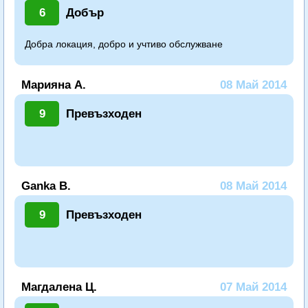
6
Добър
Добра локация, добро и учтиво обслужване
Марияна А.
08 Май 2014
9
Превъзходен
Ganka B.
08 Май 2014
9
Превъзходен
Магдалена Ц.
07 Май 2014