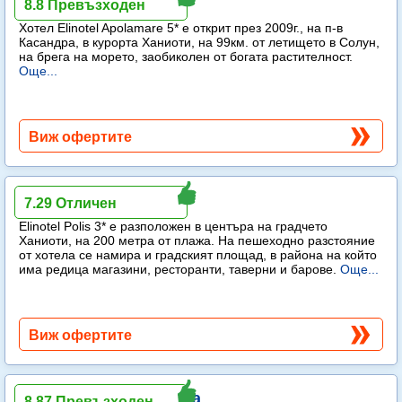
Elinotel Apolamare
8.8 Превъзходен
Хотел Elinotel Apolamare 5* е открит през 2009г., на п-в
Касандра, в курорта Ханиоти, на 99км. от летището в Солун,
на брега на морето, заобиколен от богата растителност.
Още...
Виж офертите
Elinotel Polis
7.29 Отличен
Elinotel Polis 3* е разположен в центъра на градчето
Ханиоти, на 200 метра от плажа. На пешеходно разстояние
от хотела се намира и градският площад, в района на който
има редица магазини, ресторанти, таверни и барове.
Още...
Виж офертите
Anastasia Resort & Spa
8.87 Превъзходен