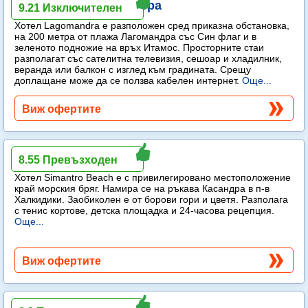
Lagomandra Hotel & Spa
9.21 Изключителен
Хотел Lagomandra е разположен сред приказна обстановка,
на 200 метра от плажа Лагомандра със Син флаг и в
зеленото подножие на връх Итамос. Просторните стаи
разполагат със сателитна телевизия, сешоар и хладилник,
веранда или балкон с изглед към градината. Срещу
доплащане може да се ползва кабелен интернет.
Още...
Виж офертите
Simantro Beach
8.55 Превъзходен
Хотел Simantro Beach е с привилегировано местоположение
край морския бряг. Намира се на ръкава Касандра в п-в
Халкидики. Заобиколен е от борови гори и цветя. Разполага
с тенис кортове, детска площадка и 24-часова рецепция.
Още...
Виж офертите