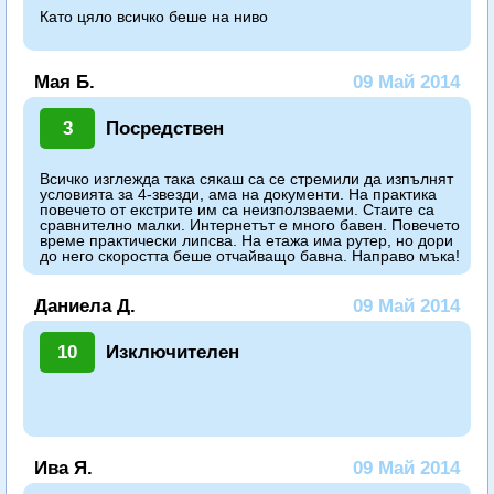
Като цяло всичко беше на ниво
Мая Б.
09 Май 2014
3
Посредствен
Всичко изглежда така сякаш са се стремили да изпълнят
условията за 4-звезди, ама на документи. На практика
повечето от екстрите им са неизползваеми. Стаите са
сравнително малки. Интернетът е много бавен. Повечето
време практически липсва. На етажа има рутер, но дори
до него скоростта беше отчайващо бавна. Направо мъка!
Даниела Д.
09 Май 2014
10
Изключителен
Ива Я.
09 Май 2014