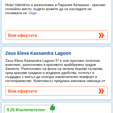
Hotel Yakinthos e разположен в Паралия Катерини - красиво
спокойно място, където можете да се насладите на
почивката си.
Още...
Виж офертите
Zeus Eleva Kassandra Lagoon
Zeus Eleva Kassandra Lagoon 5* е нов луксозен хотелски
комплекс, разположен в красивото крайбрежно градче
Ханиоти. Разположен на фона на зелени борови хълмове,
сред красиви градини и модерни удобства, хотелът е
създаден с мисъл да осигури изключителен комфорт и
гостоприемство. Комплексът предлага изискана смесица от
модерен лукс и спокойна средиземноморска атмосфера.
Още...
Виж офертите
Palmariva Beach
9.25 Изключителен