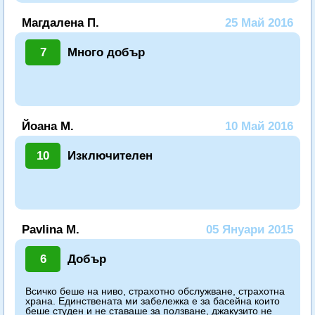
Магдалена П.
25 Май 2016
7
Много добър
Йоана М.
10 Май 2016
10
Изключителен
Pavlina M.
05 Януари 2015
6
Добър
Всичко беше на ниво, страхотно обслужване, страхотна
храна. Единствената ми забележка е за басейна които
беше студен и не ставаше за ползване, джакузито не