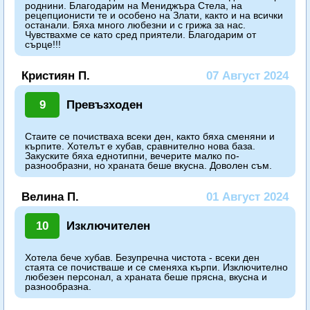
роднини. Благодарим на Мениджъра Стела, на
рецепционисти те и особено на Злати, както и на всички
останали. Бяха много любезни и с грижа за нас.
Чувствахме се като сред приятели. Благодарим от
сърце!!!
Кристиян П.
07 Август 2024
9
Превъзходен
Стаите се почистваха всеки ден, както бяха сменяни и
кърпите. Хотелът е хубав, сравнително нова база.
Закуските бяха еднотипни, вечерите малко по-
разнообразни, но храната беше вкусна. Доволен съм.
Велина П.
01 Август 2024
10
Изключителен
Хотела бече хубав. Безупречна чистота - всеки ден
стаята се почистваше и се сменяха кърпи. Изключително
любезен персонал, а храната беше прясна, вкусна и
разнообразна.