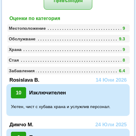
Превъзходен
Оценки по категория
Местоположение
9
Обслужване
9.3
Храна
9
Стая
8
Забавления
6.4
Rosislava B.
14 Юни 2026
10
Изключителен
Уютен, чист с хубава храна и услужлив персонал.
Димчо М.
24 Юли 2025