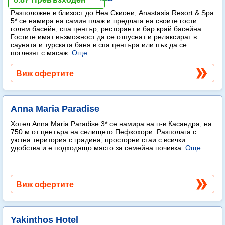
Разположен в близост до Неа Скиони, Anastasia Resort & Spa
5* се намира на самия плаж и предлага на своите гости
голям басейн, спа център, ресторант и бар край басейна.
Гостите имат възможност да се отпуснат и релаксират в
сауната и турската баня в спа центъра или пък да се
поглезят с масаж.
Още...
Виж офертите
Anna Maria Paradise
Хотел Anna Maria Paradise 3* се намира на п-в Касандра, на
750 м от центъра на селището Пефкохори. Разполага с
уютна територия с градина, просторни стаи с всички
удобства и е подходящо място за семейна почивка.
Още...
Виж офертите
Yakinthos Hotel