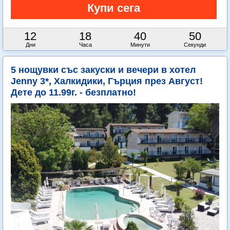
12
18
40
49
Дни
Часа
Минути
Секунди
5 нощувки със закуски и вечери в хотел
Jenny 3*, Халкидики, Гърция през Август!
Дете до 11.99г. - безплатно!