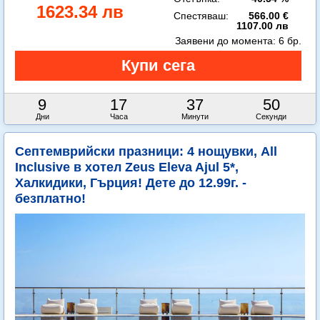
1623.34 лв
Спестяваш:
566.00 €
1107.00 лв
Заявени до момента:
6 бр.
9
17
37
49
Дни
Часа
Минути
Секунди
Септемврийски празници: 4 нощувки, All
Inclusive в хотел Zeus Eleva Ajul 5*,
Халкидики, Гърция! Дете до 12.99г. -
безплатно!