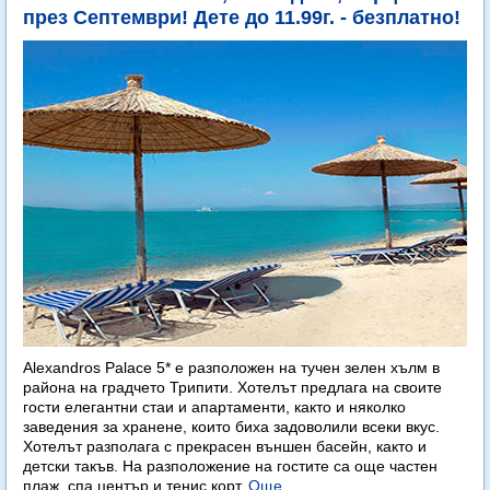
през Септември! Дете до 11.99г. - безплатно!
Alexandros Palace 5* e разположен на тучен зелен хълм в
района на градчето Трипити. Хотелът предлага на своите
гости елегантни стаи и апартаменти, както и няколко
заведения за хранене, които биха задоволили всеки вкус.
Хотелът разполага с прекрасен външен басейн, както и
детски такъв. На разположение на гостите са още частен
плаж, спа център и тенис корт.
Още...