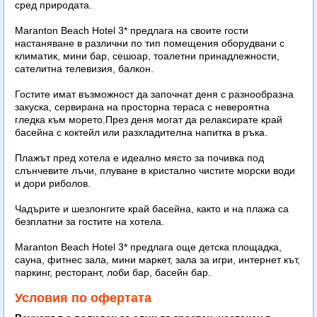
сред природата.
Maranton Beach Hotel 3* предлага на своите гости
настаняване в различни по тип помещения оборудвани с
климатик, мини бар, сешоар, тоалетни принадлежности,
сателитна телевизия, балкон.
Гостите имат възможност да започнат деня с разнообразна
закуска, сервирана на просторна тераса с невероятна
гледка към морето.През деня могат да релаксирате край
басейна с коктейл или разхладителна напитка в ръка.
Плажът пред хотела е идеално място за почивка под
слънчевите лъчи, плуване в кристално чистите морски води
и дори риболов.
Чадърите и шезлонгите край басейна, както и на плажа са
безплатни за гостите на хотела.
Maranton Beach Hotel 3* предлага още детска площадка,
сауна, фитнес зала, мини маркет, зала за игри, интернет кът,
паркинг, ресторант, лоби бар, басейн бар.
Условия по офертата