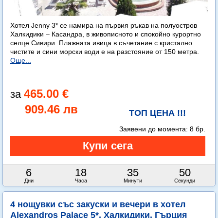
Хотел Jenny 3* се намира на първия ръкав на полуостров
Халкидики – Касандра, в живописното и спокойно курортно
селце Сивири. Плажната ивица в съчетание с кристално
чистите и сини морски води е на разстояние от 150 метра.
Още...
465.00 €
909.46 лв
ТОП ЦЕНА !!!
Заявени до момента:
8 бр.
6
18
35
49
Дни
Часа
Минути
Секунди
4 нощувки със закуски и вечери в хотел
Alexandros Palace 5*, Халкидики, Гърция