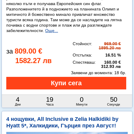
няколко пъти е получава Европейския син флаг.
Разположенитето й в подножието на планината Олимп и
митичното й божествено минало привличат множество
туристи всяка година. Там може да се насладите на лятна
почивка с водни спортове и плаж или да разглеждате
забележителности.
Още...
Стойност:
969.00 €
1895.20 лв
809.00 €
Отстъпка:
16.51 %
1582.27 лв
Спестяваш:
160.00 €
312.93 лв
Заявени до момента:
18 бр.
4
19
0
49
Дни
Часа
Минути
Секунди
4 нощувки, All Inclusive в Zelia Halkidiki by
Hyatt 5*, Халкидики, Гърция през Август!