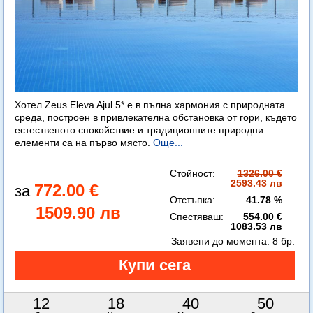
Хотел Zeus Eleva Ajul 5* е в пълна хармония с природната
среда, построен в привлекателна обстановка от гори, където
естественото спокойствие и традиционните природни
елементи са на първо място.
Още...
Стойност:
1326.00 €
2593.43 лв
772.00 €
Отстъпка:
41.78 %
1509.90 лв
Спестяваш:
554.00 €
1083.53 лв
Заявени до момента:
8 бр.
12
18
40
49