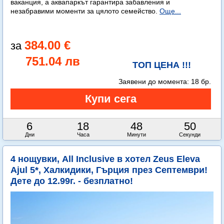
ваканция, а аквапаркът гарантира забавления и
незабравими моменти за цялото семейство.
Още...
384.00 €
751.04 лв
ТОП ЦЕНА !!!
Заявени до момента:
18 бр.
6
18
48
49
Дни
Часа
Минути
Секунди
4 нощувки, All Inclusive в хотел Zeus Eleva
Ajul 5*, Халкидики, Гърция през Септември!
Дете до 12.99г. - безплатно!