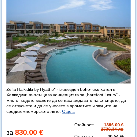
Zélia Halkidiki by Hyatt 5* - 5-звезден boho-luxe хотел в
Халкидики въплъщава концепцията за „barefoot luxury“ -
място, където можете да се наслаждавате на слънцето, да
се отпуснете и да се унесете в ароматите и звуците на
средиземноморското лято.
Още...
Стойност:
1396.00 €
2730.34 лв
830.00 €
Отстъпка:
40.54 %