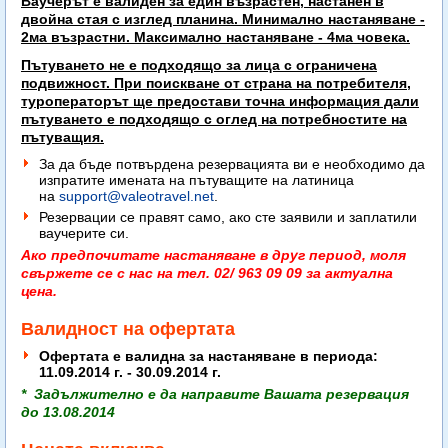
Ваучерът е валиден за един възрастен, настанен в
двойна стая с изглед планина. Минимално настаняване -
2ма възрастни. Максимално настаняване - 4ма човека.
Пътуването не е подходящо за лица с ограничена
подвижност. При поискване от страна на потребителя,
туроператорът ще предостави точна информация дали
пътуването е подходящо с оглед на потребностите на
пътуващия.
За да бъде потвърдена резервацията ви е необходимо да
изпратите имената на пътуващите на латиница
на
support@valeotravel.net
.
Резервации се правят само, ако сте заявили и заплатили
ваучерите си.
Ако предпочитате настаняване в друг период, моля
свържете се с нас на тел. 02/ 963 09 09 за актуална
цена.
Валидност на офертата
Офертата е валидна за настаняване в периода:
11.09.2014 г. - 30.09.2014 г.
* Задължително е да направите Вашата резервация
до 13.08.2014