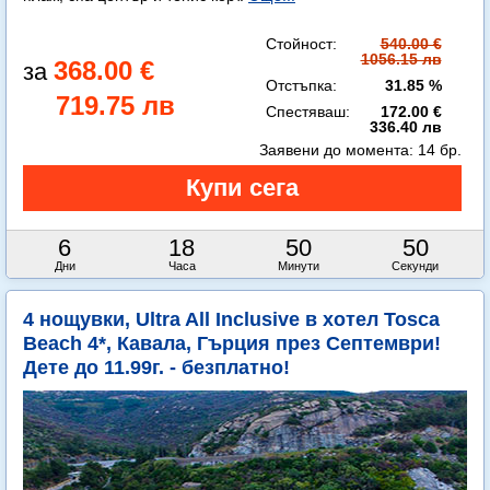
Стойност:
540.00 €
1056.15 лв
368.00 €
Отстъпка:
31.85 %
719.75 лв
Спестяваш:
172.00 €
336.40 лв
Заявени до момента:
14 бр.
6
18
50
49
Дни
Часа
Минути
Секунди
4 нощувки, Ultra All Inclusive в хотел Tosca
Beach 4*, Кавала, Гърция през Септември!
Дете до 11.99г. - безплатно!