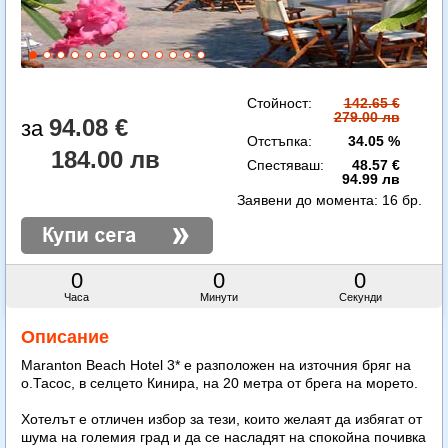
Стойност:
142.65 €
279.00 лв
94.08 €
Отстъпка:
34.05 %
184.00 лв
Спестяваш:
48.57 €
94.99 лв
Заявени до момента:
16 бр.
0
0
0
Часа
Минути
Секунди
Описание
Maranton Beach Hotel 3* е разположен на източния бряг на
о.Тасос, в селцето Кинира, на 20 метра от брега на морето.
Хотелът е отличен избор за тези, които желаят да избягат от
шума на големия град и да се насладят на спокойна почивка