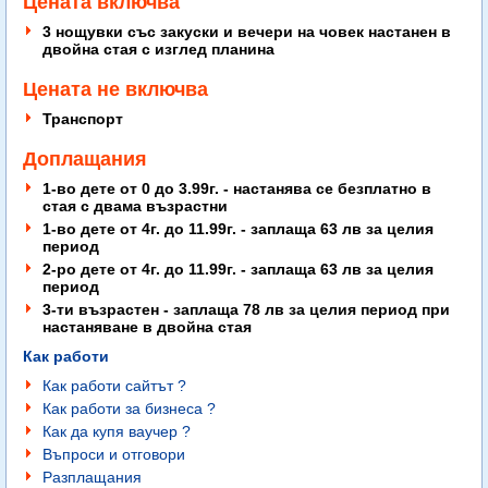
Цената включва
3 нощувки със закуски и вечери на човек настанен в
двойна стая с изглед планина
Цената не включва
Транспорт
Доплащания
1-во дете от 0 до 3.99г. - настанява се безплатно в
стая с двама възрастни
1-во дете от 4г. до 11.99г. - заплаща 63 лв за целия
период
2-ро дете от 4г. до 11.99г. - заплаща 63 лв за целия
период
3-ти възрастен - заплаща 78 лв за целия период при
настаняване в двойна стая
Как работи
Как работи сайтът ?
Как работи за бизнеса ?
Как да купя ваучер ?
Въпроси и отговори
Разплащания