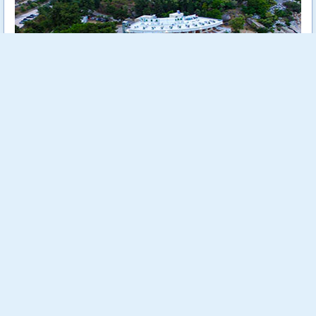
Tosca Beach е уютен 4 звезден хотел, разположен на самия
морски бряг сред зеленина и на метри от кристално чистите
води на Егейско море.
Още...
Стойност:
718.00 €
1404.29 лв
540.00 €
Отстъпка:
24.79 %
1056.15 лв
Спестяваш:
178.00 €
348.14 лв
Заявени до момента:
14 бр.