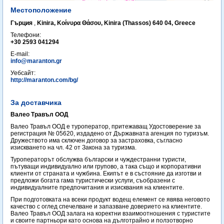
Местоположение
Гърция
,
Kinira, Κοίνυρα Θάσου, Kinira (Thassos) 640 04, Greece
Телефони:
+30 2593 041294
E-mail:
info@maranton.gr
Уебсайт:
http://maranton.com/bg/
За доставчика
Валео Травъл ООД
Валео Травъл ООД е туроператор, притежаващ Удостоверение за
регистрация № 05620, издадено от Държавната агенция по туризъм.
Дружеството има сключен договор за застраховка, съгласно
изискването на чл. 42 от Закона за туризма.
Туроператорът обслужва български и чуждестранни туристи,
пътуващи индивидуално или групово, а така също и корпоративни
клиенти от страната и чужбина. Екипът е в състояние да изготви и
предложи богата гама туристически услуги, съобразени с
индивидуалните предпочитания и изисквания на клиентите.
При подготовката на всеки продукт водещ елемент се явява неговото
качество с оглед спечелване и запазване доверието на клиентите.
Валео Травъл ООД залага на коректни взаимоотношения с туристите
и своите партньори като основа на дълготрайно и ползотворно