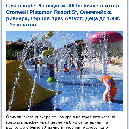
Last minute: 5 нощувки, All Inclusive в хотел
Cronwell Platamon Resort 5*, Олимпийска
ривиера, Гърция през Август! Деца до 1.99г.
- безплатно!
Олимпийската ривиера се намира в централната част на
гръцката префектура Пиерия на 8 км от Катерини. Тя
разполага с близо 70 км чисти пясъчни плажове, като