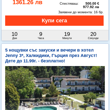
1361.26 лв
Спестяваш:
500.00 €
977.92 лв
Заявени до момента:
16 бр.
10
9
19
19
Дни
Часа
Минути
Секунди
5 нощувки със закуски и вечери в хотел
Jenny 3*, Халкидики, Гърция през Август!
Дете до 11.99г. - безплатно!