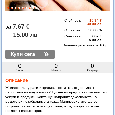
Стойност:
15.34 €
30.00 лв
7.67 €
Отстъпка:
50.00 %
15.00 лв
Спестяваш:
7.67 €
15.00 лв
Заявени до момента:
6 бр.
0
0
0
Часа
Минути
Секунди
Описание
Желаете ли здрави и красиви нокти, които допълват
цялостния ви вид и визия? Тук ще ви предложат множество
услуги и продукти, които ще направят докосването на
ръцете ви незабравимо.а кожа. Маникюристите ще се
погрижат за вашите изящни ръце, а педикюристите ще
поглезят вашите крака!