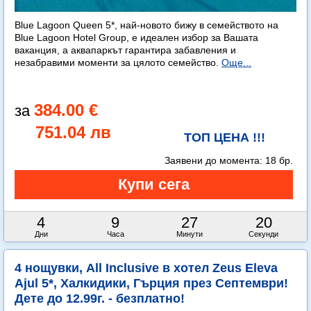
Blue Lagoon Queen 5*, най-новото бижу в семейството на
Blue Lagoon Hotel Group, е идеален избор за Вашата
ваканция, а аквапаркът гарантира забавления и
незабравими моменти за цялото семейство.
Още...
384.00 €
751.04 лв
ТОП ЦЕНА !!!
Заявени до момента:
18 бр.
4
9
27
19
Дни
Часа
Минути
Секунди
4 нощувки, All Inclusive в хотел Zeus Eleva
Ajul 5*, Халкидики, Гърция през Септември!
Дете до 12.99г. - безплатно!