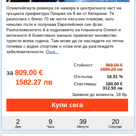
Олимпийската ривиера се намира в централната част на
гръцката префектура Пиерия на 8 км от Катерини. Тя
разполага с близо 70 км чисти пясъчни плажове, като
няколко пъти е получава Европейския син флаг.
Разположенитето й в подножието на планината Олимп и
митичното й божествено минало привличат множество
туристи всяка година. Там може да се насладите на лятна
почивка с водни спортове и плаж или да разглеждате
забележителности.
Още...
Стойност:
969.00 €
1895.20 лв
809.00 €
Отстъпка:
16.51 %
1582.27 лв
Спестяваш:
160.00 €
312.93 лв
Заявени до момента:
18 бр.
2
9
39
19
Дни
Часа
Минути
Секунди