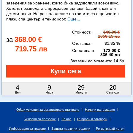
заведения за хранене, които биха задоволили всеки вкус.
Хотелът разполага с прекрасен външен басейн, както и
детски такъв. На разположение на гостите са още частен
плаж, спа център и тенис корт.
Още...
Стойност:
540.00 €
1056.15 лв
368.00 €
Отстъпка:
31.85 %
719.75 лв
Спестяваш:
172.00 €
336.40 лв
Заявени до момента:
14 бр.
4
9
29
19
Дни
Часа
Минути
Секунди
Общи условия за организирано пътуване
|
Начини на плащане
|
Условия за ползване
|
За нас
|
Въпроси и отговори
|
Информация за градове
|
Защита на личните данни
|
Регистрирай хотел