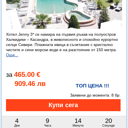
Хотел Jenny 3* се намира на първия ръкав на полуостров
Халкидики – Касандра, в живописното и спокойно курортно
селце Сивири. Плажната ивица в съчетание с кристално
чистите и сини морски води е на разстояние от 150 метра.
Още...
465.00 €
909.46 лв
ТОП ЦЕНА !!!
Заявени до момента:
8 бр.
4
9
14
19
Дни
Часа
Минути
Секунди