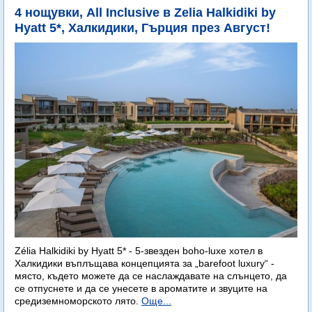
4 нощувки, All Inclusive в Zelia Halkidiki by
Hyatt 5*, Халкидики, Гърция през Август!
Zélia Halkidiki by Hyatt 5* - 5-звезден boho-luxe хотел в
Халкидики въплъщава концепцията за „barefoot luxury“ -
място, където можете да се наслаждавате на слънцето, да
се отпуснете и да се унесете в ароматите и звуците на
средиземноморското лято.
Още...