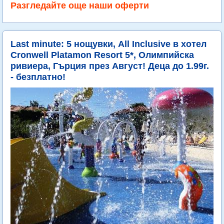
Разгледайте още наши оферти
Last minute: 5 нощувки, All Inclusive в хотел
Cronwell Platamon Resort 5*, Олимпийска
ривиера, Гърция през Август! Деца до 1.99г.
- безплатно!