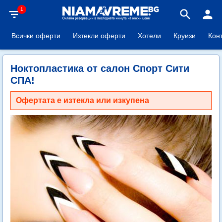
1
filter_list
search
person
Всички оферти
Изтекли оферти
Хотели
Круизи
Кон
Ноктопластика от салон Спорт Сити
СПА!
Офертата е изтекла или изкупена