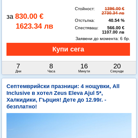
Стойност:
1396.00 €
2730.34 лв
830.00 €
Отстъпка:
40.54 %
1623.34 лв
Спестяваш:
566.00 €
1107.00 лв
Заявени до момента:
6 бр.
7
8
16
19
Дни
Часа
Минути
Секунди
Септемврийски празници: 4 нощувки, All
Inclusive в хотел Zeus Eleva Ajul 5*,
Халкидики, Гърция! Дете до 12.99г. -
безплатно!