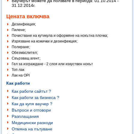
Ваучерът можете да ползвате в периода: 01.10.2014 -
31.12.2014г.
Цената включва
Дезинфекция;
Пилене;
Почистване на кутикула и оформяне на нокътна плочка;
Изрязване на кожички и дезинфекция;
Полиране;
Обезмаслител;
Свързващ агент;
Гел за изграждане - 2 слоя или изкуствен нокъ
т
Топ лак
Лак на OPI
Как работи
Как работи сайтът ?
Как работи за бизнеса ?
Как да купя ваучер ?
Въпроси и отговори
Разплащания
Медицински разходи
Отмяна на пътуване