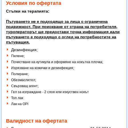
Условия по офертата
Стъпки на терапията:
Пътуването не е подходящо за лица с ограничена
подвижност. При поискване от страна на потребителя,
туроператорът ще предостави точна информация дали
пътуването е подходящо с оглед на потребностите на
пътуващия.
Дезинфекция;
Пилене;
Почистване на кутикула и оформяне на нокътна плочка;
Изрязване на кожички и дезинфекция;
Полиране;
Обезмаслител;
Свързващ агент;
Гел за изграждане - 2 слоя или изкуствен нокъ
т
Топ лак
Лак на OPI
Валидност на офертата