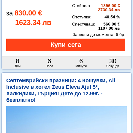
Стойност:
1396.00 €
2730.34 лв
830.00 €
Отстъпка:
40.54 %
1623.34 лв
Спестяваш:
566.00 €
1107.00 лв
Заявени до момента:
6 бр.
8
6
6
29
Дни
Часа
Минути
Секунди
Септемврийски празници: 4 нощувки, All
Inclusive в хотел Zeus Eleva Ajul 5*,
Халкидики, Гърция! Дете до 12.99г. -
безплатно!