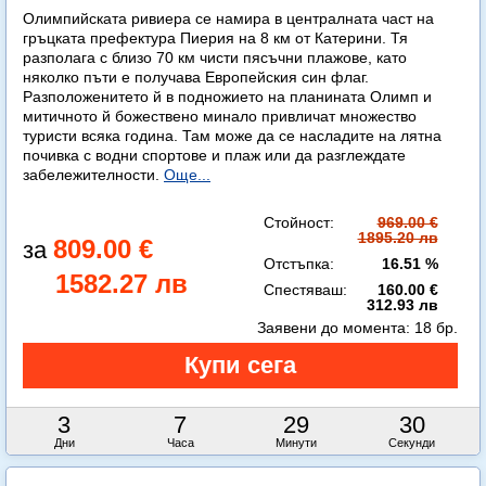
Олимпийската ривиера се намира в централната част на
гръцката префектура Пиерия на 8 км от Катерини. Тя
разполага с близо 70 км чисти пясъчни плажове, като
няколко пъти е получава Европейския син флаг.
Разположенитето й в подножието на планината Олимп и
митичното й божествено минало привличат множество
туристи всяка година. Там може да се насладите на лятна
почивка с водни спортове и плаж или да разглеждате
забележителности.
Още...
Стойност:
969.00 €
1895.20 лв
809.00 €
Отстъпка:
16.51 %
1582.27 лв
Спестяваш:
160.00 €
312.93 лв
Заявени до момента:
18 бр.
3
7
29
29
Дни
Часа
Минути
Секунди