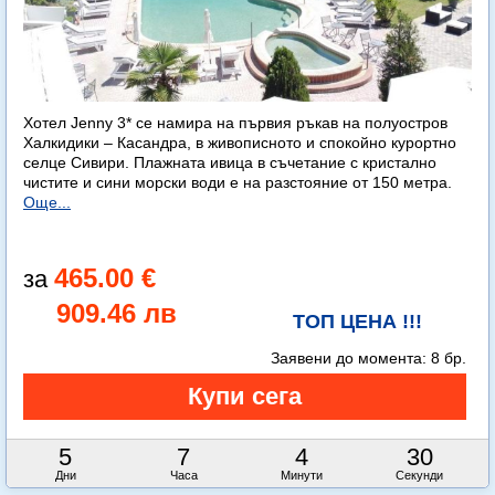
Хотел Jenny 3* се намира на първия ръкав на полуостров
Халкидики – Касандра, в живописното и спокойно курортно
селце Сивири. Плажната ивица в съчетание с кристално
чистите и сини морски води е на разстояние от 150 метра.
Още...
465.00 €
909.46 лв
ТОП ЦЕНА !!!
Заявени до момента:
8 бр.
5
7
4
29
Дни
Часа
Минути
Секунди