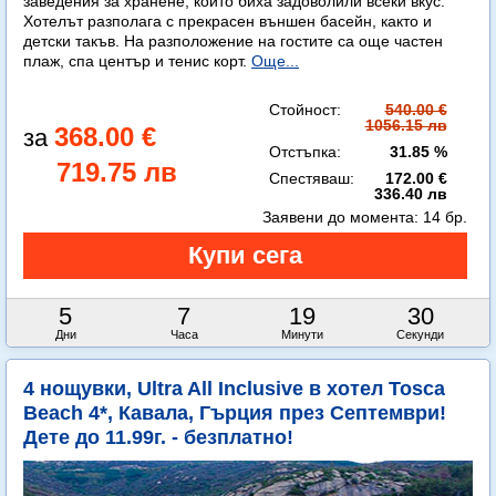
заведения за хранене, които биха задоволили всеки вкус.
Хотелът разполага с прекрасен външен басейн, както и
детски такъв. На разположение на гостите са още частен
плаж, спа център и тенис корт.
Още...
Стойност:
540.00 €
1056.15 лв
368.00 €
Отстъпка:
31.85 %
719.75 лв
Спестяваш:
172.00 €
336.40 лв
Заявени до момента:
14 бр.
5
7
19
29
Дни
Часа
Минути
Секунди
4 нощувки, Ultra All Inclusive в хотел Tosca
Beach 4*, Кавала, Гърция през Септември!
Дете до 11.99г. - безплатно!