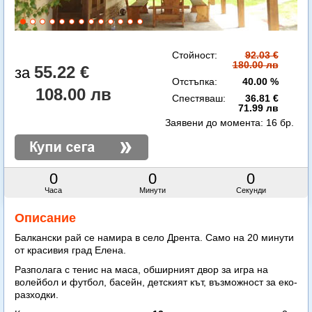
Стойност:
92.03 €
180.00 лв
55.22 €
Отстъпка:
40.00 %
108.00 лв
Спестяваш:
36.81 €
71.99 лв
Заявени до момента:
16 бр.
0
0
0
Часа
Минути
Секунди
Описание
Балкански рай се намира в село Дрента. Само на 20 минути
от красивия град Елена.
Разполага с тенис на маса, обширният двор за игра на
волейбол и футбол, басейн, детският кът, възможност за еко-
разходки.