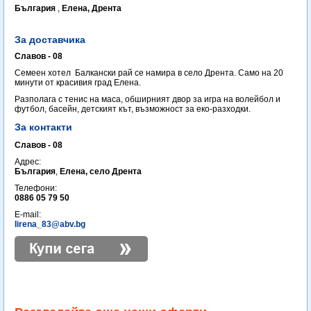
България
,
Елена, Дрента
За доставчика
Славов - 08
Семеен хотел Балкански рай се намира в село Дрента. Само на 20
минути от красивия град Елена.
Разполага с тенис на маса, обширният двор за игра на волейбол и
футбол, басейн, детският кът, възможност за еко-разходки.
За контакти
Славов - 08
Адрес:
България
,
Елена, село Дрента
Телефони:
0886 05 79 50
E-mail:
Iirena_83@abv.bg