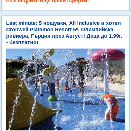
Разгледайте още наши оферти
Last minute: 5 нощувки, All Inclusive в хотел
Cronwell Platamon Resort 5*, Олимпийска
ривиера, Гърция през Август! Деца до 1.99г.
- безплатно!