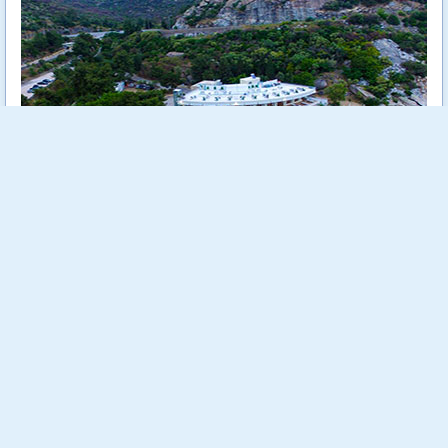
Tosca Beach е уютен 4 звезден хотел, разположен на самия
морски бряг сред зеленина и на метри от кристално чистите
води на Егейско море.
Още...
Стойност:
718.00 €
1404.29 лв
540.00 €
Отстъпка:
24.79 %
1056.15 лв
Спестяваш:
178.00 €
348.14 лв
Заявени до момента:
14 бр.