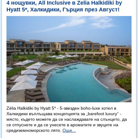
4 нощувки, All Inclusive в Zelia Halkidiki by
Hyatt 5*, Халкидики, Гърция през Август!
Zélia Halkidiki by Hyatt 5* - 5-звезден boho-luxe хотел в
Халкидики въплъщава концепцията за „barefoot luxury“ -
място, където можете да се наслаждавате на слънцето, да
се отпуснете и да се унесете в ароматите и звуците на
средиземноморското лято.
Още...