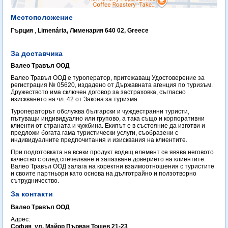
Местоположение
Гърция
,
Limenária, Лименария 640 02, Greece
За доставчика
Валео Травъл ООД
Валео Травъл ООД е туроператор, притежаващ Удостоверение за
регистрация № 05620, издадено от Държавната агенция по туризъм.
Дружеството има сключен договор за застраховка, съгласно
изискването на чл. 42 от Закона за туризма.
Туроператорът обслужва български и чуждестранни туристи,
пътуващи индивидуално или групово, а така също и корпоративни
клиенти от страната и чужбина. Екипът е в състояние да изготви и
предложи богата гама туристически услуги, съобразени с
индивидуалните предпочитания и изисквания на клиентите.
При подготовката на всеки продукт водещ елемент се явява неговото
качество с оглед спечелване и запазване доверието на клиентите.
Валео Травъл ООД залага на коректни взаимоотношения с туристите
и своите партньори като основа на дълготрайно и ползотворно
сътрудничество.
За контакти
Валео Травъл ООД
Адрес:
София
,
ул. Майор Първан Тошев 21-23