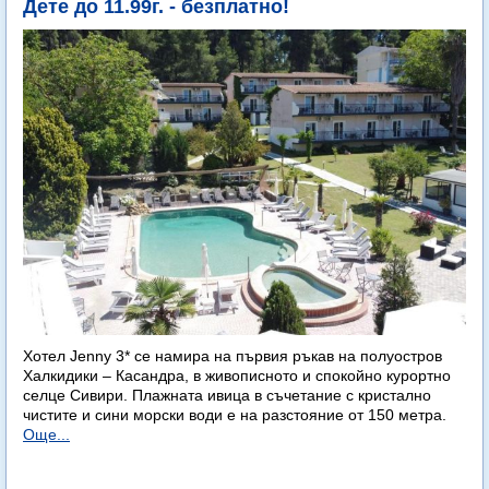
Дете до 11.99г. - безплатно!
Хотел Jenny 3* се намира на първия ръкав на полуостров
Халкидики – Касандра, в живописното и спокойно курортно
селце Сивири. Плажната ивица в съчетание с кристално
чистите и сини морски води е на разстояние от 150 метра.
Още...