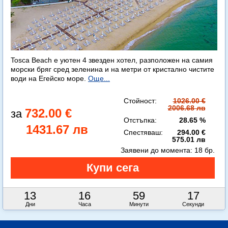
Tosca Beach е уютен 4 звезден хотел, разположен на самия
морски бряг сред зеленина и на метри от кристално чистите
води на Егейско море.
Още...
Стойност:
1026.00 €
2006.68 лв
732.00 €
Отстъпка:
28.65 %
1431.67 лв
Спестяваш:
294.00 €
575.01 лв
Заявени до момента:
18 бр.
13
16
59
16
Дни
Часа
Минути
Секунди