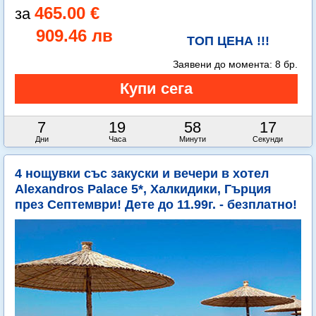
465.00 €
909.46 лв
ТОП ЦЕНА !!!
Заявени до момента:
8 бр.
7
19
58
16
Дни
Часа
Минути
Секунди
4 нощувки със закуски и вечери в хотел
Alexandros Palace 5*, Халкидики, Гърция
през Септември! Дете до 11.99г. - безплатно!