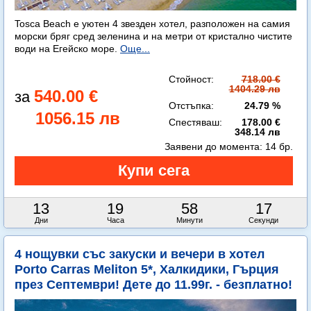
Tosca Beach е уютен 4 звезден хотел, разположен на самия
морски бряг сред зеленина и на метри от кристално чистите
води на Егейско море.
Още...
Стойност:
718.00 €
1404.29 лв
540.00 €
Отстъпка:
24.79 %
1056.15 лв
Спестяваш:
178.00 €
348.14 лв
Заявени до момента:
14 бр.
13
19
58
16
Дни
Часа
Минути
Секунди
4 нощувки със закуски и вечери в хотел
Porto Carras Meliton 5*, Халкидики, Гърция
през Септември! Дете до 11.99г. - безплатно!