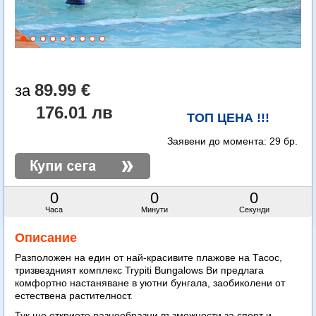
89.99 €
176.01 лв
ТОП ЦЕНА !!!
Заявени до момента:
29 бр.
0
0
0
Часа
Минути
Секунди
Описание
Разположен на един от най-красивите плажове на Тасос,
тризвездният комплекс Trypiti Bungalows Ви предлага
комфортно настаняване в уютни бунгала, заобиколени от
естествена растителност.
Тук ще откриете разнообразни възможности за спорт и