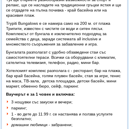
релакс, ще се насладите на традиционни гръцки ястия и ще
се отдадете на пълна почивка - край басейна или на
красивия плаж.
Trypiti Bungalows е се намира само на 200 м. от плажа
Трипити, известен с чистите си води и ситен пясък.
Комплексът от бунгала е изключително подходящ за
семейства с деца, заради системата all inclusive и
множеството съоръжения за забавление и игра.
Бунгалата разполагат с удобно обзаведени стаи със
самостоятелни тераси. Всички са оборудвани с климатик,
сателитна телевизия, телефон, радио, мини бар.
Хотелският комплекс разполага с - ресторант, бар на плажа,
бар край басейна, голям плувен басейн, стая за игри, тенис
на маса, ТВ-зала, детска площадка, детски басейн, мини
маркет, обменно бюро, сейф, паркинг.
Ваучерът е за 1 човек и включва:
3 нощувки със закуски и вечери;
паркинг;
1 - во дете до 11.99 г. се настанява и ползва услугите
безплатно;
домашни любимци - забранени;