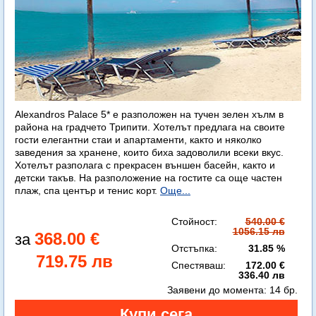
Alexandros Palace 5* e разположен на тучен зелен хълм в
района на градчето Трипити. Хотелът предлага на своите
гости елегантни стаи и апартаменти, както и няколко
заведения за хранене, които биха задоволили всеки вкус.
Хотелът разполага с прекрасен външен басейн, както и
детски такъв. На разположение на гостите са още частен
плаж, спа център и тенис корт.
Още...
Стойност:
540.00 €
1056.15 лв
368.00 €
Отстъпка:
31.85 %
719.75 лв
Спестяваш:
172.00 €
336.40 лв
Заявени до момента:
14 бр.