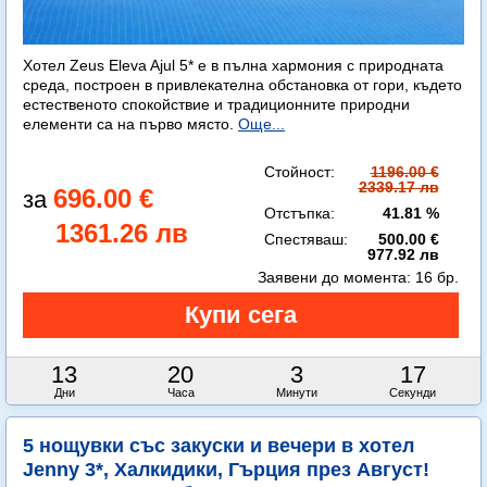
Хотел Zeus Eleva Ajul 5* е в пълна хармония с природната
среда, построен в привлекателна обстановка от гори, където
естественото спокойствие и традиционните природни
елементи са на първо място.
Още...
Стойност:
1196.00 €
2339.17 лв
696.00 €
Отстъпка:
41.81 %
1361.26 лв
Спестяваш:
500.00 €
977.92 лв
Заявени до момента:
16 бр.
13
20
3
16
Дни
Часа
Минути
Секунди
5 нощувки със закуски и вечери в хотел
Jenny 3*, Халкидики, Гърция през Август!