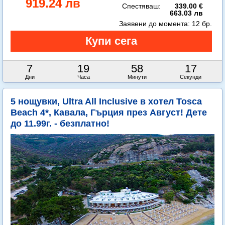
919.24 лв
Спестяваш:
339.00 €
663.03 лв
Заявени до момента:
12 бр.
7
19
58
16
Дни
Часа
Минути
Секунди
5 нощувки, Ultra All Inclusive в хотел Tosca
Beach 4*, Кавала, Гърция през Август! Дете
до 11.99г. - безплатно!