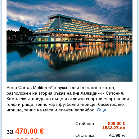
Porto Carras Meliton 5* е луксозен и елегантен хотел,
разположен на втория ръкав на п-в Халкидики - Ситония.
Комплексът предлага също и отлични спортни съоръжения -
голф игрище, тенис корт, футболно игрище, баскетболно
игрище, тенис на маса и плажен волейбол.
Още...
Стойност:
809.00 €
1582.27 лв
470.00 €
Отстъпка:
41.90 %