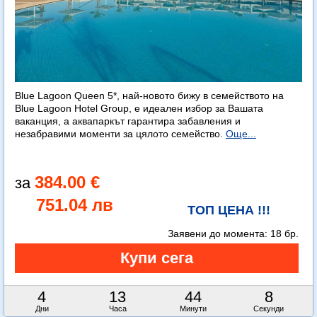
Blue Lagoon Queen 5*, най-новото бижу в семейството на
Blue Lagoon Hotel Group, е идеален избор за Вашата
ваканция, а аквапаркът гарантира забавления и
незабравими моменти за цялото семейство.
Още...
384.00 €
751.04 лв
ТОП ЦЕНА !!!
Заявени до момента:
18 бр.
4
13
44
7
Дни
Часа
Минути
Секунди