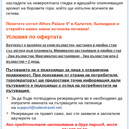
насладете на невероятната гледка и вдишайте опияняващия
аромат на боровите гори, който ще изпълни всичките ви
сетива.
Посетете хотел Athos Palace 4* в Калитея, Халкидики и
открийте какво значи истинска почивка!
Условия по офертата
Ваучерът е валиден за един възрастен, настанен в двойна стая
със изглед към планината. Минимално настаняване в двойна стая
- 2ма възрастни. Максимално настаняване - 3ма възрастни или 2
възрастни + 2 деца.
Пътуването не е подходящо за лица с ограничена
подвижност. При поискване от страна на потребителя,
туроператорът ще предостави точна информация дали
пътуването е подходящо с оглед на потребностите на
пътуващия.
За да бъде потвърдена резервацията ви е необходимо да
изпратите имената на пътуващите на латиница
на
support@valeotravel.net
.
Резервации се правят само, ако сте заявили и заплатили
ваучерите си.
Ако предпочитате настаняване в друг период, моля