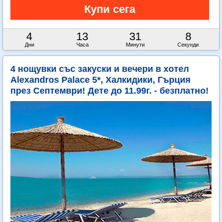
4
13
31
7
Дни
Часа
Минути
Секунди
4 нощувки със закуски и вечери в хотел
Alexandros Palace 5*, Халкидики, Гърция
през Септември! Дете до 11.99г. - безплатно!