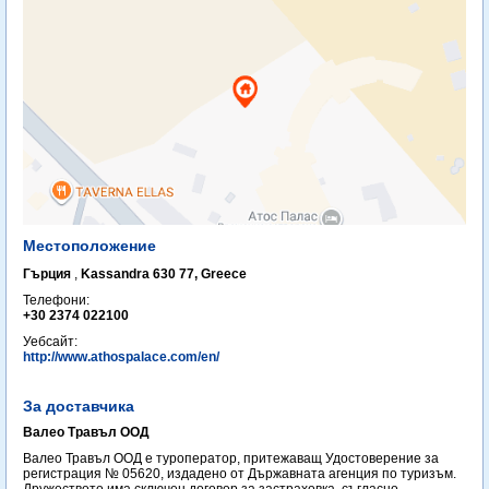
Местоположение
Гърция
,
Kassandra 630 77, Greece
Телефони:
+30 2374 022100
Уебсайт:
http://www.athospalace.com/en/
За доставчика
Валео Травъл ООД
Валео Травъл ООД е туроператор, притежаващ Удостоверение за
регистрация № 05620, издадено от Държавната агенция по туризъм.