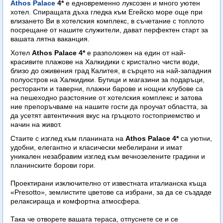
Athos Palace
4*
е едновременно луксозен и много уютен
хотел. Спиращата дъха гледка към Егейско море още при
влизането Ви в хотелския комплекс, в съчетание с топлото
посрещане от нашите служители, дават перфектен старт за
вашата лятна ваканция.
Хотел
Athos Palace 4*
е разположен на един от най-
красивите плажове на Халкидики с кристално чисти води,
близо до оживения град Калитея, в сърцето на най-западния
полуостров на Халкидики. Бутици и магазини за подаръци,
ресторанти и таверни, плажни барове и нощни клубове са
на пешеходно разстояние от хотелския комплекс и затова
ние препоръчваме на нашите гости да проучат областта, за
да усетят автентичния вкус на гръцкото гостоприемство и
начин на живот.
Стаите с изглед към планината на
Athos Palace 4*
са уютни,
удобни, елегантно и класически мебелирани и имат
уникален незабравим изглед към вечнозелените градини и
планинските борови гори.
Проектирани изключително от известната италианска къща
«Presotto», землистите цветове са избрани, за да се създаде
релаксираща и комфортна атмосфера.
Така че отворете вашата тераса, отпуснете се и се