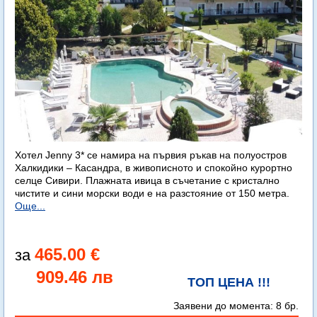
Хотел Jenny 3* се намира на първия ръкав на полуостров
Халкидики – Касандра, в живописното и спокойно курортно
селце Сивири. Плажната ивица в съчетание с кристално
чистите и сини морски води е на разстояние от 150 метра.
Още...
465.00 €
909.46 лв
ТОП ЦЕНА !!!
Заявени до момента:
8 бр.