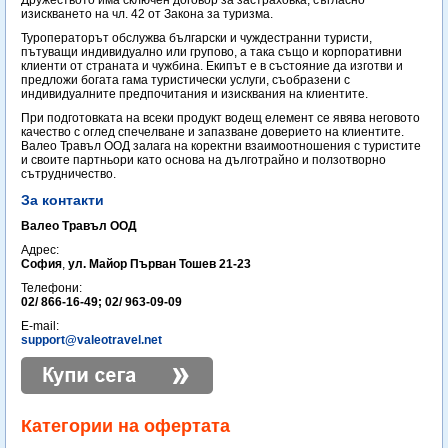
Дружеството има сключен договор за застраховка, съгласно
изискването на чл. 42 от Закона за туризма.
Туроператорът обслужва български и чуждестранни туристи,
пътуващи индивидуално или групово, а така също и корпоративни
клиенти от страната и чужбина. Екипът е в състояние да изготви и
предложи богата гама туристически услуги, съобразени с
индивидуалните предпочитания и изисквания на клиентите.
При подготовката на всеки продукт водещ елемент се явява неговото
качество с оглед спечелване и запазване доверието на клиентите.
Валео Травъл ООД залага на коректни взаимоотношения с туристите
и своите партньори като основа на дълготрайно и ползотворно
сътрудничество.
За контакти
Валео Травъл ООД
Адрес:
София
,
ул. Майор Първан Тошев 21-23
Телефони:
02/ 866-16-49; 02/ 963-09-09
E-mail:
support@valeotravel.net
Категории на офертата