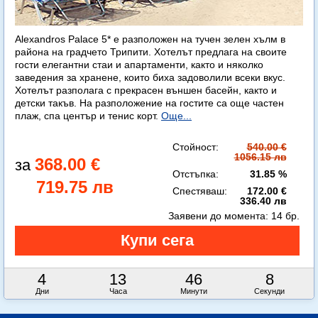
Alexandros Palace 5* e разположен на тучен зелен хълм в
района на градчето Трипити. Хотелът предлага на своите
гости елегантни стаи и апартаменти, както и няколко
заведения за хранене, които биха задоволили всеки вкус.
Хотелът разполага с прекрасен външен басейн, както и
детски такъв. На разположение на гостите са още частен
плаж, спа център и тенис корт.
Още...
Стойност:
540.00 €
1056.15 лв
368.00 €
Отстъпка:
31.85 %
719.75 лв
Спестяваш:
172.00 €
336.40 лв
Заявени до момента:
14 бр.
4
13
46
7
Дни
Часа
Минути
Секунди