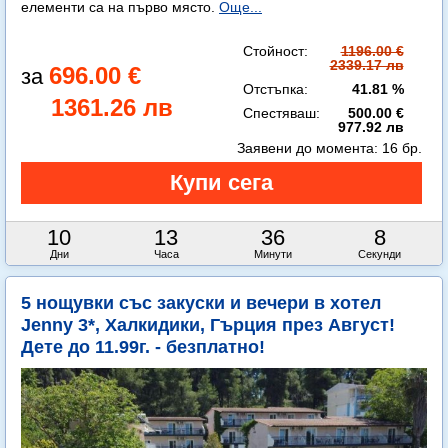
елементи са на първо място.
Още...
Стойност:
1196.00 €
2339.17 лв
696.00 €
Отстъпка:
41.81 %
1361.26 лв
Спестяваш:
500.00 €
977.92 лв
Заявени до момента:
16 бр.
10
13
36
7
Дни
Часа
Минути
Секунди
5 нощувки със закуски и вечери в хотел
Jenny 3*, Халкидики, Гърция през Август!
Дете до 11.99г. - безплатно!