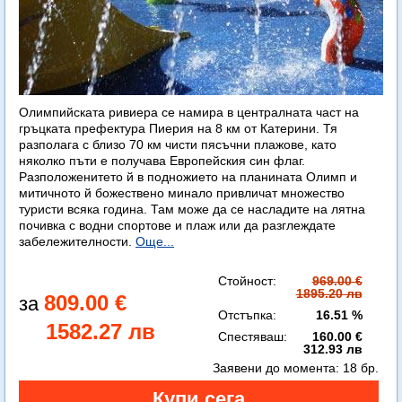
Олимпийската ривиера се намира в централната част на
гръцката префектура Пиерия на 8 км от Катерини. Тя
разполага с близо 70 км чисти пясъчни плажове, като
няколко пъти е получава Европейския син флаг.
Разположенитето й в подножието на планината Олимп и
митичното й божествено минало привличат множество
туристи всяка година. Там може да се насладите на лятна
почивка с водни спортове и плаж или да разглеждате
забележителности.
Още...
Стойност:
969.00 €
1895.20 лв
809.00 €
Отстъпка:
16.51 %
1582.27 лв
Спестяваш:
160.00 €
312.93 лв
Заявени до момента:
18 бр.