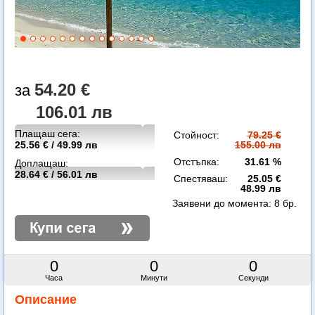
54.20 €
106.01 лв
Плащаш сега:
Стойност:
79.25 €
25.56 € / 49.99 лв
155.00 лв
Отстъпка:
31.61 %
Доплащаш:
28.64 € / 56.01 лв
Спестяваш:
25.05 €
48.99 лв
Заявени до момента:
8 бр.
0
0
0
Часа
Минути
Секунди
Описание