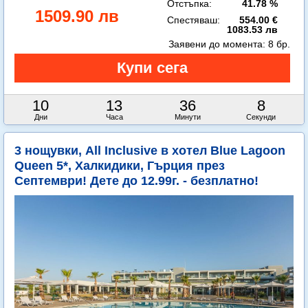
Отстъпка:
41.78 %
1509.90 лв
Спестяваш:
554.00 €
1083.53 лв
Заявени до момента:
8 бр.
10
13
36
7
Дни
Часа
Минути
Секунди
3 нощувки, All Inclusive в хотел Blue Lagoon
Queen 5*, Халкидики, Гърция през
Септември! Дете до 12.99г. - безплатно!