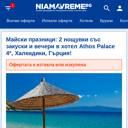
1
filter_list
search
person
Всички оферти
Изтекли оферти
Хотели
Круизи
Кон
Майски празници: 2 нощувки със
закуски и вечери в хотел Athos Palace
4*, Халкидики, Гърция!
Офертата е изтекла или изкупена