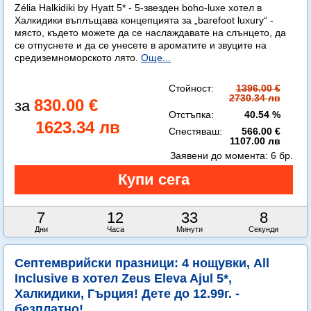
Zélia Halkidiki by Hyatt 5* - 5-звезден boho-luxe хотел в
Халкидики въплъщава концепцията за „barefoot luxury“ -
място, където можете да се наслаждавате на слънцето, да
се отпуснете и да се унесете в ароматите и звуците на
средиземноморското лято.
Още...
Стойност:
1396.00 €
2730.34 лв
830.00 €
Отстъпка:
40.54 %
1623.34 лв
Спестяваш:
566.00 €
1107.00 лв
Заявени до момента:
6 бр.
7
12
33
7
Дни
Часа
Минути
Секунди
Септемврийски празници: 4 нощувки, All
Inclusive в хотел Zeus Eleva Ajul 5*,
Халкидики, Гърция! Дете до 12.99г. -
безплатно!