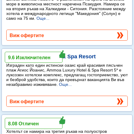
море в живописна местност наречена Псакудия. Намира се
на втория ръкав на Халкидики - Ситония. Разстояние между
хотела и международното летище "Македония" (Солун) е
само на 75 км.
Още...
Виж офертите
Ammoa Luxury Hotel & Spa Resort
9.6 Изключителен
Изграден като един истински оазис край красивия пясъчен
плаж Агиос Йоанис, Ammoa Luxury Hotel & Spa Resort 5* е
луксозен хотелски комплекс, предлагащ гостоприемство, уют
и безброй удобства, които да превърнат ваканцията Ви във
незабравимо изживяване.
Още...
Виж офертите
Akrathos Beach Hotel
8.08 Отличен
Хотелът се намира на третия ръкав на полуостров