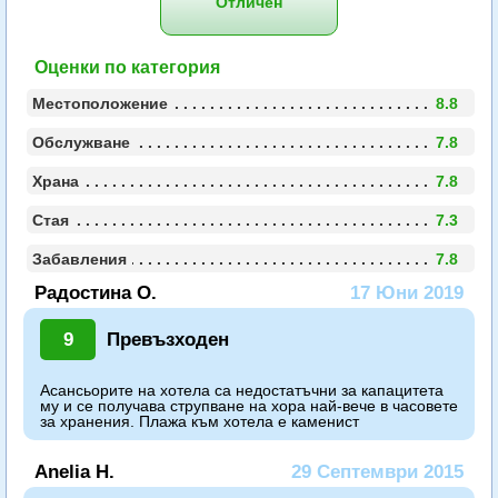
Отличен
Оценки по категория
Местоположение
8.8
Обслужване
7.8
Храна
7.8
Стая
7.3
Забавления
7.8
Радостина О.
17 Юни 2019
9
Превъзходен
Асансьорите на хотела са недостатъчни за капацитета
му и се получава струпване на хора най-вече в часовете
за хранения. Плажа към хотела е каменист
Anelia H.
29 Септември 2015