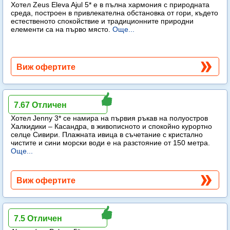
Хотел Zeus Eleva Ajul 5* е в пълна хармония с природната
среда, построен в привлекателна обстановка от гори, където
естественото спокойствие и традиционните природни
елементи са на първо място.
Още...
Виж офертите
Jenny
7.67 Отличен
Хотел Jenny 3* се намира на първия ръкав на полуостров
Халкидики – Касандра, в живописното и спокойно курортно
селце Сивири. Плажната ивица в съчетание с кристално
чистите и сини морски води е на разстояние от 150 метра.
Още...
Виж офертите
Alexandros Palace
7.5 Отличен