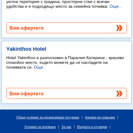
уютна територия с градина, просторни стаи с всички
удобства и е подходящо място за семейна почивка.
Още...
Виж офертите
Yakinthos Hotel
Hotel Yakinthos e разположен в Паралия Катерини - красиво
спокойно място, където можете да се насладите на
почивката си.
Още...
Виж офертите
Общи условия за организирано пътуване
|
Начини на плащане
|
Условия за ползване
|
За нас
|
Въпроси и отговори
|