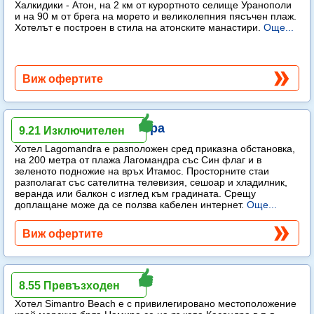
Халкидики - Атон, на 2 км от курортното селище Уранополи
и на 90 м от брега на морето и великолепния пясъчен плаж.
Хотелът е построен в стила на атонските манастири.
Още...
Виж офертите
Lagomandra Hotel & Spa
9.21 Изключителен
Хотел Lagomandra е разположен сред приказна обстановка,
на 200 метра от плажа Лагомандра със Син флаг и в
зеленото подножие на връх Итамос. Просторните стаи
разполагат със сателитна телевизия, сешоар и хладилник,
веранда или балкон с изглед към градината. Срещу
доплащане може да се ползва кабелен интернет.
Още...
Виж офертите
Simantro Beach
8.55 Превъзходен
Хотел Simantro Beach е с привилегировано местоположение