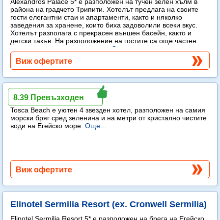
Alexandros Palace 5* e разположен на тучен зелен хълм в
района на градчето Трипити. Хотелът предлага на своите
гости елегантни стаи и апартаменти, както и няколко
заведения за хранене, които биха задоволили всеки вкус.
Хотелът разполага с прекрасен външен басейн, както и
детски такъв. На разположение на гостите са още частен
плаж, спа център и тенис корт.
Още...
Виж офертите
Tosca Beach
8.39 Превъзходен
Tosca Beach е уютен 4 звезден хотел, разположен на самия
морски бряг сред зеленина и на метри от кристално чистите
води на Егейско море.
Още...
Виж офертите
Elinotel Sermilia Resort (ex. Cronwell Sermilia)
Elinotel Sermilia Resort 5* е разположен на брега на Егейско