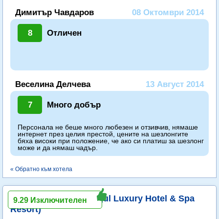
Димитър Чавдаров
08 Октомври 2014
8
Отличен
Веселина Делчева
13 Август 2014
7
Много добър
Персонала не беше много любезен и отзивчив, нямаше
интернет през целия престой, цените на шезлонгите
бяха високи при положение, че ако си платиш за шезлонг
може и да нямаш чадър.
« Обратно към хотела
Zeus Eleva Ajul (ex. Ajul Luxury Hotel & Spa
9.29 Изключителен
Resort)