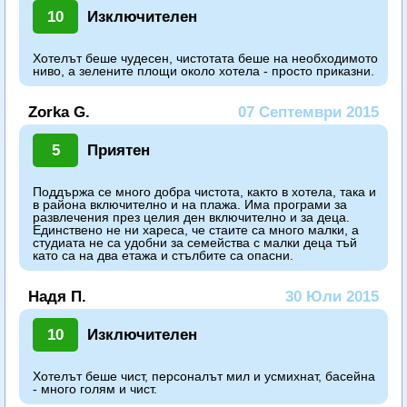
10
Изключителен
Хотелът беше чудесен, чистотата беше на необходимото
ниво, а зелените площи около хотела - просто приказни.
Zorka G.
07 Септември 2015
5
Приятен
Поддържа се много добра чистота, както в хотела, така и
в района включително и на плажа. Има програми за
развлечения през целия ден включително и за деца.
Единствено не ни хареса, че стаите са много малки, а
студиата не са удобни за семейства с малки деца тъй
като са на два етажа и стълбите са опасни.
Надя П.
30 Юли 2015
10
Изключителен
Хотелът беше чист, персоналът мил и усмихнат, басейна
- много голям и чист.