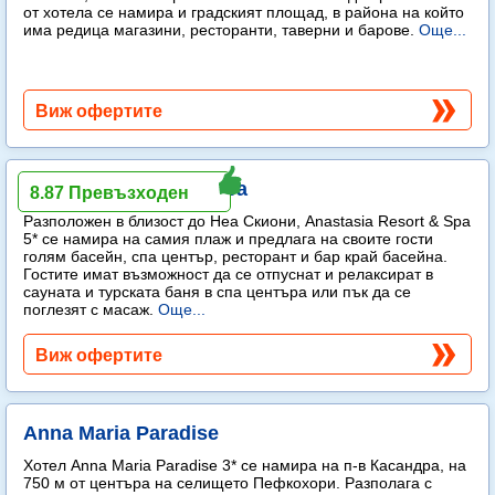
от хотела се намира и градският площад, в района на който
има редица магазини, ресторанти, таверни и барове.
Още...
Виж офертите
Anastasia Resort & Spa
8.87 Превъзходен
Разположен в близост до Неа Скиони, Anastasia Resort & Spa
5* се намира на самия плаж и предлага на своите гости
голям басейн, спа център, ресторант и бар край басейна.
Гостите имат възможност да се отпуснат и релаксират в
сауната и турската баня в спа центъра или пък да се
поглезят с масаж.
Още...
Виж офертите
Anna Maria Paradise
Хотел Anna Maria Paradise 3* се намира на п-в Касандра, на
750 м от центъра на селището Пефкохори. Разполага с