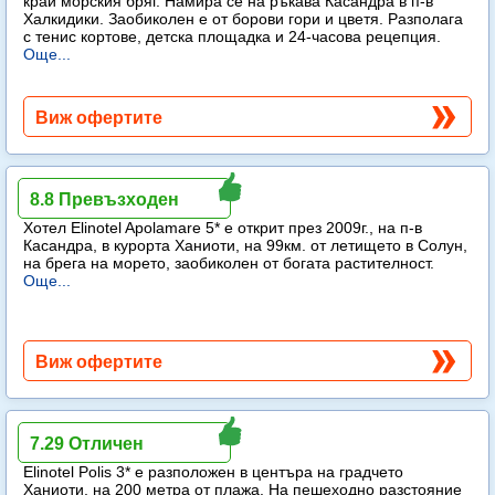
край морския бряг. Намира се на ръкава Касандра в п-в
Халкидики. Заобиколен е от борови гори и цветя. Разполага
с тенис кортове, детска площадка и 24-часова рецепция.
Още...
Виж офертите
Elinotel Apolamare
8.8 Превъзходен
Хотел Elinotel Apolamare 5* е открит през 2009г., на п-в
Касандра, в курорта Ханиоти, на 99км. от летището в Солун,
на брега на морето, заобиколен от богата растителност.
Още...
Виж офертите
Elinotel Polis
7.29 Отличен
Elinotel Polis 3* е разположен в центъра на градчето
Ханиоти, на 200 метра от плажа. На пешеходно разстояние