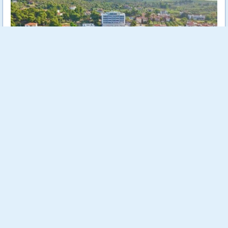
Elinotel Sermilia Resort 5* е разположен на брега на Егейско
море в живописна местност наречена Псакудия. Намира се
на втория ръкав на Халкидики - Ситония. Разстояние между
хотела и международното летище "Македония" (Солун) е
само на 75 км.
Още...
Стойност:
555.00 €
1085.49 лв
392.00 €
Отстъпка:
29.37 %
766.69 лв
Спестяваш:
163.00 €
318.80 лв
Заявени до момента:
8 бр.