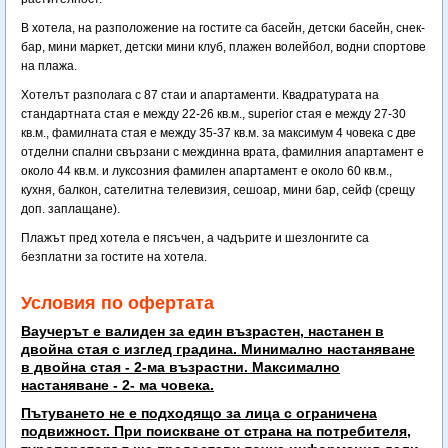
В хотела, на разположение на гостите са басейн, детски басейн, снек-
бар, мини маркет, детски мини клуб, плажен волейбол, водни спортове
на плажа.
Хотелът разполага с 87 стаи и апартаменти. Квадратурата на
стандартната стая е между 22-26 кв.м., superior стая е между 27-30
кв.м., фамилната стая е между 35-37 кв.м. за максимум 4 човека с две
отделни спални свързани с междинна врата, фамилния апартамент е
около 44 кв.м. и луксозния фамилен апартамент е около 60 кв.м.,
кухня, балкон, сателитна телевизия, сешоар, мини бар, сейф (срещу
доп. заплащане).
Плажът пред хотела е пясъчен, а чадърите и шезлонгите са
безплатни за гостите на хотела.
Условия по офертата
Ваучерът е валиден за един възрастен, настанен в
двойна стая с изглед градина. Минимално настаняване
в двойна стая - 2-ма възрастни. Максимално
настаняване - 2- ма човека.
Пътуването не е подходящо за лица с ограничена
подвижност. При поискване от страна на потребителя,