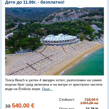
Дете до 11.99г. - безплатно!
Tosca Beach е уютен 4 звезден хотел, разположен на самия
морски бряг сред зеленина и на метри от кристално чистите
води на Егейско море.
Още...
Стойност:
718.00 €
1404.29 лв
540.00 €
Отстъпка:
24.79 %