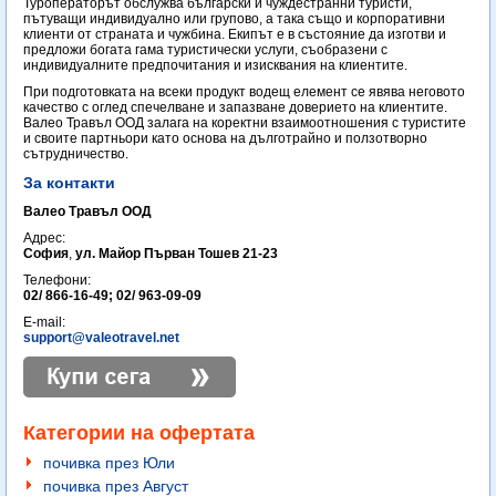
Туроператорът обслужва български и чуждестранни туристи,
пътуващи индивидуално или групово, а така също и корпоративни
клиенти от страната и чужбина. Екипът е в състояние да изготви и
предложи богата гама туристически услуги, съобразени с
индивидуалните предпочитания и изисквания на клиентите.
При подготовката на всеки продукт водещ елемент се явява неговото
качество с оглед спечелване и запазване доверието на клиентите.
Валео Травъл ООД залага на коректни взаимоотношения с туристите
и своите партньори като основа на дълготрайно и ползотворно
сътрудничество.
За контакти
Валео Травъл ООД
Адрес:
София
,
ул. Майор Първан Тошев 21-23
Телефони:
02/ 866-16-49; 02/ 963-09-09
E-mail:
support@valeotravel.net
Категории на офертата
почивка през Юли
почивка през Август