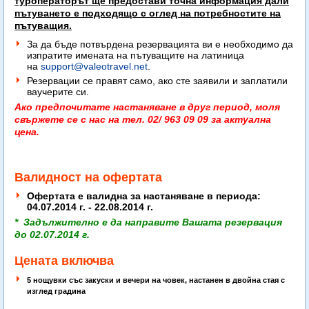
туроператорът ще предостави точна информация дали
пътуването е подходящо с оглед на потребностите на
пътуващия.
За да бъде потвърдена резервацията ви е необходимо да
изпратите имената на пътуващите на латиница
на
support@valeotravel.net
.
Резервации се правят само, ако сте заявили и заплатили
ваучерите си.
Ако предпочитате настаняване в друг период, моля
свържете се с нас на тел. 02/ 963 09 09 за актуална
цена.
Валидност на офертата
Офертата е валидна за настаняване в периода:
04.07.2014 г. - 22.08.2014 г.
* Задължително е да направите Вашата резервация
до 02.07.2014 г.
Цената включва
5 нощувки със закуски и вечери на човек, настанен в двойна стая с
изглед градина