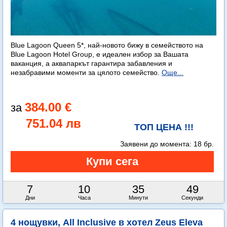
Blue Lagoon Queen 5*, най-новото бижу в семейството на
Blue Lagoon Hotel Group, е идеален избор за Вашата
ваканция, а аквапаркът гарантира забавления и
незабравими моменти за цялото семейство.
Още...
384.00 €
751.04 лв
ТОП ЦЕНА !!!
Заявени до момента:
18 бр.
7
10
35
48
Дни
Часа
Минути
Секунди
4 нощувки, All Inclusive в хотел Zeus Eleva