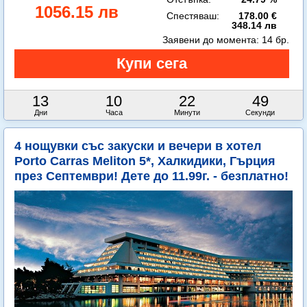
1056.15 лв
Спестяваш:
178.00 €
348.14 лв
Заявени до момента:
14 бр.
13
10
22
48
Дни
Часа
Минути
Секунди
4 нощувки със закуски и вечери в хотел
Porto Carras Meliton 5*, Халкидики, Гърция
през Септември! Дете до 11.99г. - безплатно!