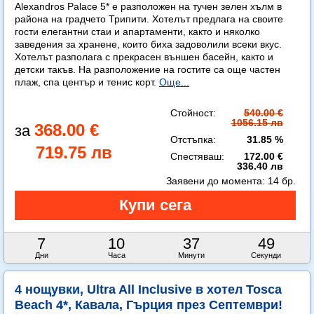
Alexandros Palace 5* e разположен на тучен зелен хълм в
района на градчето Трипити. Хотелът предлага на своите
гости елегантни стаи и апартаменти, както и няколко
заведения за хранене, които биха задоволили всеки вкус.
Хотелът разполага с прекрасен външен басейн, както и
детски такъв. На разположение на гостите са още частен
плаж, спа център и тенис корт.
Още...
Стойност:
540.00 €
1056.15 лв
368.00 €
Отстъпка:
31.85 %
719.75 лв
Спестяваш:
172.00 €
336.40 лв
Заявени до момента:
14 бр.
7
10
37
48
Дни
Часа
Минути
Секунди
4 нощувки, Ultra All Inclusive в хотел Tosca
Beach 4*, Кавала, Гърция през Септември!