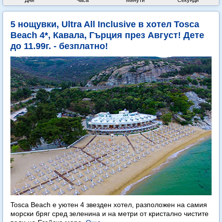
Дни
Часа
Минути
Секунди
5 нощувки, Ultra All Inclusive в хотел Tosca
Beach 4*, Кавала, Гърция през Август! Дете
до 11.99г. - безплатно!
Tosca Beach е уютен 4 звезден хотел, разположен на самия
морски бряг сред зеленина и на метри от кристално чистите