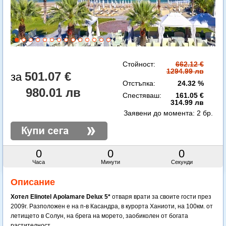
Стойност:
662.12 €
1294.99 лв
501.07 €
Отстъпка:
24.32 %
980.01 лв
Спестяваш:
161.05 €
314.99 лв
Заявени до момента:
2 бр.
0
0
0
Часа
Минути
Секунди
Описание
Хотел Elinotel Apolamare Delux 5*
отваря врати за своите гости през
2009г. Разположен е на п-в Касандра, в курорта Ханиоти, на 100км. от
летището в Солун, на брега на морето, заобиколен от богата
растителност.