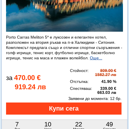
Porto Carras Meliton 5* е луксозен и елегантен хотел,
разположен на втория ръкав на п-в Халкидики - Ситония.
Комплексът предлага също и отлични спортни съоръжения -
голф игрище, тенис корт, футболно игрище, баскетболно
игрище, тенис на маса и плажен волейбол.
Още...
Стойност:
809.00 €
1582.27 лв
470.00 €
Отстъпка:
41.90 %
919.24 лв
Спестяваш:
339.00 €
663.03 лв
Заявени до момента:
12 бр.
7
10
22
48