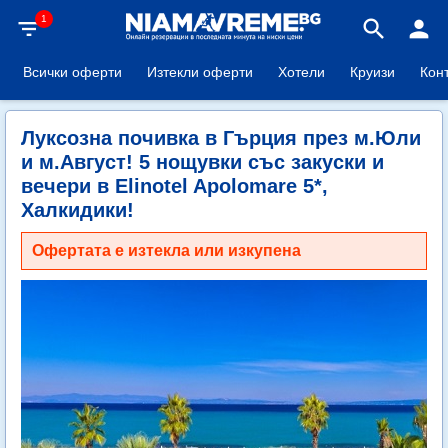
1
filter_list
search
person
Всички оферти
Изтекли оферти
Хотели
Круизи
Кон
Луксозна почивка в Гърция през м.Юли
и м.Август! 5 нощувки със закуски и
вечери в Elinotel Apolomare 5*,
Халкидики!
Офертата е изтекла или изкупена