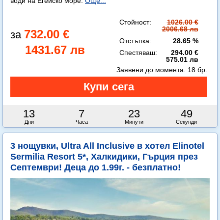
води на Егейско море.
Още...
Стойност:
1026.00 €
2006.68 лв
732.00 €
Отстъпка:
28.65 %
1431.67 лв
Спестяваш:
294.00 €
575.01 лв
Заявени до момента:
18 бр.
13
7
23
48
Дни
Часа
Минути
Секунди
3 нощувки, Ultra All Inclusive в хотел Elinotel
Sermilia Resort 5*, Халкидики, Гърция през
Септември! Деца до 1.99г. - безплатно!