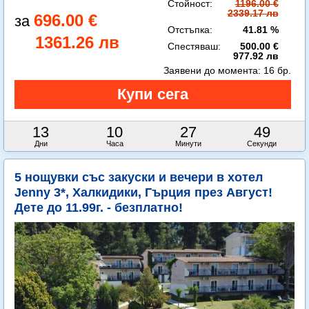
Стойност:
1196.00 €
2339.17 лв
696.00 €
Отстъпка:
41.81 %
1361.26 лв
Спестяваш:
500.00 €
977.92 лв
Заявени до момента:
16 бр.
13
10
27
48
Дни
Часа
Минути
Секунди
5 нощувки със закуски и вечери в хотел
Jenny 3*, Халкидики, Гърция през Август!
Дете до 11.99г. - безплатно!