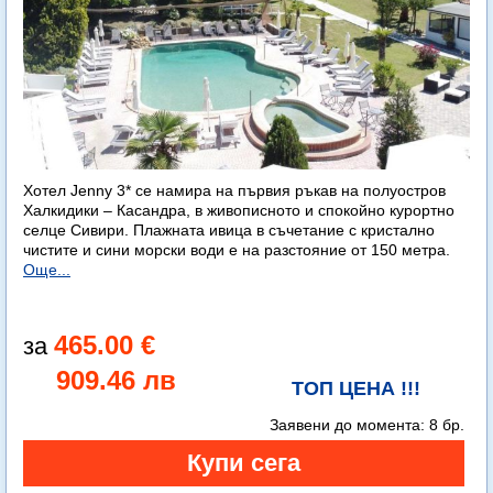
Хотел Jenny 3* се намира на първия ръкав на полуостров
Халкидики – Касандра, в живописното и спокойно курортно
селце Сивири. Плажната ивица в съчетание с кристално
чистите и сини морски води е на разстояние от 150 метра.
Още...
465.00 €
909.46 лв
ТОП ЦЕНА !!!
Заявени до момента:
8 бр.