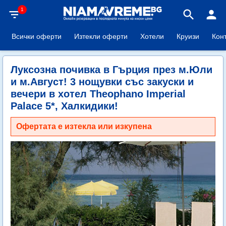
1
filter_list
search
person
Всички оферти
Изтекли оферти
Хотели
Круизи
Кон
Луксозна почивка в Гърция през м.Юли
и м.Август! 3 нощувки със закуски и
вечери в хотел Theophano Imperial
Palace 5*, Халкидики!
Офертата е изтекла или изкупена