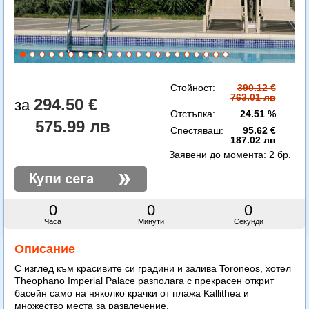
Стойност:
390.12 €
763.01 лв
294.50 €
Отстъпка:
24.51 %
575.99 лв
Спестяваш:
95.62 €
187.02 лв
Заявени до момента:
2 бр.
0
0
0
Часа
Минути
Секунди
Описание
С изглед към красивите си градини и залива Toroneos, хотел
Theophano Imperial Palace разполага с прекрасен открит
басейн само на няколко крачки от плажа Kallithea и
множество места за развлечение.