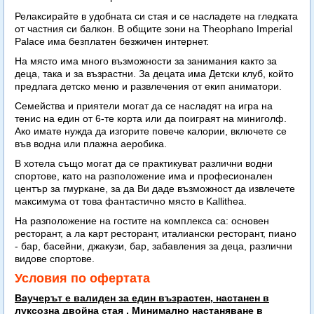
Релаксирайте в удобната си стая и се насладете на гледката
от частния си балкон. В общите зони на Theophano Imperial
Palace има безплатен безжичен интернет.
На място има много възможности за занимания както за
деца, така и за възрастни. За децата има Детски клуб, който
предлага детско меню и развлечения от екип аниматори.
Семейства и приятели могат да се насладят на игра на
тенис на един от 6-те корта или да поиграят на миниголф.
Ако имате нужда да изгорите повече калории, включете се
във водна или плажна аеробика.
В хотела също могат да се практикуват различни водни
спортове, като на разположение има и професионален
център за гмуркане, за да Ви даде възможност да извлечете
максимума от това фантастично място в Kallithea.
На разположение на гостите на комплекса са: основен
ресторант, а ла карт ресторант, италиански ресторант, пиано
- бар, басейни, джакузи, бар, забавления за деца, различни
видове спортове.
Условия по офертата
Ваучерът е валиден за един възрастен, настанен в
луксозна двойна стая . Минимално настаняване в