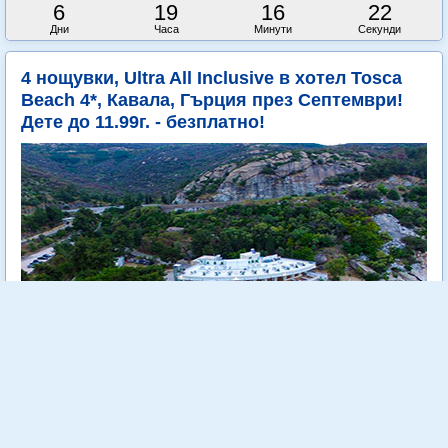
6
19
16
21
Дни
Часа
Минути
Секунди
4 нощувки, Ultra All Inclusive в хотел Tosca
Beach 4*, Кавала, Гърция през Септември!
Дете до 11.99г. - безплатно!
Tosca Beach е уютен 4 звезден хотел, разположен на самия