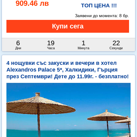
909.46 лв
ТОП ЦЕНА !!!
Заявени до момента:
8 бр.
6
19
1
21
Дни
Часа
Минута
Секунди
4 нощувки със закуски и вечери в хотел
Alexandros Palace 5*, Халкидики, Гърция
през Септември! Дете до 11.99г. - безплатно!