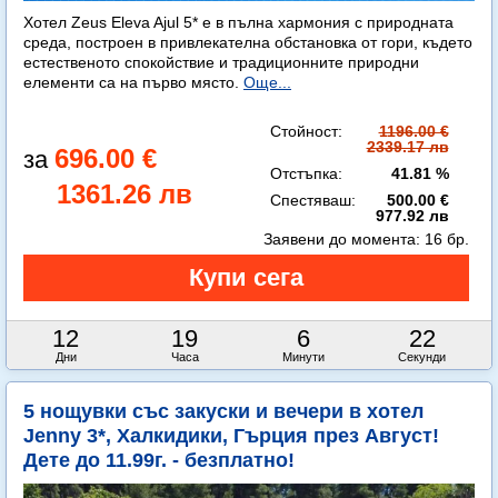
Хотел Zeus Eleva Ajul 5* е в пълна хармония с природната
среда, построен в привлекателна обстановка от гори, където
естественото спокойствие и традиционните природни
елементи са на първо място.
Още...
Стойност:
1196.00 €
2339.17 лв
696.00 €
Отстъпка:
41.81 %
1361.26 лв
Спестяваш:
500.00 €
977.92 лв
Заявени до момента:
16 бр.
12
19
6
21
Дни
Часа
Минути
Секунди
5 нощувки със закуски и вечери в хотел
Jenny 3*, Халкидики, Гърция през Август!
Дете до 11.99г. - безплатно!