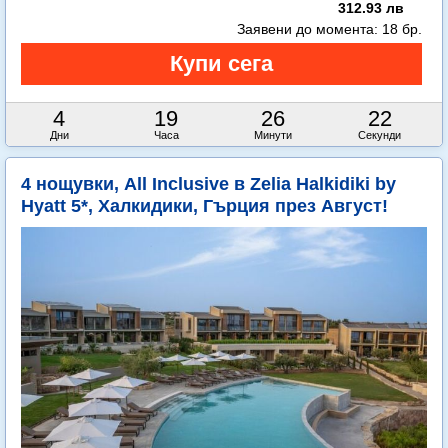
312.93 лв
Заявени до момента:
18 бр.
4
19
26
21
Дни
Часа
Минути
Секунди
4 нощувки, All Inclusive в Zelia Halkidiki by
Hyatt 5*, Халкидики, Гърция през Август!