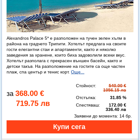
Alexandros Palace 5* e разположен на тучен зелен хълм в
района на градчето Трипити. Хотелът предлага на своите
гости елегантни стаи и апартаменти, както и няколко
заведения за хранене, които биха задоволили всеки вкус.
Хотелът разполага с прекрасен външен басейн, както и
детски такъв. На разположение на гостите са още частен
плаж, спа център и тенис корт.
Още...
Стойност:
540.00 €
1056.15 лв
368.00 €
Отстъпка:
31.85 %
719.75 лв
Спестяваш:
172.00 €
336.40 лв
Заявени до момента:
14 бр.