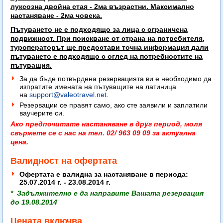
луксозна двойна стая - 2ма възрастни. Максимално
настаняване - 2ма човека.
Пътуването не е подходящо за лица с ограничена
подвижност. При поискване от страна на потребителя,
туроператорът ще предостави точна информация дали
пътуването е подходящо с оглед на потребностите на
пътуващия.
За да бъде потвърдена резервацията ви е необходимо да
изпратите имената на пътуващите на латиница
на
support@valeotravel.net
.
Резервации се правят само, ако сте заявили и заплатили
ваучерите си.
Ако предпочитате настаняване в друг период, моля
свържете се с нас на тел. 02/ 963 09 09 за актуална
цена.
Валидност на офертата
Офертата е валидна за настаняване в периода:
25.07.2014 г. - 23.08.2014 г.
* Задължително е да направите Вашата резервация
до 19.08.2014
Цената включва