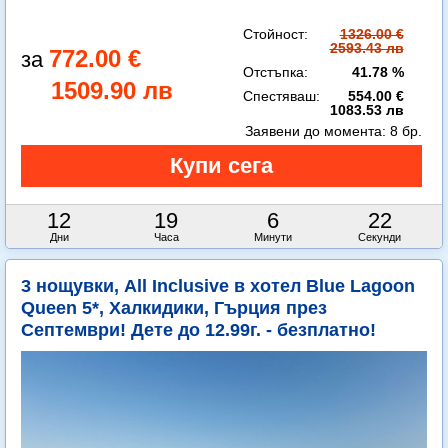
Стойност:
1326.00 €
2593.43 лв
772.00 €
Отстъпка:
41.78 %
1509.90 лв
Спестяваш:
554.00 €
1083.53 лв
Заявени до момента:
8 бр.
12
19
6
21
Дни
Часа
Минути
Секунди
3 нощувки, All Inclusive в хотел Blue Lagoon
Queen 5*, Халкидики, Гърция през
Септември! Дете до 12.99г. - безплатно!