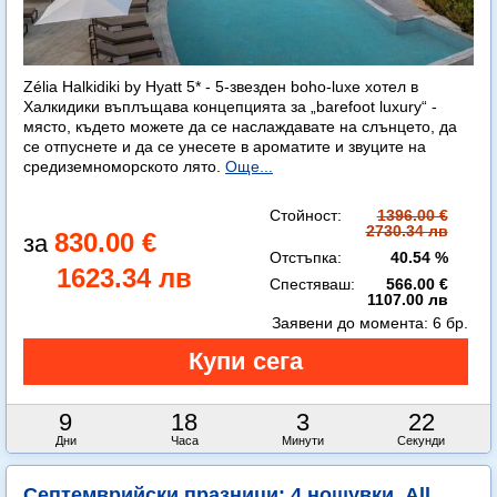
Zélia Halkidiki by Hyatt 5* - 5-звезден boho-luxe хотел в
Халкидики въплъщава концепцията за „barefoot luxury“ -
място, където можете да се наслаждавате на слънцето, да
се отпуснете и да се унесете в ароматите и звуците на
средиземноморското лято.
Още...
Стойност:
1396.00 €
2730.34 лв
830.00 €
Отстъпка:
40.54 %
1623.34 лв
Спестяваш:
566.00 €
1107.00 лв
Заявени до момента:
6 бр.
9
18
3
21
Дни
Часа
Минути
Секунди
Септемврийски празници: 4 нощувки, All