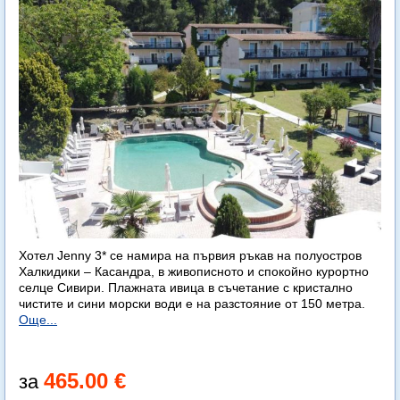
Хотел Jenny 3* се намира на първия ръкав на полуостров
Халкидики – Касандра, в живописното и спокойно курортно
селце Сивири. Плажната ивица в съчетание с кристално
чистите и сини морски води е на разстояние от 150 метра.
Още...
465.00 €