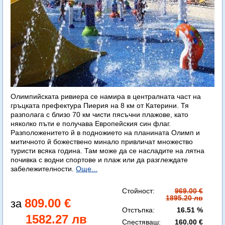
Олимпийската ривиера се намира в централната част на
гръцката префектура Пиерия на 8 км от Катерини. Тя
разполага с близо 70 км чисти пясъчни плажове, като
няколко пъти е получава Европейския син флаг.
Разположенитето й в подножието на планината Олимп и
митичното й божествено минало привличат множество
туристи всяка година. Там може да се насладите на лятна
почивка с водни спортове и плаж или да разглеждате
забележителности.
Още...
Стойност:
969.00 €
1895.20 лв
809.00 €
Отстъпка:
16.51 %
1582.27 лв
Спестяваш:
160.00 €