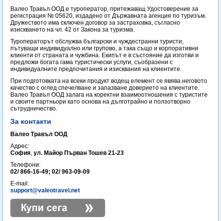
Валео Травъл ООД е туроператор, притежаващ Удостоверение за
регистрация № 05620, издадено от Държавната агенция по туризъм.
Дружеството има сключен договор за застраховка, съгласно
изискването на чл. 42 от Закона за туризма.
Туроператорът обслужва български и чуждестранни туристи,
пътуващи индивидуално или групово, а така също и корпоративни
клиенти от страната и чужбина. Екипът е в състояние да изготви и
предложи богата гама туристически услуги, съобразени с
индивидуалните предпочитания и изисквания на клиентите.
При подготовката на всеки продукт водещ елемент се явява неговото
качество с оглед спечелване и запазване доверието на клиентите.
Валео Травъл ООД залага на коректни взаимоотношения с туристите
и своите партньори като основа на дълготрайно и ползотворно
сътрудничество.
За контакти
Валео Травъл ООД
Адрес:
София
,
ул. Майор Първан Тошев 21-23
Телефони:
02/ 866-16-49; 02/ 963-09-09
E-mail:
support@valeotravel.net