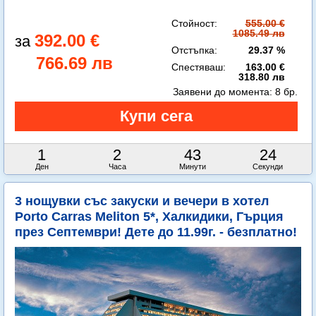
Стойност:
555.00 €
1085.49 лв
392.00 €
Отстъпка:
29.37 %
766.69 лв
Спестяваш:
163.00 €
318.80 лв
Заявени до момента:
8 бр.
1
2
43
22
Ден
Часа
Минути
Секунди
3 нощувки със закуски и вечери в хотел
Porto Carras Meliton 5*, Халкидики, Гърция
през Септември! Дете до 11.99г. - безплатно!