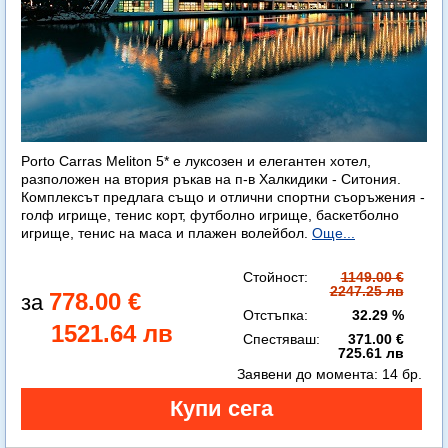
Porto Carras Meliton 5* е луксозен и елегантен хотел,
разположен на втория ръкав на п-в Халкидики - Ситония.
Комплексът предлага също и отлични спортни съоръжения -
голф игрище, тенис корт, футболно игрище, баскетболно
игрище, тенис на маса и плажен волейбол.
Още...
Стойност:
1149.00 €
2247.25 лв
778.00 €
Отстъпка:
32.29 %
1521.64 лв
Спестяваш:
371.00 €
725.61 лв
Заявени до момента:
14 бр.