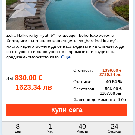
Zélia Halkidiki by Hyatt 5* - 5-звезден boho-luxe хотел в
Халкидики въплъщава концепцията за „barefoot luxury“ -
място, където можете да се наслаждавате на слънцето, да
се отпуснете и да се унесете в ароматите и звуците на
средиземноморското лято.
Още...
Стойност:
1396.00 €
2730.34 лв
830.00 €
Отстъпка:
40.54 %
1623.34 лв
Спестяваш:
566.00 €
1107.00 лв
Заявени до момента:
6 бр.
8
1
40
22
Дни
Час
Минути
Секунди