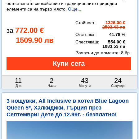
естественото спокойствие и традиционните природни
елементи са на първо място.
Още...
Стойност:
1326.00 €
2593.43 лв
772.00 €
Отстъпка:
41.78 %
1509.90 лв
Спестяваш:
554.00 €
1083.53 лв
Заявени до момента:
8 бр.
11
2
43
22
Дни
Часа
Минути
Секунди
3 нощувки, All Inclusive в хотел Blue Lagoon
Queen 5*, Халкидики, Гърция през
Септември! Дете до 12.99г. - безплатно!