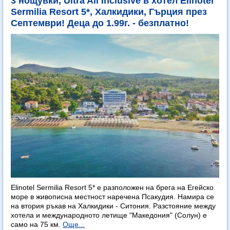
3 нощувки, Ultra All Inclusive в хотел Elinotel
Sermilia Resort 5*, Халкидики, Гърция през
Септември! Деца до 1.99г. - безплатно!
Elinotel Sermilia Resort 5* е разположен на брега на Егейско
море в живописна местност наречена Псакудия. Намира се
на втория ръкав на Халкидики - Ситония. Разстояние между
хотела и международното летище "Македония" (Солун) е
само на 75 км.
Още...