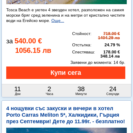
Tosca Beach е уютен 4 звезден хотел, разположен на самия
морски бряг сред зеленина и на метри от кристално чистите
води на Егейско море.
Още...
Стойност:
718.00 €
1404.29 лв
540.00 €
Отстъпка:
24.79 %
1056.15 лв
Спестяваш:
178.00 €
348.14 лв
Заявени до момента:
14 бр.
11
2
38
22
Дни
Часа
Минути
Секунди
4 нощувки със закуски и вечери в хотел
Porto Carras Meliton 5*, Халкидики, Гърция
през Септември! Дете до 11.99г. - безплатно!