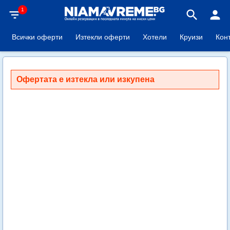
1
filter_list
search
person
Всички оферти
Изтекли оферти
Хотели
Круизи
Кон
Офертата е изтекла или изкупена