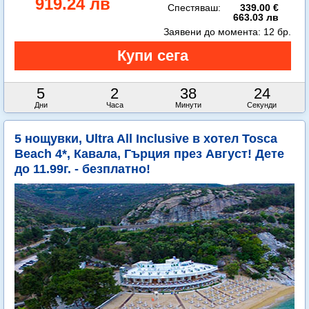
919.24 лв
Спестяваш:
339.00 €
663.03 лв
Заявени до момента:
12 бр.
5
2
38
22
Дни
Часа
Минути
Секунди
5 нощувки, Ultra All Inclusive в хотел Tosca
Beach 4*, Кавала, Гърция през Август! Дете
до 11.99г. - безплатно!