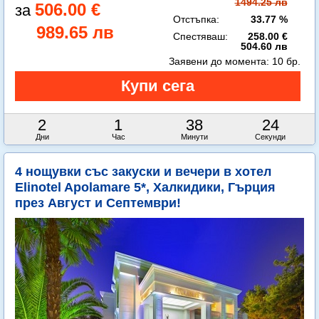
1494.25 лв
506.00 €
Отстъпка:
33.77 %
989.65 лв
Спестяваш:
258.00 €
504.60 лв
Заявени до момента:
10 бр.
2
1
38
22
Дни
Час
Минути
Секунди
4 нощувки със закуски и вечери в хотел
Elinotel Apolamare 5*, Халкидики, Гърция
през Август и Септември!