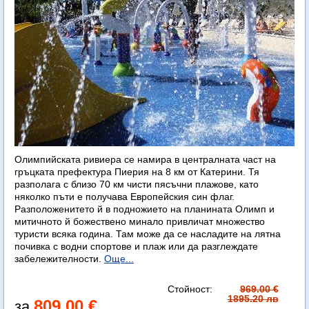
Олимпийската ривиера се намира в централната част на
гръцката префектура Пиерия на 8 км от Катерини. Тя
разполага с близо 70 км чисти пясъчни плажове, като
няколко пъти е получава Европейския син флаг.
Разположенитето й в подножието на планината Олимп и
митичното й божествено минало привличат множество
туристи всяка година. Там може да се насладите на лятна
почивка с водни спортове и плаж или да разглеждате
забележителности.
Още...
Стойност:
969.00 €
1895.20 лв
809.00 €