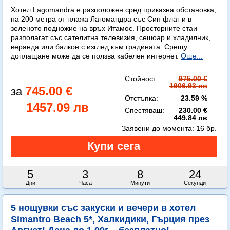
Хотел Lagomandra е разположен сред приказна обстановка,
на 200 метра от плажа Лагомандра със Син флаг и в
зеленото подножие на връх Итамос. Просторните стаи
разполагат със сателитна телевизия, сешоар и хладилник,
веранда или балкон с изглед към градината. Срещу
доплащане може да се ползва кабелен интернет.
Още...
Стойност:
975.00 €
1906.93 лв
745.00 €
Отстъпка:
23.59 %
1457.09 лв
Спестяваш:
230.00 €
449.84 лв
Заявени до момента:
16 бр.
5
3
8
22
Дни
Часа
Минути
Секунди
5 нощувки със закуски и вечери в хотел
Simantro Beach 5*, Халкидики, Гърция през