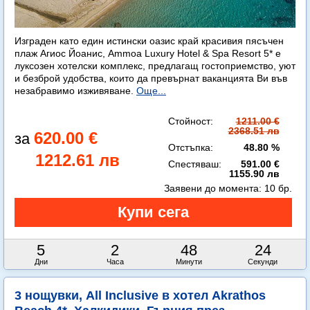
Изграден като един истински оазис край красивия пясъчен
плаж Агиос Йоанис, Ammoa Luxury Hotel & Spa Resort 5* е
луксозен хотелски комплекс, предлагащ гостоприемство, уют
и безброй удобства, които да превърнат ваканцията Ви във
незабравимо изживяване.
Още...
Стойност:
1211.00 €
2368.51 лв
620.00 €
Отстъпка:
48.80 %
1212.61 лв
Спестяваш:
591.00 €
1155.90 лв
Заявени до момента:
10 бр.
5
2
48
22
Дни
Часа
Минути
Секунди
3 нощувки, All Inclusive в хотел Akrathos