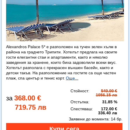
Alexandros Palace 5* e разположен на тучен зелен хълм в
района на градчето Трипити. Хотелът предлага на своите
гости елегантни стаи и апартаменти, както и няколко
заведения за хранене, които биха задоволили всеки вкус.
Хотелът разполага с прекрасен външен басейн, както и
детски такъв. На разположение на гостите са още частен
плаж, спа център и тенис корт.
Още...
Стойност:
540.00 €
1056.15 лв
368.00 €
Отстъпка:
31.85 %
719.75 лв
Спестяваш:
172.00 €
336.40 лв
Заявени до момента:
14 бр.