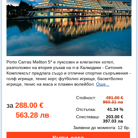
Porto Carras Meliton 5* е луксозен и елегантен хотел,
разположен на втория ръкав на п-в Халкидики - Ситония.
Комплексът предлага също и отлични спортни съоръжения -
голф игрище, тенис корт, футболно игрище, баскетболно
игрище, тенис на маса и плажен волейбол.
Още...
Стойност:
491.00 €
960.31 лв
288.00 €
Отстъпка:
41.34 %
563.28 лв
Спестяваш:
203.00 €
397.03 лв
Заявени до момента:
12 бр.