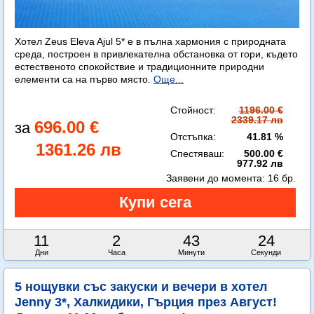
Хотел Zeus Eleva Ajul 5* е в пълна хармония с природната
среда, построен в привлекателна обстановка от гори, където
естественото спокойствие и традиционните природни
елементи са на първо място.
Още...
Стойност:
1196.00 €
2339.17 лв
696.00 €
Отстъпка:
41.81 %
1361.26 лв
Спестяваш:
500.00 €
977.92 лв
Заявени до момента:
16 бр.
11
2
43
22
Дни
Часа
Минути
Секунди
5 нощувки със закуски и вечери в хотел
Jenny 3*, Халкидики, Гърция през Август!