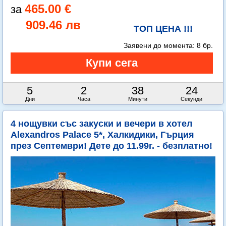
465.00 €
909.46 лв
ТОП ЦЕНА !!!
Заявени до момента:
8 бр.
5
2
38
22
Дни
Часа
Минути
Секунди
4 нощувки със закуски и вечери в хотел
Alexandros Palace 5*, Халкидики, Гърция
през Септември! Дете до 11.99г. - безплатно!