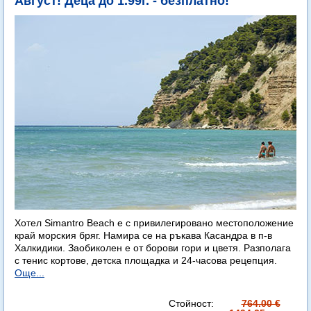
Август! Деца до 1.99г. - безплатно!
Хотел Simantro Beach е с привилегировано местоположение
край морския бряг. Намира се на ръкава Касандра в п-в
Халкидики. Заобиколен е от борови гори и цветя. Разполага
с тенис кортове, детска площадка и 24-часова рецепция.
Още...
Стойност:
764.00 €