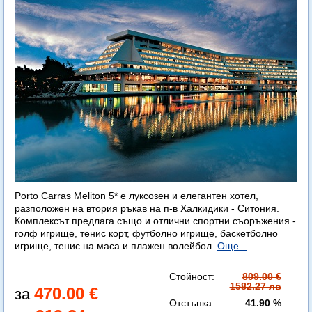
Porto Carras Meliton 5* е луксозен и елегантен хотел,
разположен на втория ръкав на п-в Халкидики - Ситония.
Комплексът предлага също и отлични спортни съоръжения -
голф игрище, тенис корт, футболно игрище, баскетболно
игрище, тенис на маса и плажен волейбол.
Още...
Стойност:
809.00 €
1582.27 лв
470.00 €
Отстъпка:
41.90 %