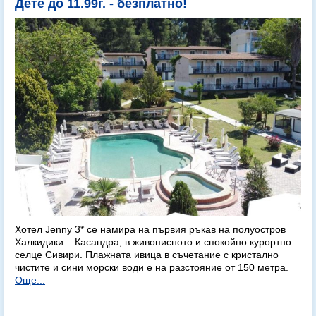
Дете до 11.99г. - безплатно!
Хотел Jenny 3* се намира на първия ръкав на полуостров
Халкидики – Касандра, в живописното и спокойно курортно
селце Сивири. Плажната ивица в съчетание с кристално
чистите и сини морски води е на разстояние от 150 метра.
Още...