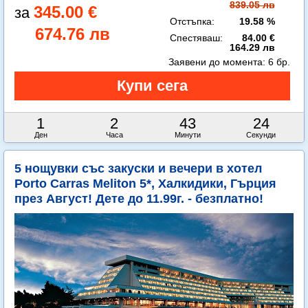
839.05 лв
345.00 €
Отстъпка:
19.58 %
674.76 лв
Спестяваш:
84.00 €
164.29 лв
Заявени до момента:
6 бр.
1
2
43
22
Ден
Часа
Минути
Секунди
5 нощувки със закуски и вечери в хотел
Porto Carras Meliton 5*, Халкидики, Гърция
през Август! Дете до 11.99г. - безплатно!