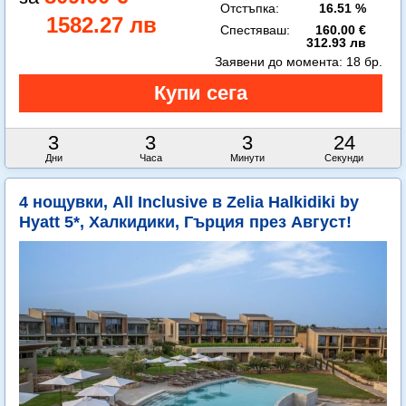
Отстъпка:
16.51 %
1582.27 лв
Спестяваш:
160.00 €
312.93 лв
Заявени до момента:
18 бр.
3
3
3
22
Дни
Часа
Минути
Секунди
4 нощувки, All Inclusive в Zelia Halkidiki by
Hyatt 5*, Халкидики, Гърция през Август!