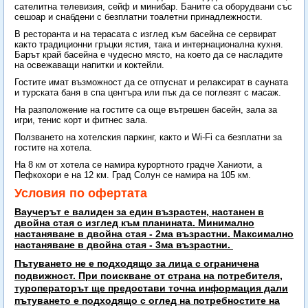
сателитна телевизия, сейф и минибар. Баните са оборудвани със
сешоар и снабдени с безплатни тоалетни принадлежности.
В ресторанта и на терасата с изглед към басейна се сервират
както традиционни гръцки ястия, така и интернационална кухня.
Барът край басейна е чудесно място, на което да се насладите
на освежаващи напитки и коктейли.
Гостите имат възможност да се отпуснат и релаксират в сауната
и турската баня в спа центъра или пък да се поглезят с масаж.
На разположение на гостите са още вътрешен басейн, зала за
игри, тенис корт и фитнес зала.
Ползването на хотелския паркинг, както и Wi-Fi са безплатни за
гостите на хотела.
На 8 км от хотела се намира курортното градче Ханиоти, а
Пефкохори е на 12 км. Град Солун се намира на 105 км.
Условия по офертата
Ваучерът е валиден за един възрастен, настанен в
двойна стая с изглед към планината. Минимално
настаняване в двойна стая - 2ма възрастни. Максимално
настаняване в двойна стая - 3ма възрастни.
Пътуването не е подходящо за лица с ограничена
подвижност. При поискване от страна на потребителя,
туроператорът ще предостави точна информация дали
пътуването е подходящо с оглед на потребностите на