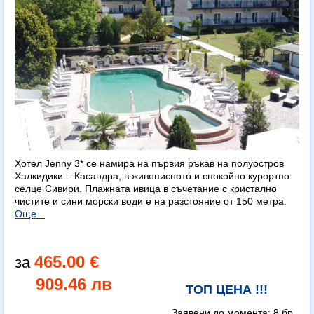
Хотел Jenny 3* се намира на първия ръкав на полуостров
Халкидики – Касандра, в живописното и спокойно курортно
селце Сивири. Плажната ивица в съчетание с кристално
чистите и сини морски води е на разстояние от 150 метра.
Още...
465.00 €
909.46 лв
ТОП ЦЕНА !!!
Заявени до момента:
8 бр.