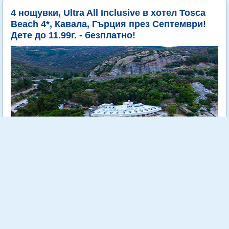
4 нощувки, Ultra All Inclusive в хотел Tosca
Beach 4*, Кавала, Гърция през Септември!
Дете до 11.99г. - безплатно!
Tosca Beach е уютен 4 звезден хотел, разположен на самия
морски бряг сред зеленина и на метри от кристално чистите
води на Егейско море.
Още...