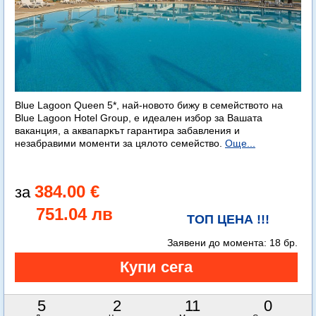
Blue Lagoon Queen 5*, най-новото бижу в семейството на
Blue Lagoon Hotel Group, е идеален избор за Вашата
ваканция, а аквапаркът гарантира забавления и
незабравими моменти за цялото семейство.
Още...
384.00 €
751.04 лв
ТОП ЦЕНА !!!
Заявени до момента:
18 бр.
5
2
10
59