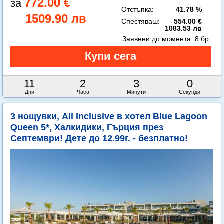
772.00 €
Отстъпка:
41.78 %
1509.90 лв
Спестяваш:
554.00 €
1083.53 лв
Заявени до момента:
8 бр.
11
2
2
59
Дни
Часа
Минути
Секунди
3 нощувки, All Inclusive в хотел Blue Lagoon
Queen 5*, Халкидики, Гърция през
Септември! Дете до 12.99г. - безплатно!