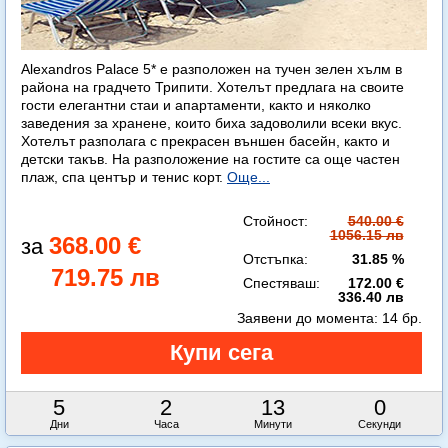
Alexandros Palace 5* e разположен на тучен зелен хълм в
района на градчето Трипити. Хотелът предлага на своите
гости елегантни стаи и апартаменти, както и няколко
заведения за хранене, които биха задоволили всеки вкус.
Хотелът разполага с прекрасен външен басейн, както и
детски такъв. На разположение на гостите са още частен
плаж, спа център и тенис корт.
Още...
Стойност:
540.00 €
1056.15 лв
368.00 €
Отстъпка:
31.85 %
719.75 лв
Спестяваш:
172.00 €
336.40 лв
Заявени до момента:
14 бр.
5
2
12
59
Дни
Часа
Минути
Секунди