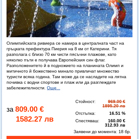
Олимпийската ривиера се намира в централната част на
гръцката префектура Пиерия на 8 км от Катерини. Тя
разполага с близо 70 км чисти пясъчни плажове, като
няколко пъти е получава Европейския син флаг.
Разположенитето й в подножието на планината Олимп и
митичното й божествено минало привличат множество
туристи всяка година. Там може да се насладите на лятна
почивка с водни спортове и плаж или да разглеждате
забележителности.
Още...
Стойност:
969.00 €
1895.20 лв
809.00 €
Отстъпка:
16.51 %
1582.27 лв
Спестяваш:
160.00 €
312.93 лв
Заявени до момента:
18 бр.