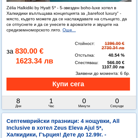
Zélia Halkidiki by Hyatt 5* - 5-звезден boho-luxe хотел в
Халкидики въплъщава концепцията за „barefoot luxury“ -
място, където можете да се наслаждавате на слънцето, да
се отпуснете и да се унесете в ароматите и звуците на
средиземноморското лято.
Още...
Стойност:
1396.00 €
2730.34 лв
830.00 €
Отстъпка:
40.54 %
1623.34 лв
Спестяваш:
566.00 €
1107.00 лв
Заявени до момента:
6 бр.
8
0
59
59
Дни
Часа
Минути
Секунди
Септемврийски празници: 4 нощувки, All
Inclusive в хотел Zeus Eleva Ajul 5*,
Халкидики, Гърция! Дете до 12.99г. -