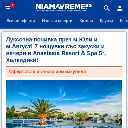
1
filter_list
search
person
Всички оферти
Изтекли оферти
Хотели
Круизи
Кон
Луксозна почивка през м.Юли и
м.Август! 7 нощувки със закуски и
вечери в Anastasia Resort & Spa 5*,
Халкидики!
Офертата е изтекла или изкупена