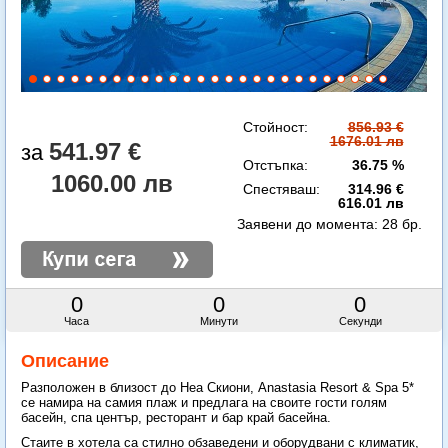
Стойност:
856.93 €
1676.01 лв
541.97 €
Отстъпка:
36.75 %
1060.00 лв
Спестяваш:
314.96 €
616.01 лв
Заявени до момента:
28 бр.
0
0
0
Часа
Минути
Секунди
Описание
Разположен в близост до Неа Скиони, Anastasia Resort & Spa 5*
се намира на самия плаж и предлага на своите гости голям
басейн, спа център, ресторант и бар край басейна.
Стаите в хотела са стилно обзаведени и оборудвани с климатик,