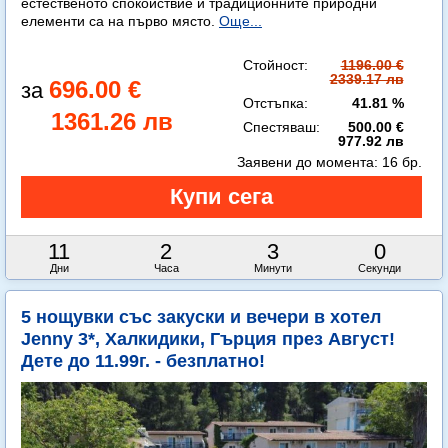
естественото спокойствие и традиционните природни
елементи са на първо място.
Още...
Стойност:
1196.00 €
2339.17 лв
696.00 €
Отстъпка:
41.81 %
1361.26 лв
Спестяваш:
500.00 €
977.92 лв
Заявени до момента:
16 бр.
11
2
2
59
Дни
Часа
Минути
Секунди
5 нощувки със закуски и вечери в хотел
Jenny 3*, Халкидики, Гърция през Август!
Дете до 11.99г. - безплатно!