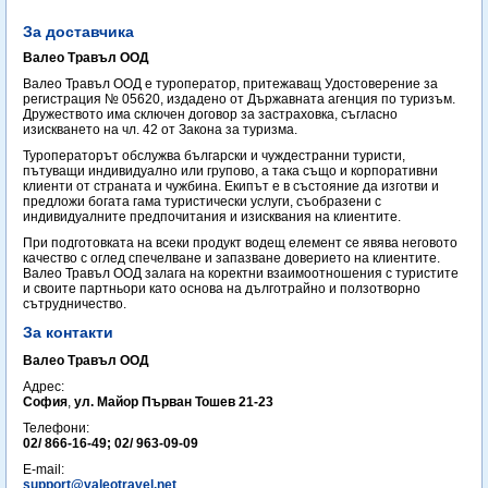
За доставчика
Валео Травъл ООД
Валео Травъл ООД е туроператор, притежаващ Удостоверение за
регистрация № 05620, издадено от Държавната агенция по туризъм.
Дружеството има сключен договор за застраховка, съгласно
изискването на чл. 42 от Закона за туризма.
Туроператорът обслужва български и чуждестранни туристи,
пътуващи индивидуално или групово, а така също и корпоративни
клиенти от страната и чужбина. Екипът е в състояние да изготви и
предложи богата гама туристически услуги, съобразени с
индивидуалните предпочитания и изисквания на клиентите.
При подготовката на всеки продукт водещ елемент се явява неговото
качество с оглед спечелване и запазване доверието на клиентите.
Валео Травъл ООД залага на коректни взаимоотношения с туристите
и своите партньори като основа на дълготрайно и ползотворно
сътрудничество.
За контакти
Валео Травъл ООД
Адрес:
София
,
ул. Майор Първан Тошев 21-23
Телефони:
02/ 866-16-49; 02/ 963-09-09
E-mail:
support@valeotravel.net