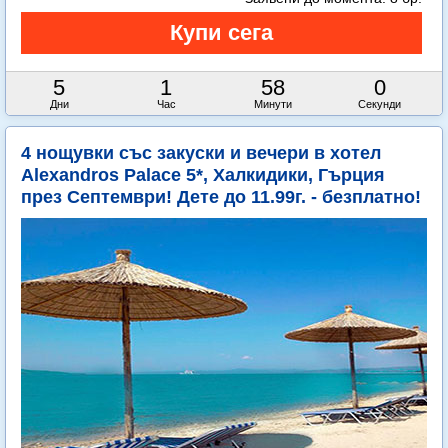
5
1
57
59
Дни
Час
Минути
Секунди
4 нощувки със закуски и вечери в хотел
Alexandros Palace 5*, Халкидики, Гърция
през Септември! Дете до 11.99г. - безплатно!