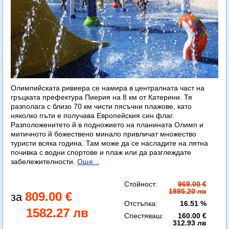
Олимпийската ривиера се намира в централната част на
гръцката префектура Пиерия на 8 км от Катерини. Тя
разполага с близо 70 км чисти пясъчни плажове, като
няколко пъти е получава Европейския син флаг.
Разположенитето й в подножието на планината Олимп и
митичното й божествено минало привличат множество
туристи всяка година. Там може да се насладите на лятна
почивка с водни спортове и плаж или да разглеждате
забележителности.
Още...
Стойност:
969.00 €
1895.20 лв
809.00 €
Отстъпка:
16.51 %
1582.27 лв
Спестяваш:
160.00 €
312.93 лв