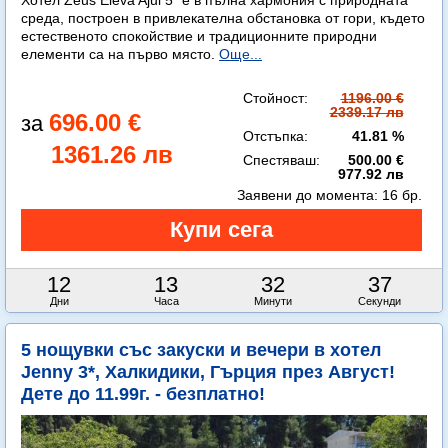
Хотел Zeus Eleva Ajul 5* е в пълна хармония с природната
среда, построен в привлекателна обстановка от гори, където
естественото спокойствие и традиционните природни
елементи са на първо място.
Още...
Стойност:
1196.00 €
2339.17 лв
696.00 €
Отстъпка:
41.81 %
1361.26 лв
Спестяваш:
500.00 €
977.92 лв
Заявени до момента:
16 бр.
12
13
32
36
Дни
Часа
Минути
Секунди
5 нощувки със закуски и вечери в хотел
Jenny 3*, Халкидики, Гърция през Август!
Дете до 11.99г. - безплатно!