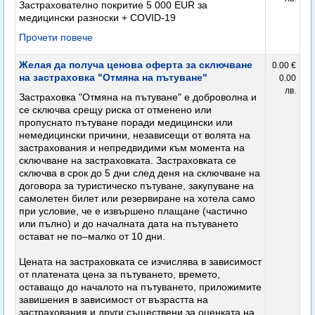
Застрахователно покритие 5 000 EUR за
медицински разноски + COVID-19
Прочети повече
Желая да получа ценова оферта за сключване
0.00 €
на застраховка "Отмяна на пътуване"
0.00
лв.
Застраховка "Отмяна на пътуване" е доброволна и
се сключва срещу риска от отменено или
пропуснато пътуване поради медицински или
немедицински причини, независещи от волята на
застрахования и непредвидими към момента на
сключване на застраховката. Застраховката се
сключва в срок до 5 дни след деня на сключване на
договора за туристическо пътуване, закупуване на
самолетен билет или резервиране на хотела само
при условие, че е извършено плащане (частично
или пълно) и до началната дата на пътуването
остават не по–малко от 10 дни.
Цената на застраховката се изчислява в зависимост
от платената цена за пътуването, времето,
оставащо до началото на пътуването, приложимите
завишения в зависимост от възрастта на
застрахования и други съществени за оценката на