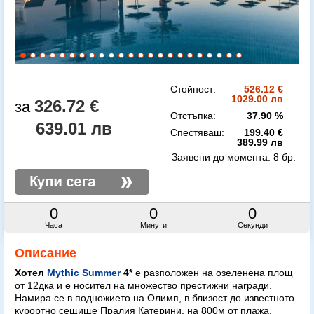
Стойност:
526.12 €
1029.00 лв
326.72 €
Отстъпка:
37.90 %
639.01 лв
Спестяваш:
199.40 €
389.99 лв
Заявени до момента:
8 бр.
0
0
0
Часа
Минути
Секунди
Описание
Хотел
Mythic Summer
4*
е разположен на озеленена площ
от 12дка и е носител на множество престижни награди.
Намира се в подножието на Олимп, в близост до известното
курортно сещище Пралия Катерини, на 800м от плажа.