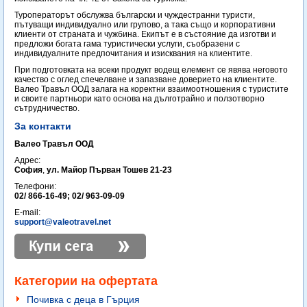
Туроператорът обслужва български и чуждестранни туристи,
пътуващи индивидуално или групово, а така също и корпоративни
клиенти от страната и чужбина. Екипът е в състояние да изготви и
предложи богата гама туристически услуги, съобразени с
индивидуалните предпочитания и изисквания на клиентите.
При подготовката на всеки продукт водещ елемент се явява неговото
качество с оглед спечелване и запазване доверието на клиентите.
Валео Травъл ООД залага на коректни взаимоотношения с туристите
и своите партньори като основа на дълготрайно и ползотворно
сътрудничество.
За контакти
Валео Травъл ООД
Адрес:
София
,
ул. Майор Първан Тошев 21-23
Телефони:
02/ 866-16-49; 02/ 963-09-09
E-mail:
support@valeotravel.net
Категории на офертата
Почивка с деца в Гърция