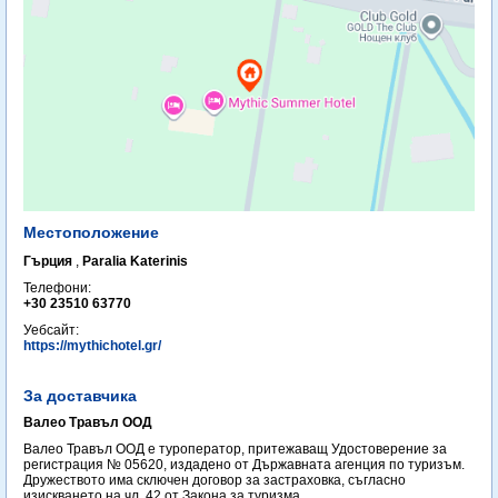
Местоположение
Гърция
,
Paralia Katerinis
Телефони:
+30 23510 63770
Уебсайт:
https://mythichotel.gr/
За доставчика
Валео Травъл ООД
Валео Травъл ООД е туроператор, притежаващ Удостоверение за
регистрация № 05620, издадено от Държавната агенция по туризъм.
Дружеството има сключен договор за застраховка, съгласно
изискването на чл. 42 от Закона за туризма.