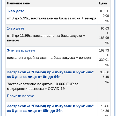
Наименование
Цена
1-во дете
0.00 €
0.00
от 0 до 5.99г., настаняване на база закуска + вечеря
лв.
1-во дете
96.63
€
от 6 до 11.99г., настаняване на база закуска +
188.99
вечеря
лв.
3-ти възрастен
168.73
€
настанен в двойна стая на база закуска + вечеря
330.01
лв.
Застраховка "Помощ при пътуване в чужбина"
3.30 €
за 6 дни за лице от 0г. до 64г.
6.45
лв.
Застрахователно покритие 10 000 EUR за
медицински разноски + COVID-19
Прочети повече
Застраховка "Помощ при пътуване в чужбина"
7.34 €
за 6 дни за лице от 65г. до 84г.
14.36
лв.