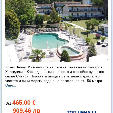
Хотел Jenny 3* се намира на първия ръкав на полуостров
Халкидики – Касандра, в живописното и спокойно курортно
селце Сивири. Плажната ивица в съчетание с кристално
чистите и сини морски води е на разстояние от 150 метра.
Още...
465.00 €
909.46 лв
ТОП ЦЕНА !!!