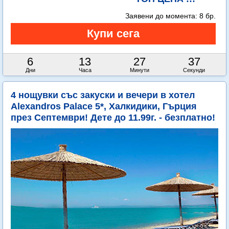
Заявени до момента:
8 бр.
6
13
27
36
Дни
Часа
Минути
Секунди
4 нощувки със закуски и вечери в хотел
Alexandros Palace 5*, Халкидики, Гърция
през Септември! Дете до 11.99г. - безплатно!