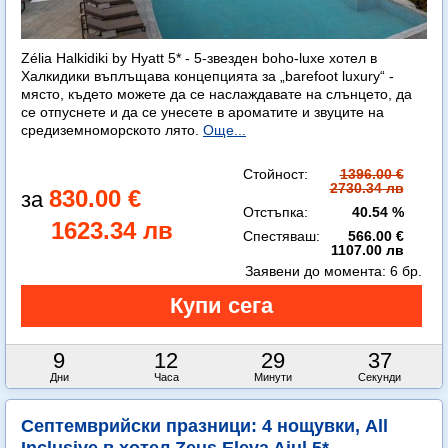
Zélia Halkidiki by Hyatt 5* - 5-звезден boho-luxe хотел в
Халкидики въплъщава концепцията за „barefoot luxury“ -
място, където можете да се наслаждавате на слънцето, да
се отпуснете и да се унесете в ароматите и звуците на
средиземноморското лято.
Още...
Стойност:
1396.00 €
2730.34 лв
830.00 €
Отстъпка:
40.54 %
1623.34 лв
Спестяваш:
566.00 €
1107.00 лв
Заявени до момента:
6 бр.
9
12
29
36
Дни
Часа
Минути
Секунди
Септемврийски празници: 4 нощувки, All