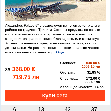
Alexandros Palace 5* e разположен на тучен зелен хълм в
района на градчето Трипити. Хотелът предлага на своите
гости елегантни стаи и апартаменти, както и няколко
заведения за хранене, които биха задоволили всеки вкус.
Хотелът разполага с прекрасен външен басейн, както и
детски такъв. На разположение на гостите са още частен
плаж, спа център и тенис корт.
Още...
Стойност:
540.00 €
1056.15 лв
368.00 €
Отстъпка:
31.85 %
719.75 лв
Спестяваш:
172.00 €
336.40 лв
Заявени до момента:
14 бр.
6
13
42
36