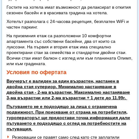
Гостите на хотела имат възможност да релаксират в откития
сезонен басейн и в красивата градина на хотела.
Хотелът разполага с 24-часова рецепция, безплатен WiFi и
частен паркинг.
На приземния етаж са разположени 10 комфортни
апартамента със собствени басейни, два от които са
луксозни. На първия и втория етаж има специално
проектирани стаи за семейства и стандартни двойни стаи.
Всички стаи имат балкон с изглед или към планината Олимп,
или към градината.
Условия по офертата
Ваучерът е валиден за един възрастен, настанен в
двойна стая супериор. Минимално настаняване в
двойна стая - 2-ма възрастни. Максимално настаняване
3-ма
възрастни или 2-ма възрастни + 1 дете до 11.99г.
Пътуването не е подходящо за лица с ограничена
подвижност. При поискване от страна на потребителя,
туроператорът ще предостави точна информация дали
пътуването е подходящо с оглед на потребностите на
пътуващия.
Резервации се правят само след като сте заплатили