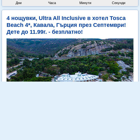
Дни
Часа
Минути
Секунди
4 нощувки, Ultra All Inclusive в хотел Tosca
Beach 4*, Кавала, Гърция през Септември!
Дете до 11.99г. - безплатно!
Tosca Beach е уютен 4 звезден хотел, разположен на самия
морски бряг сред зеленина и на метри от кристално чистите