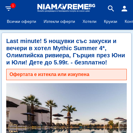
1
filter_list
search
person
Всички оферти
Изтекли оферти
Хотели
Круизи
Кон
Last minute! 5 нощувки със закуски и
вечери в хотел Mythic Summer 4*,
Олимпийска ривиера, Гърция през Юни
и Юли! Дете до 5.99г. - безплатно!
Офертата е изтекла или изкупена