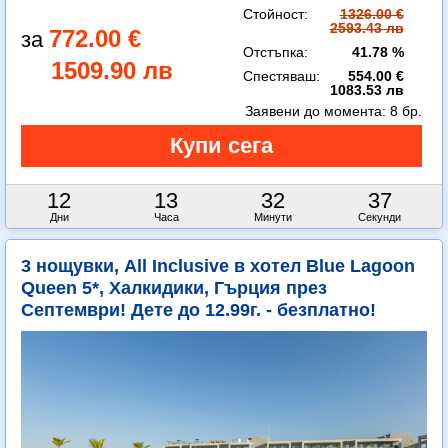
Стойност:
1326.00 €
2593.43 лв
772.00 €
Отстъпка:
41.78 %
1509.90 лв
Спестяваш:
554.00 €
1083.53 лв
Заявени до момента:
8 бр.
12
13
32
36
Дни
Часа
Минути
Секунди
3 нощувки, All Inclusive в хотел Blue Lagoon
Queen 5*, Халкидики, Гърция през
Септември! Дете до 12.99г. - безплатно!