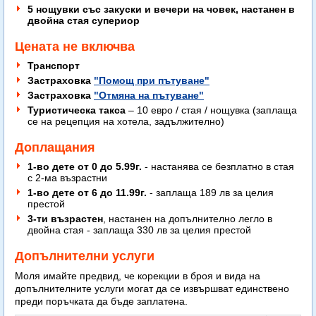
5 нощувки със закуски и вечери на човек, настанен в
двойна стая супериор
Цената не включва
Транспорт
Застраховка
"Помощ при пътуване"
Застраховка
"Отмяна на пътуване"
Туристическа такса
– 10 евро / стая / нощувка (заплаща
се на рецепция на хотела, задължително)
Доплащания
1-во дете от 0 до 5.99г.
- настанява се безплатно в стая
с 2-ма възрастни
1-во дете от 6 до 11.99г.
- заплаща 189 лв за целия
престой
3-ти възрастен
, настанен на допълнително легло в
двойна стая - заплаща 330 лв за целия престой
Допълнителни услуги
Моля имайте предвид, че корекции в броя и вида на
допълнителните услуги могат да се извършват единствено
преди поръчката да бъде заплатена.