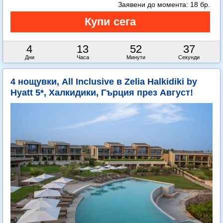
Заявени до момента:
18 бр.
4
13
52
36
Дни
Часа
Минути
Секунди
4 нощувки, All Inclusive в Zelia Halkidiki by
Hyatt 5*, Халкидики, Гърция през Август!