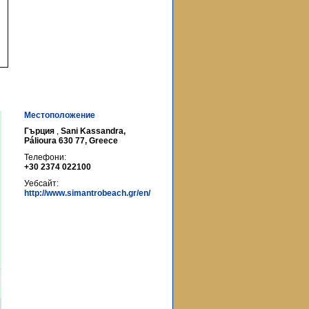
Местоположение
Гърция
,
Sani Kassandra,
Pálioura 630 77, Greece
Телефони:
+30 2374 022100
Уебсайт:
http://www.simantrobeach.gr/en/