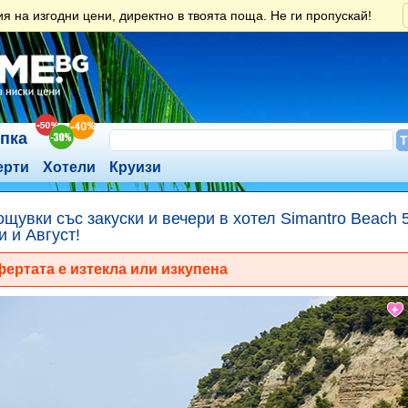
 на изгодни цени, директно в твоята поща. Не ги пропускай!
ъпка
ерти
Хотели
Круизи
ощувки със закуски и вечери в хотел Simantro Beach 
 и Август!
ертата е изтекла или изкупена