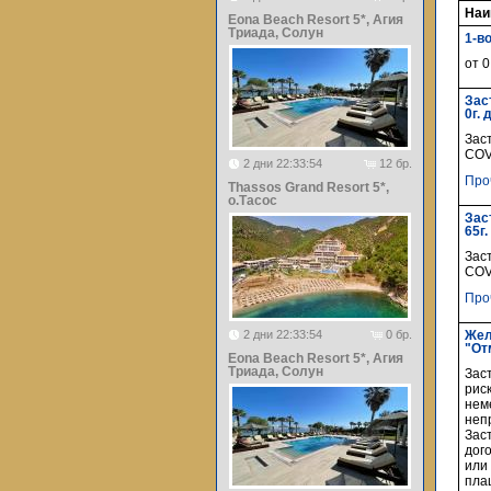
Наи
Eona Beach Resort 5*, Агия
Триада, Солун
1-в
от 0
Зас
0г. 
Зас
COV
2 дни 22:33:54
12 бр.
Про
Thassos Grand Resort 5*,
о.Тасос
Зас
65г.
Зас
COV
Про
2 дни 22:33:54
0 бр.
Жел
"От
Eona Beach Resort 5*, Агия
Триада, Солун
Зас
рис
нем
неп
Заст
дог
или
пла