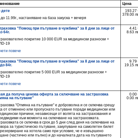
менование
Цена
о дете
193.27 
378.00 л
 до 11.99г., настаняване на база закуска + вечеря
траховка "Помощ при пътуване в чужбина" за 8 дни за лице от
4.41
до 64г.
8.63 л
трахователно покритие 10 000 EUR за медицински разноски +
ID-19
чети повече
траховка "Помощ при пътуване в чужбина" за 8 дни за лице от
9.79
 до 84г.
19.15 л
трахователно покритие 5 000 EUR за медицински разноски +
ID-19
чети повече
ая да получа ценова оферта за сключване на застраховка
0.00
мяна на пътуване"
0.00 л
траховка "Отмяна на пътуване" е доброволна и се сключва срещу
ка от отменено или пропуснато пътуване поради медицински или
едицински причини, независещи от волята на застрахования и
редвидими към момента на сключване на застраховката.
раховката се сключва в срок до 5 дни след деня на сключване на
овора за туристическо пътуване, закупуване на самолетен билет
 резервиране на хотела само при условие, че е извършено
щане (частично или пълно) и до началната дата на пътуването