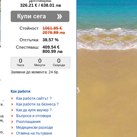
Доплащаш:
326.21 € / 638.01 лв
Стойност:
1061.95 €
2076.99 лв
Отстъпка:
38.57 %
Спестяваш:
409.54 €
800.99 лв
0
0
0
Часа
Минути
Секунди
Заявени до момента:
24 бр.
а
Как работи
Как работи сайтът ?
 -
Как работи за бизнеса ?
я.
Как да купя ваучер ?
Въпроси и отговори
на
к,
Разплащания
Медицински разходи
s,
Отмяна на пътуване