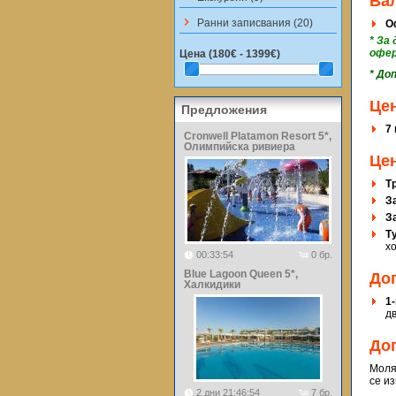
Ва
keyboard_arrow_right
Ранни записвания (20)
Оф
* За
офе
Цена (
180€ - 1399€
)
* До
Це
Предложения
7
Cronwell Platamon Resort 5*,
Олимпийска ривиера
Цен
Т
З
З
Т
х
00:33:54
0 бр.
Blue Lagoon Queen 5*,
До
Халкидики
1-
д
До
Моля
се и
2 дни 21:46:54
7 бр.