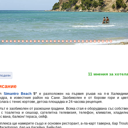
11 мнения за хотел
исание
ел
Simantro Beach
5*
е разположен на първия ръкав на п-в Халкидики
ндра, в известния район на Сани. Заобиколен е от борови гори и цвет
олага с тенис кортове, детска площадка и 24-часова рецепция.
лът е заобиколен от разкошни градини. Всяка стая е оборудвана със собстве
 с тоалетна и сешоар, сателитна телевизия, телефон, климатик, хладилни
с вана, балкон/ тераса, сейф.
мплекса ще намерите също и oсновен ресторант, а-ла-карт таверна, бар Troulo
Macedonian, бар на басейна, Бийч бар.