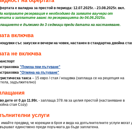
лидност на офертата
ертата е валидна за престой в периода: 12.07.2025г. - 23.08.2025г. вкл.
 да направите резервация е необходимо да заявите ваучери от
ртата
и заплатите аванс по резервацията
до 04.06.2025г
.
плащането е дължимо до 3 седмици преди датата на настаняване.
ната включва
 нощувки със закуски и вечери на човек, настанен в стандартна двойна ст
ата не включва
ранспорт
астраховка
"Помощ при пътуване"
астраховка
"Отмяна на пътуване"
уристическа такса
– 15 евро / стая / нощувка (заплаща се на рецепция на
отела, задължително)
плащания
во дете от 0 до 11.99г.
- заплаща 378 лв за целия престой (настаняване в
война стая Cozy)
пълнителни услуги
 имайте предвид, че корекции в броя и вида на допълнителните услуги могат 
звършват единствено преди поръчката да бъде заплатена.