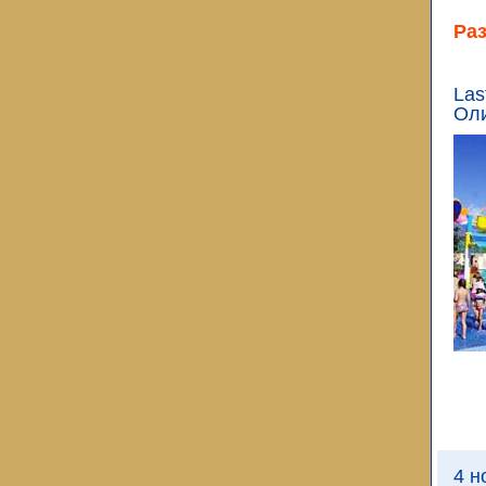
Ра
Las
Оли
4 н