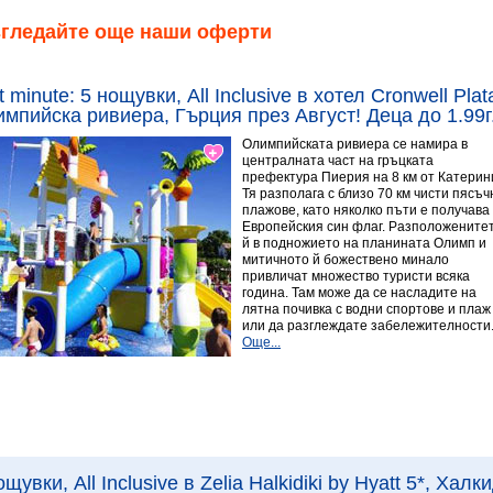
згледайте още наши оферти
t minute: 5 нощувки, All Inclusive в хотел Cronwell Pla
мпийска ривиера, Гърция през Август! Деца до 1.99г.
Олимпийската ривиера се намира в
централната част на гръцката
префектура Пиерия на 8 км от Катерин
Тя разполага с близо 70 км чисти пясъч
плажове, като няколко пъти е получава
Европейския син флаг. Разположените
й в подножието на планината Олимп и
митичното й божествено минало
привличат множество туристи всяка
година. Там може да се насладите на
лятна почивка с водни спортове и плаж
или да разглеждате забележителности
Още...
Виж повече
8.78 Превъзходен
ощувки, All Inclusive в Zelia Halkidiki by Hyatt 5*, Хал