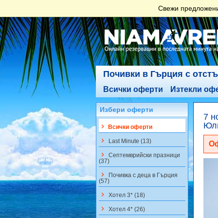
Свежи предложения
Почивки в Гърция с отст
Всички оферти
Изтекли оф
Избери оферти
7 н
Юли
keyboard_arrow_right
Всички оферти
keyboard_arrow_right
Last Minute (13)
Оф
keyboard_arrow_right
Септемврийски празници
(37)
keyboard_arrow_right
Почивка с деца в Гърция
(57)
keyboard_arrow_right
Хотел 3* (18)
keyboard_arrow_right
Хотел 4* (26)