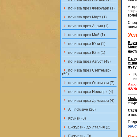
А пр
keyboard_arrow_right
почивка през Февруари (1)
закр
воле
keyboard_arrow_right
почивка през Март (1)
Спец
keyboard_arrow_right
почивка през Април (1)
аним
Ус
keyboard_arrow_right
почивка през Май (1)
Вауч
keyboard_arrow_right
почивка през Юни (1)
Мини
наст
keyboard_arrow_right
почивка през Юли (1)
Пъту
keyboard_arrow_right
почивка през Август (48)
стра
пъту
keyboard_arrow_right
почивка през Септември
(59)
Р
и
keyboard_arrow_right
почивка през Октомври (7)
Ако 
02/ 
keyboard_arrow_right
почивка през Ноември (4)
Меди
keyboard_arrow_right
почивка през Декември (4)
свър
keyboard_arrow_right
All Inclusive (26)
Пасп
е не
keyboard_arrow_right
Круизи (0)
Подр
рабо
keyboard_arrow_right
Екскурзии до Италия (2)
keyboard_arrow_right
Екскурзии (9)