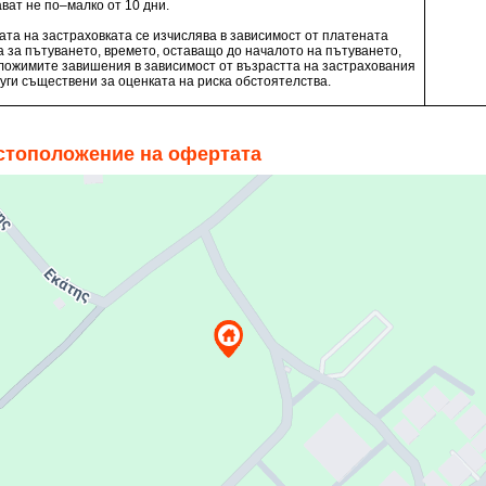
ват не по–малко от 10 дни.
ата на застраховката се изчислява в зависимост от платената
а за пътуването, времето, оставащо до началото на пътуването,
ложимите завишения в зависимост от възрастта на застрахования
руги съществени за оценката на риска обстоятелства.
стоположение на офертата