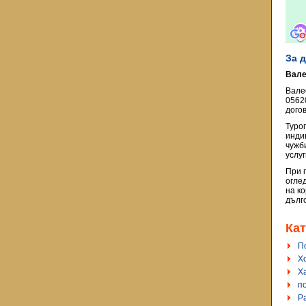
За 
Вале
Вале
0562
догов
Туро
инди
чужб
услу
При 
огле
на к
дълг
Кат
П
Х
Х
по
Р