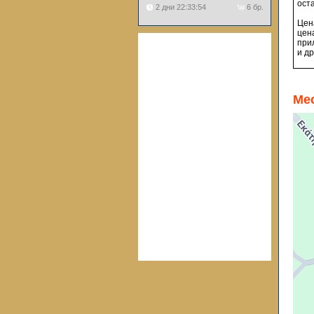
оста
2 дни 22:33:54
6 бр.
Цен
цен
при
и д
Ме