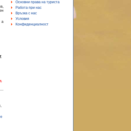
Основни права на туриста
а,
Работа при нас
ен
Връзка с нас
Условия
 а
Конфиденциалност
т
л.
,
те