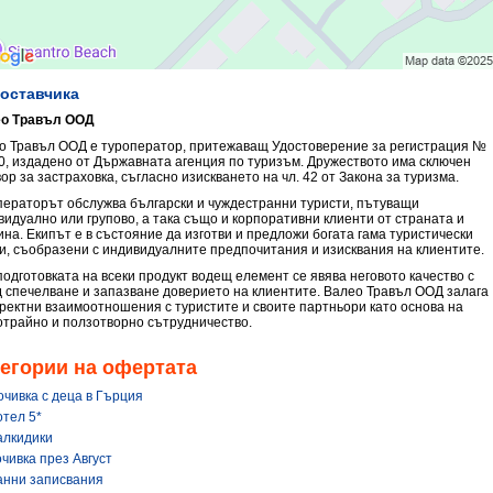
доставчика
о Травъл ООД
о Травъл ООД е туроператор, притежаващ Удостоверение за регистрация №
0, издадено от Държавната агенция по туризъм. Дружеството има сключен
ор за застраховка, съгласно изискването на чл. 42 от Закона за туризма.
ператорът обслужва български и чуждестранни туристи, пътуващи
видуално или групово, а така също и корпоративни клиенти от страната и
ина. Екипът е в състояние да изготви и предложи богата гама туристически
ги, съобразени с индивидуалните предпочитания и изисквания на клиентите.
подготовката на всеки продукт водещ елемент се явява неговото качество с
д спечелване и запазване доверието на клиентите. Валео Травъл ООД залага
оректни взаимоотношения с туристите и своите партньори като основа на
отрайно и ползотворно сътрудничество.
егории на офертата
очивка с деца в Гърция
отел 5*
алкидики
чивка през Август
анни записвания