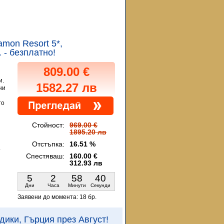
tamon Resort 5*,
 - безплатно!
809.00 €
и.
1582.27 лв
ни
то
Стойност:
969.00 €
1895.20 лв
Отстъпка:
16.51 %
.
Спестяваш:
160.00 €
312.93 лв
5
2
58
39
Дни
Часа
Минути
Секунди
Заявени до момента:
18 бр.
кидики, Гърция през Август!