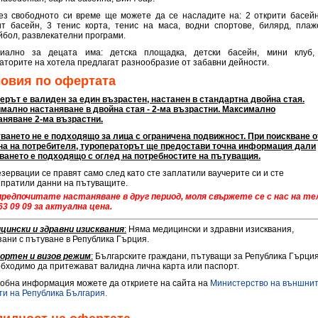
ез свободното си време ще можете да се нaсладите на: 2 открити басейн
ит басейн, 3 тенис корта, тенис на маса, водни спортове, билярд, плаж
йбол, развлекателни програми.
иално за децата има: детска площадка, детски басейн, мини клуб,
аторите на хотела предлагат разнообразие от забавни дейности.
ловия по офертата
ерът е валиден за един възрастен, настанен в стандартна двойна стая.
мално настаняване в двойна стая - 2-ма възрастни. Максимално
аняване 2-ма
възрастни.
ването не е подходящо за лица с ограничена подвижност. При поискване о
на на потребителя, туроператорът ще предостави точна информация дали
ването е подходящо с оглед на потребностите на пътуващия.
езервации се правят само след като сте заплатили ваучерите си и сте
зпратили данни на пътуващите.
предпочитате настаняване в друг период, моля свържете се с нас на те
963 09 09 за актуална цена.
цински и здравни изисквания
:
Няма медицински и здравни изисквания,
зани с пътуване в Република Гърция.
ортен и визов режим
:
Българските граждани, пътуващи за Република Гърция
обходимо да притежават
валидна лична карта или паспорт.
обна информация можете да откриете на сайта на
Министерство на външни
ти на Република България.