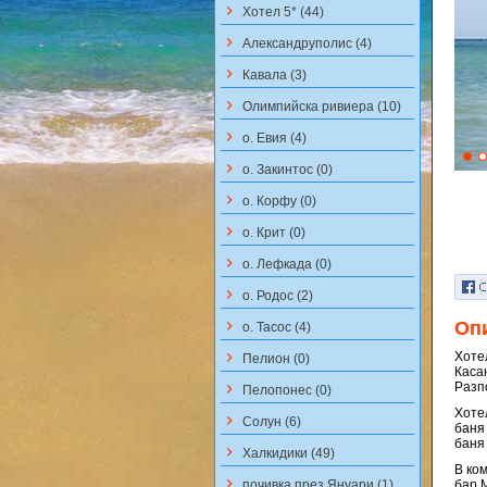
keyboard_arrow_right
Хотел 5* (44)
keyboard_arrow_right
Aлександруполис (4)
keyboard_arrow_right
Кавала (3)
keyboard_arrow_right
Олимпийска ривиера (10)
keyboard_arrow_right
о. Евия (4)
keyboard_arrow_right
о. Закинтос (0)
keyboard_arrow_right
о. Корфу (0)
keyboard_arrow_right
о. Крит (0)
keyboard_arrow_right
о. Лефкада (0)
keyboard_arrow_right
о. Родос (2)
keyboard_arrow_right
Оп
о. Тасос (4)
keyboard_arrow_right
Хот
Пелион (0)
Каса
Разп
keyboard_arrow_right
Пелопонес (0)
Хоте
keyboard_arrow_right
Солун (6)
баня
баня 
keyboard_arrow_right
Халкидики (49)
В ко
keyboard_arrow_right
почивка през Януари (1)
бар 