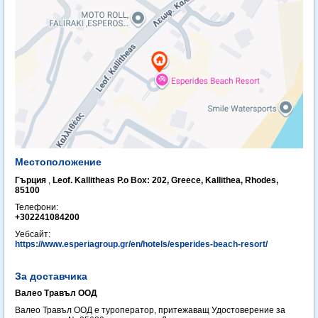
Местоположение
Гърция
,
Leof. Kallitheas P.o Box: 202, Greece, Kallithea, Rhodes,
85100
Телефони:
+302241084200
Уебсайт:
https://www.esperiagroup.gr/en/hotels/esperides-beach-resort/
За доставчика
Валео Травъл ООД
Валео Травъл ООД е туроператор, притежаващ Удостоверение за