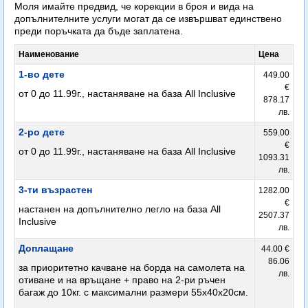
Моля имайте предвид, че корекции в броя и вида на
допълнителните услуги могат да се извършват единствено
преди поръчката да бъде заплатена.
Наименование
Цена
1-во дете
449.00
€
от 0 до 11.99г., настаняване на база All Inclusive
878.17
лв.
2-ро дете
559.00
€
от 0 до 11.99г., настаняване на база All Inclusive
1093.31
лв.
3-ти възрастен
1282.00
€
настанен на допълнително легло на база All
2507.37
Inclusive
лв.
Доплащане
44.00 €
86.06
за приоритетно качване на борда на самолета на
лв.
отиване и на връщане + право на 2-ри ръчен
багаж до 10кг. с максимални размери 55х40х20см.