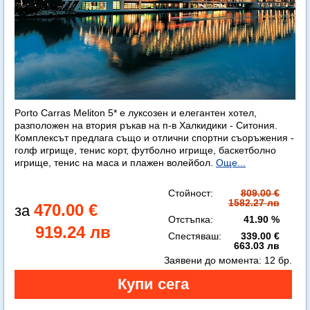
Porto Carras Meliton 5* е луксозен и елегантен хотел,
разположен на втория ръкав на п-в Халкидики - Ситония.
Комплексът предлага също и отлични спортни съоръжения -
голф игрище, тенис корт, футболно игрище, баскетболно
игрище, тенис на маса и плажен волейбол.
Още...
Стойност:
809.00 €
1582.27 лв
470.00 €
Отстъпка:
41.90 %
919.24 лв
Спестяваш:
339.00 €
663.03 лв
Заявени до момента:
12 бр.