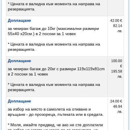
* Цената е валидна към момента на направа на
резервацията.
Доплащане
42.00 €
82.14
за чекиран багаж до 10кг (максимални размери
лв.
55х40 х20см.) в 2 посоки за 1 човек
* Цената е валидна към момента на направа на
резервацията.
Доплащане
100.00
€
за чекиран багаж до 20кг с размери 119х119х81cm
195.58
в 2 посоки за 1 човек
лв.
* Цената е валидна към момента на направа на
резервацията.
Доплащане
24.00 €
46.94
за избор на място в самолета на отиване и
лв.
връщане - до прозореца, пътеката или в средата.
* Моля, имайте предвид, че ако не сте доплатили