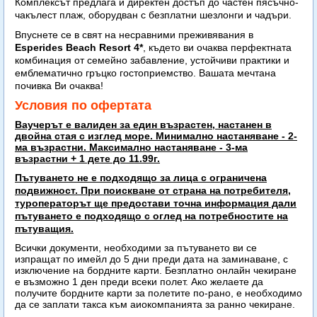
Комплексът предлага и директен достъп до частен пясъчно-
чакълест плаж, оборудван с безплатни шезлонги и чадъри.
Впуснете се в свят на несравними преживявания в
Esperides Beach Resort 4*
, където ви очаква перфектната
комбинация от семейно забавление, устойчиви практики и
емблематично гръцко гостоприемство. Вашата мечтана
почивка Ви очаква!
Условия по офертата
Ваучерът е валиден за един възрастен, настанен в
двойна стая с изглед море. Минимално настаняване - 2-
ма възрастни. Максимално настаняване - 3-ма
възрастни + 1 дете до 11.99г.
Пътуването не е подходящо за лица с ограничена
подвижност. При поискване от страна на потребителя,
туроператорът ще предостави точна информация дали
пътуването е подходящо с оглед на потребностите на
пътуващия.
Всички документи, необходими за пътуването ви се
изпращат по имейл до 5 дни преди дата на заминаване, с
изключение на бордните карти. Безплатно онлайн чекиране
е възможно 1 ден преди всеки полет. Ако желаете да
получите бордните карти за полетите по-рано, е необходимо
да се заплати такса към аиокомпанията за ранно чекиране.