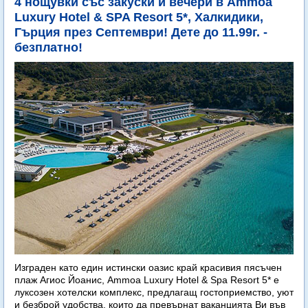
4 нощувки със закуски и вечери в Ammoa
Luxury Hotel & SPA Resort 5*, Халкидики,
Гърция през Септември! Дете до 11.99г. -
безплатно!
Изграден като един истински оазис край красивия пясъчен
плаж Агиос Йоанис, Ammoa Luxury Hotel & Spa Resort 5* е
луксозен хотелски комплекс, предлагащ гостоприемство, уют
и безброй удобства, които да превърнат ваканцията Ви във