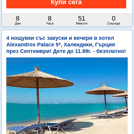
8
8
50
58
Дни
Часа
Минути
Секунди
4 нощувки със закуски и вечери в хотел
Alexandros Palace 5*, Халкидики, Гърция
през Септември! Дете до 11.99г. - безплатно!