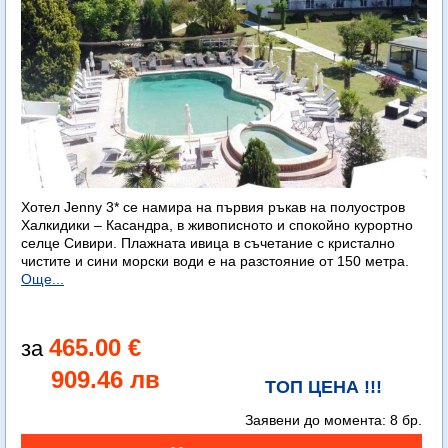
Хотел Jenny 3* се намира на първия ръкав на полуостров
Халкидики – Касандра, в живописното и спокойно курортно
селце Сивири. Плажната ивица в съчетание с кристално
чистите и сини морски води е на разстояние от 150 метра.
Още...
465.00 €
909.46 лв
ТОП ЦЕНА !!!
Заявени до момента:
8 бр.