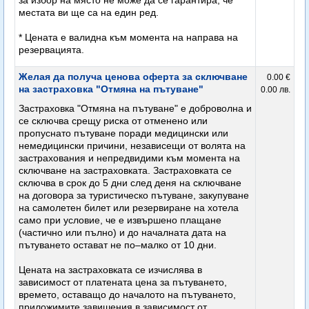
за избор на място не може да се гарантира, че
местата ви ще са на един ред.
* Цената е валидна към момента на направа на
резервацията.
Желая да получа ценова оферта за сключване
0.00 €
на застраховка "Отмяна на пътуване"
0.00 лв.
Застраховка "Отмяна на пътуване" е доброволна и
се сключва срещу риска от отменено или
пропуснато пътуване поради медицински или
немедицински причини, независещи от волята на
застрахования и непредвидими към момента на
сключване на застраховката. Застраховката се
сключва в срок до 5 дни след деня на сключване
на договора за туристическо пътуване, закупуване
на самолетен билет или резервиране на хотела
само при условие, че е извършено плащане
(частично или пълно) и до началната дата на
пътуването остават не по–малко от 10 дни.
Цената на застраховката се изчислява в
зависимост от платената цена за пътуването,
времето, оставащо до началото на пътуването,
приложимите завишения в зависимост от