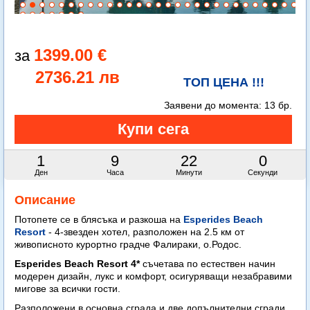
1399.00 €
2736.21 лв
ТОП ЦЕНА !!!
Заявени до момента:
13 бр.
1
9
21
58
Ден
Часа
Минути
Секунди
Описание
Потопете се в блясъка и разкоша на
Esperides Beach
Resort
- 4-звезден хотел, разположен на 2.5 км от
живописното курортно градче Фалираки, о.Родос.
Esperides Beach Resort 4*
съчетава по естествен начин
модерен дизайн, лукс и комфорт, осигуряващи незабравими
мигове за всички гости.
Разположени в основна сграда и две допълнителни сгради,