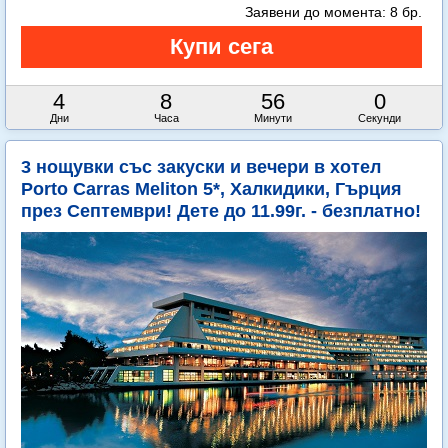
Заявени до момента:
8 бр.
4
8
55
58
Дни
Часа
Минути
Секунди
3 нощувки със закуски и вечери в хотел
Porto Carras Meliton 5*, Халкидики, Гърция
през Септември! Дете до 11.99г. - безплатно!