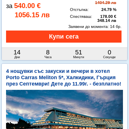
1404.29 лв
540.00 €
Отстъпка:
24.79 %
1056.15 лв
Спестяваш:
178.00 €
348.14 лв
Заявени до момента:
14 бр.
14
8
50
58
Дни
Часа
Минути
Секунди
4 нощувки със закуски и вечери в хотел
Porto Carras Meliton 5*, Халкидики, Гърция
през Септември! Дете до 11.99г. - безплатно!