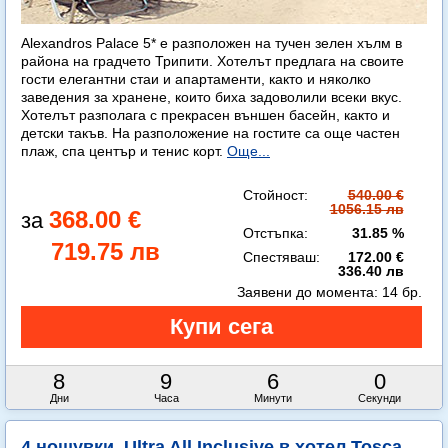
Alexandros Palace 5* e разположен на тучен зелен хълм в
района на градчето Трипити. Хотелът предлага на своите
гости елегантни стаи и апартаменти, както и няколко
заведения за хранене, които биха задоволили всеки вкус.
Хотелът разполага с прекрасен външен басейн, както и
детски такъв. На разположение на гостите са още частен
плаж, спа център и тенис корт.
Още...
Стойност:
540.00 €
1056.15 лв
368.00 €
Отстъпка:
31.85 %
719.75 лв
Спестяваш:
172.00 €
336.40 лв
Заявени до момента:
14 бр.
8
9
5
58
Дни
Часа
Минути
Секунди
4 нощувки, Ultra All Inclusive в хотел Tosca