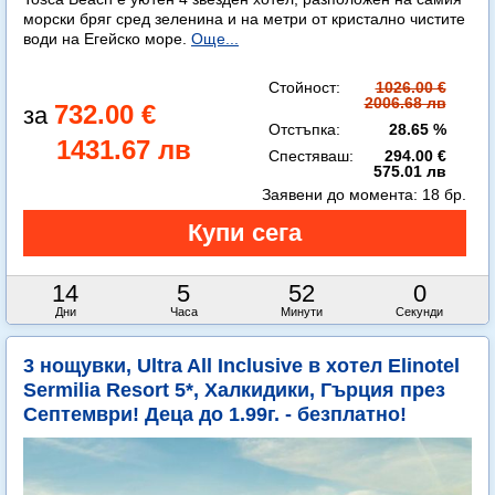
морски бряг сред зеленина и на метри от кристално чистите
води на Егейско море.
Още...
Стойност:
1026.00 €
2006.68 лв
732.00 €
Отстъпка:
28.65 %
1431.67 лв
Спестяваш:
294.00 €
575.01 лв
Заявени до момента:
18 бр.
14
5
51
58
Дни
Часа
Минути
Секунди
3 нощувки, Ultra All Inclusive в хотел Elinotel
Sermilia Resort 5*, Халкидики, Гърция през
Септември! Деца до 1.99г. - безплатно!