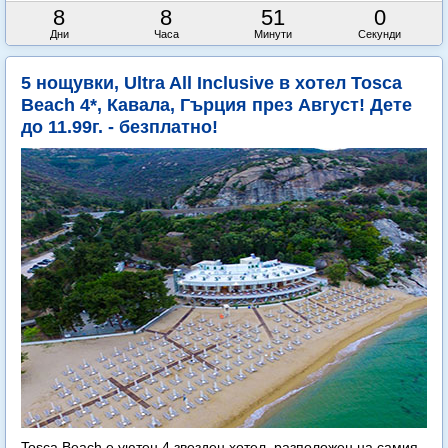
8
8
50
58
Дни
Часа
Минути
Секунди
5 нощувки, Ultra All Inclusive в хотел Tosca
Beach 4*, Кавала, Гърция през Август! Дете
до 11.99г. - безплатно!
Tosca Beach е уютен 4 звезден хотел, разположен на самия