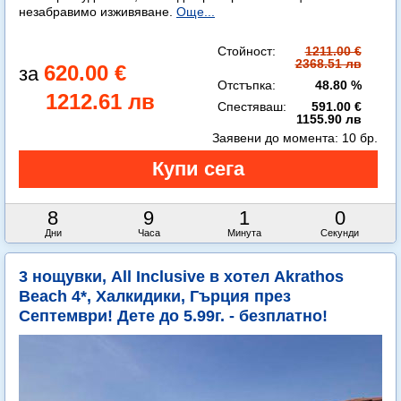
незабравимо изживяване.
Още...
Стойност:
1211.00 €
2368.51 лв
620.00 €
Отстъпка:
48.80 %
1212.61 лв
Спестяваш:
591.00 €
1155.90 лв
Заявени до момента:
10 бр.
8
9
0
58
Дни
Часа
Минути
Секунди
3 нощувки, All Inclusive в хотел Akrathos
Beach 4*, Халкидики, Гърция през
Септември! Дете до 5.99г. - безплатно!