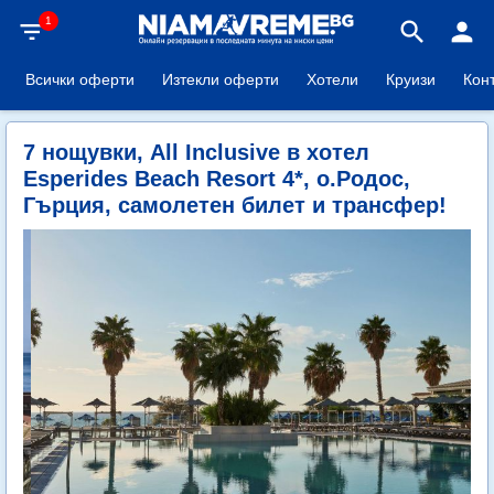
1
filter_list
search
person
Всички оферти
Изтекли оферти
Хотели
Круизи
Кон
7 нощувки, All Inclusive в хотел
Esperides Beach Resort 4*, о.Родос,
Гърция, самолетен билет и трансфер!