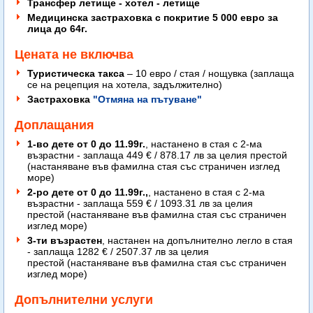
Трансфер летище - хотел - летище
Медицинска застраховка с покритие 5 000 евро за
лица до 64г.
Цената не включва
Туристическа такса
– 10 евро / стая / нощувка (заплаща
се на рецепция на хотела, задължително)
Застраховка
"Отмяна на пътуване"
Доплащания
1-во дете от 0 до 11.99г.
, настанено в стая с 2-ма
възрастни - заплаща 449 € / 878.17 лв за целия престой
(настаняване във фамилна стая със страничен изглед
море)
2-ро дете от 0 до 11.99г.,
, настанено в стая с 2-ма
възрастни - заплаща 559 € / 1093.31 лв за целия
престой (настаняване във фамилна стая със страничен
изглед море)
3-ти възрастен
, настанен на допълнително легло в стая
- заплаща 1282 € / 2507.37 лв за целия
престой (настаняване във фамилна стая със страничен
изглед море)
Допълнителни услуги