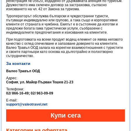
регистрация № 05620, издадено от Държавната агенция по туризъм.
Дружеството има сключен договор за застраховка, съгласно
изискването на чл. 42 от Закона за туризма.
Туроператорът обслужва български и чуждестранни туристи,
пътуващи индивидуално или групово, а така също и корпоративни
клиенти от страната и чужбина. Екипът е в състояние да изготви и
предложи богата гама туристически услуги, съобразени с
индивидуалните предпочитания и изисквания на клиентите.
При подготовката на всеки продукт водещ елемент се явява неговото
качество с оглед спечелване и запазване доверието на клиентите.
Валео Травъл ООД залага на коректни взаимоотношения с туристите
и своите партньори като основа на дълготрайно и ползотворно
сътрудничество.
За контакти
Валео Травъл ООД
Адрес:
София
,
ул. Майор Първан Тошев 21-23
Телефони:
02/ 866-16-49; 02/ 963-09-09
E-mail:
support@valeotravel.net
Категории на офертата