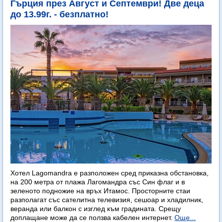
Гърция през Август и Септември! Две деца
до 13.99г. - безплатно!
Хотел Lagomandra е разположен сред приказна обстановка,
на 200 метра от плажа Лагомандра със Син флаг и в
зеленото подножие на връх Итамос. Просторните стаи
разполагат със сателитна телевизия, сешоар и хладилник,
веранда или балкон с изглед към градината. Срещу
доплащане може да се ползва кабелен интернет.
Още...