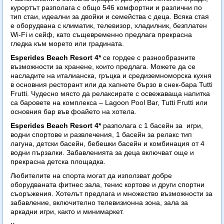
курортът разполага с общо 546 комфортни и различни по
тип стаи, идеални за двойки и семейства с деца. Всяка стая
е оборудвана с климатик, телевизор, хладилник, безплатен
Wi-Fi и сейф, като същевременно предлага прекрасна
гледка към морето или градината.
Esperides Beach Resort 4*
се гордее с разнообразните
възможности за хранене, които предлага. Можете да се
насладите на италианска, гръцка и средиземноморска кухня
в основния ресторант или да хапнете бързо в снек-бара Tutti
Frutti. Чудесно място да релаксирате с освежаваща напитка
са баровете на комплекса – Lagoon Pool Bar, Tutti Frutti или
основния бар във фоайето на хотела.
Esperides Beach Resort 4*
разполага с 1 басейн за игри,
водни спортове и развлечения, 1 басейн за релакс тип
лагуна, детски басейн, бебешки басейн и комбинация от 4
водни пързалки. Забавленията за деца включват още и
прекрасна детска площадка.
Любителите на спорта могат да използват добре
оборудваната фитнес зала, тенис кортове и други спортни
съоръжения. Хотелът предлага и множество възможности за
забавление, включително телевизионна зона, зала за
аркадни игри, както и минимаркет.