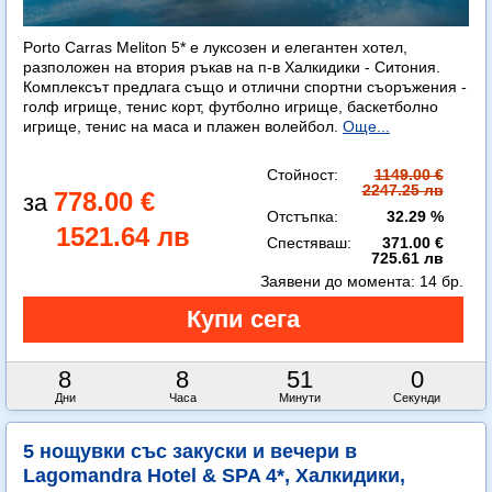
Porto Carras Meliton 5* е луксозен и елегантен хотел,
разположен на втория ръкав на п-в Халкидики - Ситония.
Комплексът предлага също и отлични спортни съоръжения -
голф игрище, тенис корт, футболно игрище, баскетболно
игрище, тенис на маса и плажен волейбол.
Още...
Стойност:
1149.00 €
2247.25 лв
778.00 €
Отстъпка:
32.29 %
1521.64 лв
Спестяваш:
371.00 €
725.61 лв
Заявени до момента:
14 бр.
8
8
50
58
Дни
Часа
Минути
Секунди
5 нощувки със закуски и вечери в
Lagomandra Hotel & SPA 4*, Халкидики,