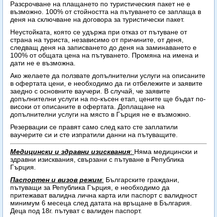
Разсрочване на плащането по туристическия пакет не е
възможно. 100% от стойността на пътуването се заплаща в
деня на сключване на договора за туристически пакет.
Неустойката, която се удържа при отказ от пътуване от
страна на туриста, независимо от причините, от деня,
следващ деня на записването до деня на заминаването е
100% от общата цена на пътуването. Промяна на имена и
дати не е възможна.
Ако желаете да ползвате допълнителни услуги на описаните
в офертата цени, е необходимо да ги отбележите и заявите
заедно с основните ваучери. В случай, че заявите
допълнителни услуги на по-късен етап, цените ще бъдат по-
високи от описаните в офертата. Доплащане на
допълнителни услуги на място в Гърция не е възможно.
Резервации се правят само след като сте заплатили
ваучерите си и сте изпратили данни на пътуващите.
Медицински и здравни изисквания
:
Няма медицински и
здравни изисквания, свързани с пътуване в Република
Гърция.
Паспортен и визов режим
:
Българските граждани,
пътуващи за Република Гърция, е необходимо да
притежават валидна лична карта или
паспорт с валидност
минимум 6 месеца след датата на връщане в България.
Деца под 18г. пътуват с валиден паспорт.