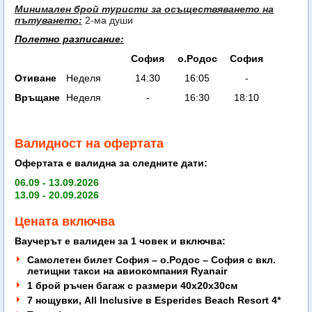
Минимален брой туристи за осъществяването на
пътуването:
2-ма души
Полетно разписание:
София
о.Родос
София
Отиване
Неделя
14:30
16:05
-
Връщане
Неделя
-
16:30
18:10
Валидност на офертата
Офертата е валидна за следните дати:
06.09 - 13.09.2026
13.09 - 20.09.2026
Цената включва
Ваучерът е валиден за 1 човек и включва:
Самолетен билет София – о.Родос – София с вкл.
летищни такси на авиокомпания Ryanаir
1 брой ръчен багаж с размери 40х20х30см
7 нощувки, All Inclusive в Esperides Beach Resort 4*