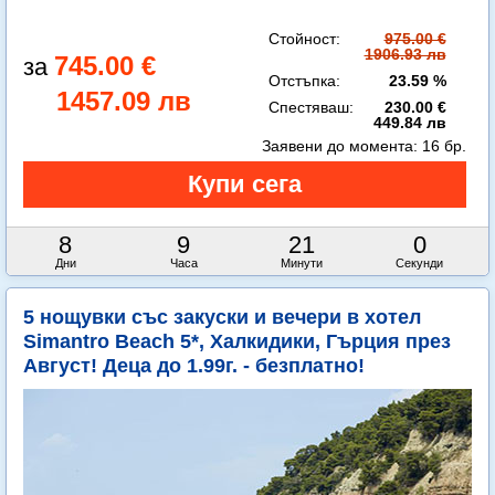
Стойност:
975.00 €
1906.93 лв
745.00 €
Отстъпка:
23.59 %
1457.09 лв
Спестяваш:
230.00 €
449.84 лв
Заявени до момента:
16 бр.
8
9
20
58
Дни
Часа
Минути
Секунди
5 нощувки със закуски и вечери в хотел
Simantro Beach 5*, Халкидики, Гърция през
Август! Деца до 1.99г. - безплатно!