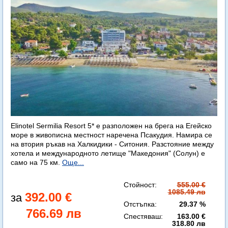
Elinotel Sermilia Resort 5* е разположен на брега на Егейско
море в живописна местност наречена Псакудия. Намира се
на втория ръкав на Халкидики - Ситония. Разстояние между
хотела и международното летище "Македония" (Солун) е
само на 75 км.
Още...
Стойност:
555.00 €
1085.49 лв
392.00 €
Отстъпка:
29.37 %
766.69 лв
Спестяваш:
163.00 €
318.80 лв