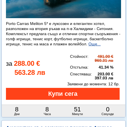
Porto Carras Meliton 5* е луксозен и елегантен хотел,
разположен на втория ръкав на п-в Халкидики - Ситония.
Комплексът предлага също и отлични спортни съоръжения -
голф игрище, тенис корт, футболно игрище, баскетболно
игрище, тенис на маса и плажен волейбол.
Още...
Стойност:
491.00 €
960.31 лв
288.00 €
Отстъпка:
41.34 %
563.28 лв
Спестяваш:
203.00 €
397.03 лв
Заявени до момента:
12 бр.
8
8
50
58
Дни
Часа
Минути
Секунди