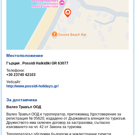
Местоположение
Гърция
,
Possidi Halkidiki GR 63077
Телефони:
+30 23740 42103
Уебсайт:
http://www.possidi-holidays.gr/
За доставчика
Валео Травъл ООД
Валео Травъл ООД е туроператор, притежаващ Удостоверение за
регистрация № 05620, издадено от Държавната агенция по туризъм.
Дружеството има сключен договор за застраховка, съгласно
изискването на чл. 42 от Закона за туризма.
Туроператорът обслужва български и чуждестранни туристи,