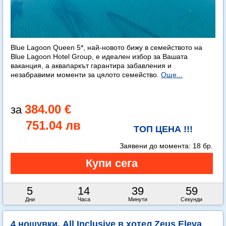
Blue Lagoon Queen 5*, най-новото бижу в семейството на
Blue Lagoon Hotel Group, е идеален избор за Вашата
ваканция, а аквапаркът гарантира забавления и
незабравими моменти за цялото семейство.
Още...
384.00 €
751.04 лв
ТОП ЦЕНА !!!
Заявени до момента:
18 бр.
5
14
39
58
Дни
Часа
Минути
Секунди
4 нощувки, All Inclusive в хотел Zeus Eleva