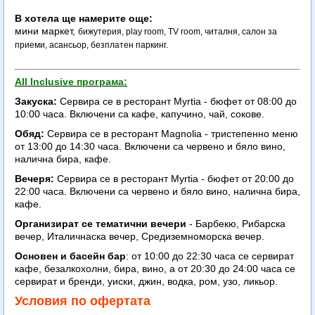
В хотела ще намерите още:
мини маркет,
бижутерия,
play room,
TV room,
читалня,
салон за
приеми,
асансьор,
безплатен паркинг.
All Inclusive програма:
Закуска:
Сервира се в ресторант Myrtia - бюфет от 08:00 до
10:00 часа. Включени са кафе, капучино, чай, сокове.
Обяд:
Сервира се в ресторант Magnolia - тристепенно меню
от 13:00 до 14:30 часа. Включени са червено и бяло вино,
налична бира, кафе.
Вечеря:
Сервира се в ресторант Myrtia - бюфет от 20:00 до
22:00 часа. Включени са червено и бяло вино, налична бира,
кафе.
Организират се тематични вечери
- Барбекю, Рибарска
вечер, Италичнаска вечер, Средиземноморска вечер.
Основен и басейн бар
: от 10:00 до 22:30 часа се сервират
кафе, безалкохолни, бира, вино, а от 20:30 до 24:00 часа се
сервират и бренди, уиски, джин, водка, ром, узо, ликьор.
Условия по офертата