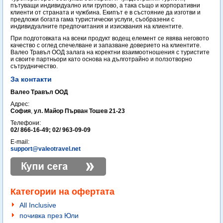
пътуващи индивидуално или групово, а така също и корпоративни
клиенти от страната и чужбина. Екипът е в състояние да изготви и
предложи богата гама туристически услуги, съобразени с
индивидуалните предпочитания и изисквания на клиентите.
При подготовката на всеки продукт водещ елемент се явява неговото
качество с оглед спечелване и запазване доверието на клиентите.
Валео Травъл ООД залага на коректни взаимоотношения с туристите
и своите партньори като основа на дълготрайно и ползотворно
сътрудничество.
За контакти
Валео Травъл ООД
Адрес:
София
,
ул. Майор Първан Тошев 21-23
Телефони:
02/ 866-16-49; 02/ 963-09-09
E-mail:
support@valeotravel.net
Категории на офертата
All Inclusive
почивка през Юли