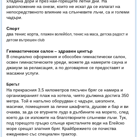
хладина дори и през най-горещите летни дни. На
разположение на онези, които не искат да се излагат на
непосредственото влияние на слънчевите лъчи, са и големи
чадъри.
Спорт
два тенис корта,
плажен волейбол,
тенис на маса,
детска радост и
детски вътрешен club
Гимнастически салон – здравен център
В специално оформения и обособен гимнастически салон,
освен гимнастическите уреди, можете да намерите сауна и
джакузи за релаксация, а по договаряне се предоставят и
масажни услуги.
Брегът
На прекрасния 3,5 километров пясъчен бряг се намира и
организираният плаж на хотела, чиято дължина достига 350
метра. Той е напълно оборудван с чадъри, шезлонги,
масички, помещения за лични шкафчета, душове и бар и ви
очаква, за да се втурнете лудо в дълбините на морето, след
което да се изложите на благотворните слънчеви лъчи. Тук,
под горещото гръцко слънце кристалните води на Егейско
море срещат златния бряг. Крайбрежието се почиства
ежедневно със специален трактор.