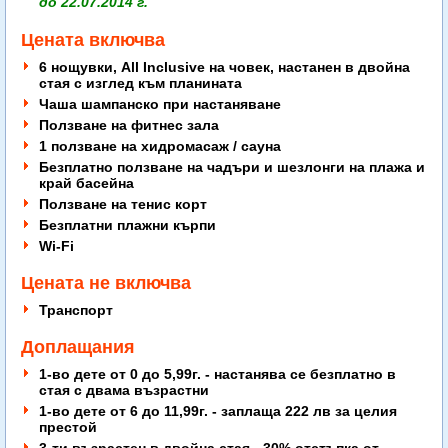
до 22.07.2014 г.
Цената включва
6 нощувки, All Inclusive на човек, настанен в двойна
стая с изглед към планината
Чаша шампанско при настаняване
Ползване на фитнес зала
1 ползване на хидромасаж / сауна
Безплатно ползване на чадъри и шезлонги на плажа и
край басейна
Ползване на тенис корт
Безплатни плажни кърпи
Wi-Fi
Цената не включва
Транспорт
Доплащания
1-во дете от 0 до 5,99г. - настанява се безплатно в
стая с двама възрастни
1-во дете от 6 до 11,99г. - заплаща 222 лв за целия
престой