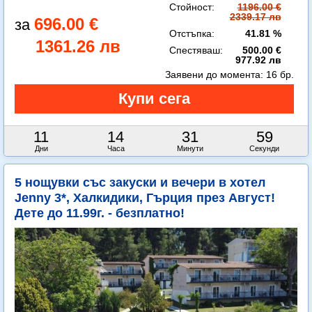
Стойност:
1196.00 €
2339.17 лв
696.00 €
Отстъпка:
41.81 %
1361.26 лв
Спестяваш:
500.00 €
977.92 лв
Заявени до момента:
16 бр.
11
14
31
58
Дни
Часа
Минути
Секунди
5 нощувки със закуски и вечери в хотел
Jenny 3*, Халкидики, Гърция през Август!
Дете до 11.99г. - безплатно!