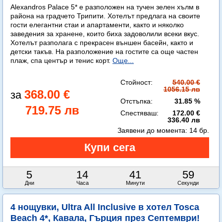
Alexandros Palace 5* e разположен на тучен зелен хълм в
района на градчето Трипити. Хотелът предлага на своите
гости елегантни стаи и апартаменти, както и няколко
заведения за хранене, които биха задоволили всеки вкус.
Хотелът разполага с прекрасен външен басейн, както и
детски такъв. На разположение на гостите са още частен
плаж, спа център и тенис корт.
Още...
Стойност:
540.00 €
1056.15 лв
368.00 €
Отстъпка:
31.85 %
719.75 лв
Спестяваш:
172.00 €
336.40 лв
Заявени до момента:
14 бр.
5
14
41
58
Дни
Часа
Минути
Секунди
4 нощувки, Ultra All Inclusive в хотел Tosca
Beach 4*, Кавала, Гърция през Септември!