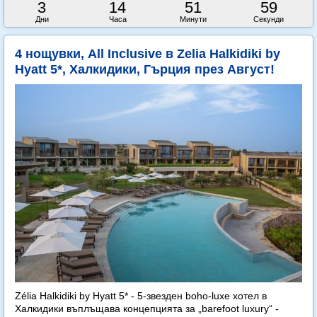
3
14
51
58
Дни
Часа
Минути
Секунди
4 нощувки, All Inclusive в Zelia Halkidiki by
Hyatt 5*, Халкидики, Гърция през Август!
Zélia Halkidiki by Hyatt 5* - 5-звезден boho-luxe хотел в
Халкидики въплъщава концепцията за „barefoot luxury“ -