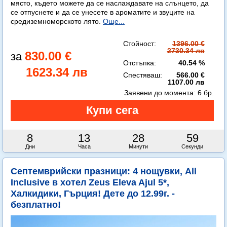
място, където можете да се наслаждавате на слънцето, да
се отпуснете и да се унесете в ароматите и звуците на
средиземноморското лято.
Още...
Стойност:
1396.00 €
2730.34 лв
830.00 €
Отстъпка:
40.54 %
1623.34 лв
Спестяваш:
566.00 €
1107.00 лв
Заявени до момента:
6 бр.
8
13
28
58
Дни
Часа
Минути
Секунди
Септемврийски празници: 4 нощувки, All
Inclusive в хотел Zeus Eleva Ajul 5*,
Халкидики, Гърция! Дете до 12.99г. -
безплатно!