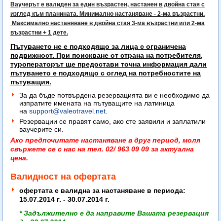
Ваучерът е валиден за един възрастен, настанен в двойна стая с
изглед към планината. Минимално настаняване - 2-ма възрастни.
Максимално настаняване в двойна стая 3-ма възрастни или 2-ма
възрастни + 1 дете.
Пътуването не е подходящо за лица с ограничена
подвижност. При поискване от страна на потребителя,
туроператорът ще предостави точна информация дали
пътуването е подходящо с оглед на потребностите на
пътуващия.
За да бъде потвърдена резервацията ви е необходимо да
изпратите имената на пътуващите на латиница
на
support@valeotravel.net
.
Резервации се правят само, ако сте заявили и заплатили
ваучерите си.
Ако предпочитате настаняване в друг период, моля
свържете се с нас на тел. 02/ 963 09 09 за актуална
цена.
Валидност на офертата
офертата е валидна за настаняване в периода:
15.07.2014 г. - 30.07.2014 г.
* Задължително е да направите Вашата резервация