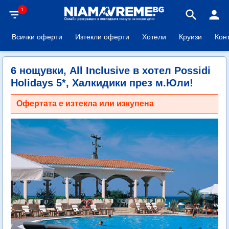
1
filter_list
search
person
Всички оферти
Изтекли оферти
Хотели
Круизи
Кон
6 нощувки, All Inclusive в хотел Possidi
Holidays 5*, Халкидики през м.Юли!
Офертата е изтекла или изкупена