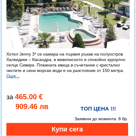
Хотел Jenny 3* се намира на първия ръкав на полуостров
Халкидики – Касандра, в живописното и спокойно курортно
селце Сивири. Плажната ивица в съчетание с кристално
чистите и сини морски води е на разстояние от 150 метра.
Още...
465.00 €
909.46 лв
ТОП ЦЕНА !!!
Заявени до момента:
8 бр.