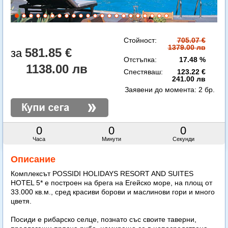
Стойност:
705.07 €
1379.00 лв
581.85 €
Отстъпка:
17.48 %
1138.00 лв
Спестяваш:
123.22 €
241.00 лв
Заявени до момента:
2 бр.
0
0
0
Часа
Минути
Секунди
Описание
Комплексът POSSIDI HOLIDAYS RESORT AND SUITES
HOTEL 5* е построен на брега на Егейско море, на площ от
33.000 кв.м., сред красиви борови и маслинови гори и много
цветя.
Посиди е рибарско селце, познато със своите таверни,