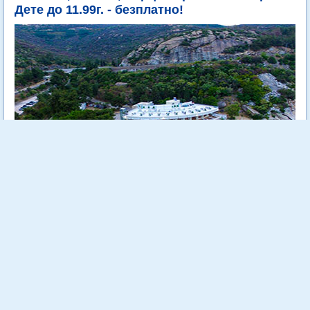
Дете до 11.99г. - безплатно!
Tosca Beach е уютен 4 звезден хотел, разположен на самия
морски бряг сред зеленина и на метри от кристално чистите
води на Егейско море.
Още...
Стойност:
718.00 €
1404.29 лв
540.00 €