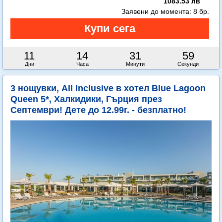
1083.53 лв
Заявени до момента:
8 бр.
11
14
31
58
Дни
Часа
Минути
Секунди
3 нощувки, All Inclusive в хотел Blue Lagoon
Queen 5*, Халкидики, Гърция през
Септември! Дете до 12.99г. - безплатно!