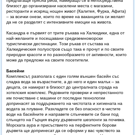
предлагащи прясна риба, намиращо се в непосредствена
близост до организирани населени места с магазини,
ресторанти и искрящ нощен живот (Калитея, Фурка, Афита)
– за всички онези, които по време на ваканцията си желаят
да не се разделят с интензивните емоции на живота.
Касандра е първият от трите ръкава на Халкидики, една от
най-желаните и посещавани средиземноморски
туристически дестинации. Този ръкав от състава на
Халкидическия полуостров също така е прочут и по своите
природни красоти и по разнообразието от активности, които
може да предложи на своите посетители.
Басейни
Комплексът, разполага с един голям външен басейн със
сладка вода за възрастните, а до него и един малък – за
децата, се намират в близост до централната сграда на
хотелския комплекс. Редовните проверки и непрестанното
им почистване с машини от последни технологии
допринасят за поддържането на чистотата и хигиената на
водата за плуване. Разхладете се без опасност в чистите
води на басейните и направете слънчевите си бани под
слънцето на Гърция върху дървените шезлонги за почивка.
Морската аура и присъствието на перфектните борови
дървета ще допринесат да се оформи у вас чувството за