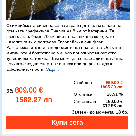
Олимпийската ривиера се намира в централната част на
гръцката префектура Пиерия на 8 км от Катерини. Тя
разполага с близо 70 км чисти пясъчни плажове, като
няколко пъти е получава Европейския син флаг.
Разположенитето й в подножието на планината Олимп и
митичното й божествено минало привличат множество
туристи всяка година. Там може да се насладите на лятна
почивка с водни спортове и плаж или да разглеждате
забележителности.
Още...
Стойност:
969.00 €
1895.20 лв
809.00 €
Отстъпка:
16.51 %
1582.27 лв
Спестяваш:
160.00 €
312.93 лв
Заявени до момента:
18 бр.