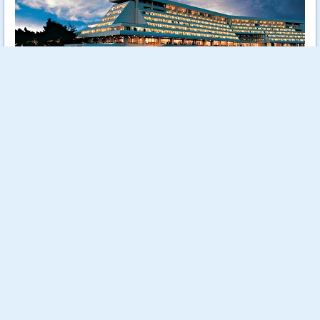
Porto Carras Meliton 5* е луксозен и елегантен хотел,
разположен на втория ръкав на п-в Халкидики - Ситония.
Комплексът предлага също и отлични спортни съоръжения -
голф игрище, тенис корт, футболно игрище, баскетболно
игрище, тенис на маса и плажен волейбол.
Още...
Стойност:
491.00 €
960.31 лв
288.00 €
Отстъпка:
41.34 %
563.28 лв
Спестяваш:
203.00 €
397.03 лв
Заявени до момента:
12 бр.