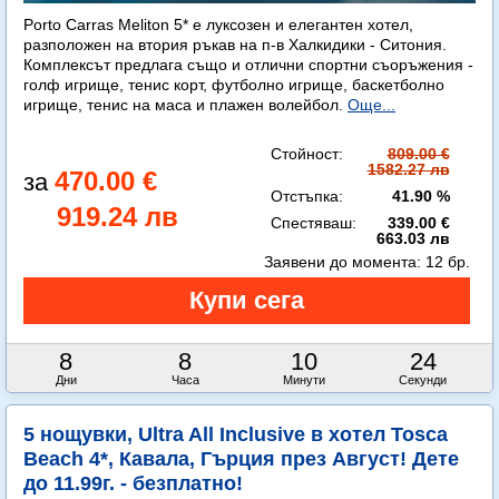
Porto Carras Meliton 5* е луксозен и елегантен хотел,
разположен на втория ръкав на п-в Халкидики - Ситония.
Комплексът предлага също и отлични спортни съоръжения -
голф игрище, тенис корт, футболно игрище, баскетболно
игрище, тенис на маса и плажен волейбол.
Още...
Стойност:
809.00 €
1582.27 лв
470.00 €
Отстъпка:
41.90 %
919.24 лв
Спестяваш:
339.00 €
663.03 лв
Заявени до момента:
12 бр.
8
8
10
23
Дни
Часа
Минути
Секунди
5 нощувки, Ultra All Inclusive в хотел Tosca
Beach 4*, Кавала, Гърция през Август! Дете
до 11.99г. - безплатно!