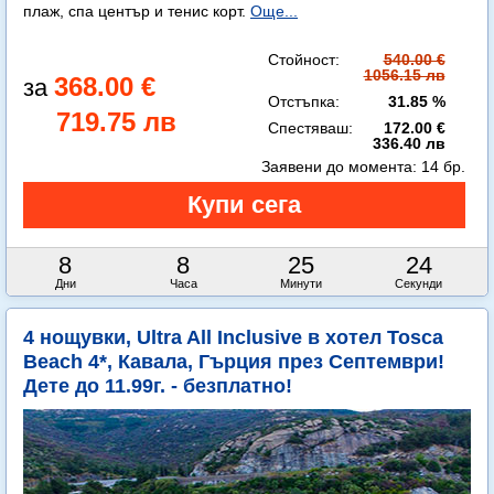
плаж, спа център и тенис корт.
Още...
Стойност:
540.00 €
1056.15 лв
368.00 €
Отстъпка:
31.85 %
719.75 лв
Спестяваш:
172.00 €
336.40 лв
Заявени до момента:
14 бр.
8
8
25
23
Дни
Часа
Минути
Секунди
4 нощувки, Ultra All Inclusive в хотел Tosca
Beach 4*, Кавала, Гърция през Септември!
Дете до 11.99г. - безплатно!