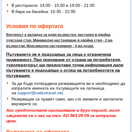
В ресторанта: 14:00 - 15:00 и 19:00 - 21:00
В бара на басейна: 10:30 - 22:00
Условия по офертата
Ваучерът е валиден за един възрастен, настанен в двойна
луксозна стая. Минимално настаняване в двойна стая - 2 ма
възрастни. Максимално настаняване - 4 ма души.
Пътуването не е подходящо за лица с ограничена
подвижност. При поискване от страна на потребителя,
туроператорът ще предостави точна информация дали
пътуването е подходящо с оглед на потребностите на
пътуващия.
За да бъде потвърдена резервацията ви е необходимо да
изпратите имената на пътуващите на латиница
на
support@valeotravel.net
.
Резервации се правят само, ако сте заявили и заплатили
ваучерите си.
Ако предпочитате настаняване в друг период, моля
свържете се с нас на тел. 02/ 963 09 09 за актуална
цена.