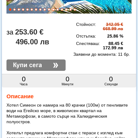
Стойност:
342.05 €
668.99 лв
253.60 €
Отстъпка:
25.86 %
496.00 лв
Спестяваш:
88.45 €
172.99 лв
Заявени до момента:
11 бр.
0
0
0
Часа
Минути
Секунди
Описание
Хотел Симеон се намира на 80 крачки (100м) от пенливите
води на Егейско море, в живописен квартал на
Метаморфози, в самото сърце на Халкидическия
полуостров.
Хотелът предлага комфортни стаи с тераси с изглед към