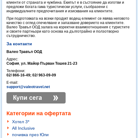
клиенти от страната и чужбина. Екипът е в състояние да изготви и
предложи богата гама туристически услуги, съобразени с
индивидуалните предпочитания и изисквания на клиентите.
При подготовката на всеки продукт водещ елемент се явява неговото
качество с оглед спечелване и запазване доверието на клиентите.
Валео Травъл ООД залага на коректни взаимоотношения с туристите
и своите партньори като основа на дълготрайно и ползотворно
сътрудничество.
За контакти
Валео Травъл ООД
Адрес:
София
,
ул. Майор Първан Тошев 21-23
Телефони:
02/ 866-16-49; 02/ 963-09-09
E-mail:
support@valeotravel.net
Категории на офертата
Хотел 3*
All Inclusive
почивка през Юли