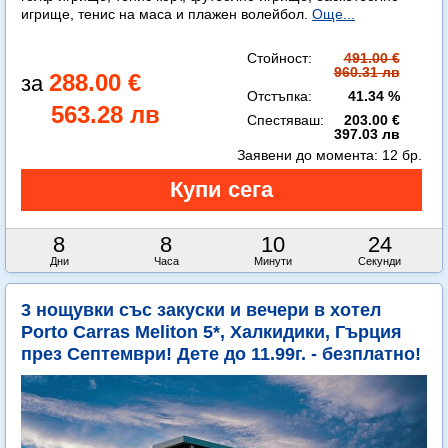
игрище, тенис на маса и плажен волейбол.
Още...
Стойност:
491.00 €
960.31 лв
288.00 €
Отстъпка:
41.34 %
563.28 лв
Спестяваш:
203.00 €
397.03 лв
Заявени до момента:
12 бр.
8
8
10
23
Дни
Часа
Минути
Секунди
3 нощувки със закуски и вечери в хотел
Porto Carras Meliton 5*, Халкидики, Гърция
през Септември! Дете до 11.99г. - безплатно!