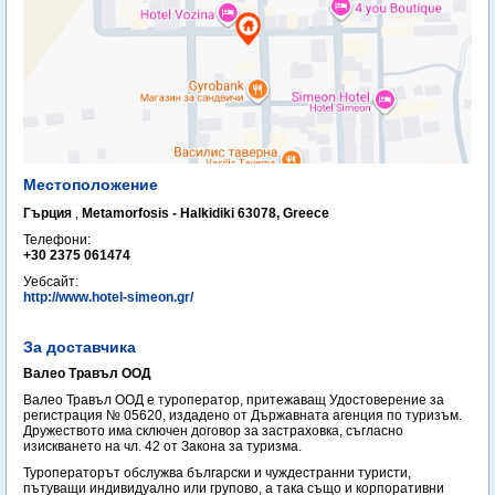
Местоположение
Гърция
,
Metamorfosis - Halkidiki 63078, Greece
Телефони:
+30 2375 061474
Уебсайт:
http://www.hotel-simeon.gr/
За доставчика
Валео Травъл ООД
Валео Травъл ООД е туроператор, притежаващ Удостоверение за
регистрация № 05620, издадено от Държавната агенция по туризъм.
Дружеството има сключен договор за застраховка, съгласно
изискването на чл. 42 от Закона за туризма.
Туроператорът обслужва български и чуждестранни туристи,
пътуващи индивидуално или групово, а така също и корпоративни