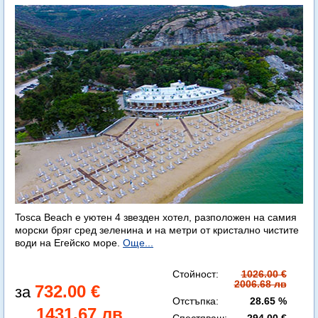
Tosca Beach е уютен 4 звезден хотел, разположен на самия
морски бряг сред зеленина и на метри от кристално чистите
води на Егейско море.
Още...
Стойност:
1026.00 €
2006.68 лв
732.00 €
Отстъпка:
28.65 %
1431.67 лв