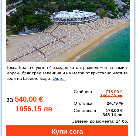
Tosca Beach е уютен 4 звезден хотел, разположен на самия
морски бряг сред зеленина и на метри от кристално чистите
води на Егейско море.
Още...
Стойност:
718.00 €
1404.29 лв
540.00 €
Отстъпка:
24.79 %
1056.15 лв
Спестяваш:
178.00 €
348.14 лв
Заявени до момента:
14 бр.