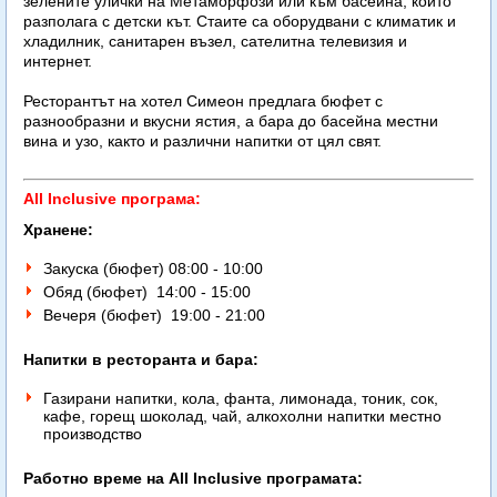
зелените улички на Метаморфози или към басейна, който
разполага с детски кът. Стаите са оборудвани с климатик и
хладилник, санитарен възел, сателитна телевизия и
интернет.
Ресторантът на хотел Симеон предлага бюфет с
разнообразни и вкусни ястия, а бара до басейна местни
вина и узо, както и различни напитки от цял ​​свят.
All Inclusive програма:
Хрaнене:
Закуска (бюфет) 08:00 - 10:00
Обяд (бюфет)
14:00 - 15:00
Вечеря (бюфет)
19:00 - 21:00
Напитки в ресторанта и бара:
Газирани напитки, кола, фанта, лимонада, тоник, сок,
кафе, горещ шоколад, чай, алкохолни напитки местно
производство
Работно време на All Inclusive програмата: