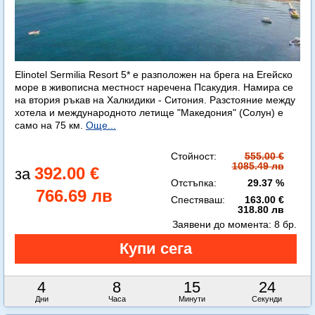
Elinotel Sermilia Resort 5* е разположен на брега на Егейско
море в живописна местност наречена Псакудия. Намира се
на втория ръкав на Халкидики - Ситония. Разстояние между
хотела и международното летище "Македония" (Солун) е
само на 75 км.
Още...
Стойност:
555.00 €
1085.49 лв
392.00 €
Отстъпка:
29.37 %
766.69 лв
Спестяваш:
163.00 €
318.80 лв
Заявени до момента:
8 бр.
4
8
15
23
Дни
Часа
Минути
Секунди