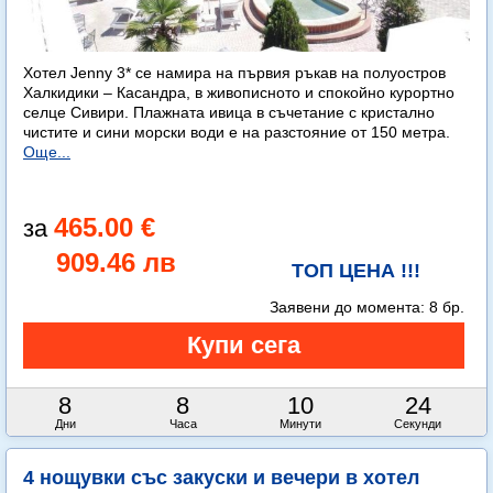
Хотел Jenny 3* се намира на първия ръкав на полуостров
Халкидики – Касандра, в живописното и спокойно курортно
селце Сивири. Плажната ивица в съчетание с кристално
чистите и сини морски води е на разстояние от 150 метра.
Още...
465.00 €
909.46 лв
ТОП ЦЕНА !!!
Заявени до момента:
8 бр.
8
8
10
23
Дни
Часа
Минути
Секунди
4 нощувки със закуски и вечери в хотел