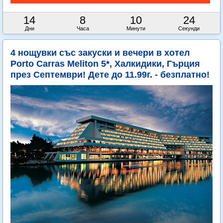
14
8
10
23
Дни
Часа
Минути
Секунди
4 нощувки със закуски и вечери в хотел
Porto Carras Meliton 5*, Халкидики, Гърция
през Септември! Дете до 11.99г. - безплатно!