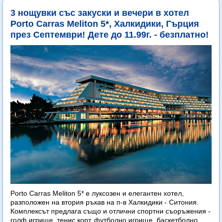
3 нощувки със закуски и вечери в хотел
Porto Carras Meliton 5*, Халкидики, Гърция
през Септември! Дете до 11.99г. - безплатно!
Porto Carras Meliton 5* е луксозен и елегантен хотел,
разположен на втория ръкав на п-в Халкидики - Ситония.
Комплексът предлага също и отлични спортни съоръжения -
голф игрище, тенис корт, футболно игрище, баскетболно