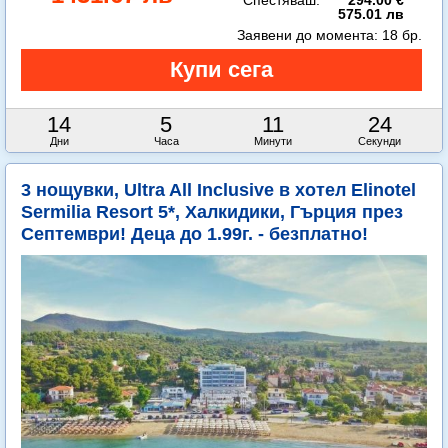
Спестяваш:
294.00 €
575.01 лв
Заявени до момента:
18 бр.
14
5
11
23
Дни
Часа
Минути
Секунди
3 нощувки, Ultra All Inclusive в хотел Elinotel
Sermilia Resort 5*, Халкидики, Гърция през
Септември! Деца до 1.99г. - безплатно!