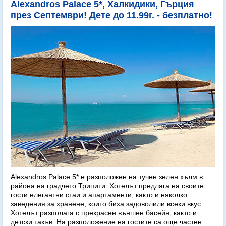
Alexandros Palace 5*, Халкидики, Гърция
през Септември! Дете до 11.99г. - безплатно!
Alexandros Palace 5* e разположен на тучен зелен хълм в
района на градчето Трипити. Хотелът предлага на своите
гости елегантни стаи и апартаменти, както и няколко
заведения за хранене, които биха задоволили всеки вкус.
Хотелът разполага с прекрасен външен басейн, както и
детски такъв. На разположение на гостите са още частен