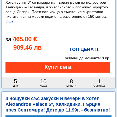
Хотел Jenny 3* се намира на първия ръкав на полуостров
Халкидики – Касандра, в живописното и спокойно курортно
селце Сивири. Плажната ивица в съчетание с кристално
чистите и сини морски води е на разстояние от 150 метра.
Още...
465.00 €
909.46 лв
ТОП ЦЕНА !!!
Заявени до момента:
8 бр.
5
10
8
0
Дни
Часа
Минути
Секунди
4 нощувки със закуски и вечери в хотел
Alexandros Palace 5*, Халкидики, Гърция
през Септември! Дете до 11.99г. - безплатно!