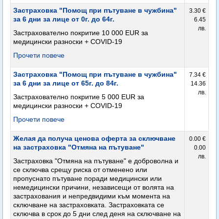
Застраховка "Помощ при пътуване в чужбина"
3.30 €
за 6 дни за лице от 0г. до 64г.
6.45
лв.
Застрахователно покритие 10 000 EUR за
медицински разноски + COVID-19
Прочети повече
Застраховка "Помощ при пътуване в чужбина"
7.34 €
за 6 дни за лице от 65г. до 84г.
14.36
лв.
Застрахователно покритие 5 000 EUR за
медицински разноски + COVID-19
Прочети повече
Желая да получа ценова оферта за сключване
0.00 €
на застраховка "Отмяна на пътуване"
0.00
лв.
Застраховка "Отмяна на пътуване" е доброволна и
се сключва срещу риска от отменено или
пропуснато пътуване поради медицински или
немедицински причини, независещи от волята на
застрахования и непредвидими към момента на
сключване на застраховката. Застраховката се
сключва в срок до 5 дни след деня на сключване на