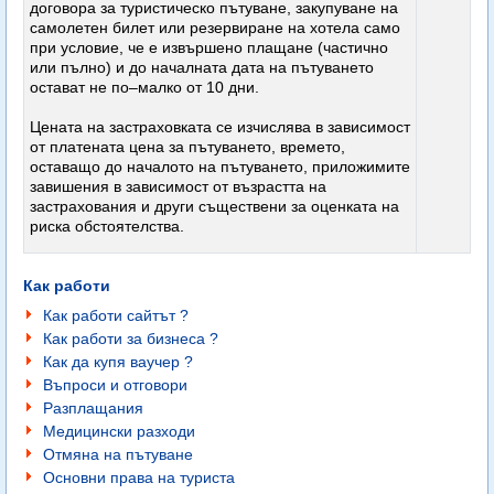
договора за туристическо пътуване, закупуване на
самолетен билет или резервиране на хотела само
при условие, че е извършено плащане (частично
или пълно) и до началната дата на пътуването
остават не по–малко от 10 дни.
Цената на застраховката се изчислява в зависимост
от платената цена за пътуването, времето,
оставащо до началото на пътуването, приложимите
завишения в зависимост от възрастта на
застрахования и други съществени за оценката на
риска обстоятелства.
Как работи
Как работи сайтът ?
Как работи за бизнеса ?
Как да купя ваучер ?
Въпроси и отговори
Разплащания
Медицински разходи
Отмяна на пътуване
Основни права на туриста