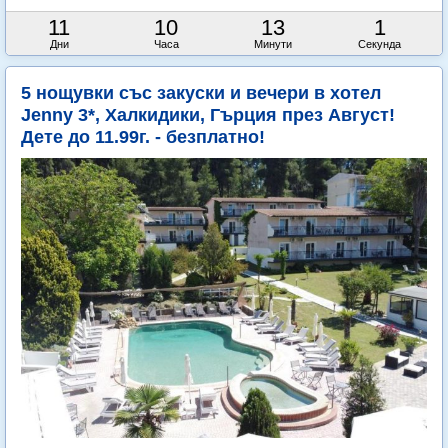
11
10
13
0
Дни
Часа
Минути
Секунди
5 нощувки със закуски и вечери в хотел
Jenny 3*, Халкидики, Гърция през Август!
Дете до 11.99г. - безплатно!