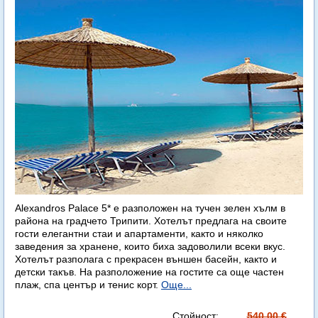
Alexandros Palace 5* e разположен на тучен зелен хълм в
района на градчето Трипити. Хотелът предлага на своите
гости елегантни стаи и апартаменти, както и няколко
заведения за хранене, които биха задоволили всеки вкус.
Хотелът разполага с прекрасен външен басейн, както и
детски такъв. На разположение на гостите са още частен
плаж, спа център и тенис корт.
Още...
Стойност:
540.00 €