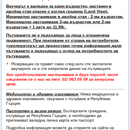
Ваучерът е валиден за един възрастен, настанен в
двойна стая класик с изглед градина (Land View).
Минимално настаняване в двойна стая - 2-ма възрастни.
Максимално настаняване 3-ма
възрастни или 2-ма
възрастни + 1 дете до 11.99г.
Пътуването не е подходящо за лица с ограничена
подвижност. При поискване от страна на потребителя,
туроператорът ще предостави точна информация дали
пътуването е подходящо с оглед на потребностите на
пътуващия.
Резервации се правят само след като сте заплатили
ваучерите си и сте изпратили данни на пътуващите.
Ако предпочитате настаняване в друг период, моля
свържете се с нас на тел. 02/ 963 09 09 за актуална
цена.
Медицински и здравни изисквания
:
Няма медицински и
здравни изисквания, свързани с пътуване в Република
Гърция.
Паспортен и визов режим
:
Българските граждани,
пътуващи за Република Гърция, е необходимо да
притежават
валидна лична карта или паспорт.
Подробна информация можете да откриете на сайта на