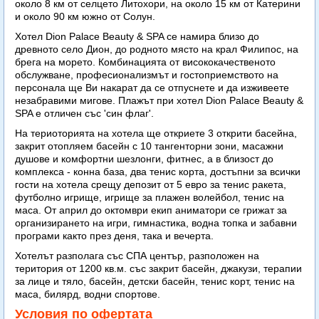
около 8 км от селцето Литохори, на около 15 км от Катерини
и около 90 км южно от Солун.
Хотел Dion Palace Beauty & SPA се намира близо до
древното село Дион, до родното място на крал Филипос, на
брега на морето. Комбинацията от висококачественото
обслужване, професионализмът и гостоприемството на
персонала ще Ви накарат да се отпуснете и да изживеете
незабравими мигове. Плажът при хотел Dion Palace Beauty &
SPA е отличен със 'син флаг'.
На териоторията на хотела ще откриете 3 открити басейна,
закрит отопляем басейн с 10 тангенторни зони, масажни
душове и комфортни шезлонги, фитнес, a в близост до
комплекса - конна база, два тенис корта, достъпни за всички
гости на хотела срещу депозит от 5 евро за тенис ракета,
футболно игрище, игрище за плажен волейбол, тенис на
маса. От април до октомври екип аниматори се грижат за
организирането на игри, гимнастика, водна топка и забавни
програми както през деня, така и вечерта.
Хотелът разполага със СПА център, разположен на
територия от 1200 кв.м. със закрит басейн, джакузи, терапии
за лице и тяло, басейн, детски басейн, тенис корт, тенис на
маса, билярд, водни спортове.
Условия по офертата