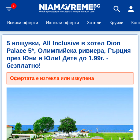
1
filter_list
search
person
Всички оферти
Изтекли оферти
Хотели
Круизи
Кон
5 нощувки, All Inclusive в хотел Dion
Palace 5*, Олимпийска ривиера, Гърция
през Юни и Юли! Дете до 1.99г. -
безплатно!
Офертата е изтекла или изкупена