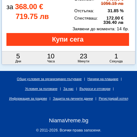
1056.15 лв
368.00 €
Отстъпка:
31.85 %
719.75 лв
Спестяваш:
172.00 €
336.40 лв
Заявени до момента:
14 бр.
5
10
23
0
Дни
Часа
Минути
Секунди
Общи условия за организирано пътуване
|
Начини на плащане
|
Условия за ползване
|
За нас
|
Въпроси и отговори
|
Информация за градове
|
Защита на личните данни
|
Регистрирай хотел
NiamaVreme.bg
© 2011-2026. Всички права запазени.