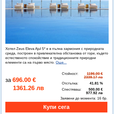
Хотел Zeus Eleva Ajul 5* е в пълна хармония с природната
среда, построен в привлекателна обстановка от гори, където
естественото спокойствие и традиционните природни
елементи са на първо място.
Още...
Стойност:
1196.00 €
2339.17 лв
696.00 €
Отстъпка:
41.81 %
1361.26 лв
Спестяваш:
500.00 €
977.92 лв
Заявени до момента:
16 бр.