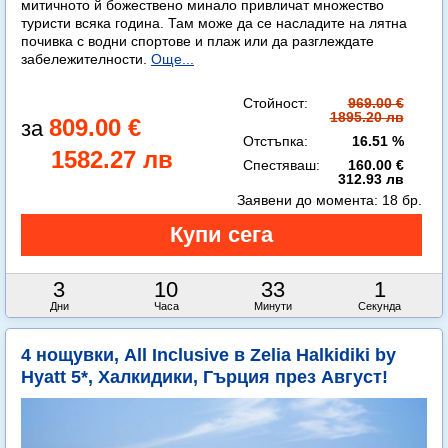
митичното й божествено минало привличат множество
туристи всяка година. Там може да се насладите на лятна
почивка с водни спортове и плаж или да разглеждате
забележителности.
Още...
Стойност:
969.00 €
1895.20 лв
809.00 €
Отстъпка:
16.51 %
1582.27 лв
Спестяваш:
160.00 €
312.93 лв
Заявени до момента:
18 бр.
3
10
33
0
Дни
Часа
Минути
Секунди
4 нощувки, All Inclusive в Zelia Halkidiki by
Hyatt 5*, Халкидики, Гърция през Август!