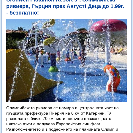
ривиера, Гърция през Август! Деца до 1.99г.
- безплатно!
Олимпийската ривиера се намира в централната част на
гръцката префектура Пиерия на 8 км от Катерини. Тя
разполага с близо 70 км чисти пясъчни плажове, като
няколко пъти е получава Европейския син флаг.
Разположенитето й в подножието на планината Олимп и