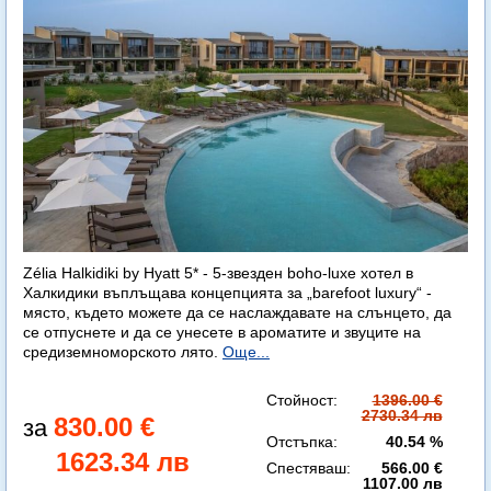
Zélia Halkidiki by Hyatt 5* - 5-звезден boho-luxe хотел в
Халкидики въплъщава концепцията за „barefoot luxury“ -
място, където можете да се наслаждавате на слънцето, да
се отпуснете и да се унесете в ароматите и звуците на
средиземноморското лято.
Още...
Стойност:
1396.00 €
2730.34 лв
830.00 €
Отстъпка:
40.54 %
1623.34 лв
Спестяваш:
566.00 €
1107.00 лв