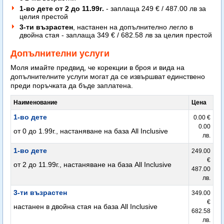
1-во дете от 2 до 11.99г.
- заплаща 249 € / 487.00 лв за
целия престой
3-ти възрастен
, настанен на допълнително легло в
двойна стая - заплаща 349 € / 682.58 лв за целия престой
Допълнителни услуги
Моля имайте предвид, че корекции в броя и вида на
допълнителните услуги могат да се извършват единствено
преди поръчката да бъде заплатена.
Наименование
Цена
1-во дете
0.00 €
0.00
от 0 до 1.99г., настаняване на база All Inclusive
лв.
1-во дете
249.00
€
от 2 до 11.99г., настаняване на база All Inclusive
487.00
лв.
3-ти възрастен
349.00
€
настанен в двойна стая на база All Inclusive
682.58
лв.