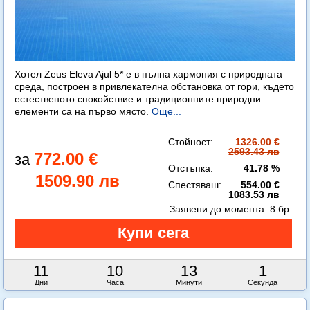
Хотел Zeus Eleva Ajul 5* е в пълна хармония с природната
среда, построен в привлекателна обстановка от гори, където
естественото спокойствие и традиционните природни
елементи са на първо място.
Още...
Стойност:
1326.00 €
2593.43 лв
772.00 €
Отстъпка:
41.78 %
1509.90 лв
Спестяваш:
554.00 €
1083.53 лв
Заявени до момента:
8 бр.
11
10
13
0
Дни
Часа
Минути
Секунди