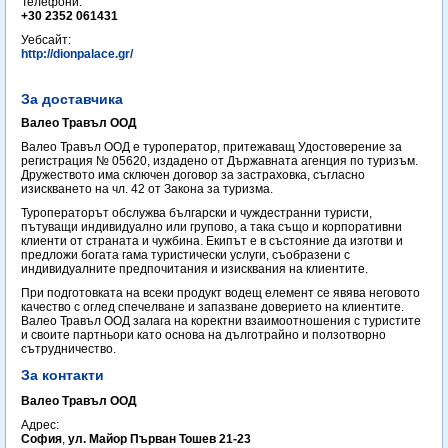
Телефони:
+30 2352 061431 ‎
Уебсайт:
http://dionpalace.gr/
За доставчика
Валео Травъл ООД
Валео Травъл ООД е туроператор, притежаващ Удостоверение за
регистрация № 05620, издадено от Държавната агенция по туризъм.
Дружеството има сключен договор за застраховка, съгласно
изискването на чл. 42 от Закона за туризма.
Туроператорът обслужва български и чуждестранни туристи,
пътуващи индивидуално или групово, а така също и корпоративни
клиенти от страната и чужбина. Екипът е в състояние да изготви и
предложи богата гама туристически услуги, съобразени с
индивидуалните предпочитания и изисквания на клиентите.
При подготовката на всеки продукт водещ елемент се явява неговото
качество с оглед спечелване и запазване доверието на клиентите.
Валео Травъл ООД залага на коректни взаимоотношения с туристите
и своите партньори като основа на дълготрайно и ползотворно
сътрудничество.
За контакти
Валео Травъл ООД
Адрес:
София
,
ул. Майор Първан Тошев 21-23