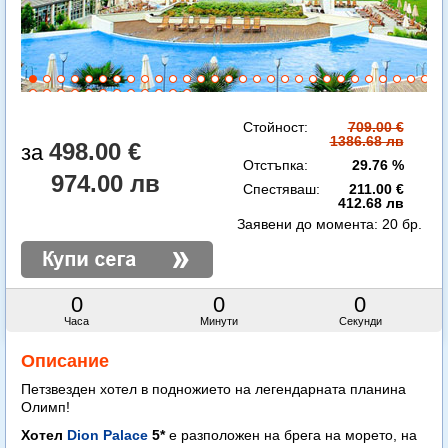
Стойност:
709.00 €
1386.68 лв
498.00 €
Отстъпка:
29.76 %
974.00 лв
Спестяваш:
211.00 €
412.68 лв
Заявени до момента:
20 бр.
0
0
0
Часа
Минути
Секунди
Описание
Петзвезден хотел в подножието на легендарната планина
Олимп!
Хотел
Dion Palace
5*
е разположен на брега на морето, на