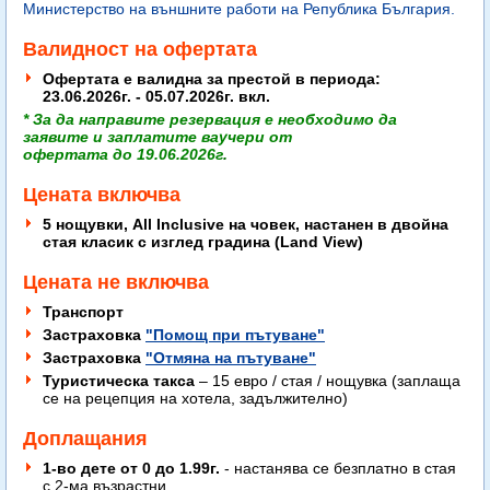
Министерство на външните работи на Република България.
Валидност на офертата
Офертата е валидна за престой в периода:
23.06.2026г. - 05.07.2026г. вкл.
* За да направите резервация е необходимо да
заявите
и заплатите
ваучери от
офертата
до
19.06.2026г
.
Цената включва
5 нощувки, All Inclusive на човек, настанен в двойна
стая класик с изглед градина (Land View)
Цената не включва
Транспорт
Застраховка
"Помощ при пътуване"
Застраховка
"Отмяна на пътуване"
Туристическа такса
– 15 евро / стая / нощувка (заплаща
се на рецепция на хотела, задължително)
Доплащания
1-во дете от 0 до 1.99г.
- настанява се безплатно в стая
с 2-ма възрастни