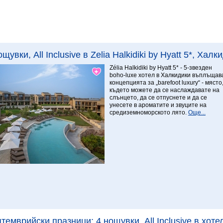
Виж повече
8.78 Превъзходен
ощувки, All Inclusive в Zelia Halkidiki by Hyatt 5*, Хал
Zélia Halkidiki by Hyatt 5* - 5-звезден
boho-luxe хотел в Халкидики въплъщав
концепцията за „barefoot luxury“ - място
където можете да се наслаждавате на
слънцето, да се отпуснете и да се
унесете в ароматите и звуците на
средиземноморското лято.
Още...
Виж повече
темврийски празници: 4 нощувки, All Inclusive в хотел