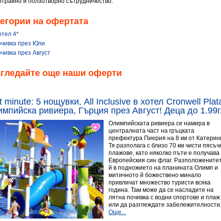
отрайно и ползотворно сътрудничество.
егории на офертата
отел 4*
очивка през Юли
чивка през Август
згледайте още наши оферти
t minute: 5 нощувки, All Inclusive в хотел Cronwell Pla
мпийска ривиера, Гърция през Август! Деца до 1.99г.
Олимпийската ривиера се намира в
централната част на гръцката
префектура Пиерия на 8 км от Катерин
Тя разполага с близо 70 км чисти пясъч
плажове, като няколко пъти е получава
Европейския син флаг. Разположените
й в подножието на планината Олимп и
митичното й божествено минало
привличат множество туристи всяка
година. Там може да се насладите на
лятна почивка с водни спортове и плаж
или да разглеждате забележителности
Още...