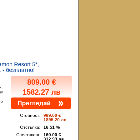
tamon Resort 5*,
 - безплатно!
809.00 €
и.
1582.27 лв
ни
то
Стойност:
969.00 €
1895.20 лв
Отстъпка:
16.51 %
.
Спестяваш:
160.00 €
312.93 лв