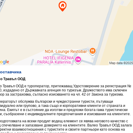
доставчика
о Травъл ООД
о Травъл ООД е туроператор, притежаващ Удостоверение за регистрация №
0, издадено от Държавната агенция по туризъм. Дружеството има сключен
ор за застраховка, съгласно изискването на чл. 42 от Закона за туризма.
ператорът обслужва български и чуждестранни туристи, пътуващи
видуално или групово, а така също и корпоративни клиенти от страната и
ина. Екипът е в състояние да изготви и предложи богата гама туристически
ги, съобразени с индивидуалните предпочитания и изисквания на клиентите.
подготовката на всеки продукт водещ елемент се явява неговото качество с
д спечелване и запазване доверието на клиентите. Валео Травъл ООД залага
оректни взаимоотношения с туристите и своите партньори като основа на