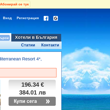
Абонирай се тук
Вход
Регистрация
Хотели в България
Статии
Контакти
terranean Resort 4*,
196.34 €
384.01 лв