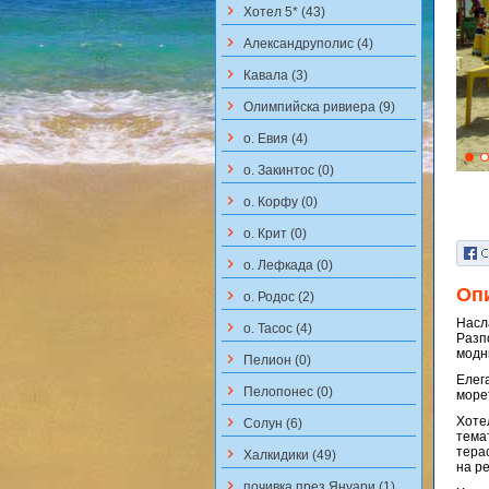
keyboard_arrow_right
Хотел 5* (43)
keyboard_arrow_right
Aлександруполис (4)
keyboard_arrow_right
Кавала (3)
keyboard_arrow_right
Олимпийска ривиера (9)
keyboard_arrow_right
о. Евия (4)
keyboard_arrow_right
о. Закинтос (0)
keyboard_arrow_right
о. Корфу (0)
keyboard_arrow_right
о. Крит (0)
keyboard_arrow_right
о. Лефкада (0)
Оп
keyboard_arrow_right
о. Родос (2)
Насла
keyboard_arrow_right
о. Тасос (4)
Разп
модн
keyboard_arrow_right
Пелион (0)
Елега
keyboard_arrow_right
Пелопонес (0)
море
keyboard_arrow_right
Хотел
Солун (6)
тема
тера
keyboard_arrow_right
Халкидики (49)
на р
keyboard_arrow_right
почивка през Януари (1)