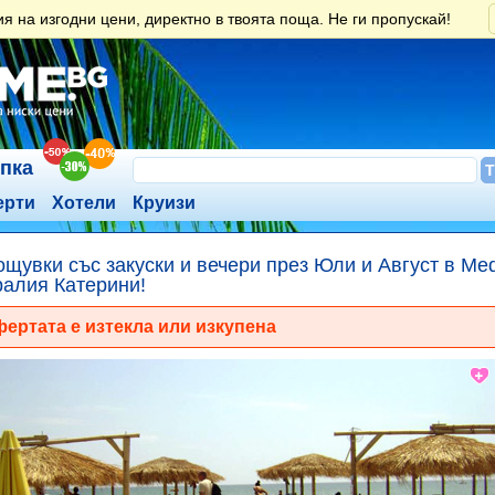
 на изгодни цени, директно в твоята поща. Не ги пропускай!
ъпка
ерти
Хотели
Круизи
ощувки със закуски и вечери през Юли и Август в Medi
алия Катерини!
ертата е изтекла или изкупена