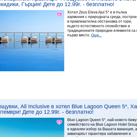
кидики, Гърция! Дете до 12.99г. - безплатно!
Хотел Zeus Eleva Ajul 5* е в пълна
хармония с природната среда, построе
в привлекателна обстановка от гори,
където естественото спокойствие и
традиционните природни елементи са 
първо място.
Още...
Виж повече
9.29 Изключителен
ощувки, All Inclusive в хотел Blue Lagoon Queen 5*, 
тември! Дете до 12.99г. - безплатно!
Blue Lagoon Queen 5*, най-новото бижу
семейството на Blue Lagoon Hotel Grou
е идеален избор за Вашата ваканция, 
аквапаркът гарантира забавления и