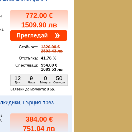
772.00 €
н
1509.90 лв
на
Стойност:
1326.00 €
2593.43 лв
Отстъпка:
41.78 %
Спестяваш:
554.00 €
1083.53 лв
12
9
0
49
Дни
Часа
Минути
Секунди
Заявени до момента:
8 бр.
Халкидики, Гърция през
 в
384.00 €
p,
а
751.04 лв