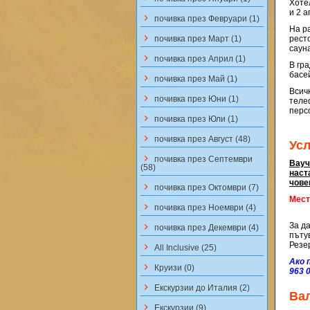
Хотел
и 2 
keyboard_arrow_right
почивка през Февруари (1)
На ра
keyboard_arrow_right
почивка през Март (1)
ресто
саун
keyboard_arrow_right
почивка през Април (1)
В гр
басе
keyboard_arrow_right
почивка през Май (1)
Всич
keyboard_arrow_right
почивка през Юни (1)
теле
перс
keyboard_arrow_right
почивка през Юли (1)
keyboard_arrow_right
почивка през Август (48)
Ус
keyboard_arrow_right
почивка през Септември
Вауч
(58)
наст
чове
keyboard_arrow_right
почивка през Октомври (7)
Мест
keyboard_arrow_right
почивка през Ноември (4)
За д
keyboard_arrow_right
почивка през Декември (4)
пъту
Резе
keyboard_arrow_right
All Inclusive (25)
Ако 
keyboard_arrow_right
Круизи (0)
963 
keyboard_arrow_right
Екскурзии до Италия (2)
Ва
keyboard_arrow_right
Екскурзии (9)