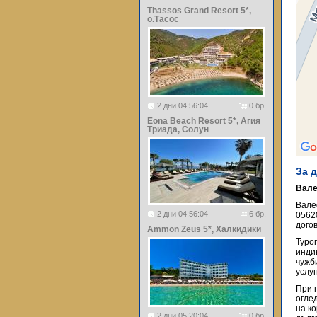
Thassos Grand Resort 5*,
о.Тасос
2 дни 04:56:04
0 бр.
Eona Beach Resort 5*, Агия
Триада, Солун
За 
Вале
Вале
2 дни 04:56:04
6 бр.
0562
догов
Ammon Zeus 5*, Халкидики
Туро
инди
чужб
услу
При 
огле
на к
2 дни 05:20:04
0 бр.