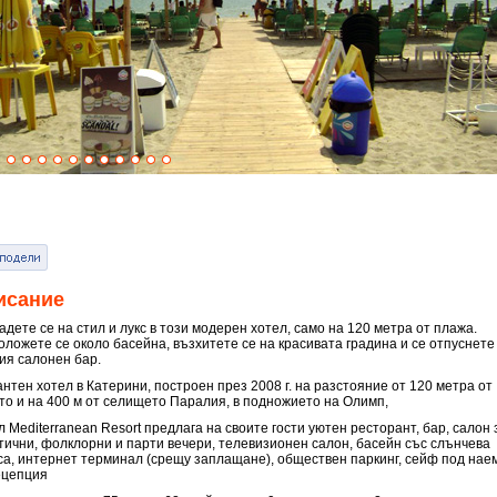
исание
дете се на стил и лукс в този модерен хотел, само на 120 метра от плажа.
оложете се около басейна, възхитете се на красивата градина и се отпуснете
ия салонен бар.
нтен хотел в Катерини, построен през 2008 г. на разстояние от 120 метра от
то и на 400 м от селището Паралия, в подножието на Олимп,
 Mediterranean Resort предлага на своите гости уютен ресторант, бар, салон 
тични, фолклорни и парти вечери, телевизионен салон, басейн със слънчева
са, интернет терминал (срещу заплащане), обществен паркинг, сейф под нае
ецепция