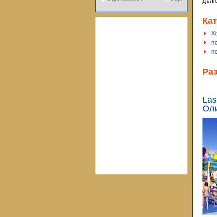
дълг
Кат
Х
п
по
Ра
Las
Оли