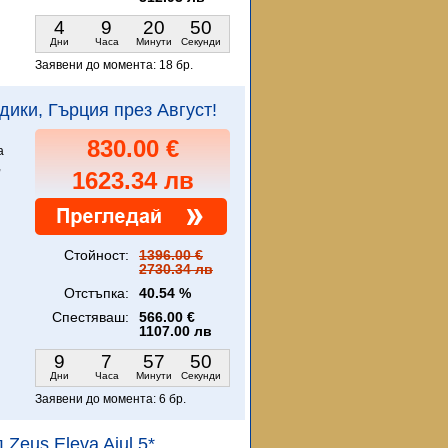
4
9
20
49
Дни
Часа
Минути
Секунди
Заявени до момента:
18 бр.
кидики, Гърция през Август!
830.00 €
а
,
1623.34 лв
Стойност:
1396.00 €
2730.34 лв
Отстъпка:
40.54 %
Спестяваш:
566.00 €
1107.00 лв
9
7
57
49
Дни
Часа
Минути
Секунди
Заявени до момента:
6 бр.
 Zeus Eleva Ajul 5*,