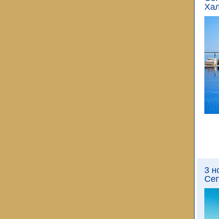
Хал
3 н
Сеп