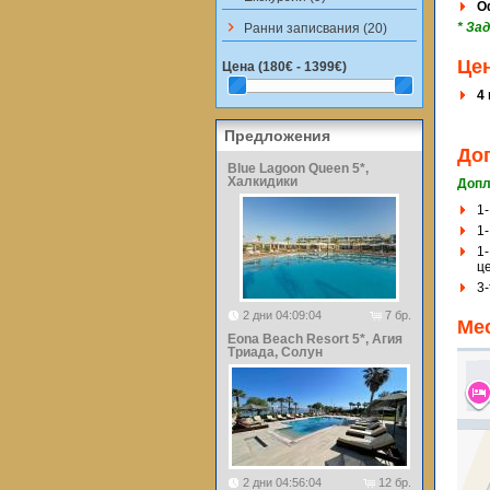
Оф
keyboard_arrow_right
* За
Ранни записвания (20)
Це
Цена (
180€ - 1399€
)
4
Предложения
До
Blue Lagoon Queen 5*,
Халкидики
Допл
1-
1-
1-
ц
3
2 дни 04:09:04
7 бр.
Ме
Eona Beach Resort 5*, Агия
Триада, Солун
2 дни 04:56:04
12 бр.