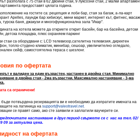
ът разполага с 75 стаи в 62 двойни стаи, 9 луксозни стаи, 2 малки апартаме
апартамента предоставят цялата година.
зположение на гостите са: рецепция и лоби бар, стая за багаж, а-ла-карт
рант Apelles, лаундж бар хибискус, мини маркет, интернет кът, фитнес, масаж
а, турска баня, джакузи и многофункционална зала "Икар".
адината на хотела можете да откриете открит басейн, бар на басейна, детски
йн, детска площадка, плюс охраняем паркинг
ки стаи са оборудвани с: LCD телевизор,сателитна телевизия, директен
фон, топло-студено климатик, минибар, сешоар, увеличително огледало,
онален сейф, самостоятелна тераса с шезлонг.
ловия по офертата
ерът е валиден за един възрастен, настанен в двойна стая. Минимално
аняване в двойна стая - 2ма възрастни. Максимално настаняване - 3-ма
ка.
ата са ограничени!
а бъде потвърдена резервацията ви е необходимо да изпратите имената на
ващите на латиница на
support@valeotravel.net
.
рвации се правят само, ако сте заявили и заплатили ваучерите си.
предпочитате настаняване в друг период свържете се с нас на тел. 02/
09 09 за актуална цена.
лидност на офертата