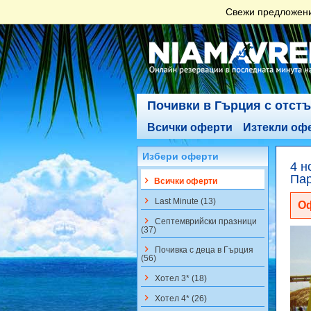
Свежи предложения
Почивки в Гърция с отст
Всички оферти
Изтекли оф
Избери оферти
4 н
Пар
keyboard_arrow_right
Всички оферти
keyboard_arrow_right
Last Minute (13)
Оф
keyboard_arrow_right
Септемврийски празници
(37)
keyboard_arrow_right
Почивка с деца в Гърция
(56)
keyboard_arrow_right
Хотел 3* (18)
keyboard_arrow_right
Хотел 4* (26)