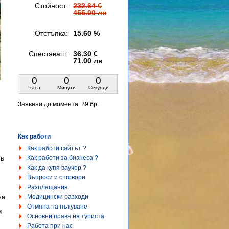
Стойност:
232.64 €
455.00 лв
Отстъпка:
15.60 %
Спестяваш:
36.30 €
71.00 лв
0
0
0
Часа
Минути
Секунди
Заявени до момента:
29 бр.
Как работи
Как работи сайтът ?
Как работи за бизнеса ?
 в
Как да купя ваучер ?
Въпроси и отговори
Разплащания
Медицински разходи
за
Отмяна на пътуване
м
Основни права на туриста
Работа при нас