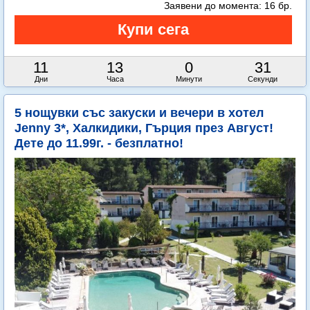
Заявени до момента:
16 бр.
11
13
0
30
Дни
Часа
Минути
Секунди
5 нощувки със закуски и вечери в хотел
Jenny 3*, Халкидики, Гърция през Август!
Дете до 11.99г. - безплатно!