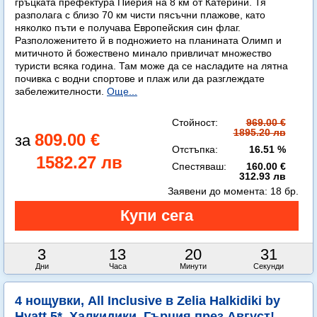
гръцката префектура Пиерия на 8 км от Катерини. Тя
разполага с близо 70 км чисти пясъчни плажове, като
няколко пъти е получава Европейския син флаг.
Разположенитето й в подножието на планината Олимп и
митичното й божествено минало привличат множество
туристи всяка година. Там може да се насладите на лятна
почивка с водни спортове и плаж или да разглеждате
забележителности.
Още...
Стойност:
969.00 €
1895.20 лв
809.00 €
Отстъпка:
16.51 %
1582.27 лв
Спестяваш:
160.00 €
312.93 лв
Заявени до момента:
18 бр.
3
13
20
30
Дни
Часа
Минути
Секунди
4 нощувки, All Inclusive в Zelia Halkidiki by
Hyatt 5*, Халкидики, Гърция през Август!