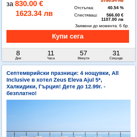
2730.34 лв
830.00 €
Отстъпка:
40.54 %
1623.34 лв
Спестяваш:
566.00 €
1107.00 лв
Заявени до момента:
6 бр.
8
11
57
30
Дни
Часа
Минути
Секунди
Септемврийски празници: 4 нощувки, All
Inclusive в хотел Zeus Eleva Ajul 5*,
Халкидики, Гърция! Дете до 12.99г. -
безплатно!