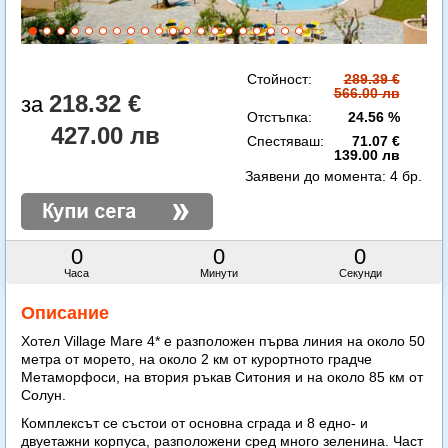
Стойност:
289.39 €
566.00 лв
218.32 €
Отстъпка:
24.56 %
427.00 лв
Спестяваш:
71.07 €
139.00 лв
Заявени до момента:
4 бр.
0
0
0
Часа
Минути
Секунди
Описание
Хотел Village Mare 4* е разположен първа линия на около 50
метра от морето, на около 2 км от курортното градче
Метаморфоси, на втория ръкав Ситония и на около 85 км от
Солун.
Комплексът се състои от основна сграда и 8 едно- и
двуетажни корпуса, разположени сред много зеленина. Част