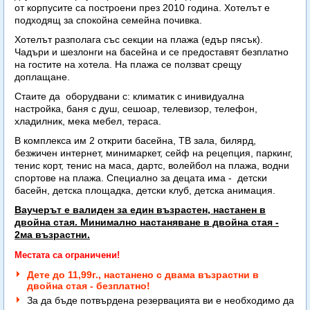
от корпусите са построени през 2010 година. Хотелът е
подходящ за спокойна семейна почивка.
Хотелът разполага със секции на плажа (едър пясък).
Чадъри и шезлонги на басейна и се предоставят безплатно
на гостите на хотела. На плажа се ползват срещу
доплащане.
Стаите да оборудвани с: климатик с инивидуална
настройка, баня с душ, сешоар, телевизор, телефон,
хладилник, мека мебел, тераса.
В комплекса им 2 открити басейна, ТВ зала, билярд,
безжичен интернет, минимаркет, сейф на рецепция, паркинг,
тенис корт, тенис на маса, дартс, волейбол на плажа, водни
спортове на плажа. Специално за децата има - детски
басейн, детска площадка, детски клуб, детска анимация.
Ваучерът е валиден за един възрастен, настанен в
двойна стая. Минимално настаняване в двойна стая -
2ма възрастни.
Местата са ограничени!
Дете до 11,99г., настанено с двама възрастни в
двойна стая - безплатно!
За да бъде потвърдена резервацията ви е необходимо да