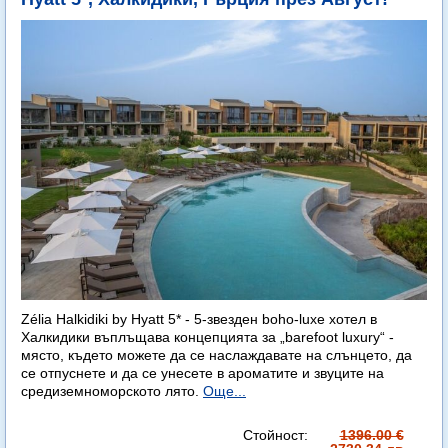
Zélia Halkidiki by Hyatt 5* - 5-звезден boho-luxe хотел в
Халкидики въплъщава концепцията за „barefoot luxury“ -
място, където можете да се наслаждавате на слънцето, да
се отпуснете и да се унесете в ароматите и звуците на
средиземноморското лято.
Още...
Стойност:
1396.00 €