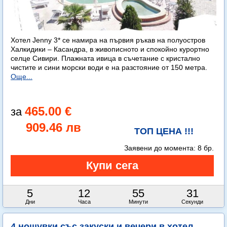
Хотел Jenny 3* се намира на първия ръкав на полуостров
Халкидики – Касандра, в живописното и спокойно курортно
селце Сивири. Плажната ивица в съчетание с кристално
чистите и сини морски води е на разстояние от 150 метра.
Още...
465.00 €
909.46 лв
ТОП ЦЕНА !!!
Заявени до момента:
8 бр.
5
12
55
30
Дни
Часа
Минути
Секунди
4 нощувки със закуски и вечери в хотел