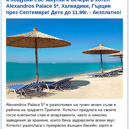
Alexandros Palace 5*, Халкидики, Гърция
през Септември! Дете до 11.99г. - безплатно!
Alexandros Palace 5* e разположен на тучен зелен хълм в
района на градчето Трипити. Хотелът предлага на своите
гости елегантни стаи и апартаменти, както и няколко
заведения за хранене, които биха задоволили всеки вкус.
Хотелът разполага с прекрасен външен басейн, както и