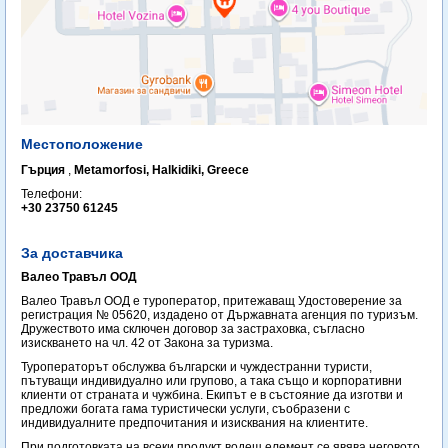
Местоположение
Гърция
,
Metamorfosi, Halkidiki, Greece
Телефони:
+30 23750 61245
За доставчика
Валео Травъл ООД
Валео Травъл ООД е туроператор, притежаващ Удостоверение за
регистрация № 05620, издадено от Държавната агенция по туризъм.
Дружеството има сключен договор за застраховка, съгласно
изискването на чл. 42 от Закона за туризма.
Туроператорът обслужва български и чуждестранни туристи,
пътуващи индивидуално или групово, а така също и корпоративни
клиенти от страната и чужбина. Екипът е в състояние да изготви и
предложи богата гама туристически услуги, съобразени с
индивидуалните предпочитания и изисквания на клиентите.
При подготовката на всеки продукт водещ елемент се явява неговото