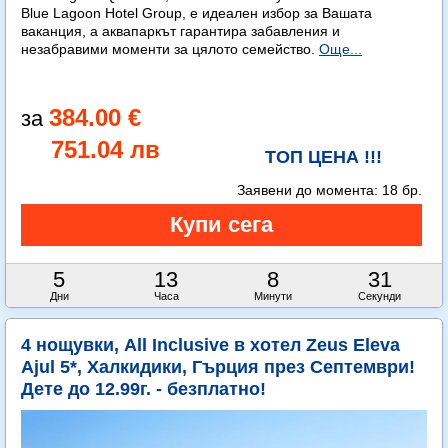
Blue Lagoon Hotel Group, е идеален избор за Вашата
ваканция, а аквапаркът гарантира забавления и
незабравими моменти за цялото семейство.
Още...
384.00 €
751.04 лв
ТОП ЦЕНА !!!
Заявени до момента:
18 бр.
5
13
8
30
Дни
Часа
Минути
Секунди
4 нощувки, All Inclusive в хотел Zeus Eleva
Ajul 5*, Халкидики, Гърция през Септември!
Дете до 12.99г. - безплатно!