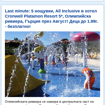
Last minute: 5 нощувки, All Inclusive в хотел
Cronwell Platamon Resort 5*, Олимпийска
ривиера, Гърция през Август! Деца до 1.99г.
- безплатно!
Олимпийската ривиера се намира в централната част на