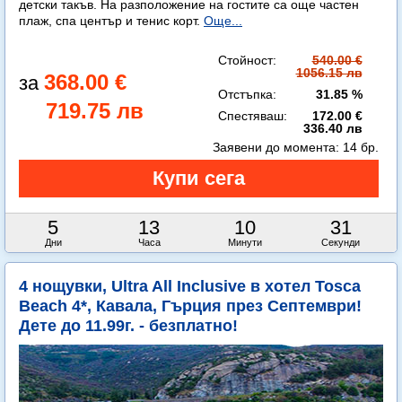
детски такъв. На разположение на гостите са още частен
плаж, спа център и тенис корт.
Още...
Стойност:
540.00 €
1056.15 лв
368.00 €
Отстъпка:
31.85 %
719.75 лв
Спестяваш:
172.00 €
336.40 лв
Заявени до момента:
14 бр.
5
13
10
30
Дни
Часа
Минути
Секунди
4 нощувки, Ultra All Inclusive в хотел Tosca
Beach 4*, Кавала, Гърция през Септември!
Дете до 11.99г. - безплатно!