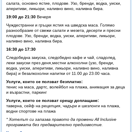
салата, основно ястие, плодове. Узо, бренди, водка, уиски,
аперитиви, ликьори, наливно вино, наливна бира.
19:00 до 21:30
Вечеря
Чуждестранни и гръцки ястия на шведска маса. Голямо
разнообразие от свежи салати и мезета, десерти и пресни
плодове. Узо, бренди, водка, уиски, аперитиви, ликьори,
наливно вино, наливна бира.
16:30 до 17:30
Следобедна закуска, следобедно кафе и чай, сладолед,
леки закуски през деня,местни алкохолни (узо, бренди,
водка, уиски, аперитиви, ликьори, наливно вино, наливна
бира) и безалкохолни напитки от 11.00 до 23.00 часа.
Услуги, които се ползват безплатно:
тенис на маса, дартс, волейбол на плажа, анимация за деца
и възрастни, паркинг
Услуги, които се ползват срещу доплащане:
таверна, сейф на рецепция, чадъри и шезлонги на плажа,
водни спортове на плажа
* Хотелът си запазва правото да промени All Inclusive
програмата без предварително предизвестие.