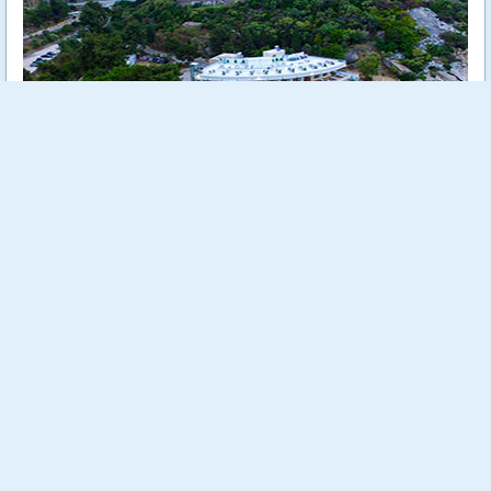
Tosca Beach е уютен 4 звезден хотел, разположен на самия
морски бряг сред зеленина и на метри от кристално чистите
води на Егейско море.
Още...
Стойност:
718.00 €
1404.29 лв
540.00 €
Отстъпка:
24.79 %
1056.15 лв
Спестяваш:
178.00 €
348.14 лв
Заявени до момента:
14 бр.