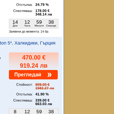
Отстъпка:
24.79 %
Спестяваш:
178.00 €
348.14 лв
14
12
59
36
Дни
Часа
Минути
Секунди
Заявени до момента:
14 бр.
iton 5*, Халкидики, Гърция
470.00 €
я
919.24 лв
Стойност:
809.00 €
1582.27 лв
Отстъпка:
41.90 %
Спестяваш:
339.00 €
663.03 лв
8
12
59
36