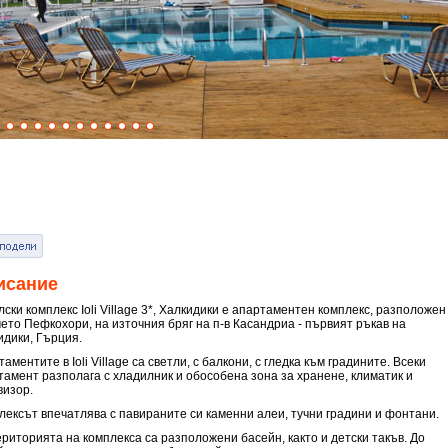
исание
ски комплекс Ioli Village 3*, Халкидики е апартаментен комплекс, разположен
чето Пефкохори, на източния бряг на п-в Касандриа - първият ръкав на
идики, Гърция.
аментите в Ioli Village са светли, с балкони, с гледка към градините. Всеки
тамент разполага с хладилник и обособена зона за хранене, климатик и
визор.
лексът впечатлява с павираните си каменни алеи, тучни градини и фонтани.
ериторията на комплекса са разположени басейн, както и детски такъв. До