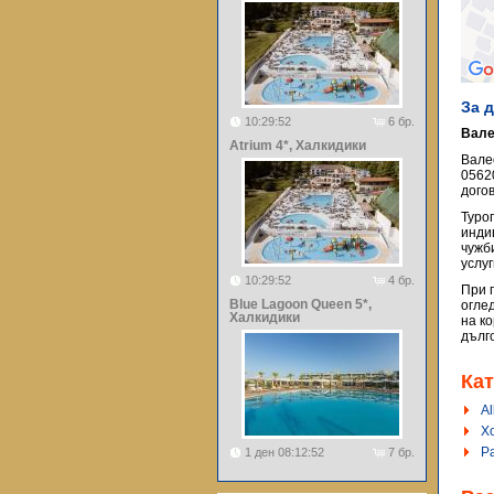
За 
10:29:52
6 бр.
Вале
Atrium 4*, Халкидики
Вале
0562
догов
Туро
инди
чужб
услу
10:29:52
4 бр.
При 
Blue Lagoon Queen 5*,
огле
Халкидики
на к
дълг
Кат
Al
Х
Р
1 ден 08:12:52
7 бр.