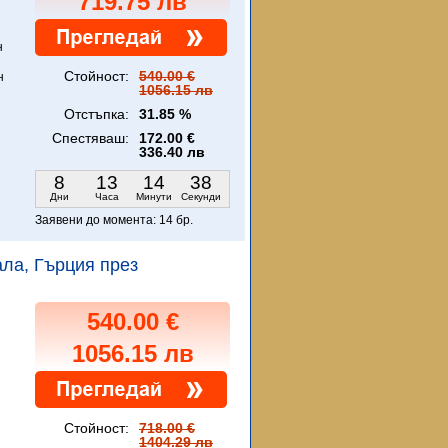
719.75 лв
н
Стойност:
540.00 €
н
1056.15 лв
Отстъпка:
31.85 %
Спестяваш:
172.00 €
336.40 лв
8
13
14
36
Дни
Часа
Минути
Секунди
Заявени до момента:
14 бр.
вала, Гърция през
540.00 €
1056.15 лв
Стойност:
718.00 €
1404.29 лв