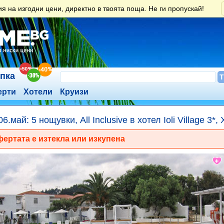
 на изгодни цени, директно в твоята поща. Не ги пропускай!
ъпка
ерти
Хотели
Круизи
06.май: 5 нощувки, All Inclusive в хотел Ioli Village 3*
ертата е изтекла или изкупена