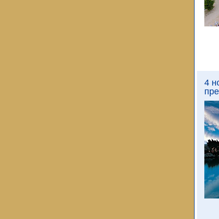
4 н
пре