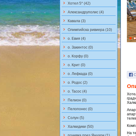
keyboard_arrow_right
Хотел 5* (42)
keyboard_arrow_right
Aлександруполис (4)
keyboard_arrow_right
Кавала (3)
keyboard_arrow_right
Олимпийска ривиера (10)
keyboard_arrow_right
о. Евия (4)
keyboard_arrow_right
о. Закинтос (0)
keyboard_arrow_right
о. Корфу (0)
keyboard_arrow_right
о. Крит (0)
keyboard_arrow_right
о. Лефкада (0)
keyboard_arrow_right
о. Родос (2)
Оп
keyboard_arrow_right
о. Тасос (4)
Хотел
град
keyboard_arrow_right
Пелион (0)
Халк
keyboard_arrow_right
Пелопонес (0)
Апарт
апар
keyboard_arrow_right
Солун (5)
теле
Комп
keyboard_arrow_right
Халкидики (50)
На т
keyboard_arrow_right
почивка през Януари (1)