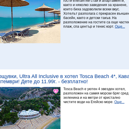
гости елегантни стаи и апартаменти,
както и няколко заведения за хранене,
които биха задоволили всеки вкус.
Хотелът разполага с прекрасен външе
басейн, както и детски такъв. На
разположение на гостите са още часте
плаж, спа център и тенис корт.
Още...
Виж повече
7.5 Отличен
ощувки, Ultra All Inclusive в хотел Tosca Beach 4*, Ка
тември! Дете до 11.99г. - безплатно!
Tosca Beach е уютен 4 звезден хотел,
разположен на самия морски бряг сред
зеленина и на метри от кристално
чистите води на Егейско море.
Още...