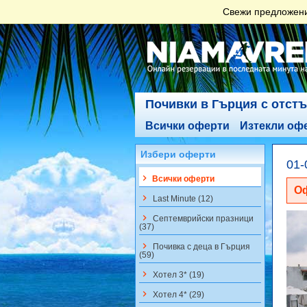
Свежи предложения
Почивки в Гърция с отст
Всички оферти
Изтекли оф
Избери оферти
01-
keyboard_arrow_right
Всички оферти
Оф
keyboard_arrow_right
Last Minute (12)
keyboard_arrow_right
Септемврийски празници
(37)
keyboard_arrow_right
Почивка с деца в Гърция
(59)
keyboard_arrow_right
Хотел 3* (19)
keyboard_arrow_right
Хотел 4* (29)