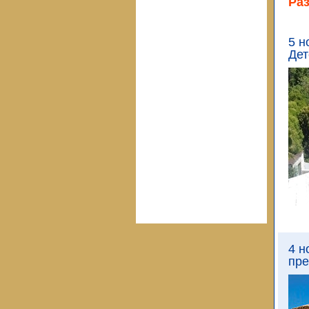
Ра
5 н
Дет
4 н
пре