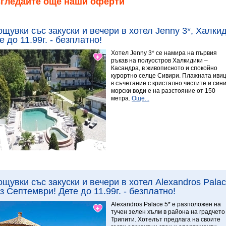
згледайте още наши оферти
ощувки със закуски и вечери в хотел Jenny 3*, Халки
е до 11.99г. - безплатно!
Хотел Jenny 3* се намира на първия
ръкав на полуостров Халкидики –
Касандра, в живописното и спокойно
курортно селце Сивири. Плажната иви
в съчетание с кристално чистите и син
морски води е на разстояние от 150
метра.
Още...
Виж повече
ощувки със закуски и вечери в хотел Alexandros Pala
з Септември! Дете до 11.99г. - безплатно!
7.67 Отличен
Alexandros Palace 5* e разположен на
тучен зелен хълм в района на градчето
Трипити. Хотелът предлага на своите