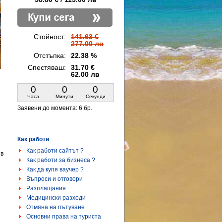
Стойност:
141.63 €
277.00 лв
Отстъпка:
22.38 %
Спестяваш:
31.70 €
62.00 лв
0
0
0
Часа
Минути
Секунди
Заявени до момента:
6 бр.
Как работи
Как работи сайтът ?
 в
Как работи за бизнеса ?
Как да купя ваучер ?
Въпроси и отговори
Разплащания
Медицински разходи
Отмяна на пътуване
Основни права на туриста