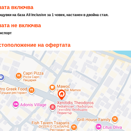
ната включва
ощувки на база All Inclusive за 1 човек, настанен в двойна стая.
ата не включва
анспорт
стоположение на офертата