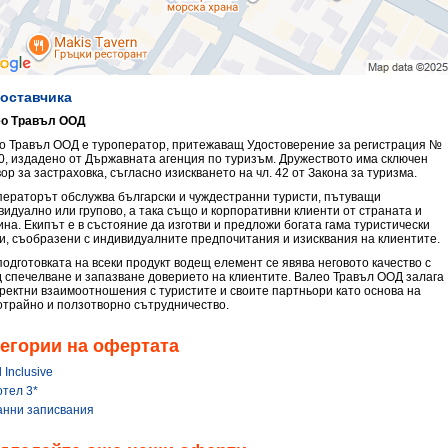
доставчика
о Травъл ООД
о Травъл ООД е туроператор, притежаващ Удостоверение за регистрация №
0, издадено от Държавната агенция по туризъм. Дружеството има сключен
ор за застраховка, съгласно изискването на чл. 42 от Закона за туризма.
ператорът обслужва български и чуждестранни туристи, пътуващи
видуално или групово, а така също и корпоративни клиенти от страната и
ина. Екипът е в състояние да изготви и предложи богата гама туристически
ги, съобразени с индивидуалните предпочитания и изисквания на клиентите.
подготовката на всеки продукт водещ елемент се явява неговото качество с
д спечелване и запазване доверието на клиентите. Валео Травъл ООД залага
оректни взаимоотношения с туристите и своите партньори като основа на
отрайно и ползотворно сътрудничество.
егории на офертата
l Inclusive
отел 3*
анни записвания