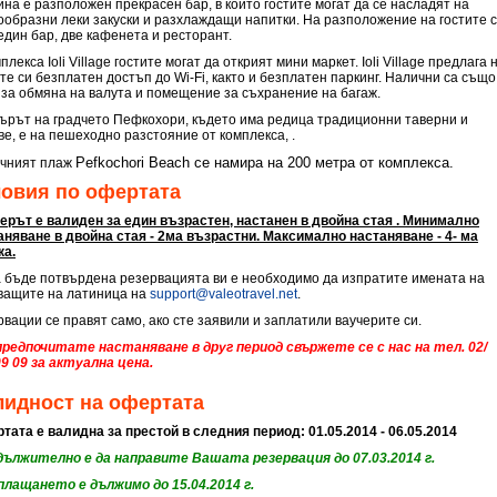
йна е разположен прекрасен бар, в който гостите могат да се насладят на
ообразни леки закуски и разхлаждащи напитки. На разположение на гостите 
един бар, две кафенета и ресторант.
плекса Ioli Village гостите могат да открият мини маркет. Ioli Village предлага 
те си безплатен достъп до Wi-Fi, както и безплатен паркинг. Налични са също
 за обмяна на валута и помещение за съхранение на багаж.
ърът на градчето Пефкохори, където има редица традиционни таверни и
ве, е на пешеходно разстояние от комплекса, .
Pefkochori Beach се намира на 200 метра от комплекса.
чният плаж
ловия по офертата
ерът е валиден за един възрастен, настанен в двойна стая . Минимално
аняване в двойна стая - 2ма възрастни. Максимално настаняване - 4- ма
ка.
а бъде потвърдена резервацията ви е необходимо да изпратите имената на
ващите на латиница на
support@valeotravel.net
.
рвации се правят само, ако сте заявили и заплатили ваучерите си.
предпочитате настаняване в друг период свържете се с нас на тел. 02/
09 09 за актуална цена.
лидност на офертата
тата е валидна за престой в следния период: 01.05.2014 - 06.05.2014
ължително е да направите Вашата резервация до 07.03.2014 г.
плащането е дължимо до 15.04.2014 г.