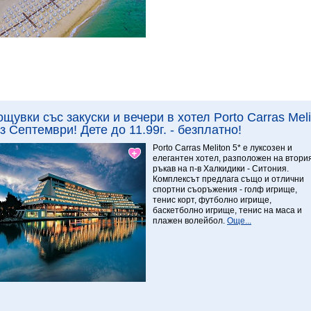
Виж повече
8.39 Превъзходен
ощувки със закуски и вечери в хотел Porto Carras Mel
з Септември! Дете до 11.99г. - безплатно!
Porto Carras Meliton 5* е луксозен и
елегантен хотел, разположен на втори
ръкав на п-в Халкидики - Ситония.
Комплексът предлага също и отлични
спортни съоръжения - голф игрище,
тенис корт, футболно игрище,
баскетболно игрище, тенис на маса и
плажен волейбол.
Още...
Виж повече