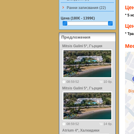
Це
keyboard_arrow_right
Ранни записвания (22)
* 5 н
Цена (
180€ - 1399€
)
Цен
* Тр
Предложения
Ме
Mitsis Galini 5*, Гърция
08:59:52
10 бр.
Mitsis Galini 5*, Гърция
08:59:52
14 бр.
Atrium 4*, Халкидики