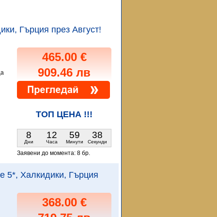
дики, Гърция през Август!
465.00 €
909.46 лв
ца
и
ТОП ЦЕНА !!!
8
12
59
36
Дни
Часа
Минути
Секунди
Заявени до момента:
8 бр.
ce 5*, Халкидики, Гърция
368.00 €