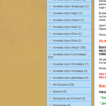
басе
разн
keyboard_arrow_right
почивка през Февруари (1)
още 
keyboard_arrow_right
почивка през Март (1)
В ком
гости
keyboard_arrow_right
гише
почивка през Април (1)
Цент
keyboard_arrow_right
почивка през Май (1)
баро
keyboard_arrow_right
почивка през Юни (1)
Пясъ
keyboard_arrow_right
Ус
почивка през Юли (2)
keyboard_arrow_right
Вауч
почивка през Август (50)
наст
чове
keyboard_arrow_right
почивка през Септември
(59)
За д
пъту
keyboard_arrow_right
почивка през Октомври (7)
Резе
keyboard_arrow_right
почивка през Ноември (4)
Ако 
keyboard_arrow_right
963 
почивка през Декември (4)
keyboard_arrow_right
All Inclusive (28)
Ва
keyboard_arrow_right
Круизи (0)
Oфер
*Зад
keyboard_arrow_right
Екскурзии до Италия (2)
* До
keyboard_arrow_right
Екскурзии (9)