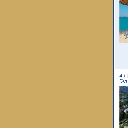
4 н
Сеп