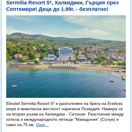
Sermilia Resort 5*, Халкидики, Гърция през
Септември! Деца до 1.99г. - безплатно!
Elinotel Sermilia Resort 5* е разположен на брега на Егейско
море в живописна местност наречена Псакудия. Намира се
на втория ръкав на Халкидики - Ситония. Разстояние между
хотела и международното летище "Македония" (Солун) е
само на 75 км.
Още...