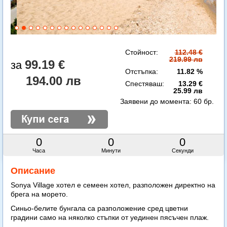
Стойност:
112.48 €
219.99 лв
99.19 €
Отстъпка:
11.82 %
194.00 лв
Спестяваш:
13.29 €
25.99 лв
Заявени до момента:
60 бр.
0
0
0
Часа
Минути
Секунди
Описание
Sonya Village хотел е семеен хотел, разположен директно на
брега на морето.
Синьо-белите бунгала са разположение сред цветни
градини само на няколко стъпки от уединен пясъчен плаж.