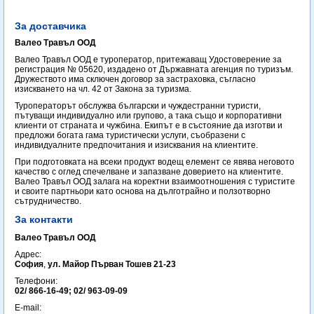
За доставчика
Валео Травъл ООД
Валео Травъл ООД е туроператор, притежаващ Удостоверение за
регистрация № 05620, издадено от Държавната агенция по туризъм.
Дружеството има сключен договор за застраховка, съгласно
изискването на чл. 42 от Закона за туризма.
Туроператорът обслужва български и чуждестранни туристи,
пътуващи индивидуално или групово, а така също и корпоративни
клиенти от страната и чужбина. Екипът е в състояние да изготви и
предложи богата гама туристически услуги, съобразени с
индивидуалните предпочитания и изисквания на клиентите.
При подготовката на всеки продукт водещ елемент се явява неговото
качество с оглед спечелване и запазване доверието на клиентите.
Валео Травъл ООД залага на коректни взаимоотношения с туристите
и своите партньори като основа на дълготрайно и ползотворно
сътрудничество.
За контакти
Валео Травъл ООД
Адрес:
София
,
ул. Майор Първан Тошев 21-23
Телефони:
02/ 866-16-49; 02/ 963-09-09
E-mail: