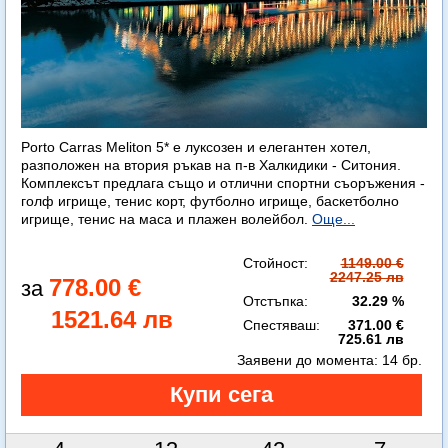
Porto Carras Meliton 5* е луксозен и елегантен хотел,
разположен на втория ръкав на п-в Халкидики - Ситония.
Комплексът предлага също и отлични спортни съоръжения -
голф игрище, тенис корт, футболно игрище, баскетболно
игрище, тенис на маса и плажен волейбол.
Още...
Стойност:
1149.00 €
2247.25 лв
778.00 €
Отстъпка:
32.29 %
1521.64 лв
Спестяваш:
371.00 €
725.61 лв
Заявени до момента:
14 бр.