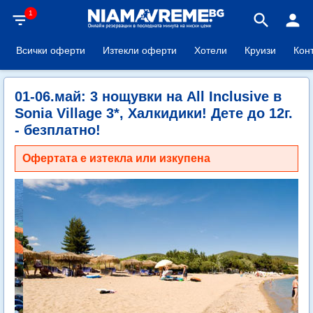
1
filter_list
search
person
Всички оферти
Изтекли оферти
Хотели
Круизи
Кон
01-06.май: 3 нощувки на All Inclusive в
Sonia Village 3*, Халкидики! Дете до 12г.
- безплатно!
Офертата е изтекла или изкупена