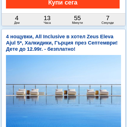
4
13
55
5
Дни
Часа
Минути
Секунди
4 нощувки, All Inclusive в хотел Zeus Eleva
Ajul 5*, Халкидики, Гърция през Септември!
Дете до 12.99г. - безплатно!