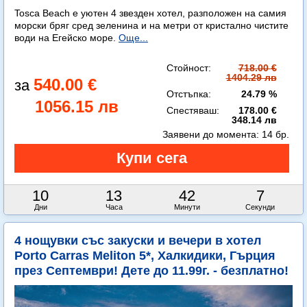
Tosca Beach е уютен 4 звезден хотел, разположен на самия
морски бряг сред зеленина и на метри от кристално чистите
води на Егейско море.
Още...
Стойност:
718.00 €
1404.29 лв
540.00 €
Отстъпка:
24.79 %
1056.15 лв
Спестяваш:
178.00 €
348.14 лв
Заявени до момента:
14 бр.
10
13
42
5
Дни
Часа
Минути
Секунди
4 нощувки със закуски и вечери в хотел
Porto Carras Meliton 5*, Халкидики, Гърция
през Септември! Дете до 11.99г. - безплатно!