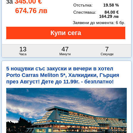
345.00 €
Отстъпка:
19.58 %
674.76 лв
Спестяваш:
84.00 €
164.29 лв
Заявени до момента:
6 бр.
13
47
5
Часа
Минути
Секунди
5 нощувки със закуски и вечери в хотел
Porto Carras Meliton 5*, Халкидики, Гърция
през Август! Дете до 11.99г. - безплатно!