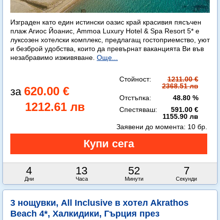
Изграден като един истински оазис край красивия пясъчен
плаж Агиос Йоанис, Ammoa Luxury Hotel & Spa Resort 5* е
луксозен хотелски комплекс, предлагащ гостоприемство, уют
и безброй удобства, които да превърнат ваканцията Ви във
незабравимо изживяване.
Още...
Стойност:
1211.00 €
2368.51 лв
620.00 €
Отстъпка:
48.80 %
1212.61 лв
Спестяваш:
591.00 €
1155.90 лв
Заявени до момента:
10 бр.
4
13
52
5
Дни
Часа
Минути
Секунди
3 нощувки, All Inclusive в хотел Akrathos
Beach 4*, Халкидики, Гърция през