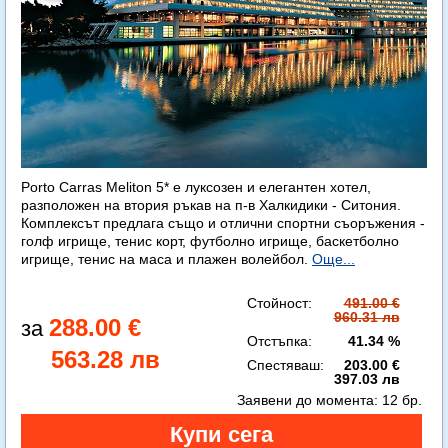
Porto Carras Meliton 5* е луксозен и елегантен хотел,
разположен на втория ръкав на п-в Халкидики - Ситония.
Комплексът предлага също и отлични спортни съоръжения -
голф игрище, тенис корт, футболно игрище, баскетболно
игрище, тенис на маса и плажен волейбол.
Още...
Стойност:
491.00 €
960.31 лв
288.00 €
Отстъпка:
41.34 %
563.28 лв
Спестяваш:
203.00 €
397.03 лв
Заявени до момента:
12 бр.