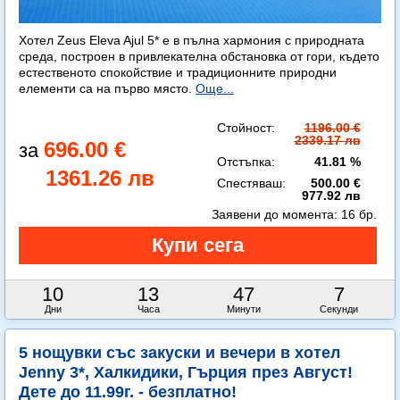
Хотел Zeus Eleva Ajul 5* е в пълна хармония с природната
среда, построен в привлекателна обстановка от гори, където
естественото спокойствие и традиционните природни
елементи са на първо място.
Още...
Стойност:
1196.00 €
2339.17 лв
696.00 €
Отстъпка:
41.81 %
1361.26 лв
Спестяваш:
500.00 €
977.92 лв
Заявени до момента:
16 бр.
10
13
47
5
Дни
Часа
Минути
Секунди
5 нощувки със закуски и вечери в хотел
Jenny 3*, Халкидики, Гърция през Август!
Дете до 11.99г. - безплатно!