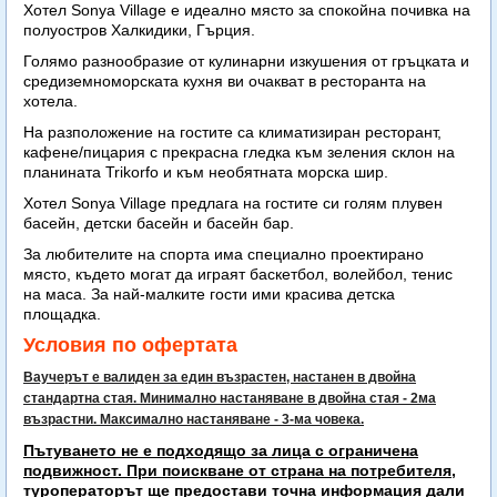
Хотел Sonya Village e идеално място за спокойна почивка на
полуостров Халкидики, Гърция.
Голямо разнообразие от кулинарни изкушения от гръцката и
средиземноморската кухня ви очакват в ресторанта на
хотела.
На разположение на гостите са климатизиран ресторант,
кафене/пицария с прекрасна гледка към зеления склон на
планината Trikorfo и към необятната морска шир.
Хотел Sonya Village предлага на гостите си голям плувен
басейн, детски басейн и басейн бар.
За любителите на спорта има специално проектирано
място, където могат да играят баскетбол, волейбол, тенис
на маса. За най-малките гости ими красива детска
площадка.
Условия по офертата
Ваучерът е валиден за един възрастен, настанен в двойна
стандартна стая. Минимално настаняване в двойна стая - 2ма
възрастни. Максимално настаняване - 3-ма човека.
Пътуването не е подходящо за лица с ограничена
подвижност. При поискване от страна на потребителя,
туроператорът ще предостави точна информация дали