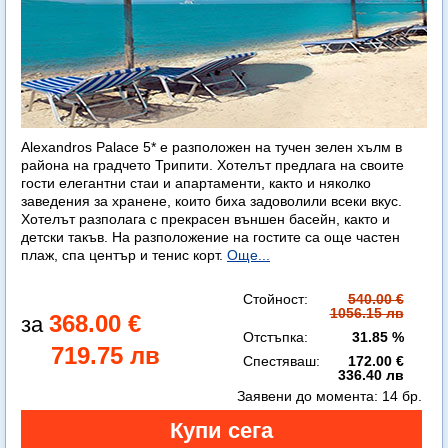
Alexandros Palace 5* e разположен на тучен зелен хълм в
района на градчето Трипити. Хотелът предлага на своите
гости елегантни стаи и апартаменти, както и няколко
заведения за хранене, които биха задоволили всеки вкус.
Хотелът разполага с прекрасен външен басейн, както и
детски такъв. На разположение на гостите са още частен
плаж, спа център и тенис корт.
Още...
Стойност:
540.00 €
1056.15 лв
368.00 €
Отстъпка:
31.85 %
719.75 лв
Спестяваш:
172.00 €
336.40 лв
Заявени до момента:
14 бр.