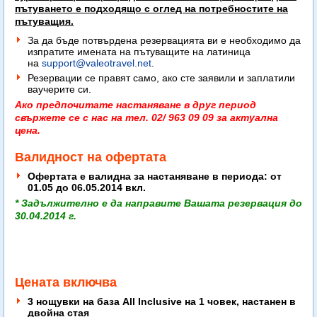
пътуването е подходящо с оглед на потребностите на
пътуващия.
За да бъде потвърдена резервацията ви е необходимо да
изпратите имената на пътуващите на латиница
на
support@valeotravel.net
.
Резервации се правят само, ако сте заявили и заплатили
ваучерите си.
Ако предпочитате настаняване в друг период
свържете се с нас на тел. 02/ 963 09 09 за актуална
цена.
Валидност на офертата
Офертата е валидна за н
астаняване в периода:
от
01.05 до 06.05.2014 вкл.
* Задължително е да направите Вашата резервация до
30.04.2014 г.
Цената включва
3 нощувки на база All Inclusive на 1 човек, настанен в
двойна стая