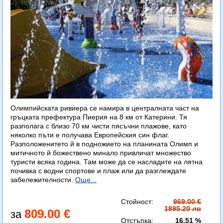
Олимпийската ривиера се намира в централната част на
гръцката префектура Пиерия на 8 км от Катерини. Тя
разполага с близо 70 км чисти пясъчни плажове, като
няколко пъти е получава Европейския син флаг.
Разположенитето й в подножието на планината Олимп и
митичното й божествено минало привличат множество
туристи всяка година. Там може да се насладите на лятна
почивка с водни спортове и плаж или да разглеждате
забележителности.
Още...
Стойност:
969.00 €
1895.20 лв
809.00 €
Отстъпка:
16.51 %