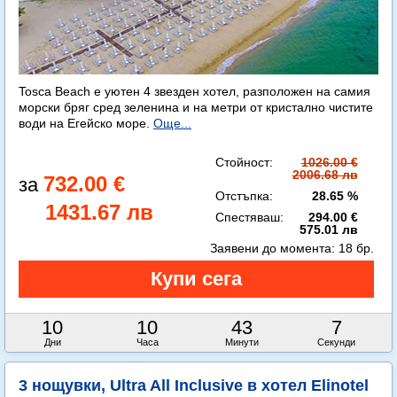
Tosca Beach е уютен 4 звезден хотел, разположен на самия
морски бряг сред зеленина и на метри от кристално чистите
води на Егейско море.
Още...
Стойност:
1026.00 €
2006.68 лв
732.00 €
Отстъпка:
28.65 %
1431.67 лв
Спестяваш:
294.00 €
575.01 лв
Заявени до момента:
18 бр.
10
10
43
5
Дни
Часа
Минути
Секунди
3 нощувки, Ultra All Inclusive в хотел Elinotel