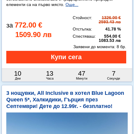
елементи са на първо място.
Още...
Стойност:
1326.00 €
2593.43 лв
772.00 €
Отстъпка:
41.78 %
1509.90 лв
Спестяваш:
554.00 €
1083.53 лв
Заявени до момента:
8 бр.
10
13
47
5
Дни
Часа
Минути
Секунди
3 нощувки, All Inclusive в хотел Blue Lagoon
Queen 5*, Халкидики, Гърция през
Септември! Дете до 12.99г. - безплатно!