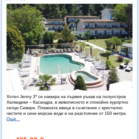
Хотел Jenny 3* се намира на първия ръкав на полуостров
Халкидики – Касандра, в живописното и спокойно курортно
селце Сивири. Плажната ивица в съчетание с кристално
чистите и сини морски води е на разстояние от 150 метра.
Още...