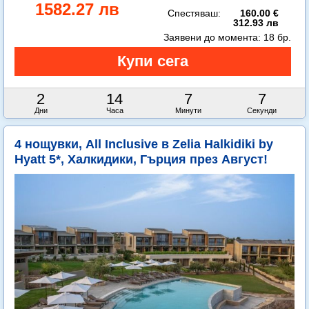
1582.27 лв
Спестяваш:
160.00 €
312.93 лв
Заявени до момента:
18 бр.
2
14
7
5
Дни
Часа
Минути
Секунди
4 нощувки, All Inclusive в Zelia Halkidiki by
Hyatt 5*, Халкидики, Гърция през Август!