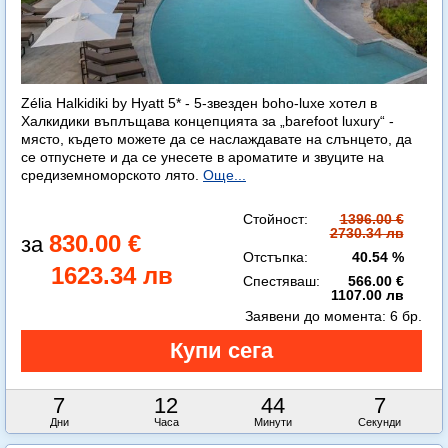
Zélia Halkidiki by Hyatt 5* - 5-звезден boho-luxe хотел в
Халкидики въплъщава концепцията за „barefoot luxury“ -
място, където можете да се наслаждавате на слънцето, да
се отпуснете и да се унесете в ароматите и звуците на
средиземноморското лято.
Още...
Стойност:
1396.00 €
2730.34 лв
830.00 €
Отстъпка:
40.54 %
1623.34 лв
Спестяваш:
566.00 €
1107.00 лв
Заявени до момента:
6 бр.
7
12
44
5
Дни
Часа
Минути
Секунди