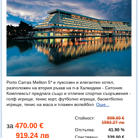
Porto Carras Meliton 5* е луксозен и елегантен хотел,
разположен на втория ръкав на п-в Халкидики - Ситония.
Комплексът предлага също и отлични спортни съоръжения -
голф игрище, тенис корт, футболно игрище, баскетболно
игрище, тенис на маса и плажен волейбол.
Още...
Стойност:
809.00 €
1582.27 лв
470.00 €
Отстъпка:
41.90 %
919.24 лв
Спестяваш:
339.00 €