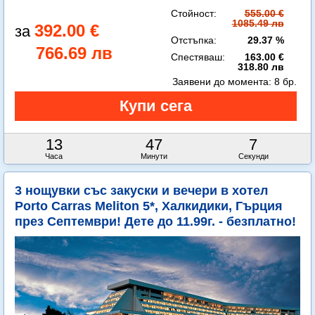
Стойност:
555.00 €
1085.49 лв
392.00 €
Отстъпка:
29.37 %
766.69 лв
Спестяваш:
163.00 €
318.80 лв
Заявени до момента:
8 бр.
13
47
5
Часа
Минути
Секунди
3 нощувки със закуски и вечери в хотел
Porto Carras Meliton 5*, Халкидики, Гърция
през Септември! Дете до 11.99г. - безплатно!