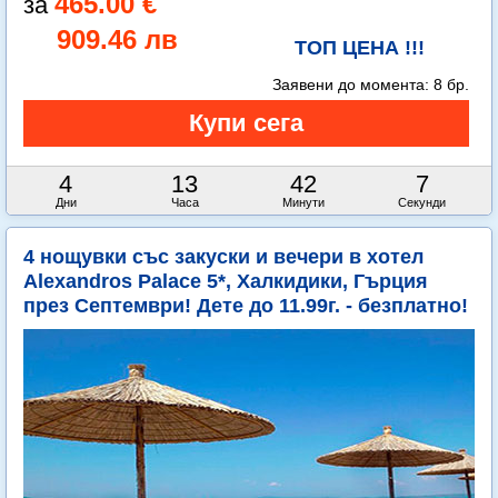
465.00 €
909.46 лв
ТОП ЦЕНА !!!
Заявени до момента:
8 бр.
4
13
42
5
Дни
Часа
Минути
Секунди
4 нощувки със закуски и вечери в хотел
Alexandros Palace 5*, Халкидики, Гърция
през Септември! Дете до 11.99г. - безплатно!