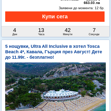
663.03 лв
Заявени до момента:
12 бр.
4
13
42
5
Дни
Часа
Минути
Секунди
5 нощувки, Ultra All Inclusive в хотел Tosca
Beach 4*, Кавала, Гърция през Август! Дете
до 11.99г. - безплатно!