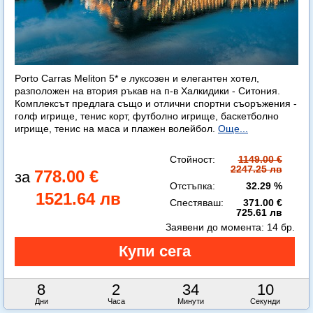
Porto Carras Meliton 5* е луксозен и елегантен хотел,
разположен на втория ръкав на п-в Халкидики - Ситония.
Комплексът предлага също и отлични спортни съоръжения -
голф игрище, тенис корт, футболно игрище, баскетболно
игрище, тенис на маса и плажен волейбол.
Още...
Стойност:
1149.00 €
2247.25 лв
778.00 €
Отстъпка:
32.29 %
1521.64 лв
Спестяваш:
371.00 €
725.61 лв
Заявени до момента:
14 бр.
8
2
34
8
Дни
Часа
Минути
Секунди