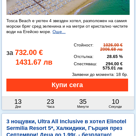
Tosca Beach е уютен 4 звезден хотел, разположен на самия
морски бряг сред зеленина и на метри от кристално чистите
води на Егейско море.
Още...
Стойност:
1026.00 €
2006.68 лв
732.00 €
Отстъпка:
28.65 %
1431.67 лв
Спестяваш:
294.00 €
575.01 лв
Заявени до момента:
18 бр.
13
23
35
8
Дни
Часа
Минути
Секунди
3 нощувки, Ultra All Inclusive в хотел Elinotel
Sermilia Resort 5*, Халкидики, Гърция през
Септември! Деца до 1.99г. - безплатно!