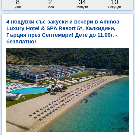
8
2
34
8
Дни
Часа
Минути
Секунди
4 нощувки със закуски и вечери в Ammoa
Luxury Hotel & SPA Resort 5*, Халкидики,
Гърция през Септември! Дете до 11.99г. -
безплатно!