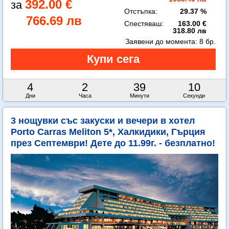
392.00 €
Отстъпка:
29.37 %
766.69 лв
Спестяваш:
163.00 €
318.80 лв
Заявени до момента:
8 бр.
4
2
39
8
Дни
Часа
Минути
Секунди
3 нощувки със закуски и вечери в хотел
Porto Carras Meliton 5*, Халкидики, Гърция
през Септември! Дете до 11.99г. - безплатно!