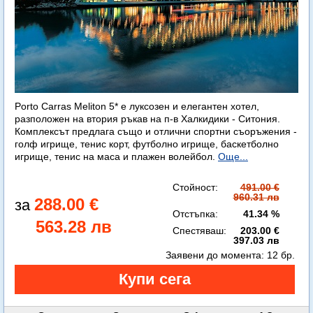
Porto Carras Meliton 5* е луксозен и елегантен хотел,
разположен на втория ръкав на п-в Халкидики - Ситония.
Комплексът предлага също и отлични спортни съоръжения -
голф игрище, тенис корт, футболно игрище, баскетболно
игрище, тенис на маса и плажен волейбол.
Още...
Стойност:
491.00 €
960.31 лв
288.00 €
Отстъпка:
41.34 %
563.28 лв
Спестяваш:
203.00 €
397.03 лв
Заявени до момента:
12 бр.