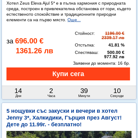
Хотел Zeus Eleva Ajul 5* е в пълна хармония с природната
среда, построен в привлекателна обстановка от гори, където
естественото спокойствие и традиционните природни
елементи са на първо място.
Още...
Стойност:
1196.00 €
2339.17 лв
696.00 €
Отстъпка:
41.81 %
1361.26 лв
Спестяваш:
500.00 €
977.92 лв
Заявени до момента:
16 бр.
14
2
39
8
Дни
Часа
Минути
Секунди
5 нощувки със закуски и вечери в хотел
Jenny 3*, Халкидики, Гърция през Август!
Дете до 11.99г. - безплатно!