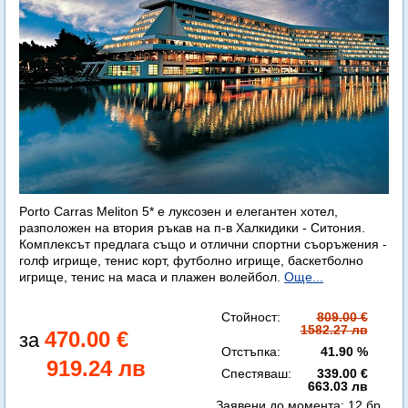
Porto Carras Meliton 5* е луксозен и елегантен хотел,
разположен на втория ръкав на п-в Халкидики - Ситония.
Комплексът предлага също и отлични спортни съоръжения -
голф игрище, тенис корт, футболно игрище, баскетболно
игрище, тенис на маса и плажен волейбол.
Още...
Стойност:
809.00 €
1582.27 лв
470.00 €
Отстъпка:
41.90 %
919.24 лв
Спестяваш:
339.00 €
663.03 лв
Заявени до момента:
12 бр.