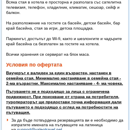
Всяка стая в хотела е просторна и разполага със сателитна
телевизия, телефон, хладилник, климатик, сешоар, сейф и
балкон.
На разположение на гостите са басейн, детски басейн, бар
край басейна, стая за игри, детска площадка.
Паркингът, достъпът до Wi-fi, както и шезлонгите и чадърите
край басейна са безплатен за гостите на хотела.
Всички хранения се сервират на блок маса.
Условия по офертата
Ваучерът е валиден за един възрастен, настанен в
семейна стая. Минимално настаняване в семейна стая -
2-ма възрастни. Максимално настаняване - 4- ма човека.
Пътуването не е подходящо за лица с ограничена
подвижност. При поискване от страна на потребителя,
туроператорът ще предостави точна информация дали
пътуването е подходящо с оглед на потребностите на
пътуващия.
За да бъде потвърдена резервацията ви е необходимо да
изпратите имената на пътуващите на латиница
на
support@valeotravel.net
.