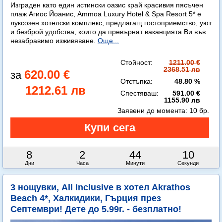
Изграден като един истински оазис край красивия пясъчен
плаж Агиос Йоанис, Ammoa Luxury Hotel & Spa Resort 5* е
луксозен хотелски комплекс, предлагащ гостоприемство, уют
и безброй удобства, които да превърнат ваканцията Ви във
незабравимо изживяване.
Още...
Стойност:
1211.00 €
2368.51 лв
620.00 €
Отстъпка:
48.80 %
1212.61 лв
Спестяваш:
591.00 €
1155.90 лв
Заявени до момента:
10 бр.
8
2
44
8
Дни
Часа
Минути
Секунди
3 нощувки, All Inclusive в хотел Akrathos
Beach 4*, Халкидики, Гърция през
Септември! Дете до 5.99г. - безплатно!