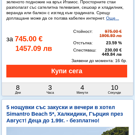
зеленото подножие на връх Итамос. Просторните стаи
разполагат със сателитна телевизия, сешоар и хладилник,
веранда или балкон с изглед към градината. Срещу
доплащане може да се ползва кабелен интернет.
Още...
Стойност:
975.00 €
1906.93 лв
745.00 €
Отстъпка:
23.59 %
1457.09 лв
Спестяваш:
230.00 €
449.84 лв
Заявени до момента:
16 бр.
8
3
4
8
Дни
Часа
Минути
Секунди
5 нощувки със закуски и вечери в хотел
Simantro Beach 5*, Халкидики, Гърция през
Август! Деца до 1.99г. - безплатно!