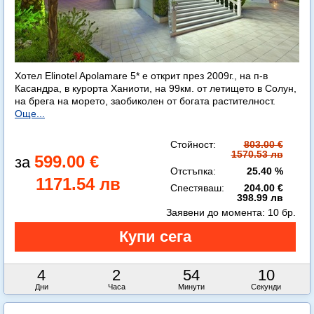
Хотел Elinotel Apolamare 5* е открит през 2009г., на п-в
Касандра, в курорта Ханиоти, на 99км. от летището в Солун,
на брега на морето, заобиколен от богата растителност.
Още...
Стойност:
803.00 €
1570.53 лв
599.00 €
Отстъпка:
25.40 %
1171.54 лв
Спестяваш:
204.00 €
398.99 лв
Заявени до момента:
10 бр.
4
2
54
8
Дни
Часа
Минути
Секунди