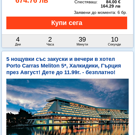
674.76 лв
Спестяваш:
84.00 €
164.29 лв
Заявени до момента:
6 бр.
4
2
39
8
Дни
Часа
Минути
Секунди
5 нощувки със закуски и вечери в хотел
Porto Carras Meliton 5*, Халкидики, Гърция
през Август! Дете до 11.99г. - безплатно!