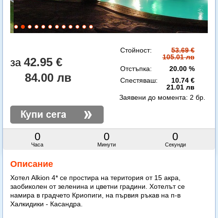
Стойност:
53.69 €
105.01 лв
42.95 €
Отстъпка:
20.00 %
84.00 лв
Спестяваш:
10.74 €
21.01 лв
Заявени до момента:
2 бр.
0
0
0
Часа
Минути
Секунди
Описание
Хотел Alkion 4* се простира на територия от 15 акра,
заобиколен от зеленина и цветни градини. Хотелът се
намира в градчето Криопиги, на първия ръкав на п-в
Халкидики - Касандра.