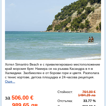
Хотел Simantro Beach е с привилегировано местоположение
край морския бряг. Намира се на ръкава Касандра в п-в
Халкидики. Заобиколен е от борови гори и цветя. Разполага
с тенис кортове, детска площадка и 24-часова рецепция.
Още...
Стойност:
764.00 €
1494.25 лв
506.00 €
Отстъпка:
33.77 %
989.65 лв