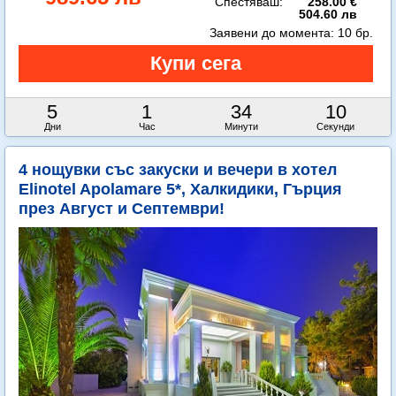
Спестяваш:
258.00 €
504.60 лв
Заявени до момента:
10 бр.
5
1
34
8
Дни
Час
Минути
Секунди
4 нощувки със закуски и вечери в хотел
Elinotel Apolamare 5*, Халкидики, Гърция
през Август и Септември!