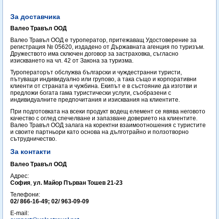
За доставчика
Валео Травъл ООД
Валео Травъл ООД е туроператор, притежаващ Удостоверение за
регистрация № 05620, издадено от Държавната агенция по туризъм.
Дружеството има сключен договор за застраховка, съгласно
изискването на чл. 42 от Закона за туризма.
Туроператорът обслужва български и чуждестранни туристи,
пътуващи индивидуално или групово, а така също и корпоративни
клиенти от страната и чужбина. Екипът е в състояние да изготви и
предложи богата гама туристически услуги, съобразени с
индивидуалните предпочитания и изисквания на клиентите.
При подготовката на всеки продукт водещ елемент се явява неговото
качество с оглед спечелване и запазване доверието на клиентите.
Валео Травъл ООД залага на коректни взаимоотношения с туристите
и своите партньори като основа на дълготрайно и ползотворно
сътрудничество.
За контакти
Валео Травъл ООД
Адрес:
София
,
ул. Майор Първан Тошев 21-23
Телефони:
02/ 866-16-49; 02/ 963-09-09
E-mail: