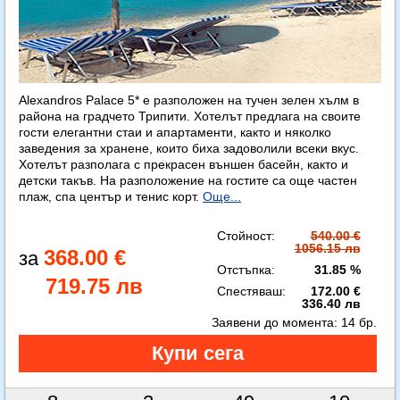
Alexandros Palace 5* e разположен на тучен зелен хълм в
района на градчето Трипити. Хотелът предлага на своите
гости елегантни стаи и апартаменти, както и няколко
заведения за хранене, които биха задоволили всеки вкус.
Хотелът разполага с прекрасен външен басейн, както и
детски такъв. На разположение на гостите са още частен
плаж, спа център и тенис корт.
Още...
Стойност:
540.00 €
1056.15 лв
368.00 €
Отстъпка:
31.85 %
719.75 лв
Спестяваш:
172.00 €
336.40 лв
Заявени до момента:
14 бр.