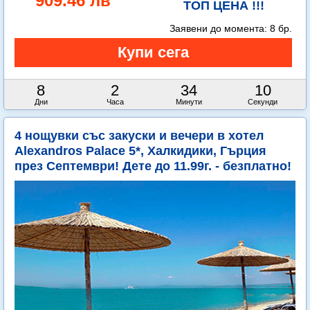
909.46 лв
ТОП ЦЕНА !!!
Заявени до момента:
8 бр.
8
2
34
8
Дни
Часа
Минути
Секунди
4 нощувки със закуски и вечери в хотел
Alexandros Palace 5*, Халкидики, Гърция
през Септември! Дете до 11.99г. - безплатно!