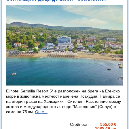
Elinotel Sermilia Resort 5* е разположен на брега на Егейско
море в живописна местност наречена Псакудия. Намира се
на втория ръкав на Халкидики - Ситония. Разстояние между
хотела и международното летище "Македония" (Солун) е
само на 75 км.
Още...
Стойност:
555.00 €
1085.49 лв