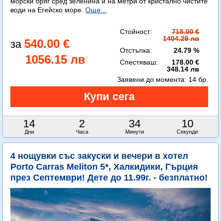
морски бряг сред зеленина и на метри от кристално чистите
води на Егейско море.
Още...
Стойност:
718.00 €
1404.29 лв
540.00 €
Отстъпка:
24.79 %
1056.15 лв
Спестяваш:
178.00 €
348.14 лв
Заявени до момента:
14 бр.
14
2
34
8
Дни
Часа
Минути
Секунди
4 нощувки със закуски и вечери в хотел
Porto Carras Meliton 5*, Халкидики, Гърция
през Септември! Дете до 11.99г. - безплатно!