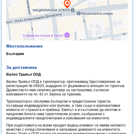
Местоположение
България
За доставчика
Валео Травъл ООД
Валео Травъл ООД е туроператор, притежаващ Удостоверение за
регистрация № 05620, издадено от Държавната агенция по туризъм.
Дружеството има сключен договор за застраховка, съгласно
изискването на чл. 42 от Закона за туризма.
Туроператорът обслужва български и чуждестранни туристи,
пътуващи индивидуално или групово, а така също и корпоративни
клиенти от страната и чужбина. Екипът е в състояние да изготви и
предложи богата гама туристически услуги, съобразени с
индивидуалните предпочитания и изисквания на клиентите.
При подготовката на всеки продукт водещ елемент се явява неговото
качество с оглед спечелване и запазване доверието на клиентите.
Валео Травъл ООД залага на коректни взаимоотношения с туристите