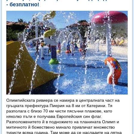
- безплатно!
Олимпийската ривиера се намира в централната част на
гръцката префектура Пиерия на 8 км от Катерини. Тя
разполага с близо 70 км чисти пясъчни плажове, като
няколко пъти е получава Европейския син флаг.
Разположенитето й в подножието на планината Олимп и
митичното й божествено минало привличат множество
туристи всяка година. Там може да се насладите на лятна