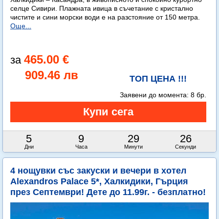
селце Сивири. Плажната ивица в съчетание с кристално
чистите и сини морски води е на разстояние от 150 метра.
Още...
465.00 €
909.46 лв
ТОП ЦЕНА !!!
Заявени до момента:
8 бр.
5
9
29
25
Дни
Часа
Минути
Секунди
4 нощувки със закуски и вечери в хотел
Alexandros Palace 5*, Халкидики, Гърция
през Септември! Дете до 11.99г. - безплатно!