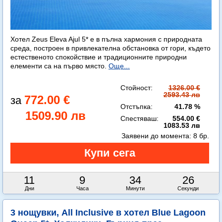
Хотел Zeus Eleva Ajul 5* е в пълна хармония с природната
среда, построен в привлекателна обстановка от гори, където
естественото спокойствие и традиционните природни
елементи са на първо място.
Още...
Стойност:
1326.00 €
2593.43 лв
772.00 €
Отстъпка:
41.78 %
1509.90 лв
Спестяваш:
554.00 €
1083.53 лв
Заявени до момента:
8 бр.
11
9
34
25
Дни
Часа
Минути
Секунди
3 нощувки, All Inclusive в хотел Blue Lagoon