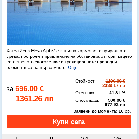
Хотел Zeus Eleva Ajul 5* е в пълна хармония с природната
среда, построен в привлекателна обстановка от гори, където
естественото спокойствие и традиционните природни
елементи са на първо място.
Още...
Стойност:
1196.00 €
2339.17 лв
696.00 €
Отстъпка:
41.81 %
1361.26 лв
Спестяваш:
500.00 €
977.92 лв
Заявени до момента:
16 бр.
11
9
34
25