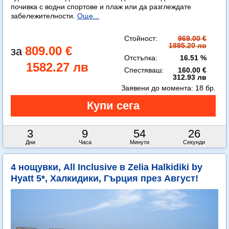
почивка с водни спортове и плаж или да разглеждате
забележителности.
Още...
Стойност:
969.00 €
1895.20 лв
809.00 €
Отстъпка:
16.51 %
1582.27 лв
Спестяваш:
160.00 €
312.93 лв
Заявени до момента:
18 бр.
3
9
54
25
Дни
Часа
Минути
Секунди
4 нощувки, All Inclusive в Zelia Halkidiki by
Hyatt 5*, Халкидики, Гърция през Август!