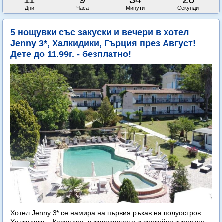
Дни
Часа
Минути
Секунди
5 нощувки със закуски и вечери в хотел
Jenny 3*, Халкидики, Гърция през Август!
Дете до 11.99г. - безплатно!
Хотел Jenny 3* се намира на първия ръкав на полуостров
Халкидики – Касандра, в живописното и спокойно курортно