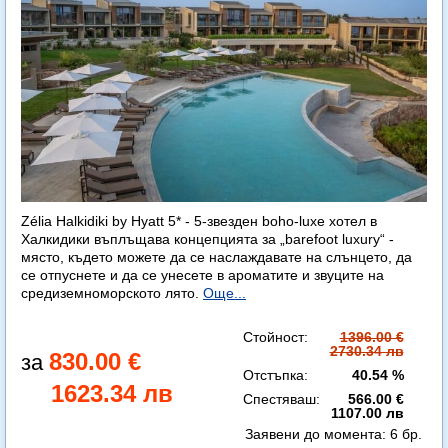
Zélia Halkidiki by Hyatt 5* - 5-звезден boho-luxe хотел в
Халкидики въплъщава концепцията за „barefoot luxury“ -
място, където можете да се наслаждавате на слънцето, да
се отпуснете и да се унесете в ароматите и звуците на
средиземноморското лято.
Още...
Стойност:
1396.00 €
2730.34 лв
830.00 €
Отстъпка:
40.54 %
1623.34 лв
Спестяваш:
566.00 €
1107.00 лв
Заявени до момента:
6 бр.