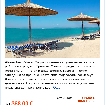
Alexandros Palace 5* e разположен на тучен зелен хълм в
района на градчето Трипити. Хотелът предлага на своите
гости елегантни стаи и апартаменти, както и няколко
заведения за хранене, които биха задоволили всеки вкус.
Хотелът разполага с прекрасен външен басейн, както и
детски такъв. На разположение на гостите са още частен
плаж, спа център и тенис корт.
Още...
Стойност:
540.00 €
1056.15 лв
368.00 €