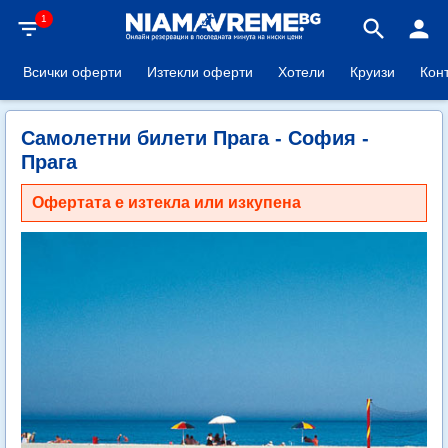
1
filter_list
search
person
Всички оферти
Изтекли оферти
Хотели
Круизи
Кон
Самолетни билети Прага - София -
Прага
Офертата е изтекла или изкупена