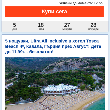
Заявени до момента:
12 бр.
5
18
27
26
Дни
Часа
Минути
Секунди
5 нощувки, Ultra All Inclusive в хотел Tosca
Beach 4*, Кавала, Гърция през Август! Дете
до 11.99г. - безплатно!