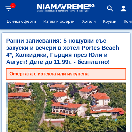
1
filter_list
search
person
Всички оферти
Изтекли оферти
Хотели
Круизи
Кон
Ранни записвания: 5 нощувки със
закуски и вечери в хотел Portes Beach
4*, Халкидики, Гърция през Юли и
Август! Дете до 11.99г. - безплатно!
Офертата е изтекла или изкупена