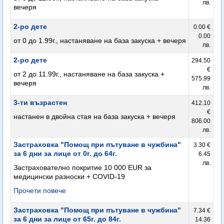
лв.
вечеря
2-ро дете
0.00 €
0.00
от 0 до 1.99г., настаняване на база закуска + вечеря
лв.
2-ро дете
294.50
€
от 2 до 11.99г., настаняване на база закуска +
575.99
вечеря
лв.
3-ти възрастен
412.10
€
настанен в двойна стая на база закуска + вечеря
806.00
лв.
Застраховка "Помощ при пътуване в чужбина"
3.30 €
за 6 дни за лице от 0г. до 64г.
6.45
лв.
Застрахователно покритие 10 000 EUR за
медицински разноски + COVID-19
Прочети повече
Застраховка "Помощ при пътуване в чужбина"
7.34 €
за 6 дни за лице от 65г. до 84г.
14.36