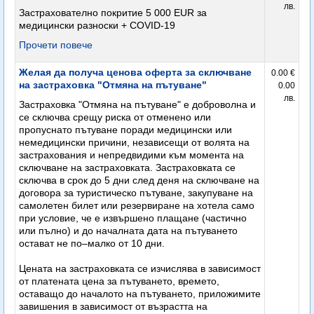
лв.
Застрахователно покритие 5 000 EUR за
медицински разноски + COVID-19
Прочети повече
Желая да получа ценова оферта за сключване
0.00 €
на застраховка "Отмяна на пътуване"
0.00
лв.
Застраховка "Отмяна на пътуване" е доброволна и
се сключва срещу риска от отменено или
пропуснато пътуване поради медицински или
немедицински причини, независещи от волята на
застрахования и непредвидими към момента на
сключване на застраховката. Застраховката се
сключва в срок до 5 дни след деня на сключване на
договора за туристическо пътуване, закупуване на
самолетен билет или резервиране на хотела само
при условие, че е извършено плащане (частично
или пълно) и до началната дата на пътуването
остават не по–малко от 10 дни.
Цената на застраховката се изчислява в зависимост
от платената цена за пътуването, времето,
оставащо до началото на пътуването, приложимите
завишения в зависимост от възрастта на