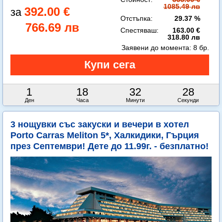
1085.49 лв
392.00 €
Отстъпка:
29.37 %
766.69 лв
Спестяваш:
163.00 €
318.80 лв
Заявени до момента:
8 бр.
1
18
32
26
Ден
Часа
Минути
Секунди
3 нощувки със закуски и вечери в хотел
Porto Carras Meliton 5*, Халкидики, Гърция
през Септември! Дете до 11.99г. - безплатно!