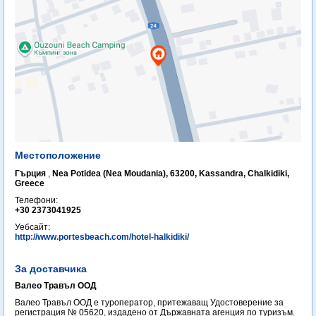
Местоположение
Гърция
,
Nea Potidea (Nea Moudania), 63200, Kassandra, Chalkidiki,
Greece
Телефони:
+30 2373041925
Уебсайт:
http://www.portesbeach.com/hotel-halkidiki/
За доставчика
Валео Травъл ООД
Валео Травъл ООД е туроператор, притежаващ Удостоверение за
регистрация № 05620, издадено от Държавната агенция по туризъм.