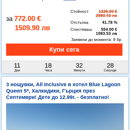
Стойност:
1326.00 €
2593.43 лв
772.00 €
Отстъпка:
41.78 %
1509.90 лв
Спестяваш:
554.00 €
1083.53 лв
Заявени до момента:
8 бр.
11
18
32
26
Дни
Часа
Минути
Секунди
3 нощувки, All Inclusive в хотел Blue Lagoon
Queen 5*, Халкидики, Гърция през
Септември! Дете до 12.99г. - безплатно!