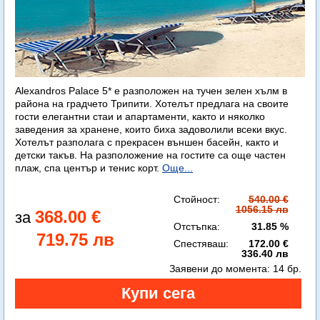
Alexandros Palace 5* e разположен на тучен зелен хълм в
района на градчето Трипити. Хотелът предлага на своите
гости елегантни стаи и апартаменти, както и няколко
заведения за хранене, които биха задоволили всеки вкус.
Хотелът разполага с прекрасен външен басейн, както и
детски такъв. На разположение на гостите са още частен
плаж, спа център и тенис корт.
Още...
Стойност:
540.00 €
1056.15 лв
368.00 €
Отстъпка:
31.85 %
719.75 лв
Спестяваш:
172.00 €
336.40 лв
Заявени до момента:
14 бр.