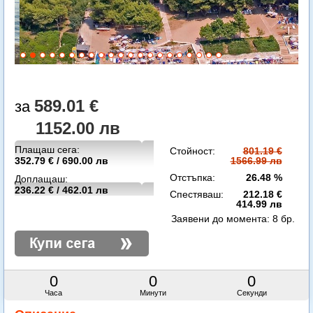
589.01 €
1152.00 лв
Плащаш сега:
Стойност:
801.19 €
352.79 € / 690.00 лв
1566.99 лв
Отстъпка:
26.48 %
Доплащаш:
236.22 € / 462.01 лв
Спестяваш:
212.18 €
414.99 лв
Заявени до момента:
8 бр.
0
0
0
Часа
Минути
Секунди