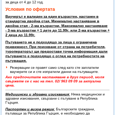
за деца от 4 до 12 год.
Условия по офертата
Ваучерът е валиден за един възрастен, настанен в
стандартна двойна стая. Минимално настаняване в
двойна стая - 2-ма възрастни. Максимално настаняване
-
3-ма възрастни + 1 дете до 11.99г. или 2-ма възрастни +
2 деца до 11.99г.
Пътуването не е подходящо за лица с ограничена
подвижност. При поискване от страна на потребителя,
туроператорът ще предостави точна информация дали
пътуването е подходящо с оглед на потребностите на
пътуващия.
Резервации се правят само след като сте заплатили
ваучерите си и сте изпратили данни на пътуващите.
Ако предпочитате настаняване в друг период, моля
свържете се с нас на тел. 02/ 963 09 09 за актуална
цена.
Медицински и здравни изисквания
:
Няма медицински и
здравни изисквания, свързани с пътуване в Република
Гърция.
Паспортен и визов режим
:
Българските граждани,
пътуващи за Република Гърция, е необходимо да