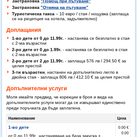
Застраховка
"Помощ при пътуване"
Застраховка
"Отмяна на пътуване"
Туристическа такса
– 10 евро / стая / нощувка (заплаща
се на рецепция на хотела, задължително)
Доплащания
1-во дете от 0 до 11.99г.
- настанява се безплатно в стая
с 2-ма възрастни
2-ро дете от 0 до 1.99г.
- настанява се безплатно в стая
с 2-ма възрастни
2-ро дете от 2 до 11.99г.
- заплаща 576 лв / 294.50 € за
целия престой
3-ти възрастен
, настанен на допълнително легло в
двойна стая - заплаща 806 лв / 412.10 € за целия престой
Допълнителни услуги
Моля имайте предвид, че корекции в броя и вида на
допълнителните услуги могат да се извършват единствено
преди поръчката да бъде заплатена.
Наименование
Цена
1-во дете
0.00 €
0.00
от 0 до 11.99г., настаняване на база закуска +