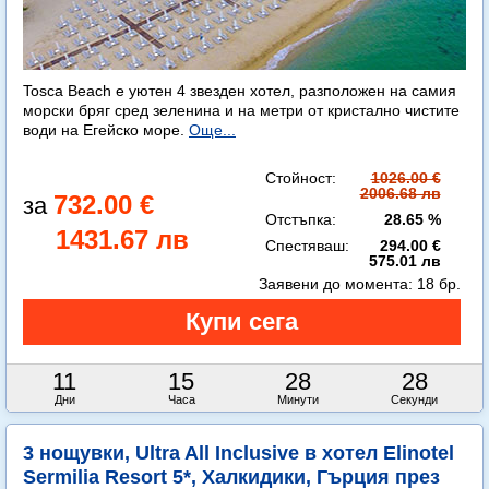
Tosca Beach е уютен 4 звезден хотел, разположен на самия
морски бряг сред зеленина и на метри от кристално чистите
води на Егейско море.
Още...
Стойност:
1026.00 €
2006.68 лв
732.00 €
Отстъпка:
28.65 %
1431.67 лв
Спестяваш:
294.00 €
575.01 лв
Заявени до момента:
18 бр.
11
15
28
26
Дни
Часа
Минути
Секунди
3 нощувки, Ultra All Inclusive в хотел Elinotel
Sermilia Resort 5*, Халкидики, Гърция през