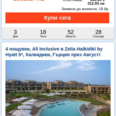
312.93 лв
Заявени до момента:
18 бр.
3
18
52
26
Дни
Часа
Минути
Секунди
4 нощувки, All Inclusive в Zelia Halkidiki by
Hyatt 5*, Халкидики, Гърция през Август!