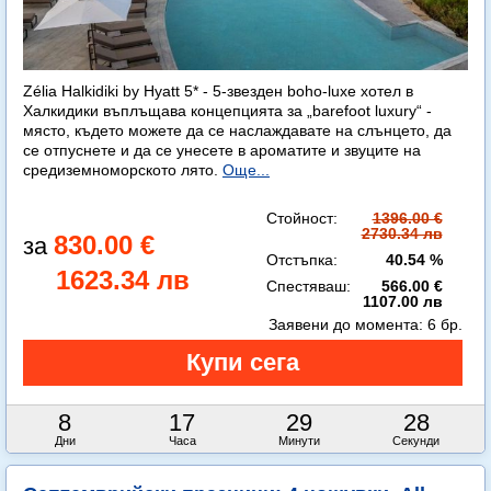
Zélia Halkidiki by Hyatt 5* - 5-звезден boho-luxe хотел в
Халкидики въплъщава концепцията за „barefoot luxury“ -
място, където можете да се наслаждавате на слънцето, да
се отпуснете и да се унесете в ароматите и звуците на
средиземноморското лято.
Още...
Стойност:
1396.00 €
2730.34 лв
830.00 €
Отстъпка:
40.54 %
1623.34 лв
Спестяваш:
566.00 €
1107.00 лв
Заявени до момента:
6 бр.
8
17
29
26
Дни
Часа
Минути
Секунди