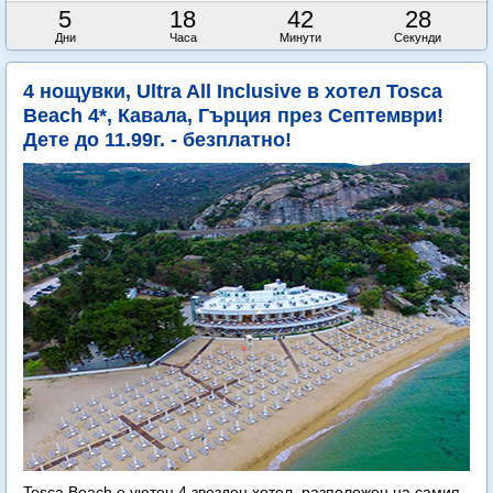
5
18
42
26
Дни
Часа
Минути
Секунди
4 нощувки, Ultra All Inclusive в хотел Tosca
Beach 4*, Кавала, Гърция през Септември!
Дете до 11.99г. - безплатно!
Tosca Beach е уютен 4 звезден хотел, разположен на самия