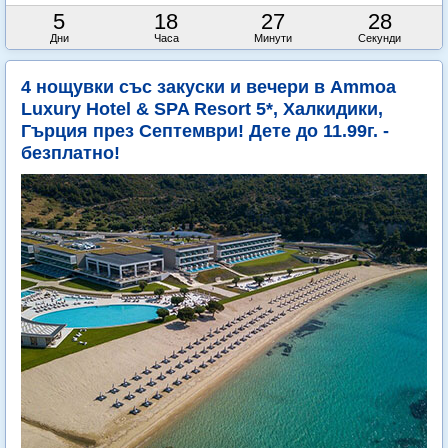
5
18
27
26
Дни
Часа
Минути
Секунди
4 нощувки със закуски и вечери в Ammoa
Luxury Hotel & SPA Resort 5*, Халкидики,
Гърция през Септември! Дете до 11.99г. -
безплатно!