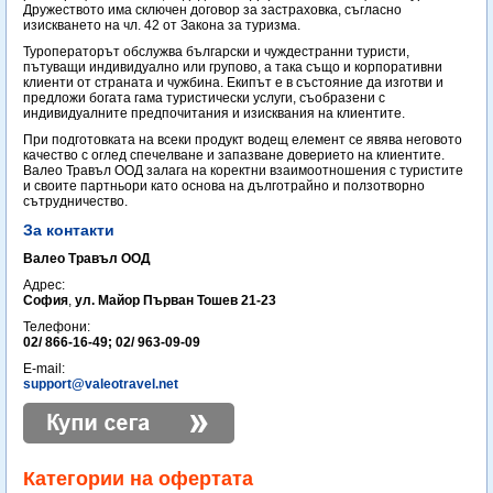
Дружеството има сключен договор за застраховка, съгласно
изискването на чл. 42 от Закона за туризма.
Туроператорът обслужва български и чуждестранни туристи,
пътуващи индивидуално или групово, а така също и корпоративни
клиенти от страната и чужбина. Екипът е в състояние да изготви и
предложи богата гама туристически услуги, съобразени с
индивидуалните предпочитания и изисквания на клиентите.
При подготовката на всеки продукт водещ елемент се явява неговото
качество с оглед спечелване и запазване доверието на клиентите.
Валео Травъл ООД залага на коректни взаимоотношения с туристите
и своите партньори като основа на дълготрайно и ползотворно
сътрудничество.
За контакти
Валео Травъл ООД
Адрес:
София
,
ул. Майор Първан Тошев 21-23
Телефони:
02/ 866-16-49; 02/ 963-09-09
E-mail:
support@valeotravel.net
Категории на офертата