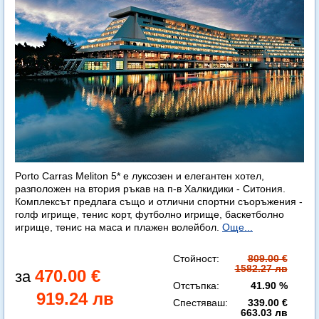
Porto Carras Meliton 5* е луксозен и елегантен хотел,
разположен на втория ръкав на п-в Халкидики - Ситония.
Комплексът предлага също и отлични спортни съоръжения -
голф игрище, тенис корт, футболно игрище, баскетболно
игрище, тенис на маса и плажен волейбол.
Още...
Стойност:
809.00 €
1582.27 лв
470.00 €
Отстъпка:
41.90 %
919.24 лв
Спестяваш:
339.00 €
663.03 лв