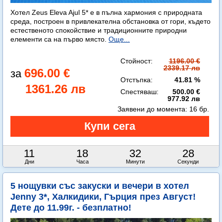
Хотел Zeus Eleva Ajul 5* е в пълна хармония с природната
среда, построен в привлекателна обстановка от гори, където
естественото спокойствие и традиционните природни
елементи са на първо място.
Още...
Стойност:
1196.00 €
2339.17 лв
696.00 €
Отстъпка:
41.81 %
1361.26 лв
Спестяваш:
500.00 €
977.92 лв
Заявени до момента:
16 бр.
11
18
32
26
Дни
Часа
Минути
Секунди
5 нощувки със закуски и вечери в хотел
Jenny 3*, Халкидики, Гърция през Август!
Дете до 11.99г. - безплатно!