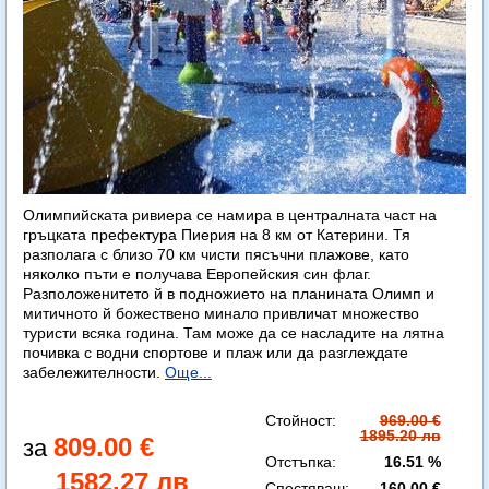
Олимпийската ривиера се намира в централната част на
гръцката префектура Пиерия на 8 км от Катерини. Тя
разполага с близо 70 км чисти пясъчни плажове, като
няколко пъти е получава Европейския син флаг.
Разположенитето й в подножието на планината Олимп и
митичното й божествено минало привличат множество
туристи всяка година. Там може да се насладите на лятна
почивка с водни спортове и плаж или да разглеждате
забележителности.
Още...
Стойност:
969.00 €
1895.20 лв
809.00 €
Отстъпка:
16.51 %
1582.27 лв
Спестяваш:
160.00 €