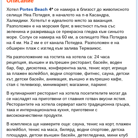
Описание
Хотел
Portes Beach
4*
се намира в близост до живописното
селище Неа Потидея, в началото на п-в Касандра,
Халкидики. Хотелът е идеалното място за ваканция.
Разположен е на морския бряг, в местност пълна със
зеленина и разкриваща се прекрасна гледка към синьото
море. Солун се намира на 60 км, а селището Неа Потидеа
на 4 км. На 2 км е от канала Потидеа. Разположен е на
обширен плаж с изглед към залива Термаикос.
На разположение на гостита на хотела са: 24 часа
рецепция, външен и вътрешен ресторант, басейн, воден
бар, бар, дискотека, конферентна зала, тенис корт, игрище
за плажен волейбол, водни спортове, фитнес, сауна, детски
кът, детски басейн, анимация, външно и вътрешно кафе,
стая с телевизор, минимаркет, магазини, паркинг.
В кулинарният ресторант на хотела посетителите могат да
се насладят на приготвени от главния готвач вкусни ястия.
Ресторантите на хотела сервират както традиционна гръцка,
така и интернационална кухня, приготвени с
висококачествени продукти.
В комплекса ще намерите още: сауна, тенис на корт, плажен
волейбол, тенис на маса, билярд, водни спортове, детска
площадка, детски външен басейн, детегледачка, мини клуб