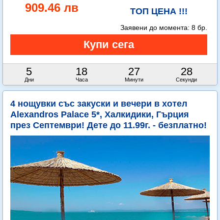
909.46 лв
ТОП ЦЕНА !!!
Заявени до момента:
8 бр.
5
18
27
26
Дни
Часа
Минути
Секунди
4 нощувки със закуски и вечери в хотел
Alexandros Palace 5*, Халкидики, Гърция
през Септември! Дете до 11.99г. - безплатно!