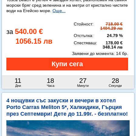
морски бряг сред зеленина и на метри от кристално чистите
води на Егейско море.
Още...
Стойност:
718.00 €
1404.29 лв
540.00 €
Отстъпка:
24.79 %
1056.15 лв
Спестяваш:
178.00 €
348.14 лв
Заявени до момента:
14 бр.
11
18
27
26
Дни
Часа
Минути
Секунди
4 нощувки със закуски и вечери в хотел
Porto Carras Meliton 5*, Халкидики, Гърция
през Септември! Дете до 11.99г. - безплатно!