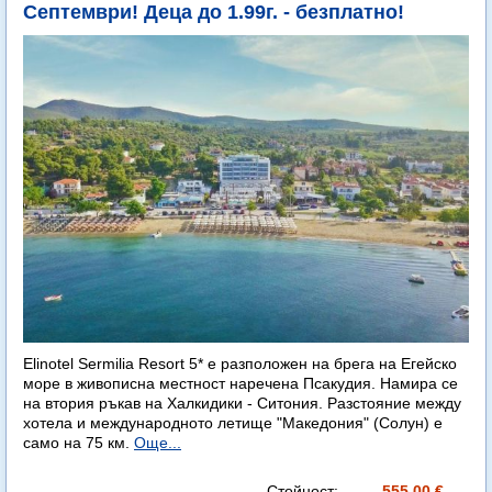
Септември! Деца до 1.99г. - безплатно!
Elinotel Sermilia Resort 5* е разположен на брега на Егейско
море в живописна местност наречена Псакудия. Намира се
на втория ръкав на Халкидики - Ситония. Разстояние между
хотела и международното летище "Македония" (Солун) е
само на 75 км.
Още...
Стойност:
555.00 €