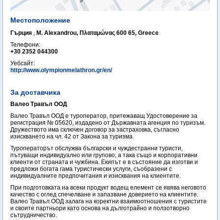
Местоположение
Гърция
,
M. Alexandrou, Πλαταμώνας 600 65, Greece
Телефони:
+30 2352 044300
Уебсайт:
http://www.olympionmelathron.gr/en/
За доставчика
Валео Травъл ООД
Валео Травъл ООД е туроператор, притежаващ Удостоверение за
регистрация № 05620, издадено от Държавната агенция по туризъм.
Дружеството има сключен договор за застраховка, съгласно
изискването на чл. 42 от Закона за туризма.
Туроператорът обслужва български и чуждестранни туристи,
пътуващи индивидуално или групово, а така също и корпоративни
клиенти от страната и чужбина. Екипът е в състояние да изготви и
предложи богата гама туристически услуги, съобразени с
индивидуалните предпочитания и изисквания на клиентите.
При подготовката на всеки продукт водещ елемент се явява неговото
качество с оглед спечелване и запазване доверието на клиентите.
Валео Травъл ООД залага на коректни взаимоотношения с туристите
и своите партньори като основа на дълготрайно и ползотворно
сътрудничество.