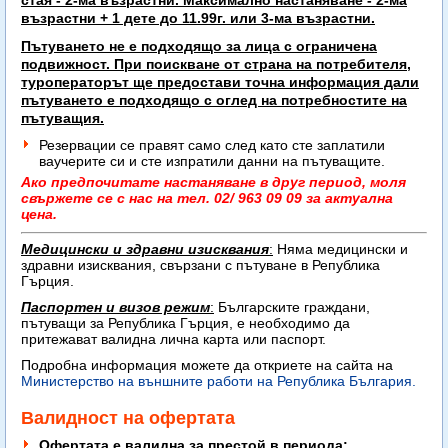
стая - 2-ма възрастни. Максимално настаняване -
2-ма
възрастни + 1 дете до 11.99г. или 3-ма възрастни.
Пътуването не е подходящо за лица с ограничена
подвижност. При поискване от страна на потребителя,
туроператорът ще предостави точна информация дали
пътуването е подходящо с оглед на потребностите на
пътуващия.
Резервации се правят само след като сте заплатили
ваучерите си и сте изпратили данни на пътуващите.
Ако предпочитате настаняване в друг период, моля
свържете се с нас на тел. 02/ 963 09 09 за актуална
цена.
Медицински и здравни изисквания
:
Няма медицински и
здравни изисквания, свързани с пътуване в Република
Гърция.
Паспортен и визов режим
:
Българските граждани,
пътуващи за Република Гърция, е необходимо да
притежават
валидна лична карта или паспорт.
Подробна информация можете да откриете на сайта на
Министерство на външните работи на Република България.
Валидност на офертата
Офертата е валидна за престой в периода: