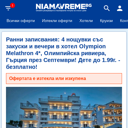
1
filter_list
search
person
Всички оферти
Изтекли оферти
Хотели
Круизи
Кон
Ранни записвания: 4 нощувки със
закуски и вечери в хотел Olympion
Melathron 4*, Олимпийска ривиера,
Гърция през Септември! Дете до 1.99г. -
безплатно!
Офертата е изтекла или изкупена