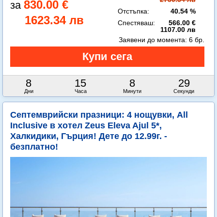
830.00 €
Отстъпка:
40.54 %
1623.34 лв
Спестяваш:
566.00 €
1107.00 лв
Заявени до момента:
6 бр.
8
15
8
28
Дни
Часа
Минути
Секунди
Септемврийски празници: 4 нощувки, All
Inclusive в хотел Zeus Eleva Ajul 5*,
Халкидики, Гърция! Дете до 12.99г. -
безплатно!