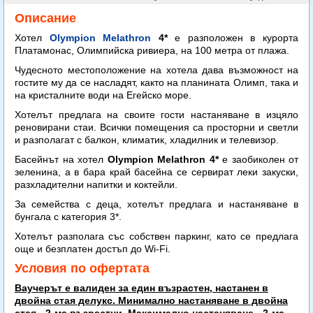
Описание
Хотел
Olympion Melathron
4*
е разположен в курорта
Платамонас, Олимпийска ривиера, на 100 метра от плажа.
Чудесното местоположение на хотела дава възможност на
гостите му да се насладят, както на планината Олимп, така и
на кристалните води на Егейско море.
Хотелът предлага на своите гости настаняване в изцяло
реновирани стаи. Всички помещения са просторни и светли
и разполагат с балкон, климатик, хладилник и телевизор.
Басейнът на хотел
Olympion Melathron 4*
е заобиколен от
зеленина, а в бара край басейна се сервират леки закуски,
разхладителни напитки и коктейли.
За семейства с деца, хотелът предлага и настаняване в
бунгала с категория 3*.
Хотелът разполага със собствен паркинг, като се предлага
още и безплатен достъп до Wi-Fi.
Условия по офертата
Ваучерът е валиден за един възрастен, настанен в
двойна стая делукс. Минимално настаняване в двойна