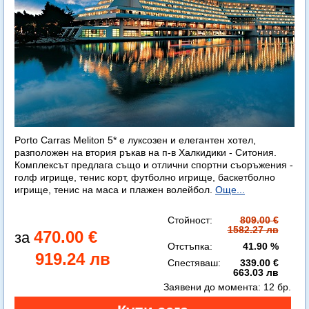
Porto Carras Meliton 5* е луксозен и елегантен хотел,
разположен на втория ръкав на п-в Халкидики - Ситония.
Комплексът предлага също и отлични спортни съоръжения -
голф игрище, тенис корт, футболно игрище, баскетболно
игрище, тенис на маса и плажен волейбол.
Още...
Стойност:
809.00 €
1582.27 лв
470.00 €
Отстъпка:
41.90 %
919.24 лв
Спестяваш:
339.00 €
663.03 лв
Заявени до момента:
12 бр.