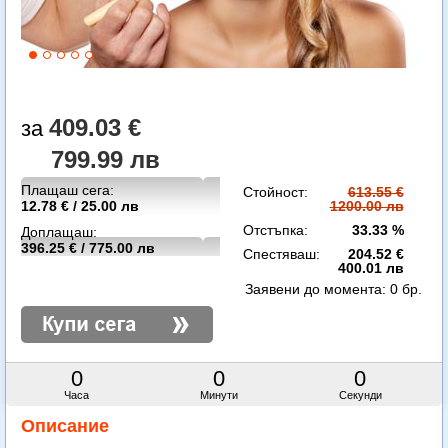
409.03 €
799.99 лв
Плащаш сега:
Стойност:
613.55 €
12.78 € / 25.00 лв
1200.00 лв
Отстъпка:
33.33 %
Доплащаш:
396.25 € / 775.00 лв
Спестяваш:
204.52 €
400.01 лв
Заявени до момента:
0 бр.
0
0
0
Часа
Минути
Секунди
Описание