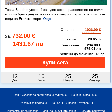
Tosca Beach е уютен 4 звезден хотел, разположен на самия
морски бряг сред зеленина и на метри от кристално чистите
води на Егейско море.
Още...
Стойност:
1026.00 €
2006.68 лв
732.00 €
Отстъпка:
28.65 %
1431.67 лв
Спестяваш:
294.00 €
575.01 лв
Заявени до момента:
18 бр.
13
16
25
24
Дни
Часа
Минути
Секунди
Общи условия за организирано пътуване
|
Начини на плащане
|
Условия за ползване
|
За нас
|
Въпроси и отговори
|
Информация за градове
|
Защита на личните данни
|
Регистрирай хотел