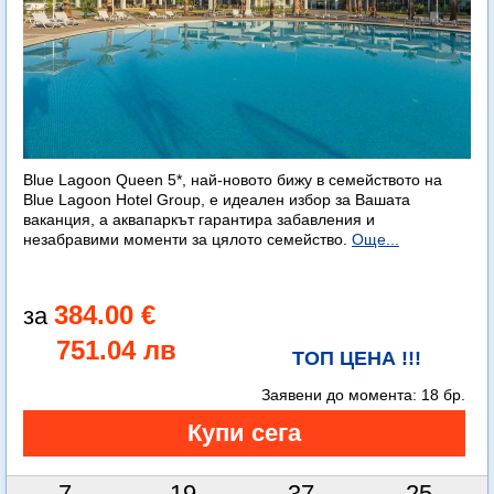
Blue Lagoon Queen 5*, най-новото бижу в семейството на
Blue Lagoon Hotel Group, е идеален избор за Вашата
ваканция, а аквапаркът гарантира забавления и
незабравими моменти за цялото семейство.
Още...
384.00 €
751.04 лв
ТОП ЦЕНА !!!
Заявени до момента:
18 бр.
7
19
37
24