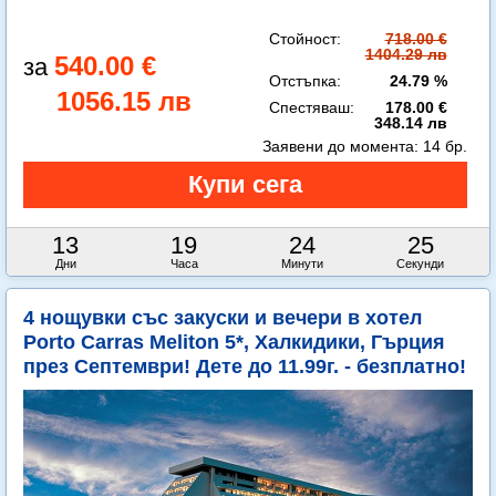
Стойност:
718.00 €
1404.29 лв
540.00 €
Отстъпка:
24.79 %
1056.15 лв
Спестяваш:
178.00 €
348.14 лв
Заявени до момента:
14 бр.
13
19
24
24
Дни
Часа
Минути
Секунди
4 нощувки със закуски и вечери в хотел
Porto Carras Meliton 5*, Халкидики, Гърция
през Септември! Дете до 11.99г. - безплатно!