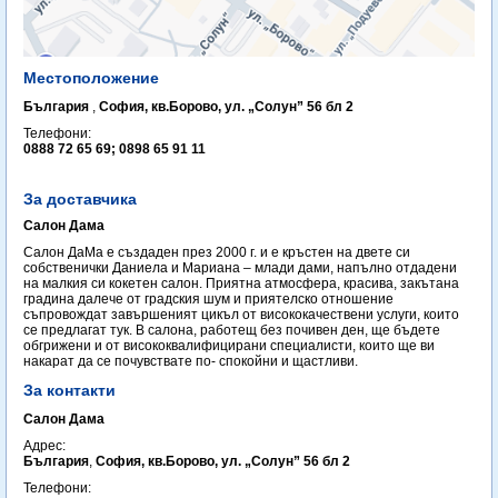
Местоположение
България
,
София, кв.Борово, ул. „Солун” 56 бл 2
Телефони:
0888 72 65 69; 0898 65 91 11
За доставчика
Салон Дама
Салон ДаМа е създаден през 2000 г. и е кръстен на двете си
собственички Даниела и Мариана – млади дами, напълно отдадени
на малкия си кокетен салон. Приятна атмосфера, красива, закътана
градина далече от градския шум и приятелско отношение
съпровождат завършеният цикъл от висококачествени услуги, които
се предлагат тук. В салона, работещ без почивен ден, ще бъдете
обгрижени и от висококвалифицирани специалисти, които ще ви
накарат да се почувствате по- спокойни и щастливи.
За контакти
Салон Дама
Адрес:
България
,
София, кв.Борово, ул. „Солун” 56 бл 2
Телефони: