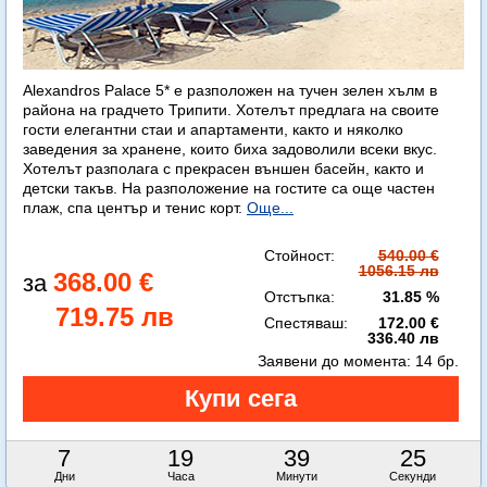
Alexandros Palace 5* e разположен на тучен зелен хълм в
района на градчето Трипити. Хотелът предлага на своите
гости елегантни стаи и апартаменти, както и няколко
заведения за хранене, които биха задоволили всеки вкус.
Хотелът разполага с прекрасен външен басейн, както и
детски такъв. На разположение на гостите са още частен
плаж, спа център и тенис корт.
Още...
Стойност:
540.00 €
1056.15 лв
368.00 €
Отстъпка:
31.85 %
719.75 лв
Спестяваш:
172.00 €
336.40 лв
Заявени до момента:
14 бр.
7
19
39
24
Дни
Часа
Минути
Секунди