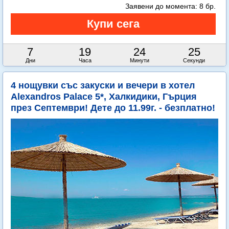
Заявени до момента:
8 бр.
7
19
24
24
Дни
Часа
Минути
Секунди
4 нощувки със закуски и вечери в хотел
Alexandros Palace 5*, Халкидики, Гърция
през Септември! Дете до 11.99г. - безплатно!