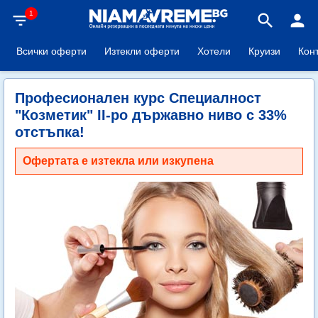
1
filter_list
search
person
Всички оферти
Изтекли оферти
Хотели
Круизи
Кон
Професионален курс Специалност
"Козметик" II-ро държавно ниво с 33%
отстъпка!
Офертата е изтекла или изкупена