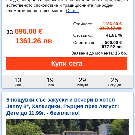
естественото спокойствие и традиционните природни
елементи са на първо място.
Още...
Стойност:
1196.00 €
2339.17 лв
696.00 €
Отстъпка:
41.81 %
1361.26 лв
Спестяваш:
500.00 €
977.92 лв
Заявени до момента:
16 бр.
13
19
29
24
Дни
Часа
Минути
Секунди
5 нощувки със закуски и вечери в хотел
Jenny 3*, Халкидики, Гърция през Август!
Дете до 11.99г. - безплатно!