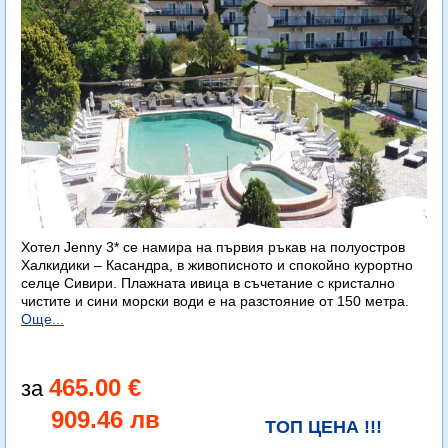
Хотел Jenny 3* се намира на първия ръкав на полуостров
Халкидики – Касандра, в живописното и спокойно курортно
селце Сивири. Плажната ивица в съчетание с кристално
чистите и сини морски води е на разстояние от 150 метра.
Още...
465.00 €
909.46 лв
ТОП ЦЕНА !!!