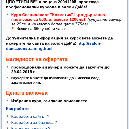
ЦПО "ТИТИ ВЕ" с лиценз 20041295, провежда
професионални курсове в салон ДаМа!
Курс Специалност "Козметик" I
I
-ро държавно
ниво само за 800лв, вместо 1200лв!
(купувате ваучер
за 25лв, а на място доплащате 775лв)
Включва 660 учебни часа
Допълнителна информация за курсовете можете да
намерите на сайта на салон ДаМа:
http://salon-
dama.com/training.html
Валидност на офертата
промоционални ваучери можете да закупите до
29.04.2015 г.
​ваучерите можете да използвате до 2 месеца след
закупуването им.
Цената включва
Избрания курс, съгласно описанието
Как работи
Как работи сайтът ?
Как работи за бизнеса ?
Как да купя ваучер ?