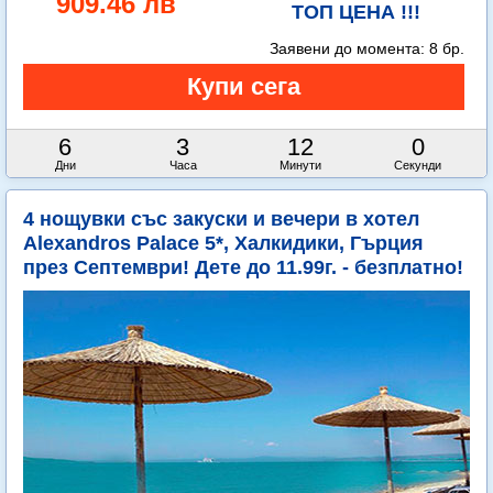
909.46 лв
ТОП ЦЕНА !!!
Заявени до момента:
8 бр.
6
3
11
59
Дни
Часа
Минути
Секунди
4 нощувки със закуски и вечери в хотел
Alexandros Palace 5*, Халкидики, Гърция
през Септември! Дете до 11.99г. - безплатно!