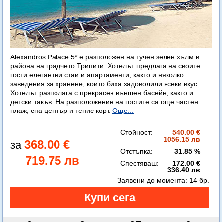
Alexandros Palace 5* e разположен на тучен зелен хълм в
района на градчето Трипити. Хотелът предлага на своите
гости елегантни стаи и апартаменти, както и няколко
заведения за хранене, които биха задоволили всеки вкус.
Хотелът разполага с прекрасен външен басейн, както и
детски такъв. На разположение на гостите са още частен
плаж, спа център и тенис корт.
Още...
Стойност:
540.00 €
1056.15 лв
368.00 €
Отстъпка:
31.85 %
719.75 лв
Спестяваш:
172.00 €
336.40 лв
Заявени до момента:
14 бр.