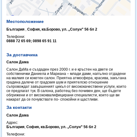
Местоположение
България
,
София, кв.Борово, ул. „Солун” 56 бл 2
Телефони:
0888 72 65 69; 0898 65 91 11
За доставчика
Салон Дама
Салон ДаМа е създаден през 2000 г. и е кръстен на двете си
собственички Даниела и Мариана – млади дами, напълно отдадени
на малкия си кокетен салон. Приятна атмосфера, красива, закътана
градина далече от градския шум и приятелско отношение
съпровождат завършеният цикъл от висококачествени услуги, които
се предлагат тук. В салона, работещ без почивен ден, ще бъдете
обгрижени и от висококвалифицирани специалисти, които ще ви
накарат да се почувствате по- спокойни и щастливи.
За контакти
Салон Дама
Адрес:
България
,
София, кв.Борово, ул. „Солун” 56 бл 2
Телефони: