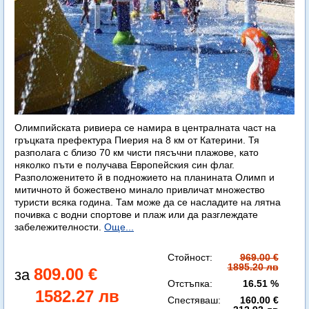
Олимпийската ривиера се намира в централната част на
гръцката префектура Пиерия на 8 км от Катерини. Тя
разполага с близо 70 км чисти пясъчни плажове, като
няколко пъти е получава Европейския син флаг.
Разположенитето й в подножието на планината Олимп и
митичното й божествено минало привличат множество
туристи всяка година. Там може да се насладите на лятна
почивка с водни спортове и плаж или да разглеждате
забележителности.
Още...
Стойност:
969.00 €
1895.20 лв
809.00 €
Отстъпка:
16.51 %
1582.27 лв
Спестяваш:
160.00 €