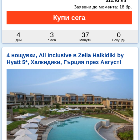
312.93 лв
Заявени до момента:
18 бр.
4
3
36
59
Дни
Часа
Минути
Секунди
4 нощувки, All Inclusive в Zelia Halkidiki by
Hyatt 5*, Халкидики, Гърция през Август!