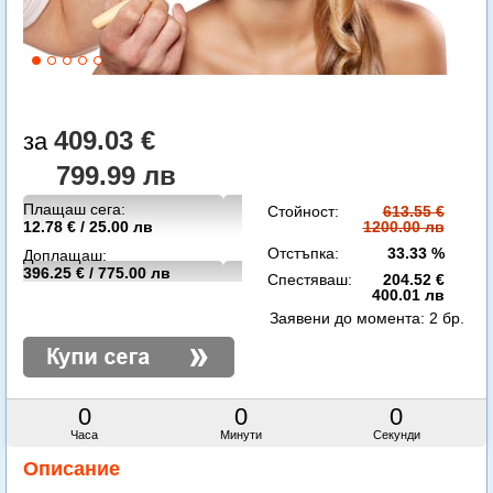
409.03 €
799.99 лв
Плащаш сега:
Стойност:
613.55 €
12.78 € / 25.00 лв
1200.00 лв
Отстъпка:
33.33 %
Доплащаш:
396.25 € / 775.00 лв
Спестяваш:
204.52 €
400.01 лв
Заявени до момента:
2 бр.
0
0
0
Часа
Минути
Секунди
Описание