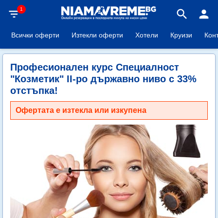
1
filter_list
search
person
Всички оферти
Изтекли оферти
Хотели
Круизи
Кон
Професионален курс Специалност
"Козметик" II-ро държавно ниво с 33%
отстъпка!
Офертата е изтекла или изкупена