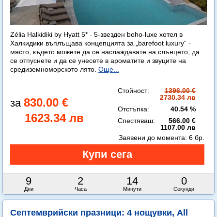
Zélia Halkidiki by Hyatt 5* - 5-звезден boho-luxe хотел в
Халкидики въплъщава концепцията за „barefoot luxury“ -
място, където можете да се наслаждавате на слънцето, да
се отпуснете и да се унесете в ароматите и звуците на
средиземноморското лято.
Още...
Стойност:
1396.00 €
2730.34 лв
830.00 €
Отстъпка:
40.54 %
1623.34 лв
Спестяваш:
566.00 €
1107.00 лв
Заявени до момента:
6 бр.
9
2
13
59
Дни
Часа
Минути
Секунди
Септемврийски празници: 4 нощувки, All