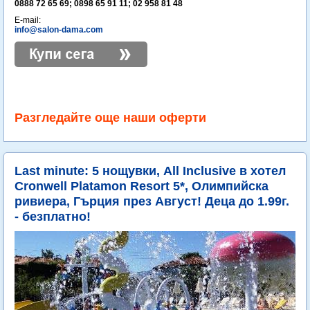
0888 72 65 69; 0898 65 91 11; 02 958 81 48
E-mail:
info@salon-dama.com
Разгледайте още наши оферти
Last minute: 5 нощувки, All Inclusive в хотел
Cronwell Platamon Resort 5*, Олимпийска
ривиера, Гърция през Август! Деца до 1.99г.
- безплатно!