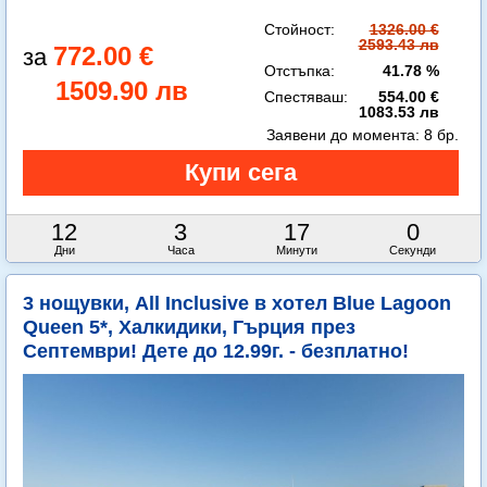
Стойност:
1326.00 €
2593.43 лв
772.00 €
Отстъпка:
41.78 %
1509.90 лв
Спестяваш:
554.00 €
1083.53 лв
Заявени до момента:
8 бр.
12
3
16
59
Дни
Часа
Минути
Секунди
3 нощувки, All Inclusive в хотел Blue Lagoon
Queen 5*, Халкидики, Гърция през
Септември! Дете до 12.99г. - безплатно!