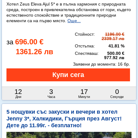
Хотел Zeus Eleva Ajul 5* е в пълна хармония с природната
среда, построен в привлекателна обстановка от гори, където
естественото спокойствие и традиционните природни
елементи са на първо място.
Още...
Стойност:
1196.00 €
2339.17 лв
696.00 €
Отстъпка:
41.81 %
1361.26 лв
Спестяваш:
500.00 €
977.92 лв
Заявени до момента:
16 бр.
12
3
16
59
Дни
Часа
Минути
Секунди
5 нощувки със закуски и вечери в хотел
Jenny 3*, Халкидики, Гърция през Август!
Дете до 11.99г. - безплатно!