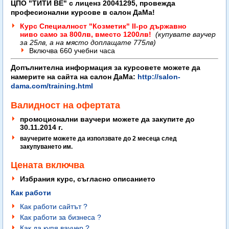
ЦПО "ТИТИ ВЕ" с лиценз 20041295, провежда
професионални курсове в салон ДаМа!
Курс Специалност "Козметик" I
I
-ро държавно
ниво само за 800лв, вместо 1200лв!
(купувате ваучер
за 25лв, а на място доплащате 775лв)
Включва 660 учебни часа
Допълнителна информация за курсовете можете да
намерите на сайта на салон ДаМа:
http://salon-
dama.com/training.html
Валидност на офертата
промоционални ваучери можете да закупите до
30.11.2014 г.
​ваучерите можете да използвате до 2 месеца след
закупуването им.
Цената включва
Избрания курс, съгласно описанието
Как работи
Как работи сайтът ?
Как работи за бизнеса ?
Как да купя ваучер ?