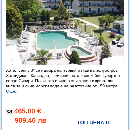
Хотел Jenny 3* се намира на първия ръкав на полуостров
Халкидики – Касандра, в живописното и спокойно курортно
селце Сивири. Плажната ивица в съчетание с кристално
чистите и сини морски води е на разстояние от 150 метра.
Още...
465.00 €
909.46 лв
ТОП ЦЕНА !!!