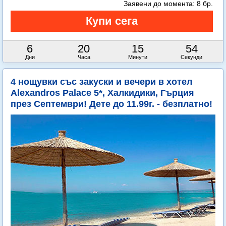
Заявени до момента:
8 бр.
6
20
15
53
Дни
Часа
Минути
Секунди
4 нощувки със закуски и вечери в хотел
Alexandros Palace 5*, Халкидики, Гърция
през Септември! Дете до 11.99г. - безплатно!