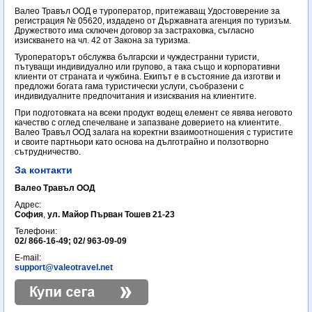
Валео Травъл ООД е туроператор, притежаващ Удостоверение за
регистрация № 05620, издадено от Държавната агенция по туризъм.
Дружеството има сключен договор за застраховка, съгласно
изискването на чл. 42 от Закона за туризма.
Туроператорът обслужва български и чуждестранни туристи,
пътуващи индивидуално или групово, а така също и корпоративни
клиенти от страната и чужбина. Екипът е в състояние да изготви и
предложи богата гама туристически услуги, съобразени с
индивидуалните предпочитания и изисквания на клиентите.
При подготовката на всеки продукт водещ елемент се явява неговото
качество с оглед спечелване и запазване доверието на клиентите.
Валео Травъл ООД залага на коректни взаимоотношения с туристите
и своите партньори като основа на дълготрайно и ползотворно
сътрудничество.
За контакти
Валео Травъл ООД
Адрес:
София
,
ул. Майор Първан Тошев 21-23
Телефони:
02/ 866-16-49; 02/ 963-09-09
E-mail:
support@valeotravel.net