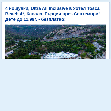
4 нощувки, Ultra All Inclusive в хотел Tosca
Beach 4*, Кавала, Гърция през Септември!
Дете до 11.99г. - безплатно!
Tosca Beach е уютен 4 звезден хотел, разположен на самия
морски бряг сред зеленина и на метри от кристално чистите
води на Егейско море.
Още...