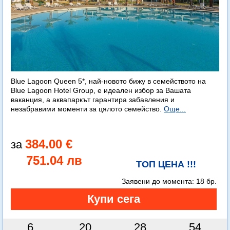
Blue Lagoon Queen 5*, най-новото бижу в семейството на
Blue Lagoon Hotel Group, е идеален избор за Вашата
ваканция, а аквапаркът гарантира забавления и
незабравими моменти за цялото семейство.
Още...
384.00 €
751.04 лв
ТОП ЦЕНА !!!
Заявени до момента:
18 бр.
6
20
28
53