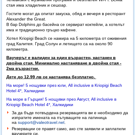
стая има хладилник и сешоар.
Гостите могат да опитат закуска, обяд и вечеря в ресторант
Alexander the Great.
В бар Dolphins до басейна се сервират коктейли, а хотелът
има и традиционно гръцко кафене.
Хотел Kriopigi Beach се намира на 5 километра от оживения
град Калитея. Град Солун и летището са на около 90
километра.
Ваучерът е валиден за един възрастен, настанен в
двойна стая. Минимално настаняване в двойна стая -
2ма възрастни.
Дете до 12.99 лв се настанява безплатно.
На море! 5 нощувки през юли, All inclusive в Kriopigi Beach
Hotel 4*, Халкидики
На море в Гърция! 5 нощувки през Август, All inclusive в
Kriopigi Beach Hotel 4*, Халкидики
За да бъде потвърдена резервацията ви е необходимо да
изпратите имената на пътуващите на латиница
на
support@valeotravel.net
.
Резервации се правят само, ако сте заявили и заплатили
ваучерите си.