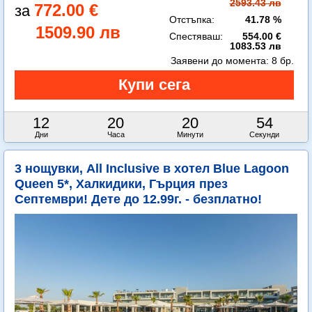
2593.43 лв
772.00 €
Отстъпка:
41.78 %
1509.90 лв
Спестяваш:
554.00 €
1083.53 лв
Заявени до момента:
8 бр.
12
20
20
53
Дни
Часа
Минути
Секунди
3 нощувки, All Inclusive в хотел Blue Lagoon
Queen 5*, Халкидики, Гърция през
Септември! Дете до 12.99г. - безплатно!