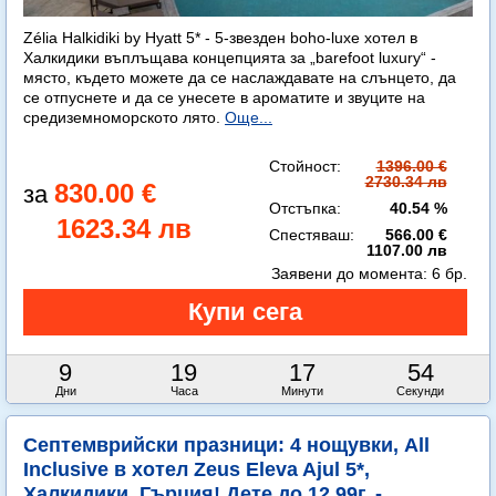
Zélia Halkidiki by Hyatt 5* - 5-звезден boho-luxe хотел в
Халкидики въплъщава концепцията за „barefoot luxury“ -
място, където можете да се наслаждавате на слънцето, да
се отпуснете и да се унесете в ароматите и звуците на
средиземноморското лято.
Още...
Стойност:
1396.00 €
2730.34 лв
830.00 €
Отстъпка:
40.54 %
1623.34 лв
Спестяваш:
566.00 €
1107.00 лв
Заявени до момента:
6 бр.
9
19
17
53
Дни
Часа
Минути
Секунди
Септемврийски празници: 4 нощувки, All
Inclusive в хотел Zeus Eleva Ajul 5*,
Халкидики, Гърция! Дете до 12.99г. -