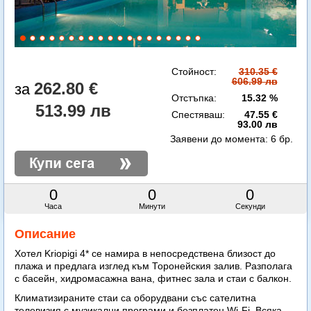
Стойност:
310.35 €
606.99 лв
262.80 €
Отстъпка:
15.32 %
513.99 лв
Спестяваш:
47.55 €
93.00 лв
Заявени до момента:
6 бр.
0
0
0
Часа
Минути
Секунди
Описание
Хотел Kriopigi 4* се намира в непосредствена близост до
плажа и предлага изглед към Торонейския залив. Разполага
с басейн, хидромасажна вана, фитнес зала и стаи с балкон.
Климатизираните стаи са оборудвани със сателитна
телевизия с музикални програми и безплатен Wi-Fi. Всяка