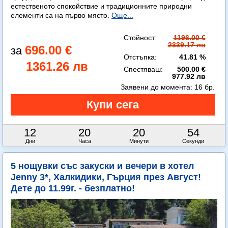
естественото спокойствие и традиционните природни
елементи са на първо място.
Още...
Стойност:
1196.00 €
2339.17 лв
696.00 €
Отстъпка:
41.81 %
1361.26 лв
Спестяваш:
500.00 €
977.92 лв
Заявени до момента:
16 бр.
12
20
20
53
Дни
Часа
Минути
Секунди
5 нощувки със закуски и вечери в хотел
Jenny 3*, Халкидики, Гърция през Август!
Дете до 11.99г. - безплатно!