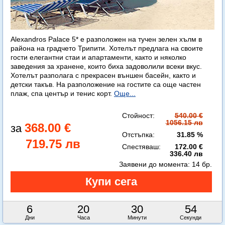
Alexandros Palace 5* e разположен на тучен зелен хълм в
района на градчето Трипити. Хотелът предлага на своите
гости елегантни стаи и апартаменти, както и няколко
заведения за хранене, които биха задоволили всеки вкус.
Хотелът разполага с прекрасен външен басейн, както и
детски такъв. На разположение на гостите са още частен
плаж, спа център и тенис корт.
Още...
Стойност:
540.00 €
1056.15 лв
368.00 €
Отстъпка:
31.85 %
719.75 лв
Спестяваш:
172.00 €
336.40 лв
Заявени до момента:
14 бр.
6
20
30
53
Дни
Часа
Минути
Секунди