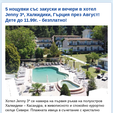
5 нощувки със закуски и вечери в хотел
Jenny 3*, Халкидики, Гърция през Август!
Дете до 11.99г. - безплатно!
Хотел Jenny 3* се намира на първия ръкав на полуостров
Халкидики – Касандра, в живописното и спокойно курортно
селце Сивири. Плажната ивица в съчетание с кристално