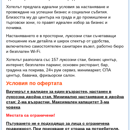
Хотелът предлага идеални условия за настаняване и
провеждане на успешни бизнес и социални събития.
Близостта му до центъра на града и до промишлени и
търговски зони, го правят идеален избор за бизнес и
почивка.
Настаняването е в просторни, луксозни стаи съчетаващи
отношение към детайла и широк спектър от удобства,
включително самостоятелен санитарен възел, работно бюро
и безплатен Wi-Fi.
Хотелът разполага със 157 луксозни стаи, бизнес център,
интернет, безплатен паркинг, основен ресторант, бар,
градина на покрива, 24ч рум сервиз, минимаркет, СПА
център, бавачка, фризьорски салон.
Условия по офертата
Ваучерът е валиден за един възрастен, настанен в
луксозна двойна стая. Минимално настаняване в двойна
стая: 2-ма възрастни. Максимален капацитет 3-ма
човека
Местата са ограничени!
Пътуването не е подходящо за лица с ограничена
подвижност. При поискване от страна на потребителя,