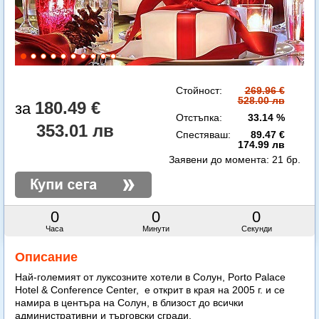
Стойност:
269.96 €
528.00 лв
180.49 €
Отстъпка:
33.14 %
353.01 лв
Спестяваш:
89.47 €
174.99 лв
Заявени до момента:
21 бр.
0
0
0
Часа
Минути
Секунди
Описание
Най-големият от луксозните хотели в Солун, Porto Palace
Hotel & Conference Center, е открит в края на 2005 г. и се
намира в центъра на Солун, в близост до всички
административни и търговски сгради.