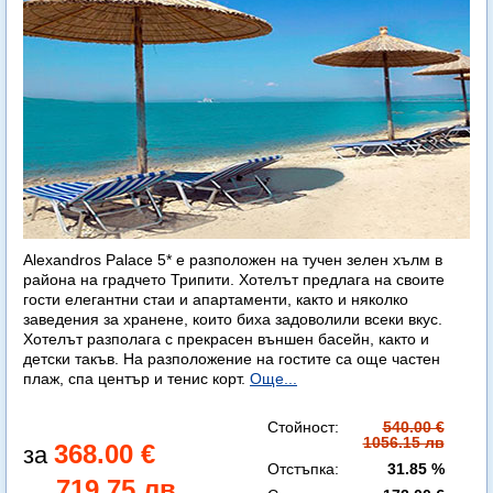
Alexandros Palace 5* e разположен на тучен зелен хълм в
района на градчето Трипити. Хотелът предлага на своите
гости елегантни стаи и апартаменти, както и няколко
заведения за хранене, които биха задоволили всеки вкус.
Хотелът разполага с прекрасен външен басейн, както и
детски такъв. На разположение на гостите са още частен
плаж, спа център и тенис корт.
Още...
Стойност:
540.00 €
1056.15 лв
368.00 €
Отстъпка:
31.85 %
719.75 лв