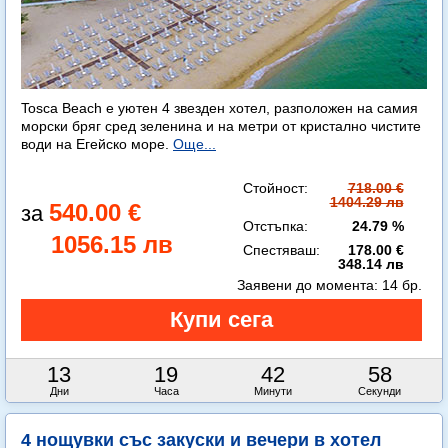
Tosca Beach е уютен 4 звезден хотел, разположен на самия
морски бряг сред зеленина и на метри от кристално чистите
води на Егейско море.
Още...
Стойност:
718.00 €
1404.29 лв
540.00 €
Отстъпка:
24.79 %
1056.15 лв
Спестяваш:
178.00 €
348.14 лв
Заявени до момента:
14 бр.
13
19
42
57
Дни
Часа
Минути
Секунди
4 нощувки със закуски и вечери в хотел