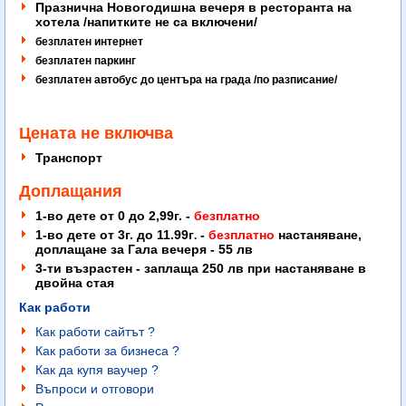
Празнична Новогодишна вечеря в ресторанта на
хотела /напитките не са включени/
безплатен интернет
безплатен паркинг
безплатен автобус до центъра на града /по разписание/
Цената не включва
Транспорт
Доплащания
1-во дете от 0 до 2,99г. -
безплатно
1-во дете от 3г. до 11.99г
-
безплатно
настаняване,
.
доплащане за Гала вечеря - 55 лв
3-ти възрастен - заплаща 250 лв при настаняване в
двойна стая
Как работи
Как работи сайтът ?
Как работи за бизнеса ?
Как да купя ваучер ?
Въпроси и отговори