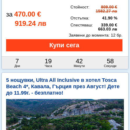
Стойност:
809.00 €
1582.27 лв
470.00 €
Отстъпка:
41.90 %
919.24 лв
Спестяваш:
339.00 €
663.03 лв
Заявени до момента:
12 бр.
7
19
42
57
Дни
Часа
Минути
Секунди
5 нощувки, Ultra All Inclusive в хотел Tosca
Beach 4*, Кавала, Гърция през Август! Дете
до 11.99г. - безплатно!