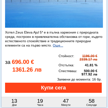
Хотел Zeus Eleva Ajul 5* е в пълна хармония с природната
среда, построен в привлекателна обстановка от гори, където
естественото спокойствие и традиционните природни
елементи са на първо място.
Още...
Стойност:
1196.00 €
2339.17 лв
696.00 €
Отстъпка:
41.81 %
1361.26 лв
Спестяваш:
500.00 €
977.92 лв
Заявени до момента:
16 бр.
13
19
47
57
Дни
Часа
Минути
Секунди