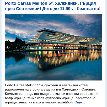
Porto Carras Meliton 5*, Халкидики, Гърция
през Септември! Дете до 11.99г. - безплатно!
Porto Carras Meliton 5* е луксозен и елегантен хотел,
разположен на втория ръкав на п-в Халкидики - Ситония.
Комплексът предлага също и отлични спортни съоръжения -
голф игрище, тенис корт, футболно игрище, баскетболно
игрище, тенис на маса и плажен волейбол.
Още...