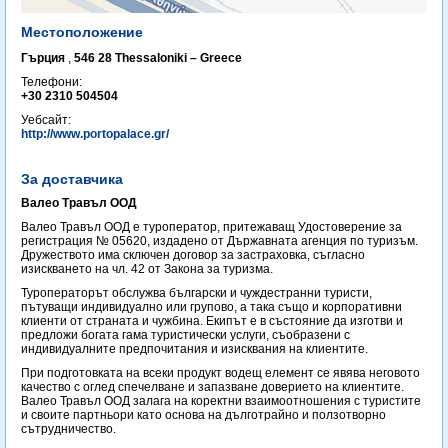
Местоположение
Гърция
,
546 28 Thessaloniki – Greece
Телефони:
+30 2310 504504
Уебсайт:
http://www.portopalace.gr/
За доставчика
Валео Травъл ООД
Валео Травъл ООД е туроператор, притежаващ Удостоверение за
регистрация № 05620, издадено от Държавната агенция по туризъм.
Дружеството има сключен договор за застраховка, съгласно
изискването на чл. 42 от Закона за туризма.
Туроператорът обслужва български и чуждестранни туристи,
пътуващи индивидуално или групово, а така също и корпоративни
клиенти от страната и чужбина. Екипът е в състояние да изготви и
предложи богата гама туристически услуги, съобразени с
индивидуалните предпочитания и изисквания на клиентите.
При подготовката на всеки продукт водещ елемент се явява неговото
качество с оглед спечелване и запазване доверието на клиентите.
Валео Травъл ООД залага на коректни взаимоотношения с туристите
и своите партньори като основа на дълготрайно и ползотворно
сътрудничество.