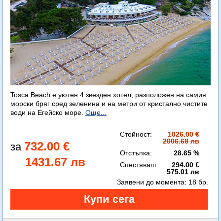
Tosca Beach е уютен 4 звезден хотел, разположен на самия
морски бряг сред зеленина и на метри от кристално чистите
води на Егейско море.
Още...
Стойност:
1026.00 €
2006.68 лв
732.00 €
Отстъпка:
28.65 %
1431.67 лв
Спестяваш:
294.00 €
575.01 лв
Заявени до момента:
18 бр.