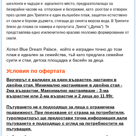
шезлонги и чадъри е идеалното място, предразполагащо за
безкрайни часове на отпускане и безгрижие, като pool bar е отворен
през целия ден.Трипити е един вълшебен плаж, защитен естествено
от скали и борови дървета, стигащи до синята морска вода. В Трипити
близо до плажа се намира и прочутата „Трипа” („Дупка”). Тя
представлява едно изключително красиво геоложко формирование от
скали.
Хотел Blue Dream Palace, който е изграден точно до този
плаж е идеален за семейства, тъй като предлага семейни
суити и стаи, детска площадка и басейн за деца.
Условия по офертата
Ваучерът е валиден за един възрастен, настанен в
двойна стая. Минимално настаняване в двойна стая -
2ма възрастни. Максимално настаняване - 3-ма
възрастни или 2-ма възрастни и 2 деца до 11,99г.
Пътуването не е подходящо за лица с ограничена
подвижност. При поискване от страна на потребителя,
туроператорът ще предостави точна информация дали
пътуването е подходящо с оглед на потребностите на
пътуващия.