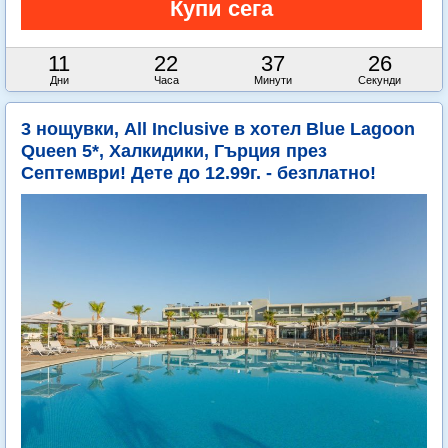
11
22
37
25
Дни
Часа
Минути
Секунди
3 нощувки, All Inclusive в хотел Blue Lagoon
Queen 5*, Халкидики, Гърция през
Септември! Дете до 12.99г. - безплатно!