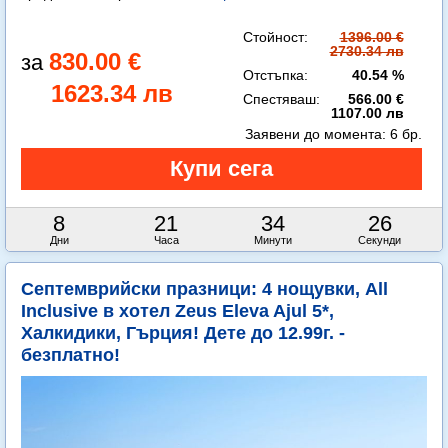
Стойност:
1396.00 €
2730.34 лв
830.00 €
Отстъпка:
40.54 %
1623.34 лв
Спестяваш:
566.00 €
1107.00 лв
Заявени до момента:
6 бр.
8
21
34
25
Дни
Часа
Минути
Секунди
Септемврийски празници: 4 нощувки, All
Inclusive в хотел Zeus Eleva Ajul 5*,
Халкидики, Гърция! Дете до 12.99г. -
безплатно!