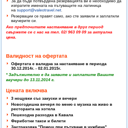
За да бъде потвърдена резервацията ви е необходимо да
изпратите имената на пътуващите на латиница
на
support@valeotravel.net
.
Резервации се правят само, ако сте заявили и заплатили
ваучерите си.
Ако предпочитате настаняване в друг период
свържете се с нас на тел. 02/ 963 09 09 за актуална
цена.
Валидност на офертата
Офертата е валидна за настаняване в периода
30.12.2014г. - 02.01.2015г.
* Задължително е да заявите и заплатите Вашите
ваучери до 13.11.2014 г.
Цената включва
3 нощувки със закуски и вечери
Новогодишна вечеря по меню с музика на живо в
ресторанта на хотела
Пешеходна разходка в Кавала
Фериботни такси и билети
Застраховка "Помощ при пътуване в чужбина"