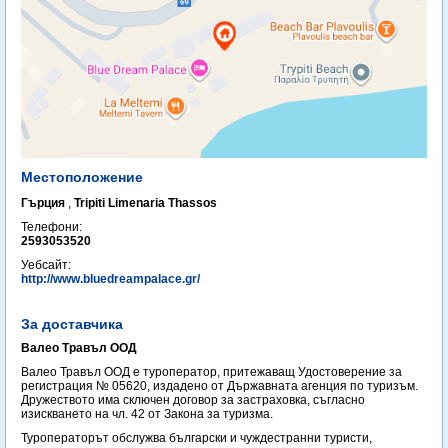
Местоположение
Гърция
,
Tripiti Limenaria Thassos
Телефони:
2593053520
Уебсайт:
http://www.bluedreampalace.gr/
За доставчика
Валео Травъл ООД
Валео Травъл ООД е туроператор, притежаващ Удостоверение за
регистрация № 05620, издадено от Държавната агенция по туризъм.
Дружеството има сключен договор за застраховка, съгласно
изискването на чл. 42 от Закона за туризма.
Туроператорът обслужва български и чуждестранни туристи,