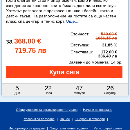
гости елегантни стаи и апартаменти, както и няколко
заведения за хранене, които биха задоволили всеки вкус.
Хотелът разполага с прекрасен външен басейн, както и
детски такъв. На разположение на гостите са още частен
плаж, спа център и тенис корт.
Още...
Стойност:
540.00 €
1056.15 лв
368.00 €
Отстъпка:
31.85 %
719.75 лв
Спестяваш:
172.00 €
336.40 лв
Заявени до момента:
14 бр.
5
22
47
25
Дни
Часа
Минути
Секунди
Общи условия за организирано пътуване
|
Начини на плащане
|
Условия за ползване
|
За нас
|
Въпроси и отговори
|
Информация за градове
|
Защита на личните данни
|
Регистрирай хотел