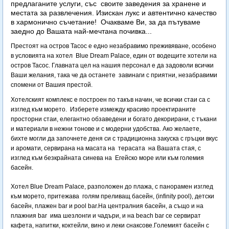
предлаганите услуги, със своите заведения за хранене и
местата за развлечения. Изискан лукс и автентично качество
в хармонично съчетание! Очакваме Ви, за да пътуваме
заедно до Вашата най-мечтана почивка...
Престоят на остров Тасос е едно незабравимо преживяване, особено
в условията на хотел Blue Dream Palace, един от водещите хотели на
остров Тасос. Главната цел на нашия персонал е да задоволи всички
Ваши желания, така че да останете завинаги с приятни, незабравими
спомени от Вашия престой.
Хотелският комплекс е построен по такъв начин, че всички стаи са с
изглед към морето. Изберете измежду красиво проектираните
просторни стаи, елегантно обзаведени и богато декорирани, с тъкани
и материали в нежни тонове и с модерни удобства. Ако желаете,
бихте могли да започнете деня си с традиционна закуска с гръцки вкус
и аромати, сервирана на масата на терасата на Вашата стая, с
изглед към безкрайната синева на Егейско море или към големия
басейн.
Хотел Blue Dream Palace, разположен до плажа, с панорамен изглед
към морето, притежава голям преливащ басейн, (infinity pool), детски
басейн, плажен bar и pool bar.На централния басейн, а също и на
плажния bar има шезлонги и чадъри, и на beach bar се сервират
кафета, напитки, коктейли, вино и леки снаксове.Големият басейн с