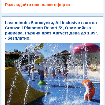
Разгледайте още наши оферти
Last minute: 5 нощувки, All Inclusive в хотел
Cronwell Platamon Resort 5*, Олимпийска
ривиера, Гърция през Август! Деца до 1.99г.
- безплатно!