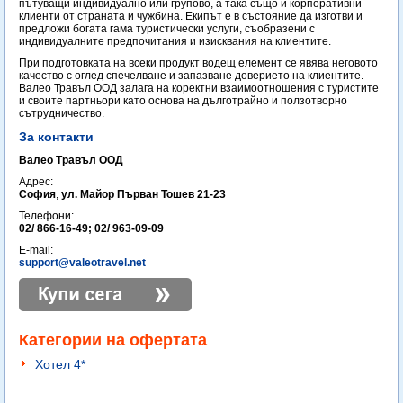
пътуващи индивидуално или групово, а така също и корпоративни
клиенти от страната и чужбина. Екипът е в състояние да изготви и
предложи богата гама туристически услуги, съобразени с
индивидуалните предпочитания и изисквания на клиентите.
При подготовката на всеки продукт водещ елемент се явява неговото
качество с оглед спечелване и запазване доверието на клиентите.
Валео Травъл ООД залага на коректни взаимоотношения с туристите
и своите партньори като основа на дълготрайно и ползотворно
сътрудничество.
За контакти
Валео Травъл ООД
Адрес:
София
,
ул. Майор Първан Тошев 21-23
Телефони:
02/ 866-16-49; 02/ 963-09-09
E-mail:
support@valeotravel.net
Категории на офертата
Хотел 4*