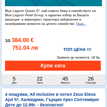
Blue Lagoon Queen 5*, най-новото бижу в семейството на
Blue Lagoon Hotel Group, е идеален избор за Вашата
ваканция, а аквапаркът гарантира забавления и
незабравими моменти за цялото семейство.
Още...
384.00 €
751.04 лв
ТОП ЦЕНА !!!
Заявени до момента:
18 бр.
5
22
45
25
Дни
Часа
Минути
Секунди
4 нощувки, All Inclusive в хотел Zeus Eleva
Ajul 5*, Халкидики, Гърция през Септември!
Дете до 12.99г. - безплатно!