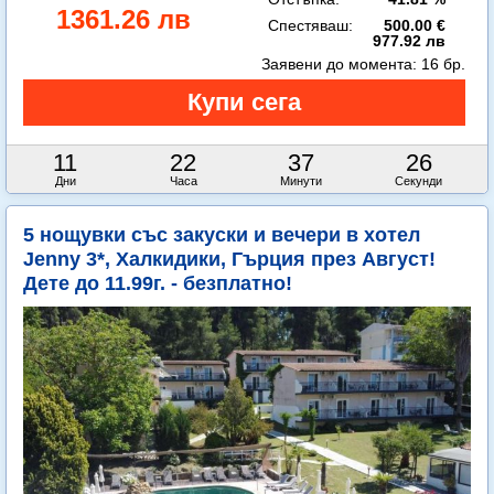
1361.26 лв
Спестяваш:
500.00 €
977.92 лв
Заявени до момента:
16 бр.
11
22
37
25
Дни
Часа
Минути
Секунди
5 нощувки със закуски и вечери в хотел
Jenny 3*, Халкидики, Гърция през Август!
Дете до 11.99г. - безплатно!