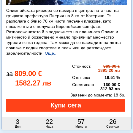
Олимпийската ривиера се намира в централната част на
гръцката префектура Пиерия на 8 км от Катерини. Тя
разполага с близо 70 км чисти пясъчни плажове, като
няколко пъти е получава Европейския син флаг.
Разположенитето й в подножието на планината Олимп и
митичното й божествено минало привличат множество
туристи всяка година. Там може да се насладите на лятна
почивка с водни спортове и плаж или да разглеждате
забележителности.
Още...
Стойност:
969.00 €
1895.20 лв
809.00 €
Отстъпка:
16.51 %
1582.27 лв
Спестяваш:
160.00 €
312.93 лв
Заявени до момента:
18 бр.
3
22
57
25
Дни
Часа
Минути
Секунди