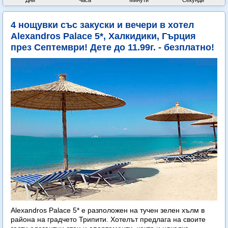
Дни
Часа
Минути
Секунди
4 нощувки със закуски и вечери в хотел
Alexandros Palace 5*, Халкидики, Гърция
през Септември! Дете до 11.99г. - безплатно!
Alexandros Palace 5* e разположен на тучен зелен хълм в
района на градчето Трипити. Хотелът предлага на своите