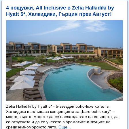
4 нощувки, All Inclusive в Zelia Halkidiki by
Hyatt 5*, Халкидики, Гърция през Август!
Zélia Halkidiki by Hyatt 5* - 5-звезден boho-luxe хотел в
Халкидики въплъщава концепцията за „barefoot luxury“ -
място, където можете да се наслаждавате на слънцето, да
се отпуснете и да се унесете в ароматите и звуците на
средиземноморското лято.
Още...