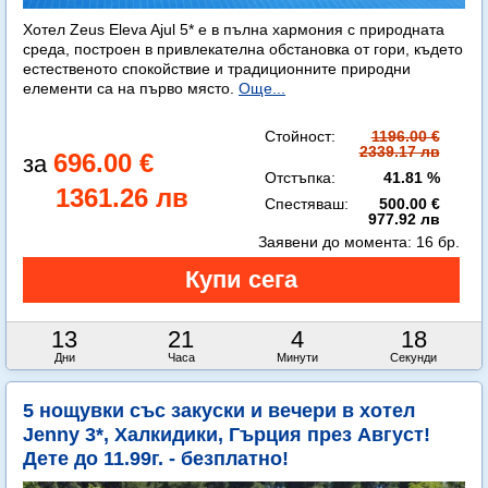
Хотел Zeus Eleva Ajul 5* е в пълна хармония с природната
среда, построен в привлекателна обстановка от гори, където
естественото спокойствие и традиционните природни
елементи са на първо място.
Още...
Стойност:
1196.00 €
2339.17 лв
696.00 €
Отстъпка:
41.81 %
1361.26 лв
Спестяваш:
500.00 €
977.92 лв
Заявени до момента:
16 бр.
13
21
4
16
Дни
Часа
Минути
Секунди
5 нощувки със закуски и вечери в хотел
Jenny 3*, Халкидики, Гърция през Август!
Дете до 11.99г. - безплатно!