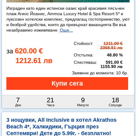
Изграден като един истински оазис край красивия пясъчен
плаж Агиос Йоанис, Ammoa Luxury Hotel & Spa Resort 5* е
луксозен хотелски комплекс, предлагащ гостоприемство, уют
и безброй удобства, които да превърнат ваканцията Ви във
незабравимо изживяване.
Още...
Стойност:
1211.00 €
2368.51 лв
620.00 €
Отстъпка:
48.80 %
1212.61 лв
Спестяваш:
591.00 €
1155.90 лв
Заявени до момента:
10 бр.
7
21
9
16
Дни
Часа
Минути
Секунди
3 нощувки, All Inclusive в хотел Akrathos
Beach 4*, Халкидики, Гърция през
Септември! Дете до 5.99г. - безплатно!