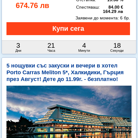
674.76 лв
Спестяваш:
84.00 €
164.29 лв
Заявени до момента:
6 бр.
3
21
4
16
Дни
Часа
Минути
Секунди
5 нощувки със закуски и вечери в хотел
Porto Carras Meliton 5*, Халкидики, Гърция
през Август! Дете до 11.99г. - безплатно!