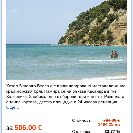
Хотел Simantro Beach е с привилегировано местоположение
край морския бряг. Намира се на ръкава Касандра в п-в
Халкидики. Заобиколен е от борови гори и цветя. Разполага
с тенис кортове, детска площадка и 24-часова рецепция.
Още...
Стойност:
764.00 €
1494.25 лв
506.00 €
Отстъпка:
33.77 %