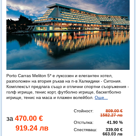
Porto Carras Meliton 5* е луксозен и елегантен хотел,
разположен на втория ръкав на п-в Халкидики - Ситония.
Комплексът предлага също и отлични спортни съоръжения -
голф игрище, тенис корт, футболно игрище, баскетболно
игрище, тенис на маса и плажен волейбол.
Още...
Стойност:
809.00 €
1582.27 лв
470.00 €
Отстъпка:
41.90 %
919.24 лв
Спестяваш:
339.00 €
663.03 лв