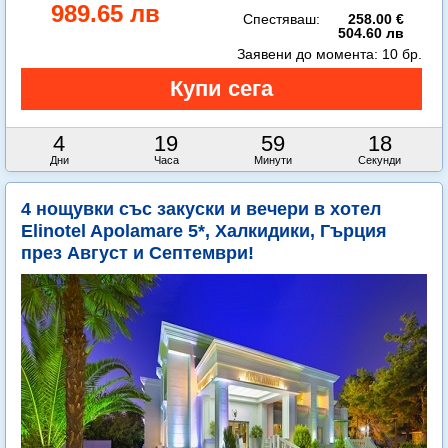
989.65 лв
Спестяваш:
258.00 €
504.60 лв
Заявени до момента:
10 бр.
4
19
59
16
Дни
Часа
Минути
Секунди
4 нощувки със закуски и вечери в хотел
Elinotel Apolamare 5*, Халкидики, Гърция
през Август и Септември!