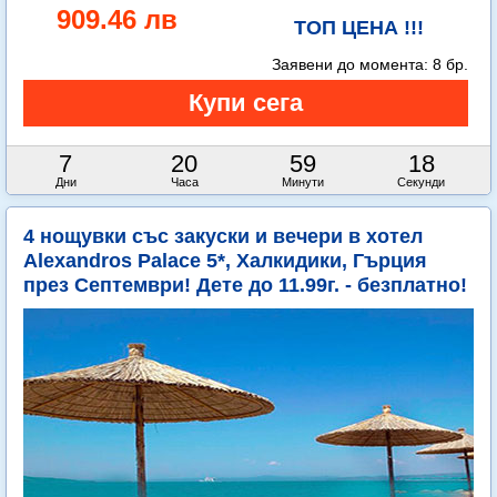
909.46 лв
ТОП ЦЕНА !!!
Заявени до момента:
8 бр.
7
20
59
16
Дни
Часа
Минути
Секунди
4 нощувки със закуски и вечери в хотел
Alexandros Palace 5*, Халкидики, Гърция
през Септември! Дете до 11.99г. - безплатно!