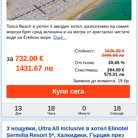
Tosca Beach е уютен 4 звезден хотел, разположен на самия
морски бряг сред зеленина и на метри от кристално чистите
води на Егейско море.
Още...
Стойност:
1026.00 €
2006.68 лв
732.00 €
Отстъпка:
28.65 %
1431.67 лв
Спестяваш:
294.00 €
575.01 лв
Заявени до момента:
18 бр.
13
18
0
16
Дни
Часа
Минути
Секунди
3 нощувки, Ultra All Inclusive в хотел Elinotel
Sermilia Resort 5*, Халкидики, Гърция през