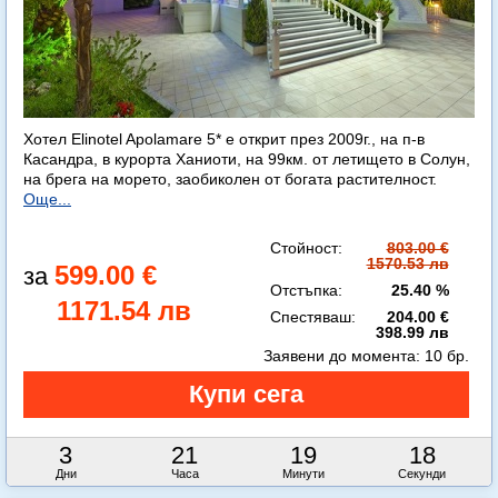
Хотел Elinotel Apolamare 5* е открит през 2009г., на п-в
Касандра, в курорта Ханиоти, на 99км. от летището в Солун,
на брега на морето, заобиколен от богата растителност.
Още...
Стойност:
803.00 €
1570.53 лв
599.00 €
Отстъпка:
25.40 %
1171.54 лв
Спестяваш:
204.00 €
398.99 лв
Заявени до момента:
10 бр.
3
21
19
16
Дни
Часа
Минути
Секунди