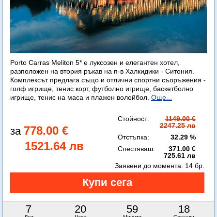
Porto Carras Meliton 5* е луксозен и елегантен хотел,
разположен на втория ръкав на п-в Халкидики - Ситония.
Комплексът предлага също и отлични спортни съоръжения -
голф игрище, тенис корт, футболно игрище, баскетболно
игрище, тенис на маса и плажен волейбол.
Още...
Стойност:
1149.00 €
2247.25 лв
778.00 €
Отстъпка:
32.29 %
1521.64 лв
Спестяваш:
371.00 €
725.61 лв
Заявени до момента:
14 бр.
7
20
59
16