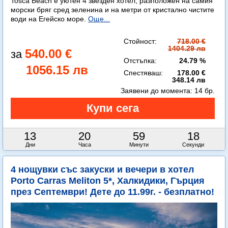
Tosca Beach е уютен 4 звезден хотел, разположен на самия
морски бряг сред зеленина и на метри от кристално чистите
води на Егейско море.
Още...
Стойност:
718.00 €
1404.29 лв
540.00 €
Отстъпка:
24.79 %
1056.15 лв
Спестяваш:
178.00 €
348.14 лв
Заявени до момента:
14 бр.
13
20
59
16
Дни
Часа
Минути
Секунди
4 нощувки със закуски и вечери в хотел
Porto Carras Meliton 5*, Халкидики, Гърция
през Септември! Дете до 11.99г. - безплатно!