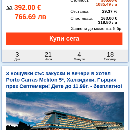
Стойност:
555.00 €
1085.49 лв
392.00 €
Отстъпка:
29.37 %
766.69 лв
Спестяваш:
163.00 €
318.80 лв
Заявени до момента:
8 бр.
3
21
4
16
Дни
Часа
Минути
Секунди
3 нощувки със закуски и вечери в хотел
Porto Carras Meliton 5*, Халкидики, Гърция
през Септември! Дете до 11.99г. - безплатно!