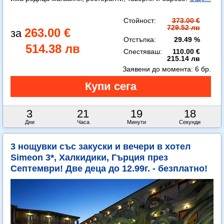
Стойност:
373.00 €
729.52 лв
263.00 €
Отстъпка:
29.49 %
514.38 лв
Спестяваш:
110.00 €
215.14 лв
Заявени до момента:
6 бр.
3
21
19
16
Дни
Часа
Минути
Секунди
3 нощувки със закуски и вечери в хотел
Simeon 3*, Халкидики, Гърция през
Септември! Две деца до 12.99г. - безплатно!