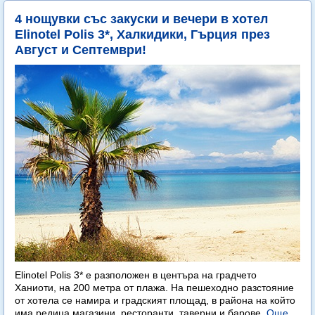
4 нощувки със закуски и вечери в хотел
Elinotel Polis 3*, Халкидики, Гърция през
Август и Септември!
Elinotel Polis 3* е разположен в центъра на градчето
Ханиоти, на 200 метра от плажа. На пешеходно разстояние
от хотела се намира и градският площад, в района на който
има редица магазини, ресторанти, таверни и барове.
Още...