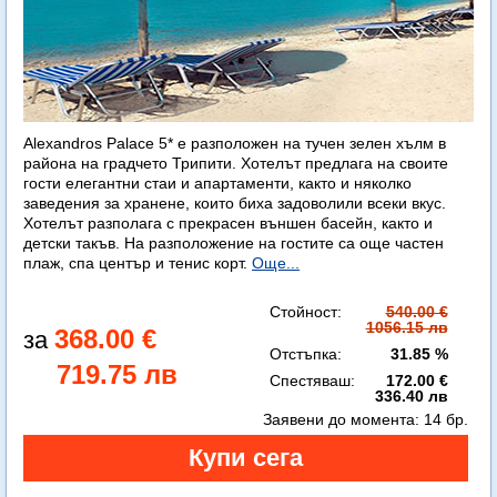
Alexandros Palace 5* e разположен на тучен зелен хълм в
района на градчето Трипити. Хотелът предлага на своите
гости елегантни стаи и апартаменти, както и няколко
заведения за хранене, които биха задоволили всеки вкус.
Хотелът разполага с прекрасен външен басейн, както и
детски такъв. На разположение на гостите са още частен
плаж, спа център и тенис корт.
Още...
Стойност:
540.00 €
1056.15 лв
368.00 €
Отстъпка:
31.85 %
719.75 лв
Спестяваш:
172.00 €
336.40 лв
Заявени до момента:
14 бр.