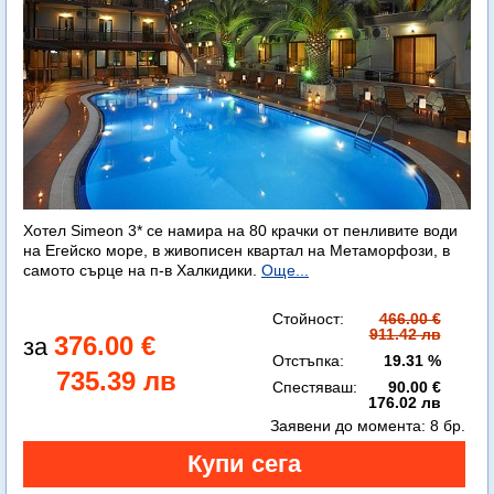
Хотел Simeon 3* се намира на 80 крачки от пенливите води
на Егейско море, в живописен квартал на Метаморфози, в
самото сърце на п-в Халкидики.
Още...
Стойност:
466.00 €
911.42 лв
376.00 €
Отстъпка:
19.31 %
735.39 лв
Спестяваш:
90.00 €
176.02 лв
Заявени до момента:
8 бр.