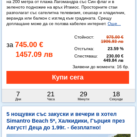
на 200 метра от плажа Лагомандра със Син флаг и в
зеленото подножие на връх Итамос. Просторните стаи
разполагат със сателитна телевизия, сешоар и хладилник,
веранда или балкон с изглед към градината. Срещу
доплащане може да се ползва кабелен интернет.
Още...
Стойност:
975.00 €
1906.93 лв
745.00 €
Отстъпка:
23.59 %
1457.09 лв
Спестяваш:
230.00 €
449.84 лв
Заявени до момента:
16 бр.
7
21
29
16
Дни
Часа
Минути
Секунди
5 нощувки със закуски и вечери в хотел
Simantro Beach 5*, Халкидики, Гърция през
Август! Деца до 1.99г. - безплатно!