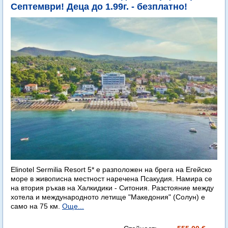
Септември! Деца до 1.99г. - безплатно!
Elinotel Sermilia Resort 5* е разположен на брега на Егейско
море в живописна местност наречена Псакудия. Намира се
на втория ръкав на Халкидики - Ситония. Разстояние между
хотела и международното летище "Македония" (Солун) е
само на 75 км.
Още...