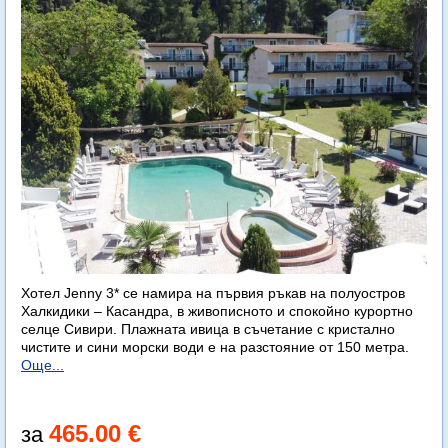
Хотел Jenny 3* се намира на първия ръкав на полуостров
Халкидики – Касандра, в живописното и спокойно курортно
селце Сивири. Плажната ивица в съчетание с кристално
чистите и сини морски води е на разстояние от 150 метра.
Още...
465.00 €