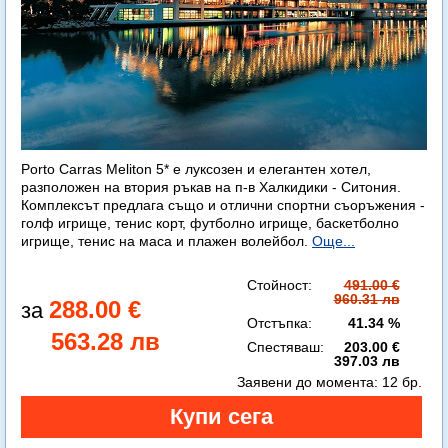
Porto Carras Meliton 5* е луксозен и елегантен хотел,
разположен на втория ръкав на п-в Халкидики - Ситония.
Комплексът предлага също и отлични спортни съоръжения -
голф игрище, тенис корт, футболно игрище, баскетболно
игрище, тенис на маса и плажен волейбол.
Още...
Стойност:
491.00 €
960.31 лв
288.00 €
Отстъпка:
41.34 %
563.28 лв
Спестяваш:
203.00 €
397.03 лв
Заявени до момента:
12 бр.