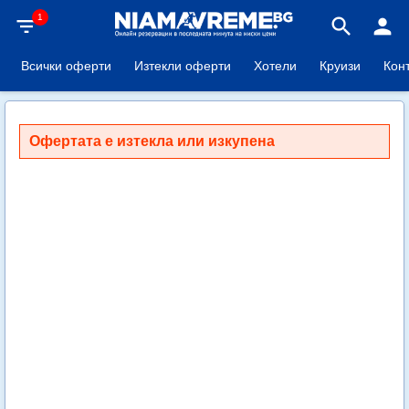
1
filter_list
search
person
Всички оферти
Изтекли оферти
Хотели
Круизи
Кон
Офертата е изтекла или изкупена