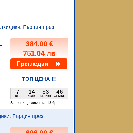
Халкидики, Гърция през
 в
384.00 €
p,
а
751.04 лв
ТОП ЦЕНА !!!
7
14
53
45
Дни
Часа
Минути
Секунди
Заявени до момента:
18 бр.
идики, Гърция през
696.00 €