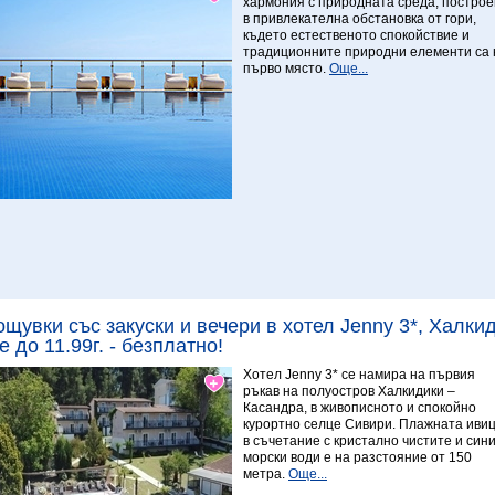
хармония с природната среда, построе
в привлекателна обстановка от гори,
където естественото спокойствие и
традиционните природни елементи са 
първо място.
Още...
Виж повече
9.29 Изключителен
ощувки със закуски и вечери в хотел Jenny 3*, Халки
е до 11.99г. - безплатно!
Хотел Jenny 3* се намира на първия
ръкав на полуостров Халкидики –
Касандра, в живописното и спокойно
курортно селце Сивири. Плажната иви
в съчетание с кристално чистите и син
морски води е на разстояние от 150
метра.
Още...