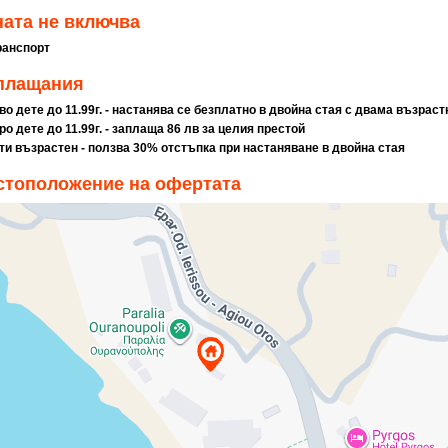
ата не включва
ранспорт
плащания
-во дете до 11.99г. - настанява се безплатно в двойна стая с двама възраст
ро дете до 11.99г. -
заплаща 86 лв за целия престой
-ти възрастен - ползва 30% отстъпка при настаняване в двойна стая
стоположение на офертата