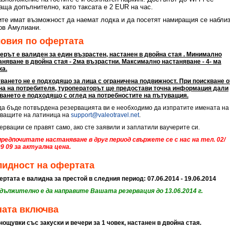
аща допълнително, като таксата е 2 EUR на час.
ите имат възможност да наемат лодка и да посетят намиращия се набли
ов Амулиани.
ловия по офертата
ерът е валиден за един възрастен, настанен в двойна стая . Минимално
аняване в двойна стая - 2ма възрастни. Максимално настаняване - 4- ма
ка.
ването не е подходящо за лица с ограничена подвижност. При поискване о
на на потребителя, туроператорът ще предостави точна информация дали
ването е подходящо с оглед на потребностите на пътуващия.
а бъде потвърдена резервацията ви е необходимо да изпратите имената на
ващите на латиница на
support@valeotravel.net
.
рвации се правят само, ако сте заявили и заплатили ваучерите си.
предпочитате настаняване в друг период свържете се с нас на тел. 02/
09 09 за актуална цена.
лидност на офертата
тата е валидна за престой в следния период: 07.06.2014 - 19.06.2014
дължително е да направите Вашата резервация до 13.06.2014 г.
ната включва
 нощувки със закуски и вечери за 1 човек, настанен в двойна стая.