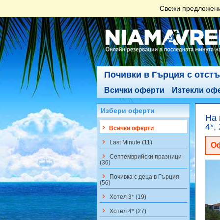
Свежи предложения
Почивки в Гърция с отст
Всички оферти
Изтекли оф
Избери оферти
На 
4*,
keyboard_arrow_right
Всички оферти
keyboard_arrow_right
Last Minute (11)
Оф
keyboard_arrow_right
Септемврийски празници
(36)
keyboard_arrow_right
Почивка с деца в Гърция
(56)
keyboard_arrow_right
Хотел 3* (19)
keyboard_arrow_right
Хотел 4* (27)