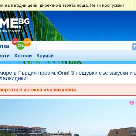
 на изгодни цени, директно в твоята поща. Не ги пропускай!
ъпка
ерти
Хотели
Круизи
море в Гърция през м.Юни! 3 нощувки със закуски и 
 Халкидики!
ертата е изтекла или изкупена