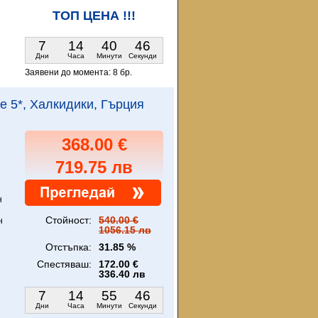
ТОП ЦЕНА !!!
7
14
40
45
Дни
Часа
Минути
Секунди
Заявени до момента:
8 бр.
ce 5*, Халкидики, Гърция
368.00 €
719.75 лв
н
Стойност:
540.00 €
н
1056.15 лв
Отстъпка:
31.85 %
Спестяваш:
172.00 €
336.40 лв
7
14
55
45
Дни
Часа
Минути
Секунди