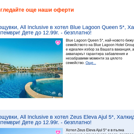
згледайте още наши оферти
ощувки, All Inclusive в хотел Blue Lagoon Queen 5*, 
тември! Дете до 12.99г. - безплатно!
Blue Lagoon Queen 5*, най-новото бижу
семейството на Blue Lagoon Hotel Grou
е идеален избор за Вашата ваканция, 
аквапаркът гарантира забавления и
незабравими моменти за цялото
семейство.
Още...
Виж повече
ощувки, All Inclusive в хотел Zeus Eleva Ajul 5*, Халк
тември! Дете до 12.99г. - безплатно!
9 Превъзходен
Хотел Zeus Eleva Ajul 5* е в пълна