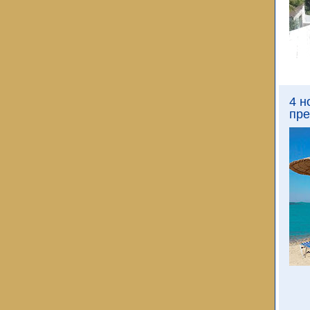
4 н
пре