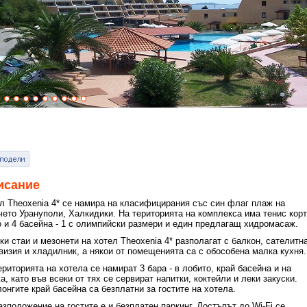
исание
л Theoxenia 4* се намира на класифицирания със син флаг плаж на
чето Урануполи, Халкидики. На територията на комплекса има тенис корт
о и 4 басейна - 1 с олимпийски размери и един предлагащ хидромасаж.
ки стаи и мезонети на
х
отел Theoxenia 4* разполагат с балкон, сателитн
визия и хладилник, а някои от помещенията са с обособена малка кухня.
ериторията на хотела се намират 3 бара - в лобито, край басейна и на
а, като във всеки от тях се сервират напитки, коктейли и леки закуски.
онгите край басейна са безплатни за гостите на хотела.
азположение на гостите е и безплатен паркинг. Достъпът до Wi-Fi се