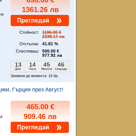
н
1361.26 лв
на
Стойност:
1196.00 €
2339.17 лв
Отстъпка:
41.81 %
Спестяваш:
500.00 €
977.92 лв
13
14
45
45
Дни
Часа
Минути
Секунди
Заявени до момента:
16 бр.
дики, Гърция през Август!
465.00 €
909.46 лв
ца
и