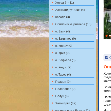
keyboard_arrow_right
Хотел 5* (41)
keyboard_arrow_right
Aлександруполис (4)
keyboard_arrow_right
Кавала (3)
keyboard_arrow_right
Олимпийска ривиера (10)
keyboard_arrow_right
о. Евия (4)
keyboard_arrow_right
о. Закинтос (0)
keyboard_arrow_right
о. Корфу (0)
keyboard_arrow_right
о. Крит (0)
keyboard_arrow_right
о. Лефкада (0)
Оп
keyboard_arrow_right
о. Родос (2)
Хоте
keyboard_arrow_right
о. Тасос (4)
град
какт
keyboard_arrow_right
Пелион (0)
Всич
keyboard_arrow_right
Пелопонес (0)
теле
keyboard_arrow_right
Солун (6)
На т
плаж
keyboard_arrow_right
Халкидики (49)
Шезл
keyboard_arrow_right
почивка през Януари (1)
На р