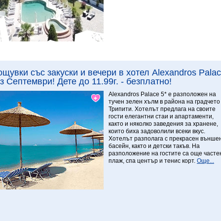
Виж повече
ощувки със закуски и вечери в хотел Alexandros Pala
з Септември! Дете до 11.99г. - безплатно!
7.67 Отличен
Alexandros Palace 5* e разположен на
тучен зелен хълм в района на градчето
Трипити. Хотелът предлага на своите
гости елегантни стаи и апартаменти,
както и няколко заведения за хранене,
които биха задоволили всеки вкус.
Хотелът разполага с прекрасен външе
басейн, както и детски такъв. На
разположение на гостите са още часте
плаж, спа център и тенис корт.
Още...
Виж повече