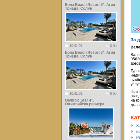
Eona Beach Resort 5*, Агия
Триада, Солун
За 
10:41:01
0 бр.
Вале
Eona Beach Resort 5*, Агия
Вале
Триада, Солун
0562
догов
Туро
инди
чужб
услу
При 
10:41:01
6 бр.
огле
Olympic Star 4*,
на к
Олимпийска ривиера
дълг
Кат
Х
п
Р