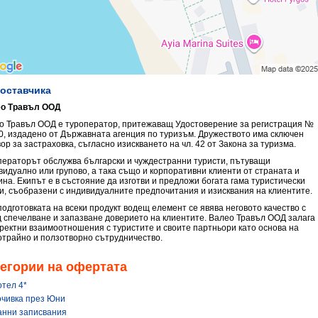
доставчика
о Травъл ООД
о Травъл ООД е туроператор, притежаващ Удостоверение за регистрация №
0, издадено от Държавната агенция по туризъм. Дружеството има сключен
ор за застраховка, съгласно изискването на чл. 42 от Закона за туризма.
ператорът обслужва български и чуждестранни туристи, пътуващи
видуално или групово, а така също и корпоративни клиенти от страната и
ина. Екипът е в състояние да изготви и предложи богата гама туристически
ги, съобразени с индивидуалните предпочитания и изисквания на клиентите.
подготовката на всеки продукт водещ елемент се явява неговото качество с
д спечелване и запазване доверието на клиентите. Валео Травъл ООД залага
оректни взаимоотношения с туристите и своите партньори като основа на
отрайно и ползотворно сътрудничество.
егории на офертата
отел 4*
очивка през Юни
анни записвания