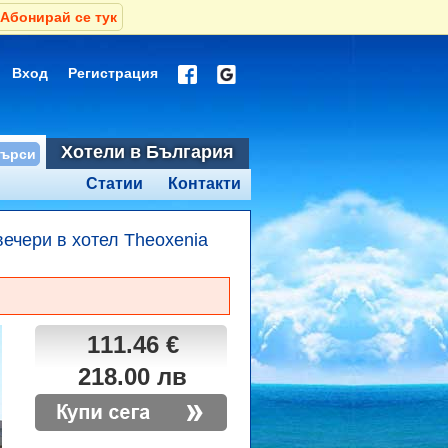
Абонирай се тук
Вход
Регистрация
Хотели в България
Статии
Контакти
вечери в хотел Theoxenia
111.46 €
218.00 лв