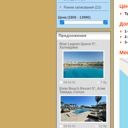
Цен
keyboard_arrow_right
Ранни записвания (22)
Т
Цена (
180€ - 1399€
)
До
1
Предложения
2-
3
Blue Lagoon Queen 5*,
Халкидики
Ме
09:54:01
7 бр.
Eona Beach Resort 5*, Агия
Триада, Солун
10:41:01
12 бр.