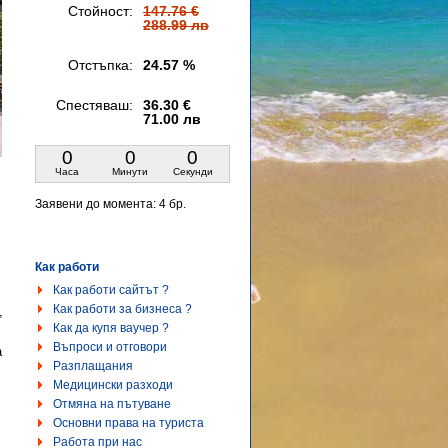
Стойност:
147.76 €
288.99 лв
Отстъпка:
24.57 %
Спестяваш:
36.30 €
71.00 лв
0
0
0
Часа
Минути
Секунди
Заявени до момента:
4 бр.
Как работи
Как работи сайтът ?
Как работи за бизнеса ?
,
Как да купя ваучер ?
Въпроси и отговори
а
Разплащания
Медицински разходи
Отмяна на пътуване
Основни права на туриста
Работа при нас