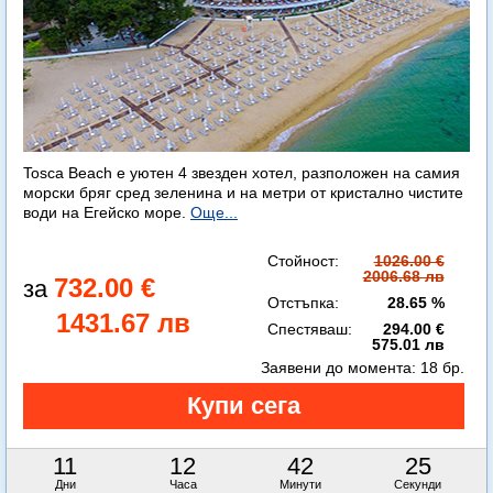
Tosca Beach е уютен 4 звезден хотел, разположен на самия
морски бряг сред зеленина и на метри от кристално чистите
води на Егейско море.
Още...
Стойност:
1026.00 €
2006.68 лв
732.00 €
Отстъпка:
28.65 %
1431.67 лв
Спестяваш:
294.00 €
575.01 лв
Заявени до момента:
18 бр.
11
12
42
23
Дни
Часа
Минути
Секунди