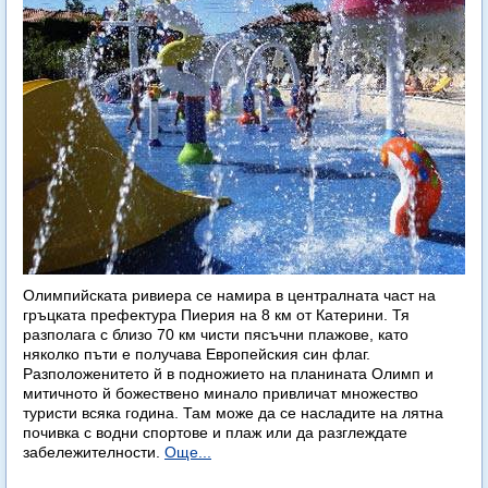
Олимпийската ривиера се намира в централната част на
гръцката префектура Пиерия на 8 км от Катерини. Тя
разполага с близо 70 км чисти пясъчни плажове, като
няколко пъти е получава Европейския син флаг.
Разположенитето й в подножието на планината Олимп и
митичното й божествено минало привличат множество
туристи всяка година. Там може да се насладите на лятна
почивка с водни спортове и плаж или да разглеждате
забележителности.
Още...