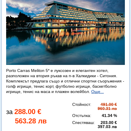
Porto Carras Meliton 5* е луксозен и елегантен хотел,
разположен на втория ръкав на п-в Халкидики - Ситония.
Комплексът предлага също и отлични спортни съоръжения -
голф игрище, тенис корт, футболно игрище, баскетболно
игрище, тенис на маса и плажен волейбол.
Още...
Стойност:
491.00 €
960.31 лв
288.00 €
Отстъпка:
41.34 %
563.28 лв
Спестяваш:
203.00 €
397.03 лв