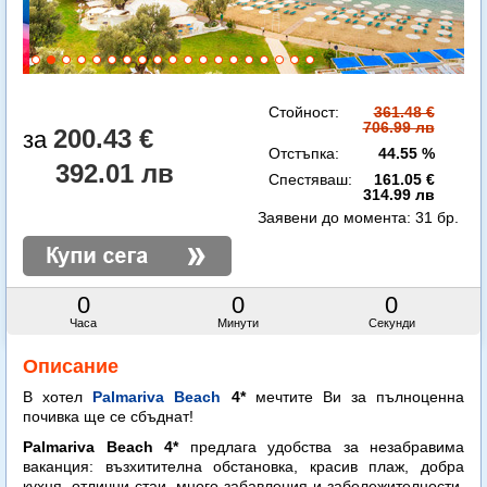
Стойност:
361.48 €
706.99 лв
200.43 €
Отстъпка:
44.55 %
392.01 лв
Спестяваш:
161.05 €
314.99 лв
Заявени до момента:
31 бр.
0
0
0
Часа
Минути
Секунди
Описание
В хотел
Palmariva Beach
4*
мечтите Ви за пълноценна
почивка ще се сбъднат!
Palmariva Beach 4*
предлага удобства за незабравима
ваканция: възхитителна обстановка, красив плаж, добра
кухня, отлични стаи, много забавления и забележителности,