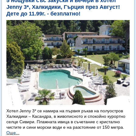
5 нощувки със закуски и вечери в хотел
Jenny 3*, Халкидики, Гърция през Август!
Дете до 11.99г. - безплатно!
Хотел Jenny 3* се намира на първия ръкав на полуостров
Халкидики – Касандра, в живописното и спокойно курортно
селце Сивири. Плажната ивица в съчетание с кристално
чистите и сини морски води е на разстояние от 150 метра.
Още...