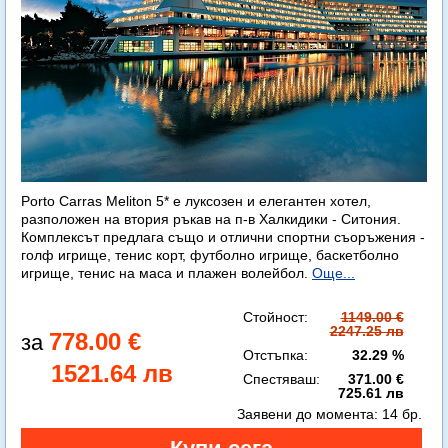
Porto Carras Meliton 5* е луксозен и елегантен хотел,
разположен на втория ръкав на п-в Халкидики - Ситония.
Комплексът предлага също и отлични спортни съоръжения -
голф игрище, тенис корт, футболно игрище, баскетболно
игрище, тенис на маса и плажен волейбол.
Още...
Стойност:
1149.00 €
2247.25 лв
778.00 €
Отстъпка:
32.29 %
1521.64 лв
Спестяваш:
371.00 €
725.61 лв
Заявени до момента:
14 бр.