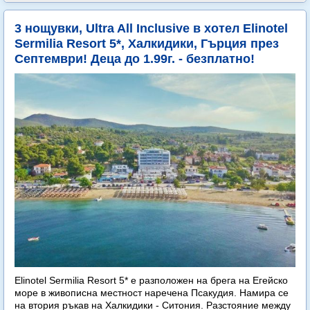
3 нощувки, Ultra All Inclusive в хотел Elinotel
Sermilia Resort 5*, Халкидики, Гърция през
Септември! Деца до 1.99г. - безплатно!
Elinotel Sermilia Resort 5* е разположен на брега на Егейско
море в живописна местност наречена Псакудия. Намира се
на втория ръкав на Халкидики - Ситония. Разстояние между