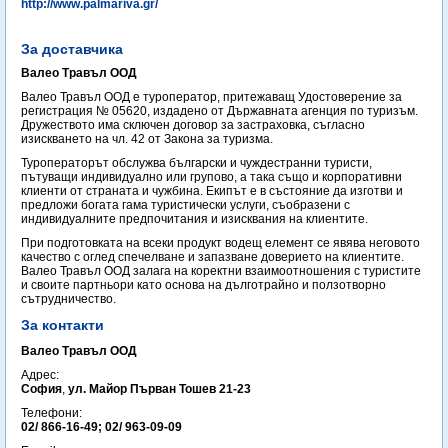
http://www.palmariva.gr/
За доставчика
Валео Травъл ООД
Валео Травъл ООД е туроператор, притежаващ Удостоверение за
регистрация № 05620, издадено от Държавната агенция по туризъм.
Дружеството има сключен договор за застраховка, съгласно
изискването на чл. 42 от Закона за туризма.
Туроператорът обслужва български и чуждестранни туристи,
пътуващи индивидуално или групово, а така също и корпоративни
клиенти от страната и чужбина. Екипът е в състояние да изготви и
предложи богата гама туристически услуги, съобразени с
индивидуалните предпочитания и изисквания на клиентите.
При подготовката на всеки продукт водещ елемент се явява неговото
качество с оглед спечелване и запазване доверието на клиентите.
Валео Травъл ООД залага на коректни взаимоотношения с туристите
и своите партньори като основа на дълготрайно и ползотворно
сътрудничество.
За контакти
Валео Травъл ООД
Адрес:
София
,
ул. Майор Първан Тошев 21-23
Телефони:
02/ 866-16-49; 02/ 963-09-09