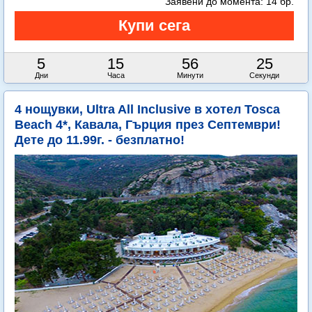
Заявени до момента:
14 бр.
5
15
56
23
Дни
Часа
Минути
Секунди
4 нощувки, Ultra All Inclusive в хотел Tosca
Beach 4*, Кавала, Гърция през Септември!
Дете до 11.99г. - безплатно!