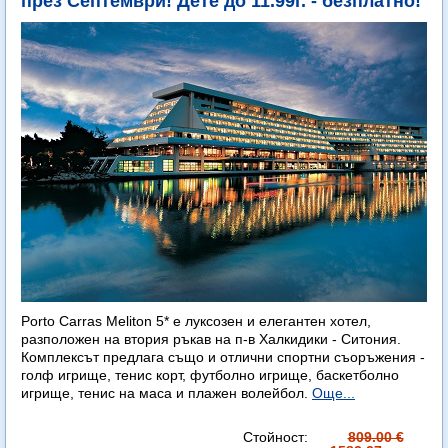
през Септември! Дете до 11.99г. - безплатно!
Porto Carras Meliton 5* е луксозен и елегантен хотел,
разположен на втория ръкав на п-в Халкидики - Ситония.
Комплексът предлага също и отлични спортни съоръжения -
голф игрище, тенис корт, футболно игрище, баскетболно
игрище, тенис на маса и плажен волейбол.
Още...
Стойност:
809.00 €