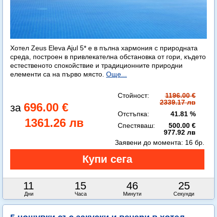
Хотел Zeus Eleva Ajul 5* е в пълна хармония с природната
среда, построен в привлекателна обстановка от гори, където
естественото спокойствие и традиционните природни
елементи са на първо място.
Още...
Стойност:
1196.00 €
2339.17 лв
696.00 €
Отстъпка:
41.81 %
1361.26 лв
Спестяваш:
500.00 €
977.92 лв
Заявени до момента:
16 бр.
11
15
46
23
Дни
Часа
Минути
Секунди