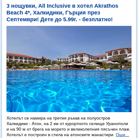
3 нощувки, All Inclusive в хотел Akrathos
Beach 4*, Халкидики, Гърция през
Септември! Дете до 5.99г. - безплатно!
Хотелът се намира на третия ръкав на полуостров
Халкидики - Атон, на 2 км от курортното селище Уранополи
и на 90 м от брега на морето и великолепния пясъчен плаж.
Хотелът е построен в стила на атонските манастири.
Още...