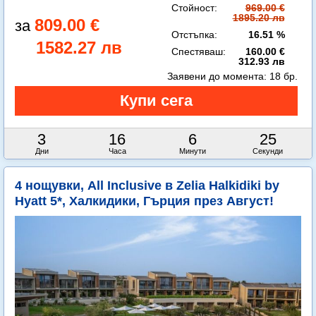
Стойност:
969.00 €
1895.20 лв
809.00 €
Отстъпка:
16.51 %
1582.27 лв
Спестяваш:
160.00 €
312.93 лв
Заявени до момента:
18 бр.
3
16
6
23
Дни
Часа
Минути
Секунди
4 нощувки, All Inclusive в Zelia Halkidiki by
Hyatt 5*, Халкидики, Гърция през Август!