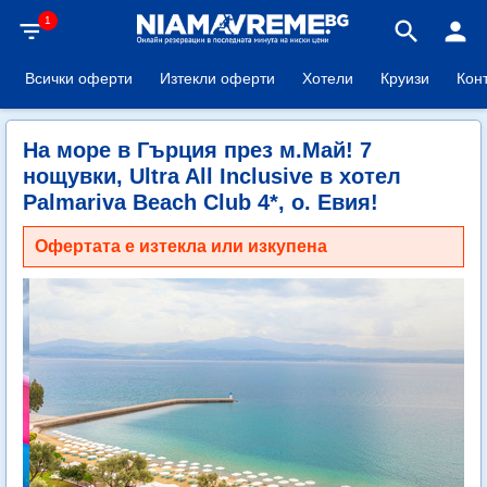
1
filter_list
search
person
Всички оферти
Изтекли оферти
Хотели
Круизи
Кон
На море в Гърция през м.Май! 7
нощувки, Ultra All Inclusive в хотел
Palmariva Beach Club 4*, о. Евия!
Офертата е изтекла или изкупена