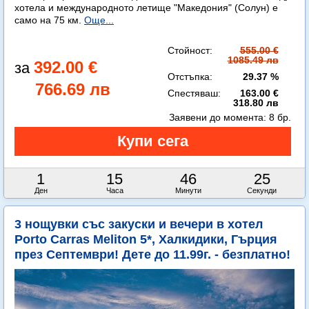
хотела и международното летище "Македония" (Солун) е
само на 75 км.
Още...
Стойност:
555.00 €
1085.49 лв
392.00 €
Отстъпка:
29.37 %
766.69 лв
Спестяваш:
163.00 €
318.80 лв
Заявени до момента:
8 бр.
1
15
46
23
Ден
Часа
Минути
Секунди
3 нощувки със закуски и вечери в хотел
Porto Carras Meliton 5*, Халкидики, Гърция
през Септември! Дете до 11.99г. - безплатно!