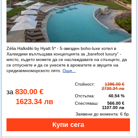
Zélia Halkidiki by Hyatt 5* - 5-звезден boho-luxe хотел в
Халкидики въплъщава концепцията за „barefoot luxury“ -
място, където можете да се наслаждавате на слънцето, да
се отпуснете и да се унесете в ароматите и звуците на
средиземноморското лято.
Още...
Стойност:
1396.00 €
2730.34 лв
830.00 €
Отстъпка:
40.54 %
1623.34 лв
Спестяваш:
566.00 €
1107.00 лв
Заявени до момента:
6 бр.