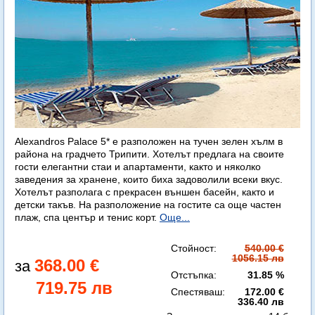
Alexandros Palace 5* e разположен на тучен зелен хълм в
района на градчето Трипити. Хотелът предлага на своите
гости елегантни стаи и апартаменти, както и няколко
заведения за хранене, които биха задоволили всеки вкус.
Хотелът разполага с прекрасен външен басейн, както и
детски такъв. На разположение на гостите са още частен
плаж, спа център и тенис корт.
Още...
Стойност:
540.00 €
1056.15 лв
368.00 €
Отстъпка:
31.85 %
719.75 лв
Спестяваш:
172.00 €
336.40 лв