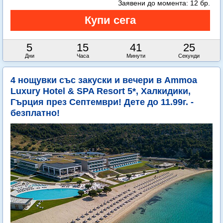
Заявени до момента:
12 бр.
5
15
41
23
Дни
Часа
Минути
Секунди
4 нощувки със закуски и вечери в Ammoa
Luxury Hotel & SPA Resort 5*, Халкидики,
Гърция през Септември! Дете до 11.99г. -
безплатно!