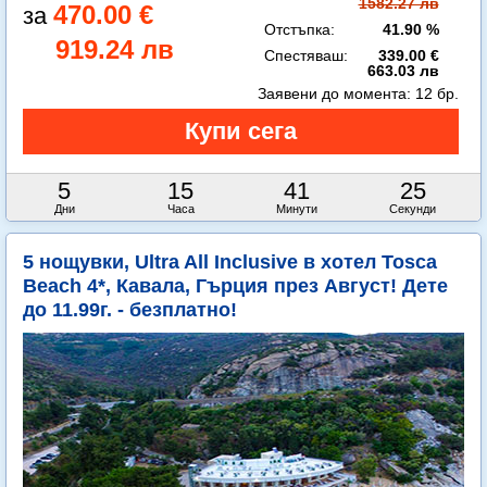
1582.27 лв
470.00 €
Отстъпка:
41.90 %
919.24 лв
Спестяваш:
339.00 €
663.03 лв
Заявени до момента:
12 бр.
5
15
41
23
Дни
Часа
Минути
Секунди
5 нощувки, Ultra All Inclusive в хотел Tosca
Beach 4*, Кавала, Гърция през Август! Дете
до 11.99г. - безплатно!