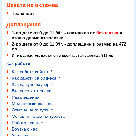
Цената не включва
Транспорт
Доплащания
1-во дете от 0 до 11,99г. - настанява се
безплатно
в
стая с двама възрастни
2-ро дете от 0 до 11,99г. - доплащане в размер на 472
лв
3-ти възрастен, настанен в двойна стая заплаща 316 лв
Как работи
Как работи сайтът ?
Как работи за бизнеса ?
Как да купя ваучер ?
Въпроси и отговори
Разплащания
Медицински разходи
Отмяна на пътуване
Основни права на туриста
Работа при нас
Връзка с нас
Условия