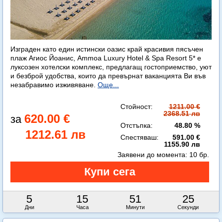
Изграден като един истински оазис край красивия пясъчен
плаж Агиос Йоанис, Ammoa Luxury Hotel & Spa Resort 5* е
луксозен хотелски комплекс, предлагащ гостоприемство, уют
и безброй удобства, които да превърнат ваканцията Ви във
незабравимо изживяване.
Още...
Стойност:
1211.00 €
2368.51 лв
620.00 €
Отстъпка:
48.80 %
1212.61 лв
Спестяваш:
591.00 €
1155.90 лв
Заявени до момента:
10 бр.
5
15
51
23
Дни
Часа
Минути
Секунди