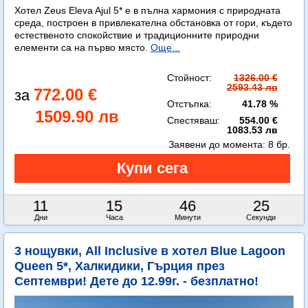
Хотел Zeus Eleva Ajul 5* е в пълна хармония с природната
среда, построен в привлекателна обстановка от гори, където
естественото спокойствие и традиционните природни
елементи са на първо място.
Още...
Стойност:
1326.00 €
2593.43 лв
772.00 €
Отстъпка:
41.78 %
1509.90 лв
Спестяваш:
554.00 €
1083.53 лв
Заявени до момента:
8 бр.
11
15
46
23
Дни
Часа
Минути
Секунди
3 нощувки, All Inclusive в хотел Blue Lagoon
Queen 5*, Халкидики, Гърция през
Септември! Дете до 12.99г. - безплатно!