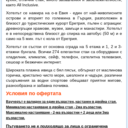
както All Inclusive.
Хотелът се намира на о-в Евия - един от най-живописните
острови и вторият по големина в Гърция, разположен в
близост до туристическия курорт Еретрия, пълен с атракции:
древногръцки храмове, музеи, замъци и манастири. Хотелът
е в непосредствена близост до спирка на автобус (50 м) и е
само на 5 мин. път с кола от Еретрия.
Хотелът се състои от основна сграда на 5 етажа и 1, 2 и 3-
етажни бунгала. Всички 274 елегантни стаи са оборудвани с
хладилник, климатик, сейф, телефон, сателитна телевизия,
сешоар и безжичен интернет.
Широката плажна ивица с бял пясък, обгърнат от маслинова
горичка, кристално чисто море, шезлонги и чадъри, различни
съоръжения за водни спортове обещават приятни мигове,
разнообразна и забавна почивка.
Условия по офертата
Ваучерът е валиден за един възрастен, настанен в двойна стая.
Минимално настаняване в двойна стая - 2ма възрастни.
Максимално настаняване - 2-ма възрастни + 2 деца или 3ма
възрастни.
Пътуването не е подходящо за лица с ограничена