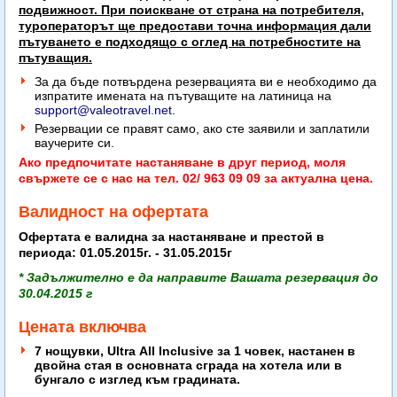
подвижност. При поискване от страна на потребителя,
туроператорът ще предостави точна информация дали
пътуването е подходящо с оглед на потребностите на
пътуващия.
За да бъде потвърдена резервацията ви е необходимо да
изпратите имената на пътуващите на латиница на
support@valeotravel.net
.
Резервации се правят само, ако сте заявили и заплатили
ваучерите си.
Ако предпочитате настаняване в друг период, моля
свържете се с нас на тел. 02/ 963 09 09 за актуална цена.
Валидност на офертата
Офертата е валидна за настаняване и престой в
периода: 01.05.2015г. - 31.05.2015г
* Задължително е да направите Вашата резервация до
30.04.2015 г
Цената включва
7 нощувки, Ultra All Inclusive за 1 човек, настанен в
двойна стая в основната сграда на хотела или в
бунгало с изглед към градината.