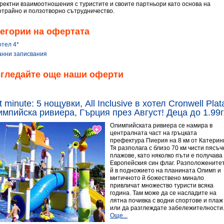
оректни взаимоотношения с туристите и своите партньори като основа на
отрайно и ползотворно сътрудничество.
егории на офертата
отел 4*
анни записвания
згледайте още наши оферти
t minute: 5 нощувки, All Inclusive в хотел Cronwell Pla
мпийска ривиера, Гърция през Август! Деца до 1.99г.
Олимпийската ривиера се намира в
централната част на гръцката
префектура Пиерия на 8 км от Катерин
Тя разполага с близо 70 км чисти пясъч
плажове, като няколко пъти е получава
Европейския син флаг. Разположените
й в подножието на планината Олимп и
митичното й божествено минало
привличат множество туристи всяка
година. Там може да се насладите на
лятна почивка с водни спортове и плаж
или да разглеждате забележителности
Още...