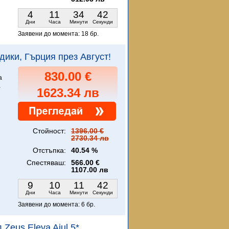
4
11
34
41
Дни
Часа
Минути
Секунди
Заявени до момента:
18 бр.
кидики, Гърция през Август!
830.00 €
а
,
1623.34 лв
Стойност:
1396.00 €
2730.34 лв
Отстъпка:
40.54 %
Спестяваш:
566.00 €
1107.00 лв
9
10
11
41
Дни
Часа
Минути
Секунди
Заявени до момента:
6 бр.
 Zeus Eleva Ajul 5*,