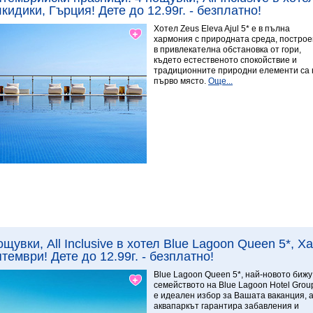
кидики, Гърция! Дете до 12.99г. - безплатно!
Хотел Zeus Eleva Ajul 5* е в пълна
хармония с природната среда, построе
в привлекателна обстановка от гори,
където естественото спокойствие и
традиционните природни елементи са 
първо място.
Още...
Виж повече
9.29 Изключителен
ощувки, All Inclusive в хотел Blue Lagoon Queen 5*, 
тември! Дете до 12.99г. - безплатно!
Blue Lagoon Queen 5*, най-новото бижу
семейството на Blue Lagoon Hotel Grou
е идеален избор за Вашата ваканция, 
аквапаркът гарантира забавления и