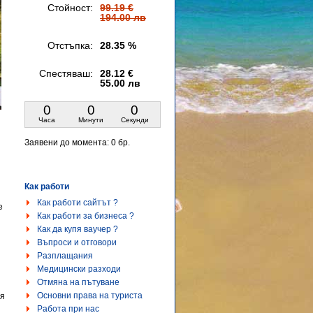
Стойност:
99.19 €
194.00 лв
Отстъпка:
28.35 %
Спестяваш:
28.12 €
55.00 лв
0
0
0
Часа
Минути
Секунди
Заявени до момента:
0 бр.
Как работи
Как работи сайтът ?
е
Как работи за бизнеса ?
Как да купя ваучер ?
Въпроси и отговори
Разплащания
Медицински разходи
Отмяна на пътуване
Основни права на туриста
ия
Работа при нас