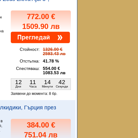
772.00 €
н
1509.90 лв
на
Стойност:
1326.00 €
2593.43 лв
Отстъпка:
41.78 %
Спестяваш:
554.00 €
1083.53 лв
12
11
14
41
Дни
Часа
Минути
Секунди
Заявени до момента:
8 бр.
Халкидики, Гърция през
 в
384.00 €
p,
а
751.04 лв