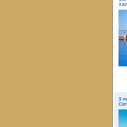
Хал
3 н
Сеп