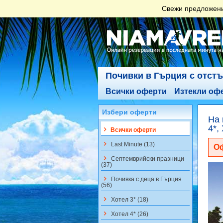
Свежи предложения
Почивки в Гърция с отст
Всички оферти
Изтекли оф
Избери оферти
На 
4*,
keyboard_arrow_right
Всички оферти
keyboard_arrow_right
Last Minute (13)
Оф
keyboard_arrow_right
Септемврийски празници
(37)
keyboard_arrow_right
Почивка с деца в Гърция
(56)
keyboard_arrow_right
Хотел 3* (18)
keyboard_arrow_right
Хотел 4* (26)