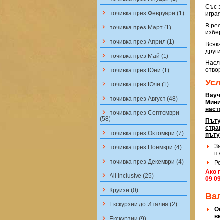
Със з
keyboard_arrow_right
почивка през Февруари (1)
игра
В ре
keyboard_arrow_right
почивка през Март (1)
избе
keyboard_arrow_right
почивка през Април (1)
Всяк
други
keyboard_arrow_right
почивка през Май (1)
Насл
keyboard_arrow_right
отво
почивка през Юни (1)
Ус
keyboard_arrow_right
почивка през Юли (1)
Вауч
keyboard_arrow_right
почивка през Август (48)
Мини
наста
keyboard_arrow_right
почивка през Септември
(58)
Пъту
стра
keyboard_arrow_right
почивка през Октомври (7)
пъту
keyboard_arrow_right
З
почивка през Ноември (4)
п
keyboard_arrow_right
почивка през Декември (4)
Р
Ако 
keyboard_arrow_right
All Inclusive (25)
09 0
keyboard_arrow_right
Круизи (0)
Ва
keyboard_arrow_right
Екскурзии до Италия (2)
О
в
keyboard_arrow_right
Екскурзии (9)