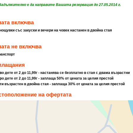
 Задължително е да направите Вашата резервация до 27.05.2014 г.
ната включва
 нощувки със закуски и вечери на човек настанен в двойна стая
ата не включва
ранспорт
плащания
-во дете от 2 до 11,99г - настанява се безплатно в стая с двама възрастни
ро дете от 2 до 11,99г - заплаща 5
0% от цената за целия престой
-ти възрастен в двойна стая - заплаща 30% от цената за целия престой
стоположение на офертата