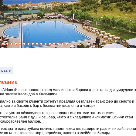
исание
л Atrium 4* е разположен сред маслинови и борови дървета, над изумруденит
 на залива Касандра в Халкидики.
иално за своите клиенти хотелът предлага безплатен трансфер до селото и
, както и басейн с бар с безплатни шезлонги и чадъри.
те са уютно обзаведените и разполагат със сателитна телевизия,
тоятелна баня с душ и сешоар, както и с хладилник и климатик. Всички стаи
 самостоятелен балкон.
а изкарате една хубава почивка в комплекса ще намирети различни забавлен
ис на маса, тенис на корт, аеробика, плажен волейбол и билярд.