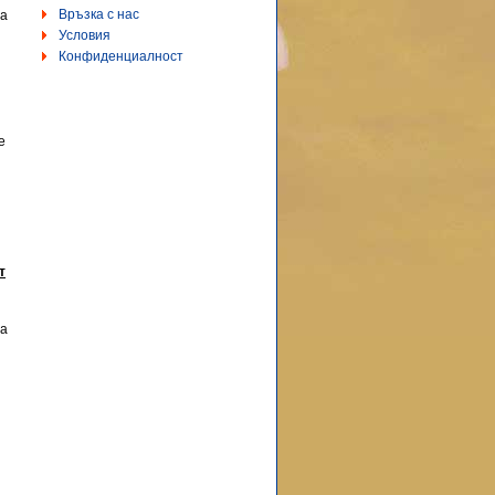
Връзка с нас
да
Условия
Конфиденциалност
и
е
т
на