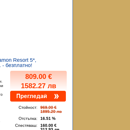
tamon Resort 5*,
 - безплатно!
809.00 €
и.
1582.27 лв
ни
то
Стойност:
969.00 €
1895.20 лв
Отстъпка:
16.51 %
.
Спестяваш:
160.00 €
312.93 лв