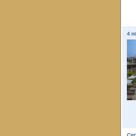
4 н
Сеп