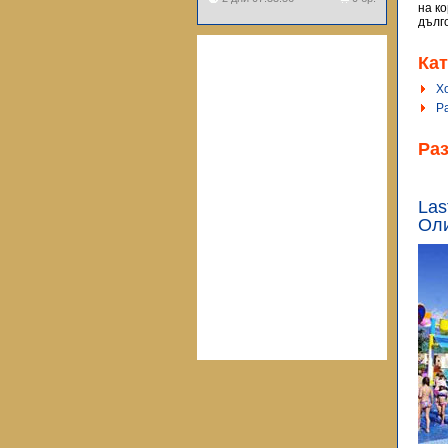
на к
дълг
Кат
Х
Р
Ра
Las
Оли