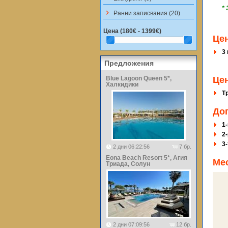
*
keyboard_arrow_right
Ранни записвания (20)
Цена (
180€ - 1399€
)
Це
3
Предложения
Blue Lagoon Queen 5*,
Цен
Халкидики
Т
До
1
2-
3
2 дни 06:22:56
7 бр.
Eona Beach Resort 5*, Агия
Ме
Триада, Солун
2 дни 07:09:56
12 бр.