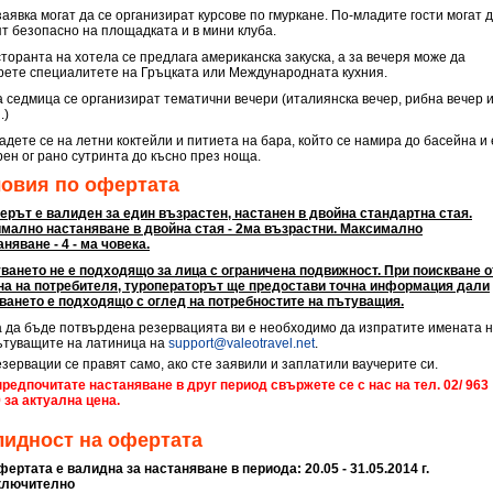
аявка могат да се организират курсове по гмуркане. По-младите гости могат 
ят безопасно на площадката и в мини клуба.
сторанта на хотела се предлага американска закуска, а за вечеря може да
рете специалитете на Гръцката или Международната кухния.
а седмица се организират тематични вечери (италиянска вечер, рибна вечер 
.)
адете се на летни коктейли и питиета на бара, който се намира до басейна и 
рен ог рано сутринта до късно през ноща.
ловия по офертата
ерът е валиден за един възрастен, настанен в двойна стандартна стая.
мално настаняване в двойна стая - 2ма възрастни. Максимално
няване - 4 - ма човека.
ването не е подходящо за лица с ограничена подвижност. При поискване о
на на потребителя, туроператорът ще предостави точна информация дали
ването е подходящо с оглед на потребностите на пътуващия.
а да бъде потвърдена резервацията ви е необходимо да изпратите имената 
ътуващите на латиница на
support@valeotravel.net
.
езервации се правят само, ако сте заявили и заплатили ваучерите си.
предпочитате настаняване в друг период свържете се с нас на тел. 02/ 963
9 за актуална цена.
лидност на офертата
фертата е валидна за настаняване в периода: 20.05 - 31.05.2014 г.
ключително