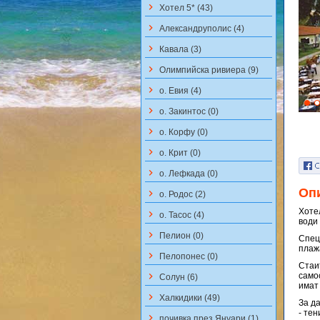
keyboard_arrow_right
Хотел 5* (43)
keyboard_arrow_right
Aлександруполис (4)
keyboard_arrow_right
Кавала (3)
keyboard_arrow_right
Олимпийска ривиера (9)
keyboard_arrow_right
о. Евия (4)
keyboard_arrow_right
о. Закинтос (0)
keyboard_arrow_right
о. Корфу (0)
keyboard_arrow_right
о. Крит (0)
keyboard_arrow_right
о. Лефкада (0)
Оп
keyboard_arrow_right
о. Родос (2)
Хоте
keyboard_arrow_right
о. Тасос (4)
води
keyboard_arrow_right
Пелион (0)
Спец
плажа
keyboard_arrow_right
Пелопонес (0)
Стаи
keyboard_arrow_right
самос
Солун (6)
имат
keyboard_arrow_right
Халкидики (49)
За д
- тен
keyboard_arrow_right
почивка през Януари (1)