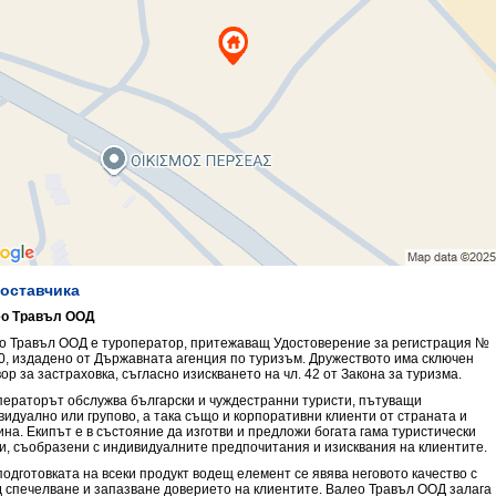
доставчика
о Травъл ООД
о Травъл ООД е туроператор, притежаващ Удостоверение за регистрация №
0, издадено от Държавната агенция по туризъм. Дружеството има сключен
ор за застраховка, съгласно изискването на чл. 42 от Закона за туризма.
ператорът обслужва български и чуждестранни туристи, пътуващи
видуално или групово, а така също и корпоративни клиенти от страната и
ина. Екипът е в състояние да изготви и предложи богата гама туристически
ги, съобразени с индивидуалните предпочитания и изисквания на клиентите.
подготовката на всеки продукт водещ елемент се явява неговото качество с
д спечелване и запазване доверието на клиентите. Валео Травъл ООД залага