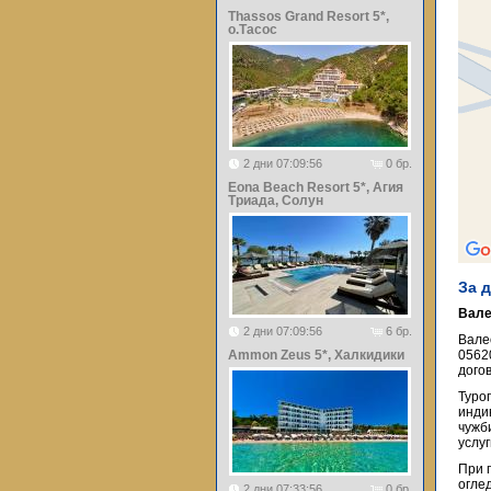
Thassos Grand Resort 5*,
о.Тасос
2 дни 07:09:56
0 бр.
Eona Beach Resort 5*, Агия
Триада, Солун
За 
Вале
2 дни 07:09:56
6 бр.
Вале
Ammon Zeus 5*, Халкидики
0562
догов
Туро
инди
чужб
услу
При 
огле
2 дни 07:33:56
0 бр.