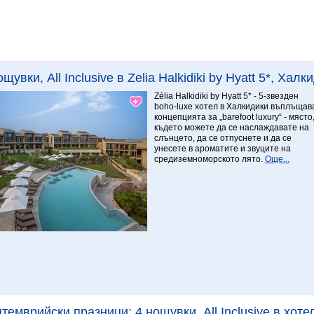
Виж повече
8.78 Превъзходен
ощувки, All Inclusive в Zelia Halkidiki by Hyatt 5*, Хал
Zélia Halkidiki by Hyatt 5* - 5-звезден
boho-luxe хотел в Халкидики въплъщав
концепцията за „barefoot luxury“ - място
където можете да се наслаждавате на
слънцето, да се отпуснете и да се
унесете в ароматите и звуците на
средиземноморското лято.
Още...
Виж повече
темврийски празници: 4 нощувки, All Inclusive в хотел