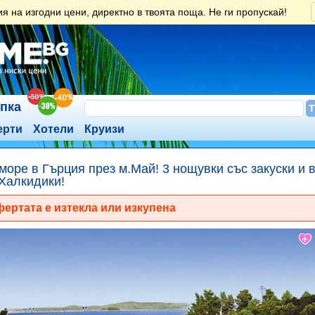
 на изгодни цени, директно в твоята поща. Не ги пропускай!
ъпка
ерти
Хотели
Круизи
море в Гърция през м.Май! 3 нощувки със закуски и в
 Халкидики!
ертата е изтекла или изкупена