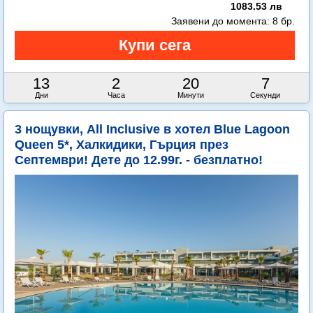
1083.53 лв
Заявени до момента:
8 бр.
13
2
20
6
Дни
Часа
Минути
Секунди
3 нощувки, All Inclusive в хотел Blue Lagoon
Queen 5*, Халкидики, Гърция през
Септември! Дете до 12.99г. - безплатно!