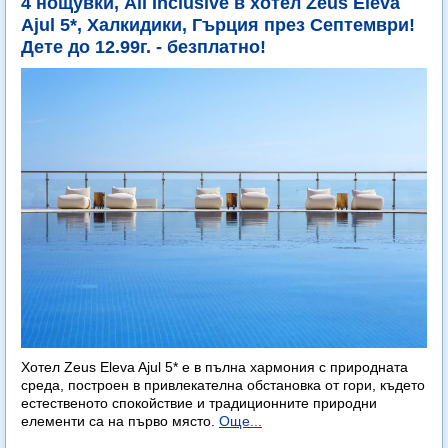
4 нощувки, All Inclusive в хотел Zeus Eleva
Ajul 5*, Халкидики, Гърция през Септември!
Дете до 12.99г. - безплатно!
Хотел Zeus Eleva Ajul 5* е в пълна хармония с природната
среда, построен в привлекателна обстановка от гори, където
естественото спокойствие и традиционните природни
елементи са на първо място.
Още...