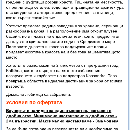
градини с цъфтящи розови храсти. Тишината на местността,
с преплитащи се алеи, водопади и традиционна архитектура
със сигурност е алтернативно предложение за пътници,
които търсят спокойствие.
Хотелът предлага редица заведения за хранене, сервиращи
разнообразна кухня. На разположение има открит плувен
басейн, но и плажът не е далеч за тези, които предпочитат
да плуват в кристалночистите води на Средиземно море.
Палмовите дървета и красиво поддържаните площи
придават екзотична красота на и без това зашеметяващото
място.
Хотелът е разположен на 2 километра от прекрасния град
Kallithea, която е сърцето на лятното забавление,
пазаруването и клубовете на полуостров Kassandra. Това
превръща областта в идеална дестинация за хора от всички
възрасти.
Домашни любимци са забранени.
Условия по офертата
Ваучерът е валиден за един възрастен, настанен в
двойна стая. Минимално настаняване в двойна стая -
2ма възрастни. Максимално настаняваме - 3ма човека.
За да бъде потвърдена резервацията ви е необходимо да