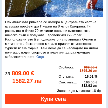
Олимпийската ривиера се намира в централната част на
гръцката префектура Пиерия на 8 км от Катерини. Тя
разполага с близо 70 км чисти пясъчни плажове, като
няколко пъти е получава Европейския син флаг.
Разположенитето й в подножието на планината Олимп и
митичното й божествено минало привличат множество
туристи всяка година. Там може да се насладите на лятна
почивка с водни спортове и плаж или да разглеждате
забележителности.
Още...
Стойност:
969.00 €
1895.20 лв
809.00 €
Отстъпка:
16.51 %
1582.27 лв
Спестяваш:
160.00 €
312.93 лв
Заявени до момента:
18 бр.