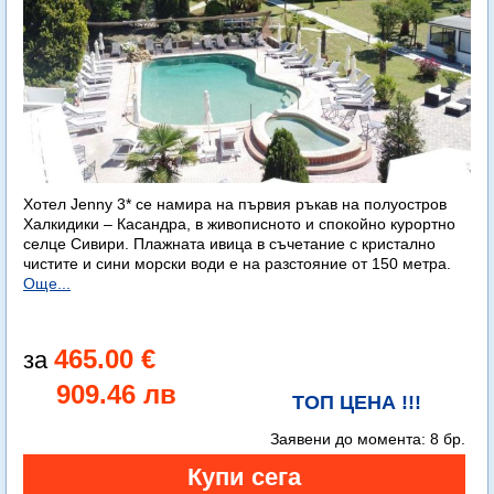
Хотел Jenny 3* се намира на първия ръкав на полуостров
Халкидики – Касандра, в живописното и спокойно курортно
селце Сивири. Плажната ивица в съчетание с кристално
чистите и сини морски води е на разстояние от 150 метра.
Още...
465.00 €
909.46 лв
ТОП ЦЕНА !!!
Заявени до момента:
8 бр.