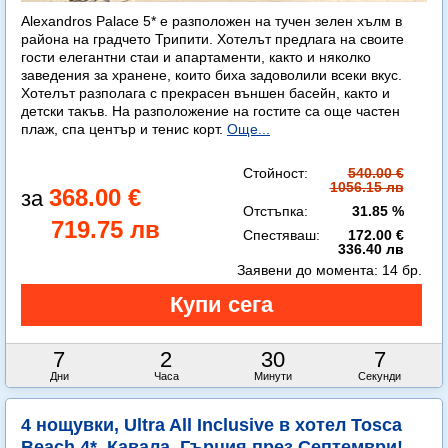
Alexandros Palace 5* e разположен на тучен зелен хълм в
района на градчето Трипити. Хотелът предлага на своите
гости елегантни стаи и апартаменти, както и няколко
заведения за хранене, които биха задоволили всеки вкус.
Хотелът разполага с прекрасен външен басейн, както и
детски такъв. На разположение на гостите са още частен
плаж, спа център и тенис корт.
Още...
Стойност:
540.00 €
1056.15 лв
368.00 €
Отстъпка:
31.85 %
719.75 лв
Спестяваш:
172.00 €
336.40 лв
Заявени до момента:
14 бр.
7
2
30
6
Дни
Часа
Минути
Секунди
4 нощувки, Ultra All Inclusive в хотел Tosca
Beach 4*, Кавала, Гърция през Септември!