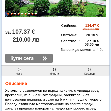
Стойност:
134.47 €
263.00 лв
107.37 €
Отстъпка:
20.15 %
210.00 лв
Спестяваш:
27.10 €
53.00 лв
Заявени до момента:
4 бр.
0
0
0
Часа
Минути
Секунди
Описание
Хотелът е разположен на върха на хълм, с жилища сред
прекрасни, пълни с живот градини, заобиколени от
вечнозелени планини, и само на 5 минути пеша от морето.
Поради отличното местоположение на своите сгради,
хотелът предлага панорамна гледка към морето всред