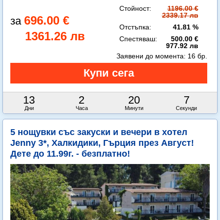
Стойност:
1196.00 €
2339.17 лв
696.00 €
Отстъпка:
41.81 %
1361.26 лв
Спестяваш:
500.00 €
977.92 лв
Заявени до момента:
16 бр.
13
2
20
6
Дни
Часа
Минути
Секунди
5 нощувки със закуски и вечери в хотел
Jenny 3*, Халкидики, Гърция през Август!
Дете до 11.99г. - безплатно!