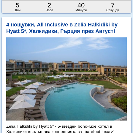
5
2
40
6
Дни
Часа
Минути
Секунди
4 нощувки, All Inclusive в Zelia Halkidiki by
Hyatt 5*, Халкидики, Гърция през Август!
Zélia Halkidiki by Hyatt 5* - 5-звезден boho-luxe хотел в
Халкидики въплъщава концепцията за „barefoot luxury“ -