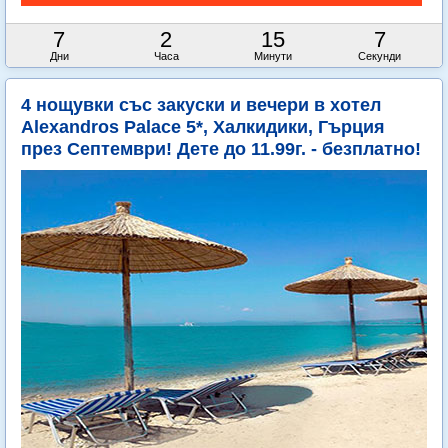
7
2
15
6
Дни
Часа
Минути
Секунди
4 нощувки със закуски и вечери в хотел
Alexandros Palace 5*, Халкидики, Гърция
през Септември! Дете до 11.99г. - безплатно!