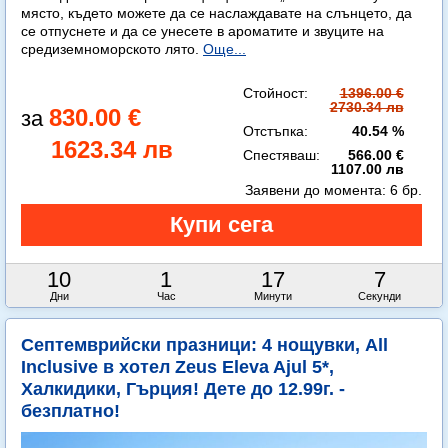
място, където можете да се наслаждавате на слънцето, да
се отпуснете и да се унесете в ароматите и звуците на
средиземноморското лято.
Още...
Стойност:
1396.00 €
2730.34 лв
830.00 €
Отстъпка:
40.54 %
1623.34 лв
Спестяваш:
566.00 €
1107.00 лв
Заявени до момента:
6 бр.
10
1
17
6
Дни
Час
Минути
Секунди
Септемврийски празници: 4 нощувки, All
Inclusive в хотел Zeus Eleva Ajul 5*,
Халкидики, Гърция! Дете до 12.99г. -
безплатно!