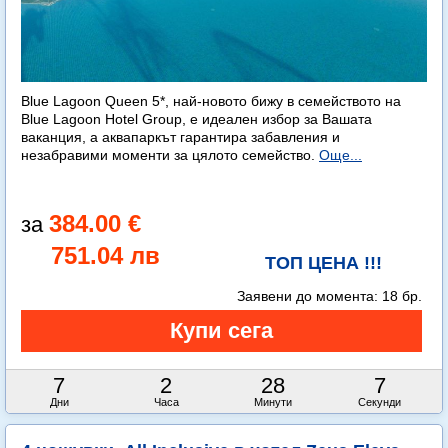
Blue Lagoon Queen 5*, най-новото бижу в семейството на
Blue Lagoon Hotel Group, е идеален избор за Вашата
ваканция, а аквапаркът гарантира забавления и
незабравими моменти за цялото семейство.
Още...
384.00 €
751.04 лв
ТОП ЦЕНА !!!
Заявени до момента:
18 бр.
7
2
28
6
Дни
Часа
Минути
Секунди