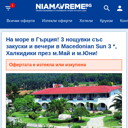
1
filter_list
search
person
Всички оферти
Изтекли оферти
Хотели
Круизи
Кон
На море в Гърция! 3 нощувки със
закуски и вечери в Macedonian Sun 3 *,
Халкидики през м.Май и м.Юни!
Офертата е изтекла или изкупена