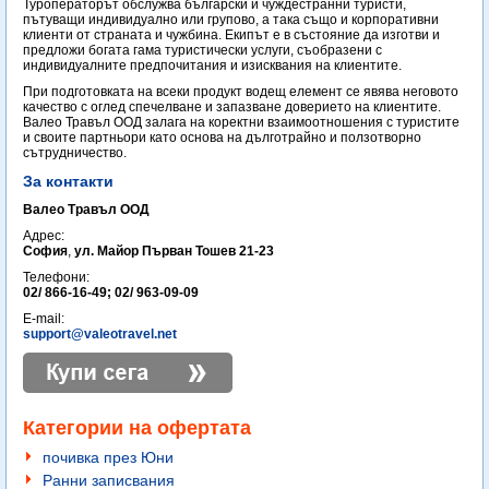
Туроператорът обслужва български и чуждестранни туристи,
пътуващи индивидуално или групово, а така също и корпоративни
клиенти от страната и чужбина. Екипът е в състояние да изготви и
предложи богата гама туристически услуги, съобразени с
индивидуалните предпочитания и изисквания на клиентите.
При подготовката на всеки продукт водещ елемент се явява неговото
качество с оглед спечелване и запазване доверието на клиентите.
Валео Травъл ООД залага на коректни взаимоотношения с туристите
и своите партньори като основа на дълготрайно и ползотворно
сътрудничество.
За контакти
Валео Травъл ООД
Адрес:
София
,
ул. Майор Първан Тошев 21-23
Телефони:
02/ 866-16-49; 02/ 963-09-09
E-mail:
support@valeotravel.net
Категории на офертата
почивка през Юни
Ранни записвания