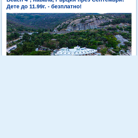
Дете до 11.99г. - безплатно!
Tosca Beach е уютен 4 звезден хотел, разположен на самия
морски бряг сред зеленина и на метри от кристално чистите
води на Егейско море.
Още...
Стойност:
718.00 €
1404.29 лв
540.00 €