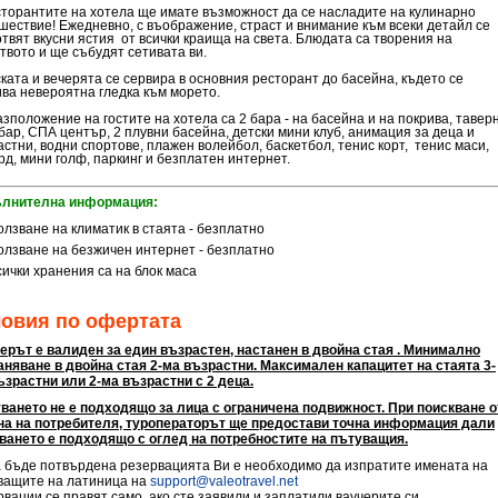
сторантите на хотела ще имате възможност да се насладите на кулинарно
шествие! Ежедневно, с въображение, страст и внимание към всеки детайл се
отвят вкусни ястия от всички краища на света. Блюдата са творения на
твото и ще събудят сетивата ви.
ската и вечерята се сервира в основния ресторант до басейна, където се
ива невероятна гледка към морето.
зположение на гостите на хотела са 2 бара - на басейна и на покрива, тавер
 бар, СПА център, 2 плувни басейна, детски мини клуб, анимация за деца и
астни, водни спортове, плажен волейбол, баскетбол, тенис корт, тенис маси,
рд, мини голф, паркинг и безплатен интернет.
лнителна информация:
олзване на климатик в стаята - безплатно
олзване на безжичен интернет - безплатно
сички хранения са на блок маса
ловия по офертата
ерът е валиден за един възрастен, настанен в двойна стая . Минимално
аняване в двойна стая 2-ма възрастни. Максимален капацитет на стаята 3-
ъзрастни или 2-ма възрастни с 2 деца.
ването не е подходящо за лица с ограничена подвижност. При поискване о
на на потребителя, туроператорът ще предостави точна информация дали
ването е подходящо с оглед на потребностите на пътуващия.
а бъде потвърдена резервацията Ви е необходимо да изпратите имената на
ващите на латиница на
support@valeotravel.net
рвации се правят само, ако сте заявили и заплатили ваучерите си.