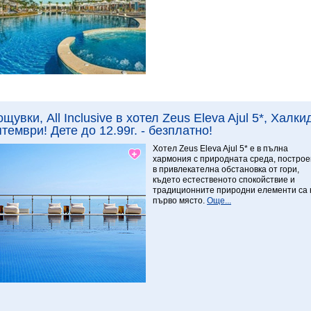
Виж повече
ощувки, All Inclusive в хотел Zeus Eleva Ajul 5*, Халк
тември! Дете до 12.99г. - безплатно!
9 Превъзходен
Хотел Zeus Eleva Ajul 5* е в пълна
хармония с природната среда, построе
в привлекателна обстановка от гори,
където естественото спокойствие и
традиционните природни елементи са 
първо място.
Още...
Виж повече