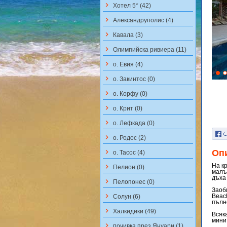
keyboard_arrow_right
Хотел 5* (42)
keyboard_arrow_right
Aлександруполис (4)
keyboard_arrow_right
Кавала (3)
keyboard_arrow_right
Олимпийска ривиера (11)
keyboard_arrow_right
о. Евия (4)
keyboard_arrow_right
о. Закинтос (0)
keyboard_arrow_right
о. Корфу (0)
keyboard_arrow_right
о. Крит (0)
keyboard_arrow_right
о. Лефкада (0)
keyboard_arrow_right
о. Родос (2)
keyboard_arrow_right
Оп
о. Тасос (4)
На кр
keyboard_arrow_right
Пелион (0)
малъ
дъха 
keyboard_arrow_right
Пелопонес (0)
Заоб
keyboard_arrow_right
Beac
Солун (6)
пълн
keyboard_arrow_right
Халкидики (49)
Всяк
мини
keyboard_arrow_right
почивка през Януари (1)