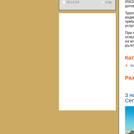
0562
06:12:53
0 бр.
догов
Туро
инди
чужб
услу
При 
огле
на к
дълг
Кат
п
Ра
3 н
Сеп