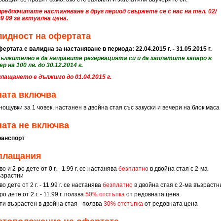
предпочитате настаняване в друг период свържете се с нас на тел. 02/
09 09 за актуална цена.
лидност на офертата
ертата е валидна за настаняване в периода: 22.04.2015 г. - 31.05.2015 г.
дължително е да направите резервацията си и да заплатите капаро в
р на 100 лв. до 30.12.2014 г.
плащането е дължимо до 01.04.2015 г.
ната включва
нощувки за 1 човек, настанен в двойна стая със закуски и вечери на блок маса
ата не включва
ранспорт
плащания
во и 2-ро дете от 0 г. - 1.99 г. се настанява
безплатно
в двойна стая с 2-ма
ъзрастни
во дете от 2 г. - 11.99 г. се настанява
безплатно
в двойна стая с 2-ма възраст
ро дете от 2 г. - 11.99 г. ползва
50
% отстъпка
от редовната цена
ти възрастен в двойна стая - ползва
30
% отстъпка
от редовната цена