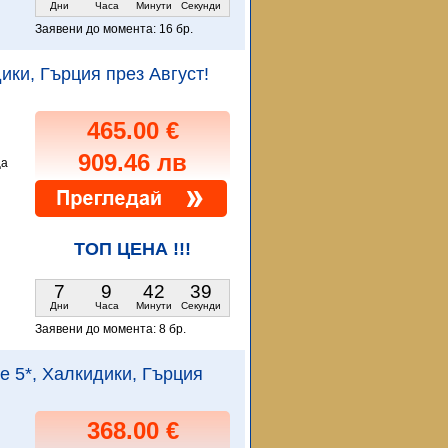
Дни
Часа
Минути
Секунди
Заявени до момента:
16 бр.
дики, Гърция през Август!
465.00 €
909.46 лв
ца
и
ТОП ЦЕНА !!!
7
9
42
38
Дни
Часа
Минути
Секунди
Заявени до момента:
8 бр.
ce 5*, Халкидики, Гърция
368.00 €