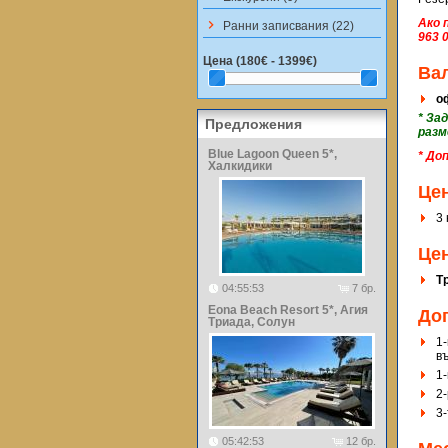
Ако 
keyboard_arrow_right
Ранни записвания (22)
963 
Цена (
180€ - 1399€
)
Ва
оф
* За
Предложения
разме
Blue Lagoon Queen 5*,
* До
Халкидики
Це
3 
Цен
Т
04:55:53
7 бр.
Eona Beach Resort 5*, Агия
До
Триада, Солун
1-
в
1-
2-
3-
05:42:53
12 бр.