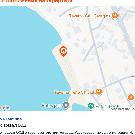
стоположение на офертата
доставчика
о Травъл ООД
о Травъл ООД е туроператор, притежаващ Удостоверение за регистрация №