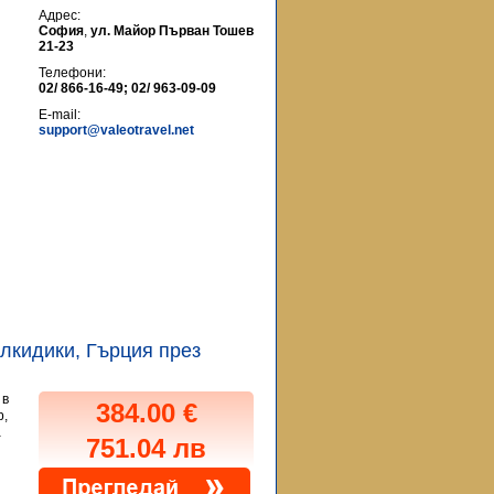
Адрес:
София
,
ул. Майор Първан Тошев
21-23
Телефони:
02/ 866-16-49; 02/ 963-09-09
E-mail:
support@valeotravel.net
Халкидики, Гърция през
 в
384.00 €
p,
а
751.04 лв