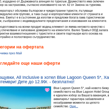
0, издадено от Държавната агенция по туризъм. Дружеството има сключен
ор за застраховка, съгласно изискването на чл. 42 от Закона за туризма.
ператорът обслужва български и чуждестранни туристи, пътуващи
видуално или групово, а така също и корпоративни клиенти от страната и
ина. Екипът е в състояние да изготви и предложи богата гама туристически
ги, съобразени с индивидуалните предпочитания и изисквания на клиентите.
подготовката на всеки продукт водещ елемент се явява неговото качество с
д спечелване и запазване доверието на клиентите. Валео Травъл ООД залага
оректни взаимоотношения с туристите и своите партньори като основа на
отрайно и ползотворно сътрудничество.
егории на офертата
очивка през Май
згледайте още наши оферти
ощувки, All Inclusive в хотел Blue Lagoon Queen 5*, 
тември! Дете до 12.99г. - безплатно!
Blue Lagoon Queen 5*, най-новото бижу
семейството на Blue Lagoon Hotel Grou
е идеален избор за Вашата ваканция, 
аквапаркът гарантира забавления и
незабравими моменти за цялото
семейство.
Още...