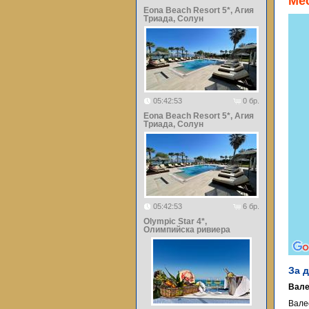
Ме
Eona Beach Resort 5*, Агия
Триада, Солун
05:42:53
0 бр.
Eona Beach Resort 5*, Агия
Триада, Солун
05:42:53
6 бр.
Olympic Star 4*,
Олимпийска ривиера
За 
Вале
Вале