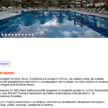
исание
асивия остров Тасос, в района на селцето Потос, на самия плаж, ви очаква
к рай в живописна местност с изумрудено чисти води, пъстри залези и спира
гледка към Егейско море.
иколен от 500 Акра буйни розови градини и палмови дървета, хотел Alexandra
h Spa Resort Thassos предлага интимна атмосфера и възможност за
оценна почивка.
а от стаите разполага с телефон, сателитна телевизия, безжичин интернет,
 бар, сейф, сешоар, климатик и балкон.