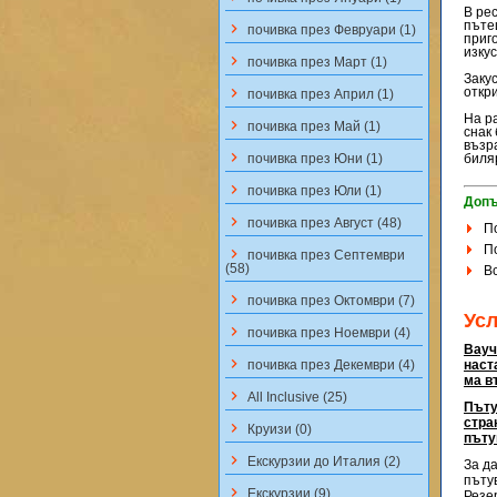
В ре
пъте
keyboard_arrow_right
почивка през Февруари (1)
приг
изкус
keyboard_arrow_right
почивка през Март (1)
Заку
keyboard_arrow_right
откр
почивка през Април (1)
На ра
keyboard_arrow_right
почивка през Май (1)
снак
възр
keyboard_arrow_right
почивка през Юни (1)
биля
keyboard_arrow_right
почивка през Юли (1)
Допъ
keyboard_arrow_right
почивка през Август (48)
П
П
keyboard_arrow_right
почивка през Септември
(58)
В
keyboard_arrow_right
почивка през Октомври (7)
Ус
keyboard_arrow_right
почивка през Ноември (4)
Вауч
keyboard_arrow_right
почивка през Декември (4)
наст
ма в
keyboard_arrow_right
All Inclusive (25)
Пъту
стра
keyboard_arrow_right
Круизи (0)
пъту
keyboard_arrow_right
Екскурзии до Италия (2)
За д
пъту
keyboard_arrow_right
Екскурзии (9)
Резе