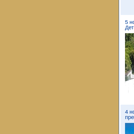
5 н
Дет
4 н
пре