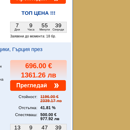
ТОП ЦЕНА !!!
7
9
55
38
Дни
Часа
Минути
Секунди
Заявени до момента:
18 бр.
идики, Гърция през
696.00 €
н
1361.26 лв
на
Стойност:
1196.00 €
2339.17 лв
Отстъпка:
41.81 %
Спестяваш:
500.00 €
977.92 лв
13
9
47
38