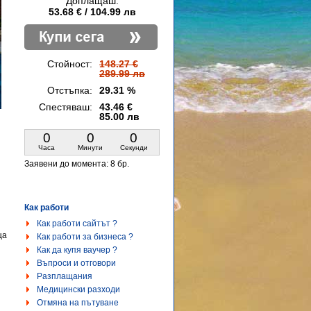
Доплащаш:
53.68 € / 104.99 лв
Стойност:
148.27 €
289.99 лв
Отстъпка:
29.31 %
Спестяваш:
43.46 €
85.00 лв
0
0
0
Часа
Минути
Секунди
Заявени до момента:
8 бр.
Как работи
Как работи сайтът ?
ща
Как работи за бизнеса ?
Как да купя ваучер ?
Въпроси и отговори
Разплащания
Медицински разходи
Отмяна на пътуване