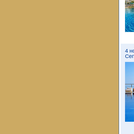
4 н
Сеп