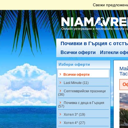
Свежи предложения
Почивки в Гърция с отст
Всички оферти
Изтекли оф
Избери оферти
Май
Тас
keyboard_arrow_right
Всички оферти
keyboard_arrow_right
Last Minute (11)
Оф
keyboard_arrow_right
Септемврийски празници
(36)
keyboard_arrow_right
Почивка с деца в Гърция
(57)
keyboard_arrow_right
Хотел 3* (19)
keyboard_arrow_right
Хотел 4* (27)