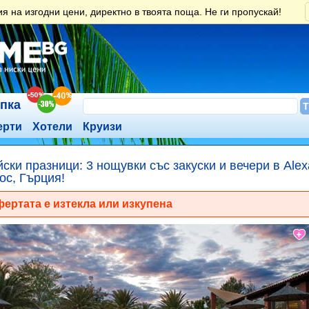
 на изгодни цени, директно в твоята поща. Не ги пропускай!
ъпка
ерти
Хотели
Круизи
ски празници: 3 нощувки със закуски и вечери в Alex
ос, Гърция!
ертата е изтекла или изкупена