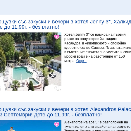
9.29 Изключителен
ощувки със закуски и вечери в хотел Jenny 3*, Халки
е до 11.99г. - безплатно!
Хотел Jenny 3* се намира на първия
ръкав на полуостров Халкидики –
Касандра, в живописното и спокойно
курортно селце Сивири. Плажната иви
в съчетание с кристално чистите и син
морски води е на разстояние от 150
метра.
Още...
Виж повече
ощувки със закуски и вечери в хотел Alexandros Pala
з Септември! Дете до 11.99г. - безплатно!
7.67 Отличен
Alexandros Palace 5* e разположен на
тучен зелен хълм в района на градчето