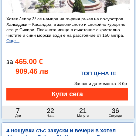
Хотел Jenny 3* се намира на първия ръкав на полуостров
Халкидики – Касандра, в живописното и спокойно курортно
селце Сивири. Плажната ивица в съчетание с кристално
чистите и сини морски води е на разстояние от 150 метра.
Още...
465.00 €
909.46 лв
ТОП ЦЕНА !!!
Заявени до момента:
8 бр.
7
22
21
36
Дни
Часа
Минути
Секунди
4 нощувки със закуски и вечери в хотел