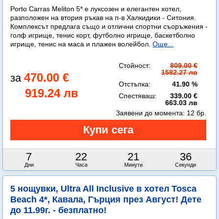
Porto Carras Meliton 5* е луксозен и елегантен хотел,
разположен на втория ръкав на п-в Халкидики - Ситония.
Комплексът предлага също и отлични спортни съоръжения -
голф игрище, тенис корт, футболно игрище, баскетболно
игрище, тенис на маса и плажен волейбол.
Още...
Стойност:
809.00 €
1582.27 лв
470.00 €
Отстъпка:
41.90 %
919.24 лв
Спестяваш:
339.00 €
663.03 лв
Заявени до момента:
12 бр.
7
22
21
36
Дни
Часа
Минути
Секунди
5 нощувки, Ultra All Inclusive в хотел Tosca
Beach 4*, Кавала, Гърция през Август! Дете
до 11.99г. - безплатно!