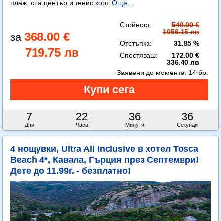
плаж, спа център и тенис корт.
Още...
Стойност:
540.00 €
1056.15 лв
368.00 €
Отстъпка:
31.85 %
719.75 лв
Спестяваш:
172.00 €
336.40 лв
Заявени до момента:
14 бр.
7
22
36
36
Дни
Часа
Минути
Секунди
4 нощувки, Ultra All Inclusive в хотел Tosca
Beach 4*, Кавала, Гърция през Септември!
Дете до 11.99г. - безплатно!