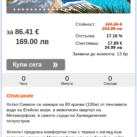
Стойност:
104.30 €
203.99 лв
86.41 €
Отстъпка:
17.16 %
169.00 лв
Спестяваш:
17.89 €
34.99 лв
Заявени до момента:
13 бр.
0
0
0
Часа
Минути
Секунди
Описание
Хотел Симеон се намира на 80 крачки (100м) от пенливите
води на Егейско море, в живописен квартал на
Метаморфози, в самото сърце на Халкидическия
полуостров.
Хотелът предлага комфортни стаи с тераси с изглед към