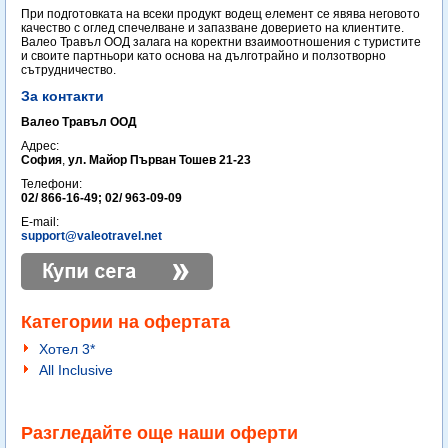
При подготовката на всеки продукт водещ елемент се явява неговото
качество с оглед спечелване и запазване доверието на клиентите.
Валео Травъл ООД залага на коректни взаимоотношения с туристите
и своите партньори като основа на дълготрайно и ползотворно
сътрудничество.
За контакти
Валео Травъл ООД
Адрес:
София
,
ул. Майор Първан Тошев 21-23
Телефони:
02/ 866-16-49; 02/ 963-09-09
E-mail:
support@valeotravel.net
Категории на офертата
Хотел 3*
All Inclusive
Разгледайте още наши оферти