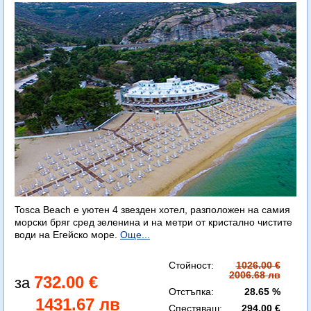
Tosca Beach е уютен 4 звезден хотел, разположен на самия
морски бряг сред зеленина и на метри от кристално чистите
води на Егейско море.
Още...
Стойност:
1026.00 €
2006.68 лв
732.00 €
Отстъпка:
28.65 %
1431.67 лв
Спестяваш:
294.00 €