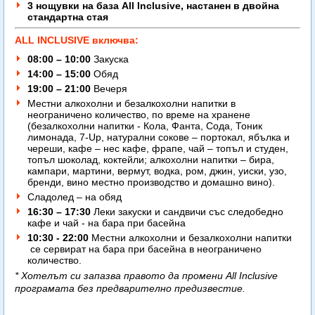
3 нощувки на база All Inclusive, настанен в двойна
стандартна стая
ALL INCLUSIVE включва:
08:00 – 10:00
Закуска
14:00 – 15:00
Обяд
19:00 – 21:00
Вечеря
Местни алкохолни и безалкохолни напитки в
неограничено количество, по време на хранене
(безалкохолни напитки - Кола, Фанта, Сода, Тоник
лимонада, 7-Up, натурални сокове – портокал, ябълка и
череши, кафе – нес кафе, фрапе, чай – топъл и студен,
топъл шоколад, коктейли; алкохолни напитки – бира,
кампари, мартини, вермут, водка, ром, джин, уиски, узо,
бренди, вино местно производство и домашно вино).
Сладолед – на обяд
16:30 – 17:30
Леки закуски и сандвичи със следобедно
кафе и чай - на бара при басейна
10:30 - 22:00
Местни алкохолни и безалкохолни напитки
се сервират на бара при басейна в неограничено
количество.
* Хотелът си запазва правото да промени All Inclusive
програмата без предварително предизвестие.