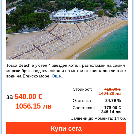
Tosca Beach е уютен 4 звезден хотел, разположен на самия
морски бряг сред зеленина и на метри от кристално чистите
води на Егейско море.
Още...
Стойност:
718.00 €
1404.29 лв
540.00 €
Отстъпка:
24.79 %
1056.15 лв
Спестяваш:
178.00 €
348.14 лв
Заявени до момента:
14 бр.