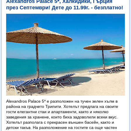
Alexandros Palace 5*, Халкидики, Гърция
през Септември! Дете до 11.99г. - безплатно!
Alexandros Palace 5* e разположен на тучен зелен хълм в
района на градчето Трипити. Хотелът предлага на своите
гости елегантни стаи и апартаменти, както и няколко
заведения за хранене, които биха задоволили всеки вкус.
Хотелът разполага с прекрасен външен басейн, както и
детски такъв. На разположение на гостите са още частен