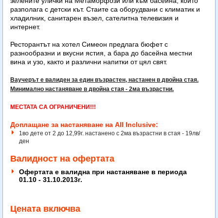
зелените улички на Метаморфози или към басейна, който
разполага с детски кът. Стаите са оборудвани с климатик и
хладилник, санитарен възел, сателитна телевизия и
интернет.
Ресторантът на хотел Симеон предлага бюфет с
разнообразни и вкусни ястия, а бара до басейна местни
вина и узо, както и различни напитки от цял ​​свят.
Ваучерът е валиден за един възрастен, настанен в двойна стая.
Минимално настаняване в двойна стая - 2ма възрастни.
МЕСТАТА СА ОГРАНИЧЕНИ!!!
Доплащане за настаняване на All Inclusive:
1во дете от 2 до 12,99г. настанено с 2ма възрастни в стая - 19лв/
ден
Валидност на офертата
Офертата е валидна при настаняване в периода
01.10 - 31.10.2013г.
Цената включва