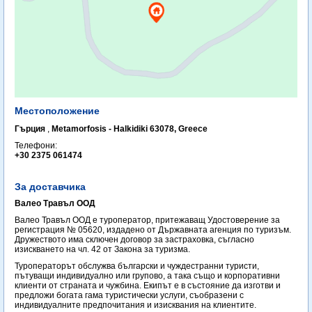
Местоположение
Гърция
,
Metamorfosis - Halkidiki 63078, Greece
Телефони:
+30 2375 061474
За доставчика
Валео Травъл ООД
Валео Травъл ООД е туроператор, притежаващ Удостоверение за
регистрация № 05620, издадено от Държавната агенция по туризъм.
Дружеството има сключен договор за застраховка, съгласно
изискването на чл. 42 от Закона за туризма.
Туроператорът обслужва български и чуждестранни туристи,
пътуващи индивидуално или групово, а така също и корпоративни
клиенти от страната и чужбина. Екипът е в състояние да изготви и
предложи богата гама туристически услуги, съобразени с
индивидуалните предпочитания и изисквания на клиентите.