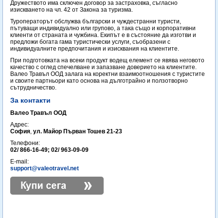
Дружеството има сключен договор за застраховка, съгласно
изискването на чл. 42 от Закона за туризма.
Туроператорът обслужва български и чуждестранни туристи,
пътуващи индивидуално или групово, а така също и корпоративни
клиенти от страната и чужбина. Екипът е в състояние да изготви и
предложи богата гама туристически услуги, съобразени с
индивидуалните предпочитания и изисквания на клиентите.
При подготовката на всеки продукт водещ елемент се явява неговото
качество с оглед спечелване и запазване доверието на клиентите.
Валео Травъл ООД залага на коректни взаимоотношения с туристите
и своите партньори като основа на дълготрайно и ползотворно
сътрудничество.
За контакти
Валео Травъл ООД
Адрес:
София
,
ул. Майор Първан Тошев 21-23
Телефони:
02/ 866-16-49; 02/ 963-09-09
E-mail:
support@valeotravel.net