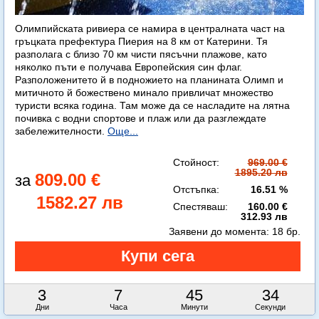
Олимпийската ривиера се намира в централната част на
гръцката префектура Пиерия на 8 км от Катерини. Тя
разполага с близо 70 км чисти пясъчни плажове, като
няколко пъти е получава Европейския син флаг.
Разположенитето й в подножието на планината Олимп и
митичното й божествено минало привличат множество
туристи всяка година. Там може да се насладите на лятна
почивка с водни спортове и плаж или да разглеждате
забележителности.
Още...
Стойност:
969.00 €
1895.20 лв
809.00 €
Отстъпка:
16.51 %
1582.27 лв
Спестяваш:
160.00 €
312.93 лв
Заявени до момента:
18 бр.
3
7
45
33
Дни
Часа
Минути
Секунди