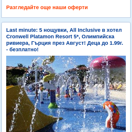
Разгледайте още наши оферти
Last minute: 5 нощувки, All Inclusive в хотел
Cronwell Platamon Resort 5*, Олимпийска
ривиера, Гърция през Август! Деца до 1.99г.
- безплатно!