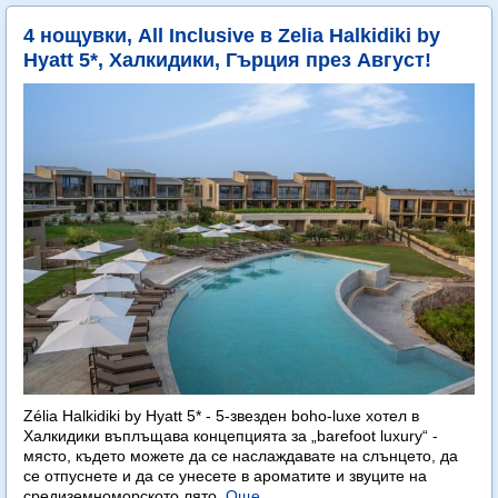
4 нощувки, All Inclusive в Zelia Halkidiki by
Hyatt 5*, Халкидики, Гърция през Август!
Zélia Halkidiki by Hyatt 5* - 5-звезден boho-luxe хотел в
Халкидики въплъщава концепцията за „barefoot luxury“ -
място, където можете да се наслаждавате на слънцето, да
се отпуснете и да се унесете в ароматите и звуците на
средиземноморското лято.
Още...