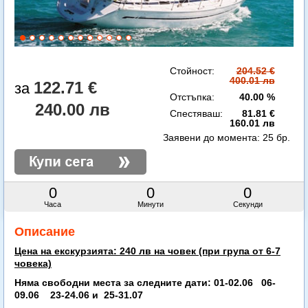
Стойност:
204.52 €
400.01 лв
122.71 €
Отстъпка:
40.00 %
240.00 лв
Спестяваш:
81.81 €
160.01 лв
Заявени до момента:
25 бр.
0
0
0
Часа
Минути
Секунди
Описание
Цена на екскурзията: 240 лв на човек (при група от 6-7
човека)
Няма свободни места за следните дати: 01-02.06 06-
09.06 23-24.06 и 25-31.07