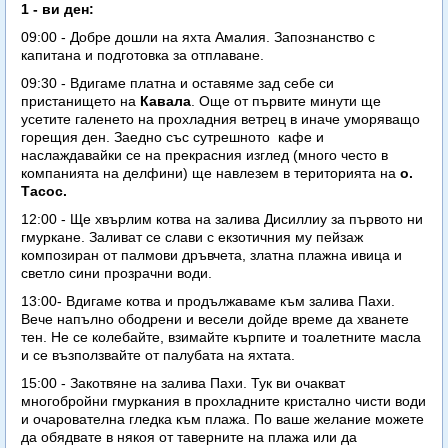
1 - ви ден:
09:00 - Добре дошли на яхта Амалия. Запознанство с
капитана и подготовка за отплаване.
09:30 - Вдигаме платна и оставяме зад себе си
пристанището на
Кавала
. Още от първите минути ще
усетите галенето на прохладния ветрец в иначе уморяващо
горещия ден. Заедно със сутрешното кафе и
наслаждавайки се на прекрасния изглед (много често в
компанията на делфини) ще навлезем в територията на
о.
Тасос.
12:00 - Ще хвърлим котва на залива Дисиллиу за първото ни
гмуркане. Заливат се слави с екзотичния му пейзаж
композиран от палмови дръвчета, златна плажна ивица и
светло сини прозрачни води.
13:00- Вдигаме котва и продължаваме към залива Пахи.
Вече напълно ободрени и весели дойде време да хванете
тен. Не се колебайте, взимайте кърпите и тоалетните масла
и се възползвайте от палубата на яхтата.
15:00 - Закотвяне на залива Пахи. Тук ви очакват
многобройни гмуркания в прохладните кристално чисти води
и очарователна гледка към плажа. По ваше желание можете
да обядвате в някоя от таверните на плажа или да