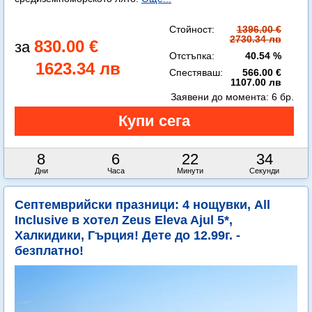
Стойност:
1396.00 €
2730.34 лв
830.00 €
Отстъпка:
40.54 %
1623.34 лв
Спестяваш:
566.00 €
1107.00 лв
Заявени до момента:
6 бр.
8
6
22
33
Дни
Часа
Минути
Секунди
Септемврийски празници: 4 нощувки, All
Inclusive в хотел Zeus Eleva Ajul 5*,
Халкидики, Гърция! Дете до 12.99г. -
безплатно!