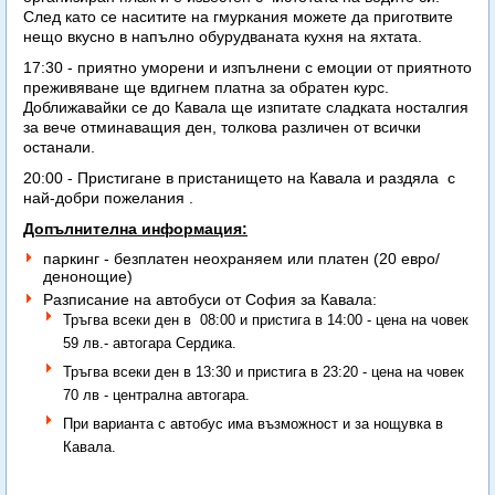
След като се наситите на гмуркания можете да приготвите
нещо вкусно в напълно обурудваната кухня на яхтата.
17:30 - приятно уморени и изпълнени с емоции от приятното
преживяване ще вдигнем платна за обратен курс.
Доближавайки се до Кавала ще изпитате сладката носталгия
за вече отминаващия ден, толкова различен от всички
останали.
20:00 - Пристигане в пристанището на Кавала и раздяла с
най-добри пожелания .
Допълнителна информация:
паркинг - безплатен неохраняем или платен (20 евро/
денонощие)
Разписание на автобуси от София за Кавала:
Тръгва всеки ден в 08:00 и пристига в 14:00 - цена на човек
59 лв.- автогара Сердика.
Тръгва всеки ден в 13:30 и пристига в 23:20 - цена на човек
70 лв - централна автогара.
При варианта с автобус има възможност и за нощувка в
Кавала.