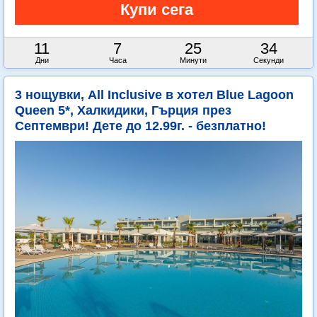
11
7
25
33
Дни
Часа
Минути
Секунди
3 нощувки, All Inclusive в хотел Blue Lagoon
Queen 5*, Халкидики, Гърция през
Септември! Дете до 12.99г. - безплатно!