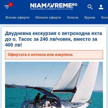
1
filter_list
search
person
Всички оферти
Изтекли оферти
Хотели
Круизи
Кон
Двудневна екскурзия с ветроходна яхта
до о. Тасос за 240 лв/човек, вместо за
400 лв!
Офертата е изтекла или изкупена