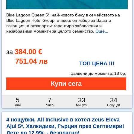
Blue Lagoon Queen 5*, най-новото бижу в семейството на
Blue Lagoon Hotel Group, е идеален избор за Вашата
ваканция, а аквапаркът гарантира забавления и
незабравими моменти за цялото семейство.
Още...
384.00 €
751.04 лв
ТОП ЦЕНА !!!
Заявени до момента:
18 бр.
5
7
33
33
Дни
Часа
Минути
Секунди
4 нощувки, All Inclusive в хотел Zeus Eleva
Ajul 5*, Халкидики, Гърция през Септември!
Дете до 12.99г. - безплатно!