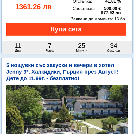
Отстъпка:
41.81 %
1361.26 лв
Спестяваш:
500.00 €
977.92 лв
Заявени до момента:
16 бр.
11
7
25
33
Дни
Часа
Минути
Секунди
5 нощувки със закуски и вечери в хотел
Jenny 3*, Халкидики, Гърция през Август!
Дете до 11.99г. - безплатно!