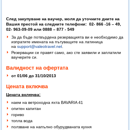
След закупуване на ваучер, моля да уточните дните на
Вашия престой на следните телефони: 02- 866 -16 – 49,
02- 963-09-09 или 0888 – 877 - 549
За да бъде потвърдена резервацията ви е необходимо да
изпратите имената на пътуващите на латиница
на
support@valeotravel.net
.
Резервации се правят само, ако сте заявили и заплатили
ваучерите си.
Валидност на офертата
от 01/06 до 31/10/2013
Цената включва
Цената включва:
наем на ветроходна яхта BAVARIA 41
опитен капитан
гориво
топла вода
ползване на напълно обурудваната кухня