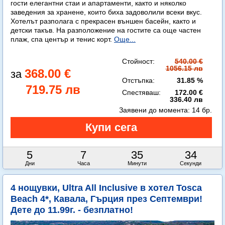
гости елегантни стаи и апартаменти, както и няколко
заведения за хранене, които биха задоволили всеки вкус.
Хотелът разполага с прекрасен външен басейн, както и
детски такъв. На разположение на гостите са още частен
плаж, спа център и тенис корт.
Още...
Стойност:
540.00 €
1056.15 лв
368.00 €
Отстъпка:
31.85 %
719.75 лв
Спестяваш:
172.00 €
336.40 лв
Заявени до момента:
14 бр.
5
7
35
33
Дни
Часа
Минути
Секунди
4 нощувки, Ultra All Inclusive в хотел Tosca
Beach 4*, Кавала, Гърция през Септември!
Дете до 11.99г. - безплатно!