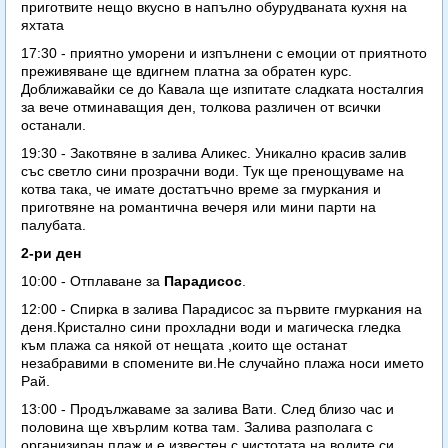
приготвите нещо вкусно в напълно обурудваната кухня на
яхтата
17:30 - приятно уморени и изпълнени с емоции от приятното
преживяване ще вдигнем платна за обратен курс.
Доближавайки се до Кавала ще изпитате сладката носталгия
за вече отминаващия ден, толкова различен от всички
останали.
19:30 - Закотвяне в залива Аликес. Уникално красив залив
със светло сини прозрачни води. Тук ще пренощуваме на
котва така, че имате достатъчно време за гмуркания и
приготвяне на романтична вечеря или мини парти на
палубата.
2-ри ден
10:00 - Отплаване за
Парадисос
.
12:00 - Спирка в залива Парадисос за първите гмуркания на
деня.Кристално сини прохладни води и магическа гледка
към плажа са някой от нещата ,които ще останат
незабравими в спомените ви.Не случайно плажа носи името
Рай.
13:00 - Продължаваме за залива Вати. След близо час и
половина ще хвърлим котва там. Залива разполага с
организиран плаж и е известен с чистотата на водите си.