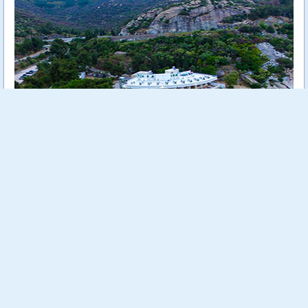
Tosca Beach е уютен 4 звезден хотел, разположен на самия
морски бряг сред зеленина и на метри от кристално чистите
води на Егейско море.
Още...
Стойност:
718.00 €
1404.29 лв
540.00 €
Отстъпка:
24.79 %
1056.15 лв
Спестяваш:
178.00 €
348.14 лв