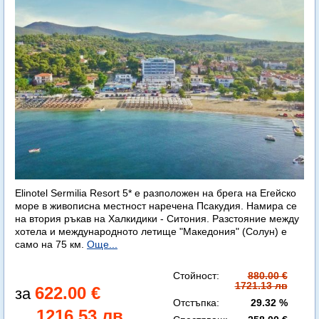
Elinotel Sermilia Resort 5* е разположен на брега на Егейско
море в живописна местност наречена Псакудия. Намира се
на втория ръкав на Халкидики - Ситония. Разстояние между
хотела и международното летище "Македония" (Солун) е
само на 75 км.
Още...
Стойност:
880.00 €
1721.13 лв
622.00 €
Отстъпка:
29.32 %
1216.53 лв