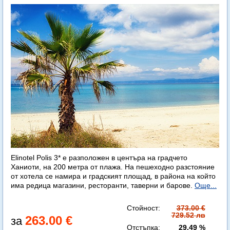
Elinotel Polis 3* е разположен в центъра на градчето
Ханиоти, на 200 метра от плажа. На пешеходно разстояние
от хотела се намира и градският площад, в района на който
има редица магазини, ресторанти, таверни и барове.
Още...
Стойност:
373.00 €
729.52 лв
263.00 €
Отстъпка:
29.49 %