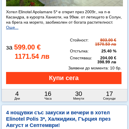
Хотел Elinotel Apolamare 5* е открит през 2009г., на п-в
Касандра, в курорта Ханиоти, на 99км. от летището в Солун,
на брега на морето, заобиколен от богата растителност.
Още...
Стойност:
803.00 €
1570.53 лв
599.00 €
Отстъпка:
25.40 %
1171.54 лв
Спестяваш:
204.00 €
398.99 лв
Заявени до момента:
10 бр.
4
16
30
15
Дни
Часа
Минути
Секунди
4 нощувки със закуски и вечери в хотел
Elinotel Polis 3*, Халкидики, Гърция през
Август и Септември!