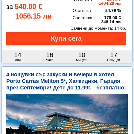
1404.29 лв
540.00 €
Отстъпка:
24.79 %
1056.15 лв
Спестяваш:
178.00 €
348.14 лв
Заявени до момента:
14 бр.
14
16
10
15
Дни
Часа
Минути
Секунди
4 нощувки със закуски и вечери в хотел
Porto Carras Meliton 5*, Халкидики, Гърция
през Септември! Дете до 11.99г. - безплатно!