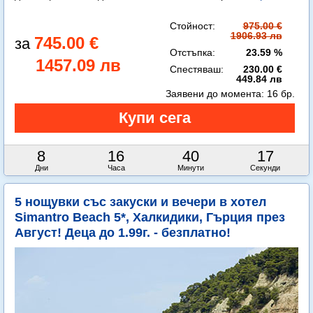
Стойност:
975.00 €
1906.93 лв
745.00 €
Отстъпка:
23.59 %
1457.09 лв
Спестяваш:
230.00 €
449.84 лв
Заявени до момента:
16 бр.
8
16
40
15
Дни
Часа
Минути
Секунди
5 нощувки със закуски и вечери в хотел
Simantro Beach 5*, Халкидики, Гърция през
Август! Деца до 1.99г. - безплатно!