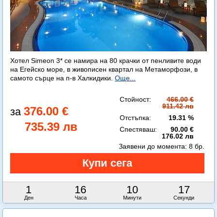
Хотел Simeon 3* се намира на 80 крачки от пенливите води
на Егейско море, в живописен квартал на Метаморфози, в
самото сърце на п-в Халкидики.
Още...
Стойност:
466.00 €
911.42 лв
376.00 €
Отстъпка:
19.31 %
735.39 лв
Спестяваш:
90.00 €
176.02 лв
Заявени до момента:
8 бр.
1
16
10
15
Ден
Часа
Минути
Секунди