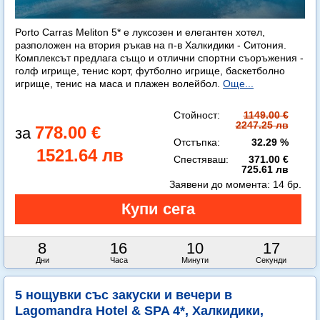
Porto Carras Meliton 5* е луксозен и елегантен хотел,
разположен на втория ръкав на п-в Халкидики - Ситония.
Комплексът предлага също и отлични спортни съоръжения -
голф игрище, тенис корт, футболно игрище, баскетболно
игрище, тенис на маса и плажен волейбол.
Още...
Стойност:
1149.00 €
2247.25 лв
778.00 €
Отстъпка:
32.29 %
1521.64 лв
Спестяваш:
371.00 €
725.61 лв
Заявени до момента:
14 бр.
8
16
10
15
Дни
Часа
Минути
Секунди
5 нощувки със закуски и вечери в
Lagomandra Hotel & SPA 4*, Халкидики,