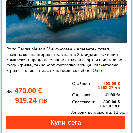
Porto Carras Meliton 5* е луксозен и елегантен хотел,
разположен на втория ръкав на п-в Халкидики - Ситония.
Комплексът предлага също и отлични спортни съоръжения -
голф игрище, тенис корт, футболно игрище, баскетболно
игрище, тенис на маса и плажен волейбол.
Още...
Стойност:
809.00 €
1582.27 лв
470.00 €
Отстъпка:
41.90 %
919.24 лв
Спестяваш:
339.00 €
663.03 лв
Заявени до момента:
12 бр.