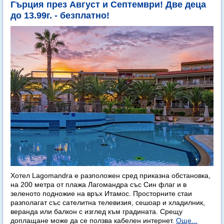
Гърция през Август и Септември! Две деца
до 13.99г. - безплатно!
Хотел Lagomandra е разположен сред приказна обстановка,
на 200 метра от плажа Лагомандра със Син флаг и в
зеленото подножие на връх Итамос. Просторните стаи
разполагат със сателитна телевизия, сешоар и хладилник,
веранда или балкон с изглед към градината. Срещу
доплащане може да се ползва кабелен интернет.
Още...