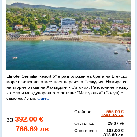
Elinotel Sermilia Resort 5* е разположен на брега на Егейско
море в живописна местност наречена Псакудия. Намира се
на втория ръкав на Халкидики - Ситония. Разстояние между
хотела и международното летище "Македония" (Солун) е
само на 75 км.
Още...
Стойност:
555.00 €
1085.49 лв
392.00 €
Отстъпка:
29.37 %
766.69 лв
Спестяваш:
163.00 €
318.80 лв