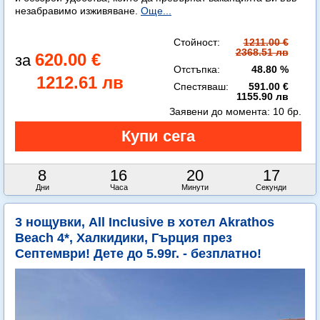
незабравимо изживяване.
Още...
Стойност:
1211.00 €
2368.51 лв
620.00 €
Отстъпка:
48.80 %
1212.61 лв
Спестяваш:
591.00 €
1155.90 лв
Заявени до момента:
10 бр.
8
16
20
15
Дни
Часа
Минути
Секунди
3 нощувки, All Inclusive в хотел Akrathos
Beach 4*, Халкидики, Гърция през
Септември! Дете до 5.99г. - безплатно!