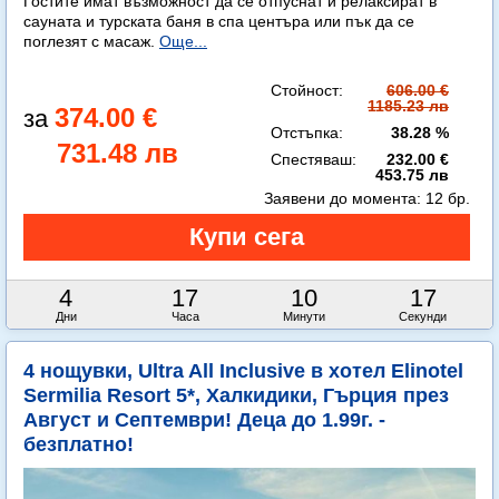
Гостите имат възможност да се отпуснат и релаксират в
сауната и турската баня в спа центъра или пък да се
поглезят с масаж.
Още...
Стойност:
606.00 €
1185.23 лв
374.00 €
Отстъпка:
38.28 %
731.48 лв
Спестяваш:
232.00 €
453.75 лв
Заявени до момента:
12 бр.
4
17
10
15
Дни
Часа
Минути
Секунди
4 нощувки, Ultra All Inclusive в хотел Elinotel
Sermilia Resort 5*, Халкидики, Гърция през
Август и Септември! Деца до 1.99г. -
безплатно!