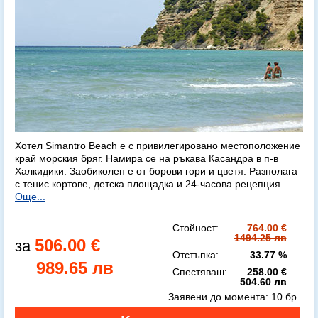
Хотел Simantro Beach е с привилегировано местоположение
край морския бряг. Намира се на ръкава Касандра в п-в
Халкидики. Заобиколен е от борови гори и цветя. Разполага
с тенис кортове, детска площадка и 24-часова рецепция.
Още...
Стойност:
764.00 €
1494.25 лв
506.00 €
Отстъпка:
33.77 %
989.65 лв
Спестяваш:
258.00 €
504.60 лв
Заявени до момента:
10 бр.