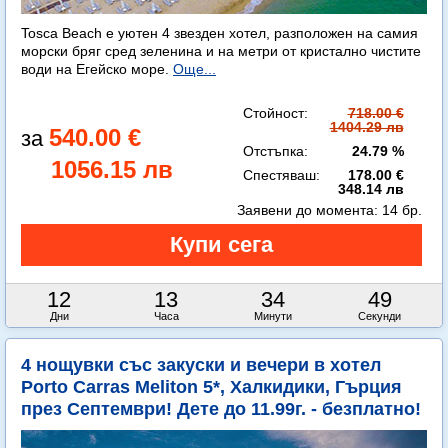
Tosca Beach е уютен 4 звезден хотел, разположен на самия
морски бряг сред зеленина и на метри от кристално чистите
води на Егейско море.
Още...
Стойност:
718.00 €
1404.29 лв
540.00 €
Отстъпка:
24.79 %
1056.15 лв
Спестяваш:
178.00 €
348.14 лв
Заявени до момента:
14 бр.
12
13
34
48
Дни
Часа
Минути
Секунди
4 нощувки със закуски и вечери в хотел
Porto Carras Meliton 5*, Халкидики, Гърция
през Септември! Дете до 11.99г. - безплатно!