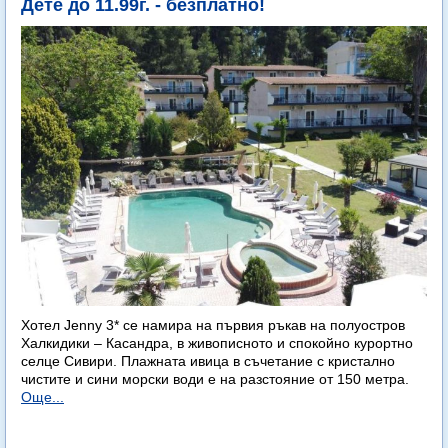
Дете до 11.99г. - безплатно!
Хотел Jenny 3* се намира на първия ръкав на полуостров
Халкидики – Касандра, в живописното и спокойно курортно
селце Сивири. Плажната ивица в съчетание с кристално
чистите и сини морски води е на разстояние от 150 метра.
Още...