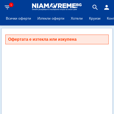
1
filter_list
search
person
Всички оферти
Изтекли оферти
Хотели
Круизи
Кон
Офертата е изтекла или изкупена