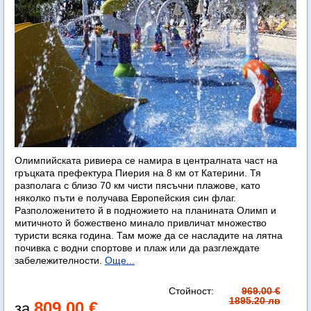
Олимпийската ривиера се намира в централната част на
гръцката префектура Пиерия на 8 км от Катерини. Тя
разполага с близо 70 км чисти пясъчни плажове, като
няколко пъти е получава Европейския син флаг.
Разположенитето й в подножието на планината Олимп и
митичното й божествено минало привличат множество
туристи всяка година. Там може да се насладите на лятна
почивка с водни спортове и плаж или да разглеждате
забележителности.
Още...
Стойност:
969.00 €
1895.20 лв
809.00 €