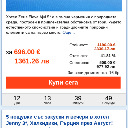
Хотел Zeus Eleva Ajul 5* е в пълна хармония с природната
среда, построен в привлекателна обстановка от гори, където
естественото спокойствие и традиционните природни
елементи са на първо място.
Още...
Стойност:
1196.00 €
2339.17 лв
696.00 €
Отстъпка:
41.81 %
1361.26 лв
Спестяваш:
500.00 €
977.92 лв
Заявени до момента:
16 бр.
12
13
39
48
Дни
Часа
Минути
Секунди
5 нощувки със закуски и вечери в хотел
Jenny 3*, Халкидики, Гърция през Август!