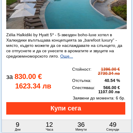
Zélia Halkidiki by Hyatt 5* - 5-звезден boho-luxe хотел в
Халкидики въплъщава концепцията за „barefoot luxury“ -
място, където можете да се наслаждавате на слънцето, да
се отпуснете и да се унесете в ароматите и звуците на
средиземноморското лято.
Още...
Стойност:
1396.00 €
2730.34 лв
830.00 €
Отстъпка:
40.54 %
1623.34 лв
Спестяваш:
566.00 €
1107.00 лв
Заявени до момента:
6 бр.
9
12
36
48
Дни
Часа
Минути
Секунди