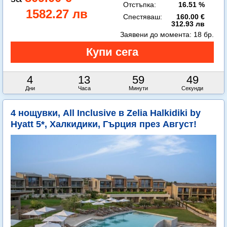
Отстъпка:
16.51 %
1582.27 лв
Спестяваш:
160.00 €
312.93 лв
Заявени до момента:
18 бр.
4
13
59
48
Дни
Часа
Минути
Секунди
4 нощувки, All Inclusive в Zelia Halkidiki by
Hyatt 5*, Халкидики, Гърция през Август!