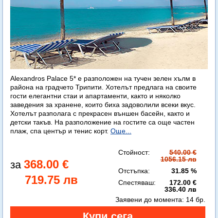
Alexandros Palace 5* e разположен на тучен зелен хълм в
района на градчето Трипити. Хотелът предлага на своите
гости елегантни стаи и апартаменти, както и няколко
заведения за хранене, които биха задоволили всеки вкус.
Хотелът разполага с прекрасен външен басейн, както и
детски такъв. На разположение на гостите са още частен
плаж, спа център и тенис корт.
Още...
Стойност:
540.00 €
1056.15 лв
368.00 €
Отстъпка:
31.85 %
719.75 лв
Спестяваш:
172.00 €
336.40 лв
Заявени до момента:
14 бр.