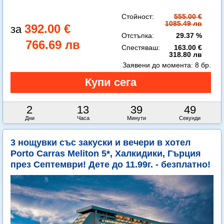
Стойност:
555.00 €
1085.49 лв
392.00 €
Отстъпка:
29.37 %
766.69 лв
Спестяваш:
163.00 €
318.80 лв
Заявени до момента:
8 бр.
2
13
39
48
Дни
Часа
Минути
Секунди
3 нощувки със закуски и вечери в хотел
Porto Carras Meliton 5*, Халкидики, Гърция
през Септември! Дете до 11.99г. - безплатно!