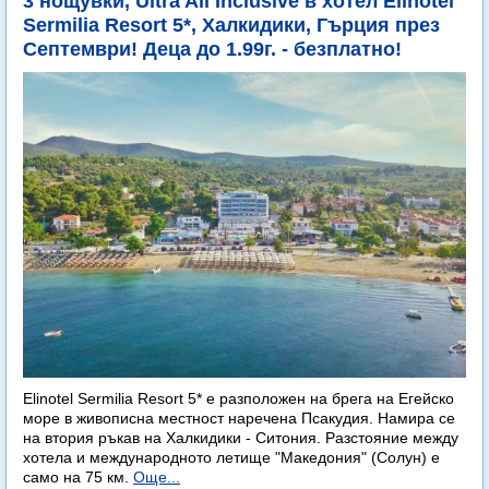
3 нощувки, Ultra All Inclusive в хотел Elinotel
Sermilia Resort 5*, Халкидики, Гърция през
Септември! Деца до 1.99г. - безплатно!
Elinotel Sermilia Resort 5* е разположен на брега на Егейско
море в живописна местност наречена Псакудия. Намира се
на втория ръкав на Халкидики - Ситония. Разстояние между
хотела и международното летище "Македония" (Солун) е
само на 75 км.
Още...