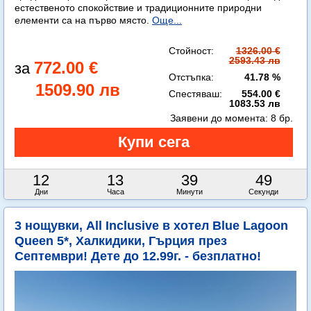
естественото спокойствие и традиционните природни
елементи са на първо място.
Още...
Стойност:
1326.00 €
2593.43 лв
772.00 €
Отстъпка:
41.78 %
1509.90 лв
Спестяваш:
554.00 €
1083.53 лв
Заявени до момента:
8 бр.
12
13
39
48
Дни
Часа
Минути
Секунди
3 нощувки, All Inclusive в хотел Blue Lagoon
Queen 5*, Халкидики, Гърция през
Септември! Дете до 12.99г. - безплатно!