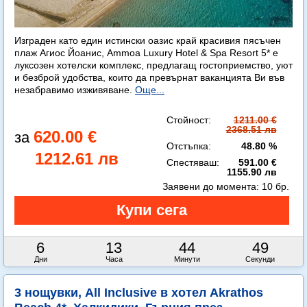
Изграден като един истински оазис край красивия пясъчен
плаж Агиос Йоанис, Ammoa Luxury Hotel & Spa Resort 5* е
луксозен хотелски комплекс, предлагащ гостоприемство, уют
и безброй удобства, които да превърнат ваканцията Ви във
незабравимо изживяване.
Още...
Стойност:
1211.00 €
2368.51 лв
620.00 €
Отстъпка:
48.80 %
1212.61 лв
Спестяваш:
591.00 €
1155.90 лв
Заявени до момента:
10 бр.
6
13
44
48
Дни
Часа
Минути
Секунди
3 нощувки, All Inclusive в хотел Akrathos