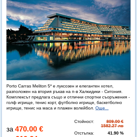
Porto Carras Meliton 5* е луксозен и елегантен хотел,
разположен на втория ръкав на п-в Халкидики - Ситония.
Комплексът предлага също и отлични спортни съоръжения -
голф игрище, тенис корт, футболно игрище, баскетболно
игрище, тенис на маса и плажен волейбол.
Още...
Стойност:
809.00 €
1582.27 лв
470.00 €
Отстъпка:
41.90 %