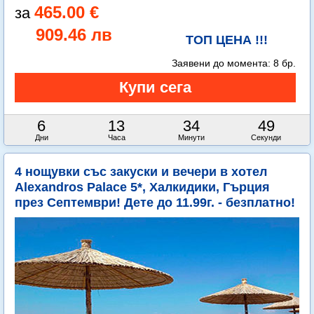
465.00 €
909.46 лв
ТОП ЦЕНА !!!
Заявени до момента:
8 бр.
6
13
34
48
Дни
Часа
Минути
Секунди
4 нощувки със закуски и вечери в хотел
Alexandros Palace 5*, Халкидики, Гърция
през Септември! Дете до 11.99г. - безплатно!