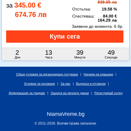
839.05 лв
345.00 €
Отстъпка:
19.58 %
674.76 лв
Спестяваш:
84.00 €
164.29 лв
Заявени до момента:
6 бр.
2
13
39
48
Дни
Часа
Минути
Секунди
Общи условия за организирано пътуване
|
Начини на плащане
|
Условия за ползване
|
За нас
|
Въпроси и отговори
|
Информация за градове
|
Защита на личните данни
|
Регистрирай хотел
NiamaVreme.bg
© 2011-2026. Всички права запазени.