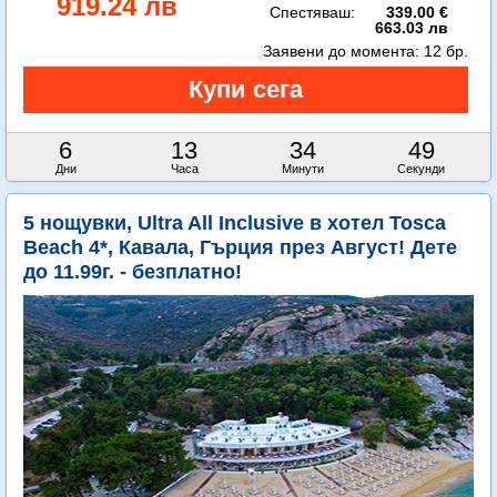
919.24 лв
Спестяваш:
339.00 €
663.03 лв
Заявени до момента:
12 бр.
6
13
34
48
Дни
Часа
Минути
Секунди
5 нощувки, Ultra All Inclusive в хотел Tosca
Beach 4*, Кавала, Гърция през Август! Дете
до 11.99г. - безплатно!