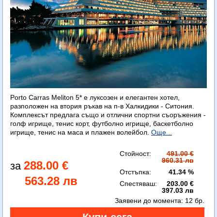
Porto Carras Meliton 5* е луксозен и елегантен хотел,
разположен на втория ръкав на п-в Халкидики - Ситония.
Комплексът предлага също и отлични спортни съоръжения -
голф игрище, тенис корт, футболно игрище, баскетболно
игрище, тенис на маса и плажен волейбол.
Още...
Стойност:
491.00 €
960.31 лв
288.00 €
Отстъпка:
41.34 %
563.28 лв
Спестяваш:
203.00 €
397.03 лв
Заявени до момента:
12 бр.