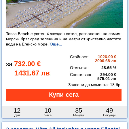
Tosca Beach е уютен 4 звезден хотел, разположен на самия
морски бряг сред зеленина и на метри от кристално чистите
води на Егейско море.
Още...
Стойност:
1026.00 €
2006.68 лв
732.00 €
Отстъпка:
28.65 %
1431.67 лв
Спестяваш:
294.00 €
575.01 лв
Заявени до момента:
18 бр.
12
10
35
48
Дни
Часа
Минути
Секунди